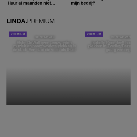
'Huur al maanden niet
mijn bedrijf'
betaald'
LINDA.
PREMIUM
DE STAD VAN
DE STAD VAN
Elske DeWall over Leeuwarden,
Isabelle Boer deelt haar f
muziek en haar favoriete plekken in
plekken in Zwolle: 'Deze pl
de stad: 'Een stad die voelt als thuis'
graag verborgen'