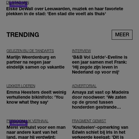
DE STAD VAN
Elske DeWall over Leeuwarden, muziek en haar favoriete
plekken in de stad: 'Een stad die voelt als thuis'
TRENDING
MEER
GELEZEN BIJ DE TANDARTS
INTERVIEW
Marlijn Weerdenburg en
'B&B Vol Liefde'-Eveline is
partner na negen jaar
een jaar samen met Frank:
eindelijk samen op vakantie
'Hij zegde zijn leven in
Nederland op voor mij'
LEKKER LOEREN
ADVERTORIAL
Emma Heesters deelt weinig
Amaya zat vast op Madeira
verhullende bikinifoto: 'You
door noodweer: 'We zaten
know what they say'
op de grond tussen
honderden gestrande
reizigers'
PERSOONLIJK VERHAAL
FRAGMENT GEMIST
Merel verhuist voor een man
'Knutselen'-opmerking van
naar andere kant van het
Edwin schiet bij Iris in het
land, maar hij verdwijnt:
verkeerde keelgat: 'Dit is