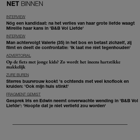
NET
BINNEN
INTERVIEW
Nóg een kandidaat: na het verlies van haar grote liefde waagt
Mireille haar kans in 'B&B Vol Liefde'
INTERVIEW
Man achtervolgt Valerie (35) in het bos en betast zichzelf, zij
filmt en deelt de confrontatie: 'Ik laat me niet tegenhouden'
ADVERTORIAL
Op de fiets met jonge kids? Zo wordt het ineens hartstikke
makkelijk
ZURE BUREN
Sterres buurvrouw kookt 's ochtends met veel knoflook en
kruiden: 'Ook mijn huis stinkt'
FRAGMENT GEMIST
Gesprek Iris en Edwin neemt onverwachte wending in 'B&B Vol
Liefde': 'Hoopte dat je niet verliefd zou worden'