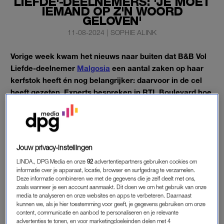
LIEFDE'-DEELNEMERS: 'JE MOET
IEMAND OP Z'N WOORD
GELOVEN'
11-08-2024
|
SOPHIE ALINK
Vorige week kwam het nieuws naar buiten dat B&B Vol
Liefde-deelnemer
Malgosia
een aantal zaken op haar
kerfstok heeft én nog belangrijker: daarvoor in de cel
heeft gezeten. Experts bespreken in RTL Boulevard hoe
het kan dat zij door de toch wel strenge
selectieprocedure heen glipte.
En Malgosia was niet de enige.
Jouw privacy-instellingen
LINDA., DPG Media en onze
92
advertentiepartners gebruiken cookies om
SELECTIE
informatie over je apparaat, locatie, browser en surfgedrag te verzamelen.
Deze informatie combineren we met de gegevens die je zelf deelt met ons,
“De afgelopen twintig jaar zijn er toch wel een aantal
zoals wanneer je een account aanmaakt. Dit doen we om het gebruik van onze
problemen met realityprogramma’s voorgekomen,” legt
media te analyseren en onze websites en apps te verbeteren. Daarnaast
kunnen we, als je hier toestemming voor geeft, je gegevens gebruiken om onze
mediadeskundige Tina Nijkamp zaterdagavond in RTL
content, communicatie en aanbod te personaliseren en je relevante
Boulevard uit. “Om dat te voorkomen zijn de casting
advertenties te tonen, en voor marketingdoeleinden delen met 4