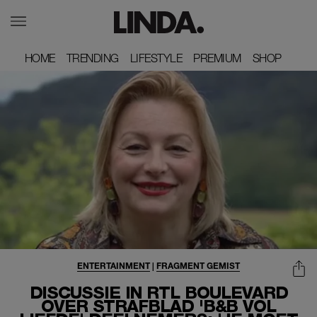
HOME
HOME
TRENDING
TRENDING
LIFESTYLE
LIFESTYLE
PREMIUM
PREMIUM
SHOP
SHOP
ENTERTAINMENT
|
FRAGMENT GEMIST
DISCUSSIE IN RTL BOULEVARD
OVER STRAFBLAD 'B&B VOL