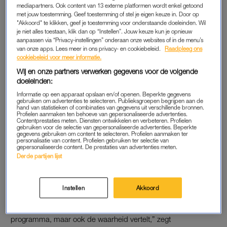
mediapartners. Ook content van 13 externe platformen wordt enkel getoond
procedures veel intensiever geworden.”
met jouw toestemming. Geef toestemming of stel je eigen keuze in. Door op
"Akkoord" te klikken, geef je toestemming voor onderstaande doeleinden. Wil
Maar dus niet intensief genoeg, want het komt nog wel eens
je niet alles toestaan, klik dan op “Instellen”. Jouw keuze kun je opnieuw
aanpassen via “Privacy-instellingen” onderaan onze websites of in de menu’s
voor dat er iemand doorheen glipt. Zoals Malgosia, B&B Vol
van onze apps. Lees meer in ons privacy- en cookiebeleid.
Raadpleeg ons
Liefde-deelnemer van dit jaar, maar ook
B&B Vol Liefde-
cookiebeleid voor meer informatie.
deelnemer van vorig jaar Thalia
en een deelnemer van de
Wij en onze partners verwerken gegevens voor de volgende
Vlaamse variant van B&B Vol Liefde dit jaar
.
doeleinden:
Informatie op een apparaat opslaan en/of openen. Beperkte gegevens
gebruiken om advertenties te selecteren. Publieksgroepen begrijpen aan de
hand van statistieken of combinaties van gegevens uit verschillende bronnen.
Het bloed kruipt waar 't niet
Profielen aanmaken ten behoeve van gepersonaliseerde advertenties.
gaan kan: Leendert vraagt
Contentprestaties meten. Diensten ontwikkelen en verbeteren. Profielen
Thalia terug te komen in 'B&B
gebruiken voor de selectie van gepersonaliseerde advertenties. Beperkte
Vol Liefde'
gegevens gebruiken om content te selecteren. Profielen aanmaken ter
personalisatie van content. Profielen gebruiken ter selectie van
gepersonaliseerde content. De prestaties van advertenties meten.
LEES OOK
Derde partijen lijst
Instellen
Akkoord
ACHTERGRONDCHECK
“Het gaat om integriteit; je wil dat iemand meedoet aan een
programma, maar ook de waarheid vertelt,” zegt