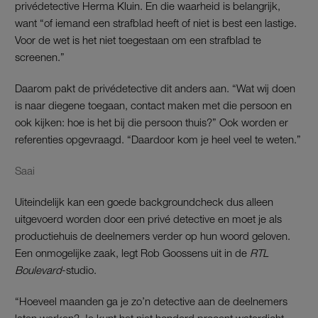
privédetective Herma Kluin. En die waarheid is belangrijk,
want “of iemand een strafblad heeft of niet is best een lastige.
Voor de wet is het niet toegestaan om een strafblad te
screenen.”
Daarom pakt de privédetective dit anders aan. “Wat wij doen
is naar diegene toegaan, contact maken met die persoon en
ook kijken: hoe is het bij die persoon thuis?” Ook worden er
referenties opgevraagd. “Daardoor kom je heel veel te weten.”
Saai
Uiteindelijk kan een goede backgroundcheck dus alleen
uitgevoerd worden door een privé detective en moet je als
productiehuis de deelnemers verder op hun woord geloven.
Een onmogelijke zaak, legt Rob Goossens uit in de
RTL
Boulevard
-studio.
“Hoeveel maanden ga je zo’n detective aan de deelnemers
laten werken? Je kunt het niet honderd procent waterdicht