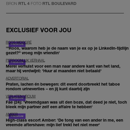
BRON
RTL 4
FOTO
RTL BOULEVARD
EXCLUSIEF VOOR JOU
ROOS MOGGRÉ
'"Roos, waarom heb je de naam van je ex op je LinkedIn-tijdlijn
gezet?" vroeg mijn vriendin'
PERSOONLIJK VERHAAL
Merel verhuist voor een man naar andere kant van het land,
maar hij verdwijnt: 'Huur al maanden niet betaald'
ADVERTORIAL
Praten, lachen én bewegen: dit event doorbreekt het taboe
rondom urineverlies – en jij kunt daarbij zijn
VERLATEN VROUW
Fae (24): 'Vreemdgaan was uit den boze, dat deed je niet, toch
bleek mijn partner zelf een affaire te hebben'
AMBER
High-class escort Amber: 'De tong van een ander in me, een
vreemde aftershave: mijn lief trekt het niet meer'