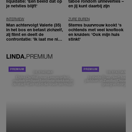
liquidatie: 'Een beeld dat op
taboe rondom urineverlies –
je netvlies blijft'
en jij kunt daarbij zijn
INTERVIEW
ZURE BUREN
Man achtervolgt Valerie (35)
Sterres buurvrouw kookt 's
in het bos en betast zichzelf,
ochtends met veel knoflook
zij filmt en deelt de
en kruiden: 'Ook mijn huis
confrontatie: 'Ik laat me niet
stinkt'
tegenhouden'
LINDA.
PREMIUM
DE STAD VAN
DE STAD VAN
Elske DeWall over Leeuwarden,
Isabelle Boer deelt haar f
muziek en haar favoriete plekken in
plekken in Zwolle: 'Deze pl
de stad: 'Een stad die voelt als thuis'
graag verborgen'