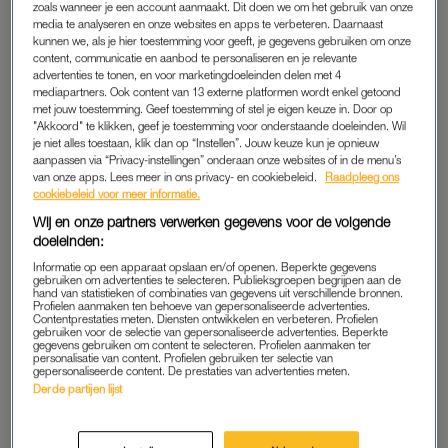
zoals wanneer je een account aanmaakt. Dit doen we om het gebruik van onze
dit deel van Rotterdam – het armste deel van de stad dat
media te analyseren en onze websites en apps te verbeteren. Daarnaast
bestaat uit 15 wijken – te verminderen voordat ze naar de
kunnen we, als je hier toestemming voor geeft, je gegevens gebruiken om onze
basisschool gaan.
content, communicatie en aanbod te personaliseren en je relevante
advertenties te tonen, en voor marketingdoeleinden delen met 4
mediapartners. Ook content van 13 externe platformen wordt enkel getoond
“Kinderen uit dt gebied hebben een grote achterstand ten
met jouw toestemming. Geef toestemming of stel je eigen keuze in. Door op
opzichte van gemiddelde kinderen. Wij hebben geconstateerd
"Akkoord" te klikken, geef je toestemming voor onderstaande doeleinden. Wil
je niet alles toestaan, klik dan op “Instellen”. Jouw keuze kun je opnieuw
dat er vaak zoveel achterstand is, dat het heel moeilijk is om
aanpassen via “Privacy-instellingen” onderaan onze websites of in de menu’s
dat in te lopen in de rest van hun schoolcarrière. Hier moeten
van onze apps. Lees meer in ons privacy- en cookiebeleid.
Raadpleeg ons
cookiebeleid voor meer informatie.
we dus iets aan doen, daar is dit initiatief uit voort gekomen.”
Wij en onze partners verwerken gegevens voor de volgende
doeleinden:
ACHTERSTAND IN DE ONTWIKKELING
Informatie op een apparaat opslaan en/of openen. Beperkte gegevens
gebruiken om advertenties te selecteren. Publieksgroepen begrijpen aan de
Volgens Pastors zijn er legio voorbeelden te noemen waarin
hand van statistieken of combinaties van gegevens uit verschillende bronnen.
Profielen aanmaken ten behoeve van gepersonaliseerde advertenties.
duidelijk naar voren komt dat er een achterstand is in de
Contentprestaties meten. Diensten ontwikkelen en verbeteren. Profielen
gebruiken voor de selectie van gepersonaliseerde advertenties. Beperkte
ontwikkeling is bij het kind. Eentje – een extreem geval – is
gegevens gebruiken om content te selecteren. Profielen aanmaken ter
personalisatie van content. Profielen gebruiken ter selectie van
hem goed bijgebleven.
gepersonaliseerde content. De prestaties van advertenties meten.
Derde partijen lijst
“Een aantal jaren geleden hoorde ik van een directeur van een
school dat daar een kind van 4 jaar naartoe werd gebracht