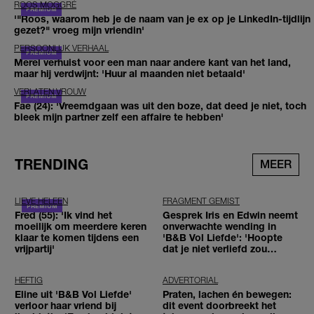
ROOS MOGGRÉ
'"Roos, waarom heb je de naam van je ex op je LinkedIn-tijdlijn
gezet?" vroeg mijn vriendin'
PERSOONLIJK VERHAAL
Merel verhuist voor een man naar andere kant van het land,
maar hij verdwijnt: 'Huur al maanden niet betaald'
VERLATEN VROUW
Fae (24): 'Vreemdgaan was uit den boze, dat deed je niet, toch
bleek mijn partner zelf een affaire te hebben'
TRENDING
MEER
LIEVE HELEEN
FRAGMENT GEMIST
Fred (55): 'Ik vind het
Gesprek Iris en Edwin neemt
moeilijk om meerdere keren
onverwachte wending in
klaar te komen tijdens een
'B&B Vol Liefde': 'Hoopte
vrijpartij'
dat je niet verliefd zou
worden'
HEFTIG
ADVERTORIAL
Eline uit 'B&B Vol Liefde'
Praten, lachen én bewegen:
verloor haar vriend bij
dit event doorbreekt het