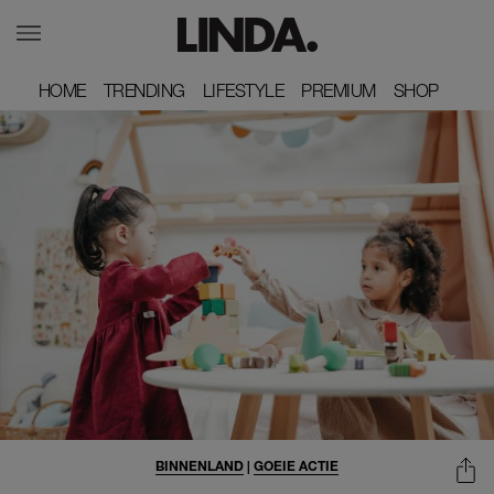
HOME
HOME
TRENDING
TRENDING
LIFESTYLE
LIFESTYLE
PREMIUM
PREMIUM
SHOP
SHOP
BINNENLAND
|
GOEIE ACTIE