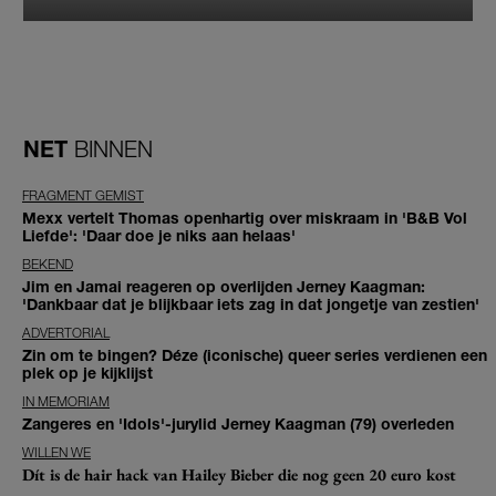
NET
BINNEN
FRAGMENT GEMIST
Mexx vertelt Thomas openhartig over miskraam in 'B&B Vol
Liefde': 'Daar doe je niks aan helaas'
BEKEND
Jim en Jamai reageren op overlijden Jerney Kaagman:
'Dankbaar dat je blijkbaar iets zag in dat jongetje van zestien'
ADVERTORIAL
Zin om te bingen? Déze (iconische) queer series verdienen een
plek op je kijklijst
IN MEMORIAM
Zangeres en 'Idols'-jurylid Jerney Kaagman (79) overleden
WILLEN WE
Dít is de hair hack van Hailey Bieber die nog geen 20 euro kost