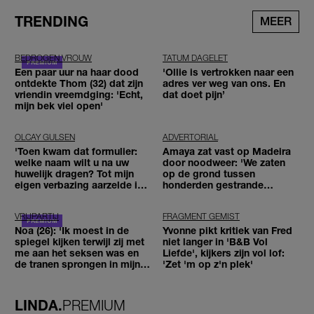
TRENDING
MEER
BEDROGEN VROUW
TATUM DAGELET
Een paar uur na haar dood
'Ollie is vertrokken naar een
ontdekte Thom (32) dat zijn
adres ver weg van ons. En
vriendin vreemdging: 'Echt,
dat doet pijn’
mijn bek viel open'
OLCAY GULSEN
ADVERTORIAL
'Toen kwam dat formulier:
Amaya zat vast op Madeira
welke naam wilt u na uw
door noodweer: 'We zaten
huwelijk dragen? Tot mijn
op de grond tussen
eigen verbazing aarzelde ik
honderden gestrande
geen moment'
reizigers'
VRIJPARTIJ
FRAGMENT GEMIST
Noa (26): 'Ik moest in de
Yvonne pikt kritiek van Fred
spiegel kijken terwijl zij met
niet langer in 'B&B Vol
me aan het seksen was en
Liefde', kijkers zijn vol lof:
de tranen sprongen in mijn
'Zet 'm op z'n plek'
ogen'
LINDA.
PREMIUM