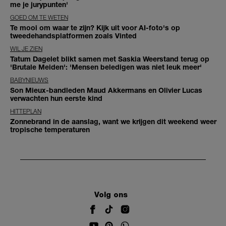
me je jurypunten'
GOED OM TE WETEN
Te mooi om waar te zijn? Kijk uit voor AI-foto's op
tweedehandsplatformen zoals Vinted
WIL JE ZIEN
Tatum Dagelet blikt samen met Saskia Weerstand terug op
'Brutale Meiden': 'Mensen beledigen was niet leuk meer'
BABYNIEUWS
Son Mieux-bandleden Maud Akkermans en Olivier Lucas
verwachten hun eerste kind
HITTEPLAN
Zonnebrand in de aanslag, want we krijgen dit weekend weer
tropische temperaturen
Volg ons