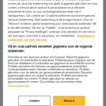
kunnen we, als je hier toestemming voor geeft, je gegevens gebruiken om onze
inkomen zal ik daarom tot aan het einde van mijn studie
content, communicatie en aanbod te personaliseren en je relevante
terugstorten. Bovendien zal ik zolang ik in mijn functie als
advertenties te tonen, en voor marketingdoeleinden delen met 4
mediapartners. Ook content van 13 externe platformen wordt enkel getoond
Prinses van Oranje geen hoge kosten hoef te maken, ook de
met jouw toestemming. Geef toestemming of stel je eigen keuze in. Door op
onkostenvergoeding terugstorten.’
"Akkoord" te klikken, geef je toestemming voor onderstaande doeleinden. Wil
je niet alles toestaan, klik dan op “Instellen”. Jouw keuze kun je opnieuw
aanpassen via “Privacy-instellingen” onderaan onze websites of in de menu’s
van onze apps. Lees meer in ons privacy- en cookiebeleid.
Raadpleeg ons
cookiebeleid voor meer informatie.
Wij en onze partners verwerken gegevens voor de volgende
doeleinden:
Informatie op een apparaat opslaan en/of openen. Beperkte gegevens
gebruiken om advertenties te selecteren. Publieksgroepen begrijpen aan de
hand van statistieken of combinaties van gegevens uit verschillende bronnen.
Profielen aanmaken ten behoeve van gepersonaliseerde advertenties.
Contentprestaties meten. Diensten ontwikkelen en verbeteren. Profielen
gebruiken voor de selectie van gepersonaliseerde advertenties. Beperkte
gegevens gebruiken om content te selecteren. Profielen aanmaken ter
personalisatie van content. Profielen gebruiken ter selectie van
gepersonaliseerde content. De prestaties van advertenties meten.
Derde partijen lijst
Instellen
Akkoord