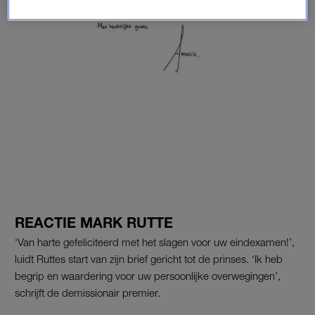
REACTIE MARK RUTTE
‘Van harte gefeliciteerd met het slagen voor uw eindexamen!’,
luidt Ruttes start van zijn brief gericht tot de prinses. ‘Ik heb
begrip en waardering voor uw persoonlijke overwegingen’,
schrijft de demissionair premier.