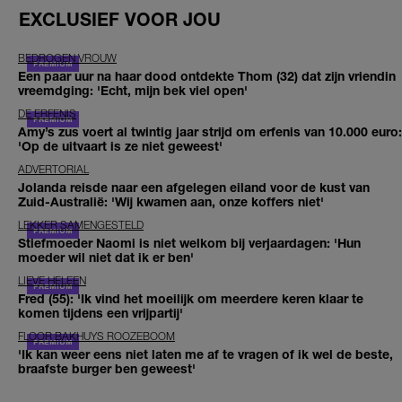
EXCLUSIEF VOOR JOU
BEDROGEN VROUW
Een paar uur na haar dood ontdekte Thom (32) dat zijn vriendin
vreemdging: 'Echt, mijn bek viel open'
DE ERFENIS
Amy’s zus voert al twintig jaar strijd om erfenis van 10.000 euro:
'Op de uitvaart is ze niet geweest'
ADVERTORIAL
Jolanda reisde naar een afgelegen eiland voor de kust van
Zuid-Australië: 'Wij kwamen aan, onze koffers niet'
LEKKER SAMENGESTELD
Stiefmoeder Naomi is niet welkom bij verjaardagen: 'Hun
moeder wil niet dat ik er ben'
LIEVE HELEEN
Fred (55): 'Ik vind het moeilijk om meerdere keren klaar te
komen tijdens een vrijpartij'
FLOOR BAKHUYS ROOZEBOOM
'Ik kan weer eens niet laten me af te vragen of ik wel de beste,
braafste burger ben geweest'