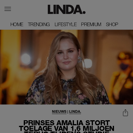
HOME
HOME
TRENDING
TRENDING
LIFESTYLE
LIFESTYLE
PREMIUM
PREMIUM
SHOP
SHOP
NIEUWS
|
LINDA.
PRINSES AMALIA STORT
TOELAGE VAN 1,6 MILJOEN