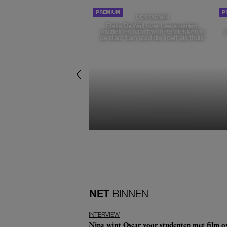
DE STAD VAN
Elske DeWall over Leeuwarden,
muziek en haar favoriete plekken in
de stad: 'Een stad die voelt als thuis'
NET
BINNEN
INTERVIEW
Nina wint Oscar voor studenten met film ove