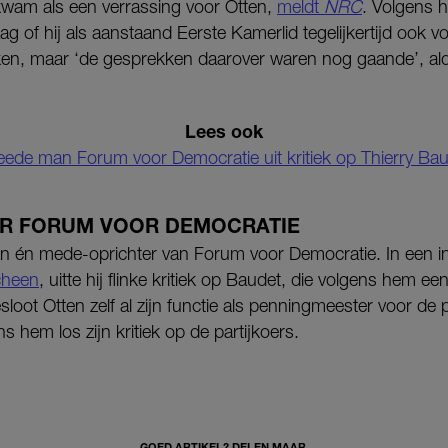
wam als een verrassing voor Otten,
meldt
NRC
. Volgens 
g of hij als aanstaand Eerste Kamerlid tegelijkertijd ook 
en, maar ‘de gesprekken daarover waren nog gaande’, aldus
Lees ook
ede man Forum voor Democratie uit kritiek op Thierry Ba
R FORUM VOOR DEMOCRATIE
n én mede-oprichter van Forum voor Democratie. In een in
cheen
, uitte hij flinke kritiek op Baudet, die volgens hem ee
loot Otten zelf al zijn functie als penningmeester voor de p
ns hem los zijn kritiek op de partijkoers.
GOED ARTIKEL? DELEN MAAR.