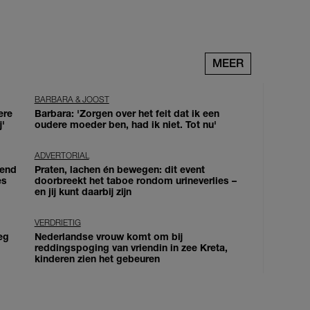
MEER
BARBARA & JOOST
ere
Barbara: 'Zorgen over het feit dat ik een
j'
oudere moeder ben, had ik niet. Tot nu'
ADVERTORIAL
iend
Praten, lachen én bewegen: dit event
es
doorbreekt het taboe rondom urineverlies –
en jij kunt daarbij zijn
VERDRIETIG
eg
Nederlandse vrouw komt om bij
reddingspoging van vriendin in zee Kreta,
kinderen zien het gebeuren