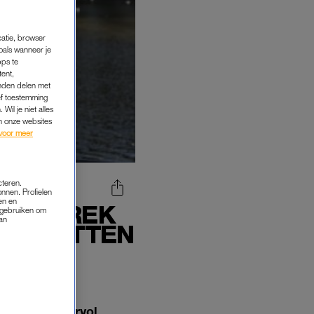
catie, browser
oals wanneer je
pps te
tent,
inden delen met
ef toestemming
Wil je niet alles
an onze websites
voor meer
cteren.
onnen. Profielen
en en
 VERTREK
s gebruiken om
van
 VAN OTTEN
 verzocht ‘eervol