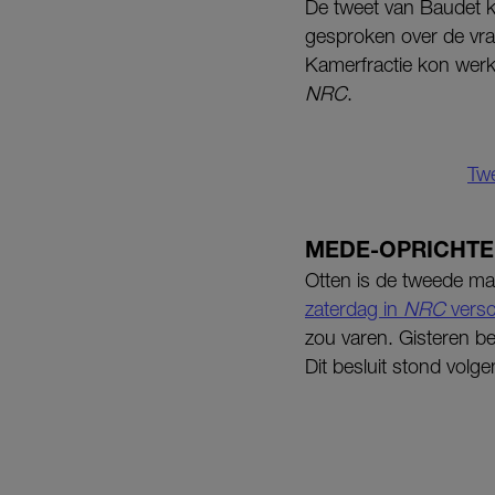
De tweet van Baudet k
gesproken over de vraa
Kamerfractie kon werk
NRC
.
Twe
MEDE-OPRICHTE
Otten is de tweede ma
zaterdag in
NRC
vers
zou varen. Gisteren bes
Dit besluit stond volge