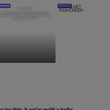
EXPATS MET
STOM!
DE STAD VAN
RASHONDEN
Isabelle Boer deelt haar favoriete
plekken in Zwolle: 'Deze plek houd ik
graag verborgen'
MONIQUE KLEMANN
r haar libido: 'Ik vond het moeilijk te beseffen'