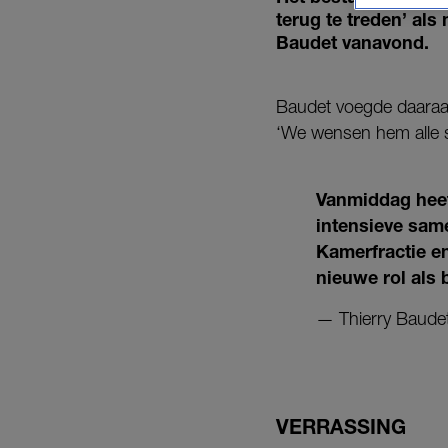
terug te treden’ al
Baudet vanavond.
Baudet voegde daaraan 
‘We wensen hem alle su
Vanmiddag heef
intensieve sam
Kamerfractie en
nieuwe rol als
— Thierry Baudet
VERRASSING