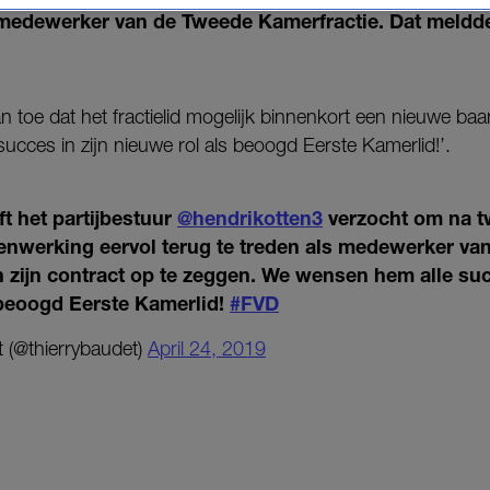
s medewerker van de Tweede Kamerfractie. Dat meldde 
toe dat het fractielid mogelijk binnenkort een nieuwe baan k
cces in zijn nieuwe rol als beoogd Eerste Kamerlid!’.
t het partijbestuur
@hendrikotten3
verzocht om na t
enwerking eervol terug te treden als medewerker va
 zijn contract op te zeggen. We wensen hem alle suc
 beoogd Eerste Kamerlid!
#FVD
 (@thierrybaudet)
April 24, 2019