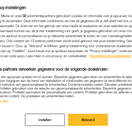
cy-instellingen
 Media en onze
92
advertentiepartners gebruiken cookies om informatie over je apparaat, lo
g te verzamelen. Deze informatie combineren we met de gegevens die je zelf deelt met ons, z
aanmaakt. Dit doen we om het gebruik van onze media te analyseren en onze websites en a
Daarnaast kunnen we, als je hier toestemming voor geeft, je gegevens gebruiken om onze con
 en aanbod te personaliseren en je relevante advertenties te tonen, en voor marketingdoele
ers. Ook content van 13 externe platformen wordt enkel getoond met jouw toestemming. Ge
gen keuze in. Door op "Akkoord" te klikken, geef je toestemming voor onderstaande doeleinden. 
k dan op “Instellen”. Jouw keuze kun je opnieuw aanpassen via “Privacy-instellingen” ondera
u’s van onze apps. Lees meer in ons privacy- en cookiebeleid.
Raadpleeg ons cookiebeleid 
e partners verwerken gegevens voor de volgende doeleinden:
p een apparaat opslaan en/of openen. Beperkte gegevens gebruiken om advertenties te sele
NIEUWS
|
POLITIEK
pen begrijpen aan de hand van statistieken of combinaties van gegevens uit verschillende br
 behoeve van gepersonaliseerde advertenties. Contentprestaties meten. Diensten ontwikkel
OOR DEMOCRATIE MELDT
Profielen gebruiken voor de selectie van gepersonaliseerde advertenties. Beperkte gegeven
lecteren. Profielen aanmaken ter personalisatie van content. Profielen gebruiken ter selectie 
D OTTEN (TOT VERBAZING
eerde content. De prestaties van advertenties meten.
 lijst
ZELF)
24-04-2019
|
MARLIE VAN ZOGGEL
Instellen
Akkoord
um voor Democratie (FvD) heeft fractielid Henk Otten