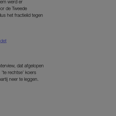
hem werd er
voor de Tweede
 het fractielid tegen
udet
terview, dat afgelopen
n ’te rechtse’ koers
artij neer te leggen.