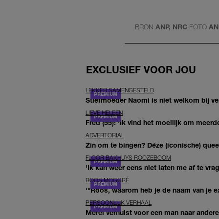
BRON
ANP, NRC
FOTO
AN
EXCLUSIEF VOOR JOU
LEKKER SAMENGESTELD
Stiefmoeder Naomi is niet welkom bij ver
LIEVE HELEEN
Fred (55): 'Ik vind het moeilijk om meerde
ADVERTORIAL
Zin om te bingen? Déze (iconische) queer 
FLOOR BAKHUYS ROOZEBOOM
'Ik kan weer eens niet laten me af te vr
ROOS MOGGRÉ
'"Roos, waarom heb je de naam van je ex 
PERSOONLIJK VERHAAL
Merel verhuist voor een man naar andere 