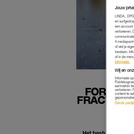
Jouw priva
LINDA., DPG
en surfgedra
een account 
verbeteren. 
communicatie
4 mediapartn
of stel je ei
toestaan, kli
of in de men
informatie.
Wij en onz
Informatie o
Publieksgroe
aanmaken ten
FORUM V
verbeteren. 
content te se
FRACTIELI
gepersonalis
Derde partijen
Het bestuur van For