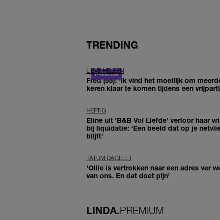
TRENDING
LIEVE HELEEN
Fred (55): 'Ik vind het moeilijk om meerd
keren klaar te komen tijdens een vrijparti
HEFTIG
Eline uit 'B&B Vol Liefde' verloor haar vr
bij liquidatie: 'Een beeld dat op je netvli
blijft'
TATUM DAGELET
'Ollie is vertrokken naar een adres ver w
van ons. En dat doet pijn’
LINDA.
PREMIUM