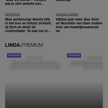
dat je niet verliefd zou
worden'
INTERVIEW
LEKKER LOEREN
Man achtervolgt Valerie (35)
Vijftien jaar later: Bas Smit
in het bos en betast zichzelf,
en Nicolette van Dam maken
zij filmt en deelt de
foto van huwelijksaanzoek
confrontatie: 'Ik laat me niet
na
tegenhouden'
LINDA.
PREMIUM
DE STAD VAN
DE STAD VAN
Elske DeWall over Leeuwarden,
Isabelle Boer deelt haar f
muziek en haar favoriete plekken in
plekken in Zwolle: 'Deze pl
de stad: 'Een stad die voelt als thuis'
graag verborgen'