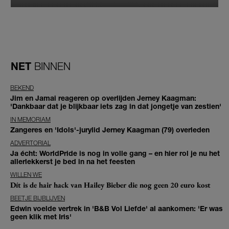
NET
BINNEN
BEKEND
Jim en Jamai reageren op overlijden Jerney Kaagman:
'Dankbaar dat je blijkbaar iets zag in dat jongetje van zestien'
IN MEMORIAM
Zangeres en 'Idols'-jurylid Jerney Kaagman (79) overleden
ADVERTORIAL
Ja écht: WorldPride is nog in volle gang – en hier rol je nu het
allerlekkerst je bed in na het feesten
WILLEN WE
Dít is de hair hack van Hailey Bieber die nog geen 20 euro kost
BEETJE BIJBLIJVEN
Edwin voelde vertrek in 'B&B Vol Liefde' al aankomen: 'Er was
geen klik met Iris'