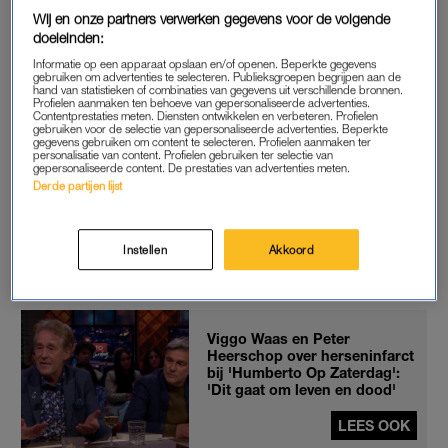
Heerschop (63) in “de diepten van onze herinneringen. School,
Wij en onze partners verwerken gegevens voor de volgende
doeleinden:
werk, vriendinnen, ouders, kinderen, reizen, vreemde
ontmoetingen, onbedoelde avonturen. Het komt allemaal
Informatie op een apparaat opslaan en/of openen. Beperkte gegevens
gebruiken om advertenties te selecteren. Publieksgroepen begrijpen aan de
voorbij. Met humor en zelfspot gaan we op zoek naar wat
hand van statistieken of combinaties van gegevens uit verschillende bronnen.
Profielen aanmaken ten behoeve van gepersonaliseerde advertenties.
anders had kunnen zijn.”
Contentprestaties meten. Diensten ontwikkelen en verbeteren. Profielen
gebruiken voor de selectie van gepersonaliseerde advertenties. Beperkte
gegevens gebruiken om content te selecteren. Profielen aanmaken ter
personalisatie van content. Profielen gebruiken ter selectie van
gepersonaliseerde content. De prestaties van advertenties meten.
SPEELLIJST
Derde partijen lijst
De speellijst staat nu op de website van Bos
Theaterproducties. Heerschop en Waas vormden samen met
Instellen
Akkoord
Joep van Deudekom dertig jaar lang het cabaretgezelschap
Niet Uit Het Raam.
Viggo Waas en Peter
Heerschop over herseninfarct
bij 'Humberto Op Zaterdag':
'Dit gaat om leven en dood'
LEES OOK