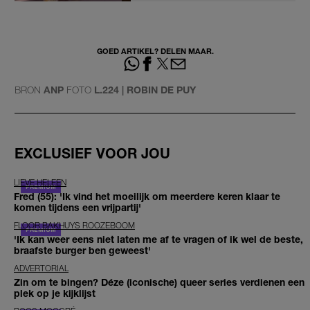
GOED ARTIKEL? DELEN MAAR.
BRON
ANP
FOTO
L.224 | ROBIN DE PUY
EXCLUSIEF VOOR JOU
LIEVE HELEEN
Fred (55): 'Ik vind het moeilijk om meerdere keren klaar te
komen tijdens een vrijpartij'
FLOOR BAKHUYS ROOZEBOOM
'Ik kan weer eens niet laten me af te vragen of ik wel de beste,
braafste burger ben geweest'
ADVERTORIAL
Zin om te bingen? Déze (iconische) queer series verdienen een
plek op je kijklijst