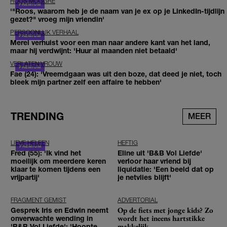
ROOS MOGGRÉ
'"Roos, waarom heb je de naam van je ex op je LinkedIn-tijdlijn
gezet?" vroeg mijn vriendin'
PERSOONLIJK VERHAAL
Merel verhuist voor een man naar andere kant van het land,
maar hij verdwijnt: 'Huur al maanden niet betaald'
VERLATEN VROUW
Fae (24): 'Vreemdgaan was uit den boze, dat deed je niet, toch
bleek mijn partner zelf een affaire te hebben'
TRENDING
MEER
LIEVE HELEEN
HEFTIG
Fred (55): 'Ik vind het
Eline uit 'B&B Vol Liefde'
moeilijk om meerdere keren
verloor haar vriend bij
klaar te komen tijdens een
liquidatie: 'Een beeld dat op
vrijpartij'
je netvlies blijft'
FRAGMENT GEMIST
ADVERTORIAL
Op de fiets met jonge kids? Zo
Gesprek Iris en Edwin neemt
wordt het ineens hartstikke
onverwachte wending in
makkelijk
'B&B Vol Liefde': 'Hoopte