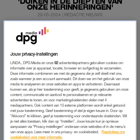
'DUIKEN IN DE DIEPTEN VAN
ONZE HERINNERINGEN'
29-05-2024
|
REDACTIE NIEUWS
Cabaretiers en boezemvrienden Peter Heerschop en
Viggo Waas gaan in 2025 weer samen het theater in. Zij
spelen vanaf april 2025 hun programma
Jeugd
.
Jouw privacy-instellingen
Dat laat Bos Theaterproducties weten.
LINDA., DPG Media en onze
92
advertentiepartners gebruiken cookies om
informatie over je apparaat, locatie, browser en surfgedrag te verzamelen.
Deze informatie combineren we met de gegevens die je zelf deelt met ons,
PETER HEERSCHOP EN VIGGO VAAS
zoals wanneer je een account aanmaakt. Dit doen we om het gebruik van onze
media te analyseren en onze websites en apps te verbeteren. Daarnaast
“We blikken terug op de personen die we ooit waren”, aldus
kunnen we, als je hier toestemming voor geeft, je gegevens gebruiken om onze
Waas (62). “Wat is er overgebleven van die jonge mannen met
content, communicatie en aanbod te personaliseren en je relevante
advertenties te tonen, en voor marketingdoeleinden delen met 4
plannen? We laten ons dit keer in het maakproces meer dan
mediapartners. Ook content van 13 externe platformen wordt enkel getoond
ooit inspireren door anderen. Collega-cabaretiers, acteurs,
met jouw toestemming. Geef toestemming of stel je eigen keuze in. Door op
dansers, regisseurs, muzikanten en zelfs vogelspotters zijn
"Akkoord" te klikken, geef je toestemming voor onderstaande doeleinden. Wil
je niet alles toestaan, klik dan op “Instellen”. Jouw keuze kun je opnieuw
gevraagd met hun advies te komen.”
aanpassen via “Privacy-instellingen” onderaan onze websites of in de menu’s
van onze apps. Lees meer in ons privacy- en cookiebeleid.
Raadpleeg ons
Vol jeugdige energie duiken de twee komieken volgens
cookiebeleid voor meer informatie.