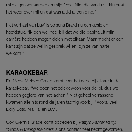
mijn eigen verjaardag en mijn feest. Niet die van Luv’. Nu gaat
het weer over mij en dat was altijd al een ding.”
Het verhaal van Luv’ is volgens Brard nu een gesloten
hoofdstuk. “Ik ben wel heel blij dat we die pagina uit mijn
carrière hebben mogen delen met elkaar. Maar mocht er een
kans zijn dat ze wel in gesprek willen, zijn ze van harte
welkom.”
KARAOKEBAR
De Mega Meiden Groep komt voor het eerst bij elkaar in de
karaokebar. “We doen het ook gewoon voor de lol, dus we
hebben gegierd van het lachen.” Niet geheel verrassend
kwamen alle hits rond de jaren tachtig voorbij: “Vooral veel
Dolly Dots, Mai Tai en Luv’.”
Ook Glennis Grace komt optreden bij
Patty’s Panter Party
.
“Sinds
Ranking the Stars
is ons contact heel hecht geworden.