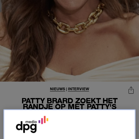
NIEUWS
|
INTERVIEW
PATTY BRARD ZOEKT HET
RANDJE OP MET PATTY'S
PANTER PARTY ÉN
SPEELTJESLIJN: 'GEWOON
SPELEN MET JE PANTER'
09-01-2025
|
JARA HELMS