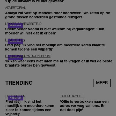
'Op de uitvaart is ze niet geweest'
ADVERTORIAL
Amaya zat vast op Madeira door noodweer: 'We zaten op de
grond tussen honderden gestrande reizigers'
LEKKER SAMENGESTELD
Stiefmoeder Naomi is niet welkom bij verjaardagen: 'Hun
moeder wil niet dat ik er ben'
LIEVE HELEEN
Fred (55): 'Ik vind het moeilijk om meerdere keren klaar te
komen tijdens een vrijpartij'
FLOOR BAKHUYS ROOZEBOOM
'Ik kan weer eens niet laten me af te vragen of ik wel de beste,
braafste burger ben geweest'
TRENDING
MEER
LIEVE HELEEN
TATUM DAGELET
Fred (55): 'Ik vind het
'Ollie is vertrokken naar een
moeilijk om meerdere keren
adres ver weg van ons. En
klaar te komen tijdens een
dat doet pijn’
vrijpartij'