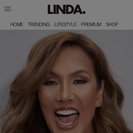
HOME
HOME
TRENDING
TRENDING
LIFESTYLE
LIFESTYLE
PREMIUM
PREMIUM
SHOP
SHOP