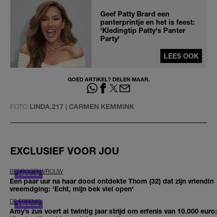
Geef Patty Brard een
panterprintje en het is feest:
'Kledingtip Patty's Panter
Party'
LEES OOK
GOED ARTIKEL? DELEN MAAR.
FOTO
LINDA.217 | CARMEN KEMMINK
EXCLUSIEF VOOR JOU
BEDROGEN VROUW
Een paar uur na haar dood ontdekte Thom (32) dat zijn vriendin
vreemdging: 'Echt, mijn bek viel open'
DE ERFENIS
Amy’s zus voert al twintig jaar strijd om erfenis van 10.000 euro: