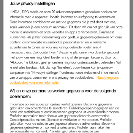
Jouw privacy-instellingen
Patty Brard viert haar 70e verjaardag groots in de Ziggo
LINDA., DPG Media en onze
92
advertentiepartners gebruiken cookies om
Dome met haar
Patty’s Panter Party
. Het is het grootste
informatie over je apparaat, locatie, browser en surfgedrag te verzamelen.
feest dat Brard ooit heeft mogen organiseren.
Deze informatie combineren we met de gegevens die je zelf deelt met ons,
zoals wanneer je een account aanmaakt. Dit doen we om het gebruik van onze
“Ongelofelijk dat je zo’n feest op je zeventigste krijgt.”
media te analyseren en onze websites en apps te verbeteren. Daarnaast
kunnen we, als je hier toestemming voor geeft, je gegevens gebruiken om onze
LINDA. spreekt Brard over haar grootse feest én Luv’.
content, communicatie en aanbod te personaliseren en je relevante
advertenties te tonen, en voor marketingdoeleinden delen met 4
mediapartners. Ook content van 13 externe platformen wordt enkel getoond
met jouw toestemming. Geef toestemming of stel je eigen keuze in. Door op
PATTY BRARD
"Akkoord" te klikken, geef je toestemming voor onderstaande doeleinden. Wil
je niet alles toestaan, klik dan op “Instellen”. Jouw keuze kun je opnieuw
Op 25 maart wordt Brard zeventig jaar en dat viert ze 14 maart
aanpassen via “Privacy-instellingen” onderaan onze websites of in de menu’s
groots in de Ziggo Dome met haar
Patty’s Panter Party.
van onze apps. Lees meer in ons privacy- en cookiebeleid.
Raadpleeg ons
Vrienden en familie komen ook, want na dit grote feest is Brard
cookiebeleid voor meer informatie.
niet van plan het nog een keer te vieren. “Ik heb wel heel
Wij en onze partners verwerken gegevens voor de volgende
doeleinden:
duidelijk gezegd dat ik een VIP-deck wil voor hen. Ik wil een
intiem gevoel van een feestje creëren, waarbij de mensen die
Informatie op een apparaat opslaan en/of openen. Beperkte gegevens
gebruiken om advertenties te selecteren. Publieksgroepen begrijpen aan de
elkaar kennen bij elkaar staan. Het is natuurlijk wel ongelofelijk
hand van statistieken of combinaties van gegevens uit verschillende bronnen.
Profielen aanmaken ten behoeve van gepersonaliseerde advertenties.
dat je zo’n feest op je zeventigste krijgt.”
Contentprestaties meten. Diensten ontwikkelen en verbeteren. Profielen
gebruiken voor de selectie van gepersonaliseerde advertenties. Beperkte
gegevens gebruiken om content te selecteren. Profielen aanmaken ter
Ze is druk bezig met de voorbereidingen. “Het wordt de
personalisatie van content. Profielen gebruiken ter selectie van