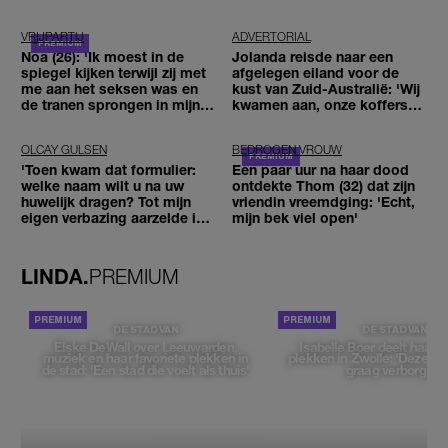
VRIJPARTIJ
ADVERTORIAL
Noa (26): 'Ik moest in de
Jolanda reisde naar een
spiegel kijken terwijl zij met
afgelegen eiland voor de
me aan het seksen was en
kust van Zuid-Australië: 'Wij
de tranen sprongen in mijn
kwamen aan, onze koffers
ogen'
niet'
OLCAY GULSEN
BEDROGEN VROUW
'Toen kwam dat formulier:
Een paar uur na haar dood
welke naam wilt u na uw
ontdekte Thom (32) dat zijn
huwelijk dragen? Tot mijn
vriendin vreemdging: 'Echt,
eigen verbazing aarzelde ik
mijn bek viel open'
geen moment'
LINDA.
PREMIUM
DE STAD VAN
DE STAD VAN
Elske DeWall over Leeuwarden,
Isabelle Boer deelt haar f
muziek en haar favoriete plekken in
plekken in Zwolle: 'Deze pl
de stad: 'Een stad die voelt als thuis'
graag verborgen'