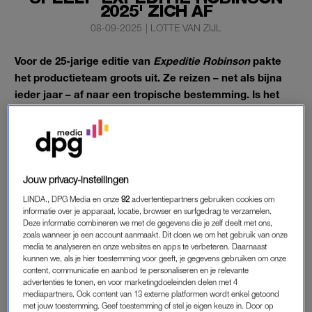
2025' ZICH AF
08-09-2025
|
LOTTE VAN ZIJL
Voor de 25-jarige editie van
Expeditie Robinson
pakte
het productieteam groots uit. Ze reizen – net als bijna
ieder jaar – af naar een tropische bestemming. Is het
ook deze keer de Filipijnen? Of gaan ze voor iets
nieuws?
Tipje van de sluier: het eiland waar het programma zich deze
keer afspeelt, bevindt zich in de Chinese Zee.
Jouw privacy-instellingen
LINDA., DPG Media en onze
92
advertentiepartners gebruiken cookies om
informatie over je apparaat, locatie, browser en surfgedrag te verzamelen.
ONBEWOOND EILAND
Deze informatie combineren we met de gegevens die je zelf deelt met ons,
zoals wanneer je een account aanmaakt. Dit doen we om het gebruik van onze
Het survivalprogramma is begonnen. Sterker nog:
de eerste
media te analyseren en onze websites en apps te verbeteren. Daarnaast
kandidaat is alweer naar huis.
Maar waar de strijd precies is
kunnen we, als je hier toestemming voor geeft, je gegevens gebruiken om onze
losgebarsten? Dat gebeurt aan de andere kant van de wereld.
content, communicatie en aanbod te personaliseren en je relevante
advertenties te tonen, en voor marketingdoeleinden delen met 4
Op de eilanden van Langkawi – op zo’n 30 kilometer van het
mediapartners. Ook content van 13 externe platformen wordt enkel getoond
vasteland van Maleisië – om precies te zijn. Dit is een paradijs
met jouw toestemming. Geef toestemming of stel je eigen keuze in. Door op