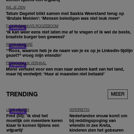
WIL JE ZIEN
Tatum Dagelet blikt samen met Saskia Weerstand terug op
'Brutale Meiden': 'Mensen beledigen was niet leuk meer'
FLOOR BAKHUYS ROOZEBOOM
'Ik kan weer eens niet laten me af te vragen of ik wel de beste,
braafste burger ben geweest'
ROOS MOGGRÉ
'"Roos, waarom heb je de naam van je ex op je LinkedIn-tijdlijn
gezet?" vroeg mijn vriendin'
PERSOONLIJK VERHAAL
Merel verhuist voor een man naar andere kant van het land,
maar hij verdwijnt: 'Huur al maanden niet betaald'
TRENDING
MEER
LIEVE HELEEN
VERDRIETIG
Fred (55): 'Ik vind het
Nederlandse vrouw komt om
moeilijk om meerdere keren
bij reddingspoging van
klaar te komen tijdens een
vriendin in zee Kreta,
vrijpartij'
kinderen zien het gebeuren