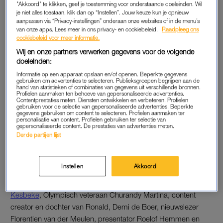
"Akkoord" te klikken, geef je toestemming voor onderstaande doeleinden. Wil
met witte stranden, baaien die rechtstreeks uit een film lijken
je niet alles toestaan, klik dan op “Instellen”. Jouw keuze kun je opnieuw
te komen en jungles met voldoende eten om op te teren.
aanpassen via “Privacy-instellingen” onderaan onze websites of in de menu’s
van onze apps. Lees meer in ons privacy- en cookiebeleid.
Raadpleeg ons
cookiebeleid voor meer informatie.
Bioloog Mátyás Bittenbinder nam de dieren op de Langkawi-
Wij en onze partners verwerken gegevens voor de volgende
eilanden onder de loep. Hij trof onder andere wilde apen,
doeleinden:
hagedissen, waterbuffels, dolfijnen en haaien aan. Ook giftige
Informatie op een apparaat opslaan en/of openen. Beperkte gegevens
dieren, zoals pijlstaartroggen en slangen, kwam hij tegen. Van
gebruiken om advertenties te selecteren. Publieksgroepen begrijpen aan de
de giftige kegelslak schrok hij wel. “Ik heb meteen tegen
hand van statistieken of combinaties van gegevens uit verschillende bronnen.
Profielen aanmaken ten behoeve van gepersonaliseerde advertenties.
iedereen op het eiland gezegd: ‘Jongens, deze pakken we
Contentprestaties meten. Diensten ontwikkelen en verbeteren. Profielen
gebruiken voor de selectie van gepersonaliseerde advertenties. Beperkte
niet op’. Maar als je op afstand blijft, doet-ie niks”, aldus de
gegevens gebruiken om content te selecteren. Profielen aanmaken ter
personalisatie van content. Profielen gebruiken ter selectie van
bioloog tegen het
AD
.
gepersonaliseerde content. De prestaties van advertenties meten.
Derde partijen lijst
‘EXPEDITIE ROBINSON 2025’
Instellen
Akkoord
Onder leiding van Edson da Graça en Nicolette Kluijver
worden de BN’ers 34 dagen getest.
Augurkenprins Camiel
Kesbeke
, Olympisch veteraan Churandy Martina, content
creator en dochter van Ronald, Demi de Boer, nieuwslezer
Florentien van der Meulen, presentator Roelof Hemmen en