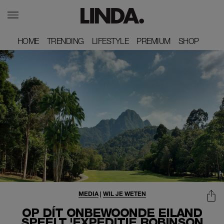
HOME
HOME
TRENDING
TRENDING
LIFESTYLE
LIFESTYLE
PREMIUM
PREMIUM
SHOP
SHOP
MEDIA
|
WIL JE WETEN
OP DÍT ONBEWOONDE EILAND
SPEELT 'EXPEDITIE ROBINSON