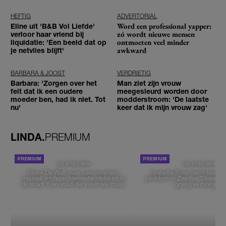
HEFTIG
ADVERTORIAL
Word een professional yapper:
Eline uit 'B&B Vol Liefde'
zó wordt nieuwe mensen
verloor haar vriend bij
ontmoeten veel minder
liquidatie: 'Een beeld dat op
awkward
je netvlies blijft'
BARBARA & JOOST
VERDRIETIG
Barbara: 'Zorgen over het
Man ziet zijn vrouw
feit dat ik een oudere
meegesleurd worden door
moeder ben, had ik niet. Tot
modderstroom: 'De laatste
nu'
keer dat ik mijn vrouw zag'
LINDA.
PREMIUM
DE STAD VAN
DE STAD VAN
Elske DeWall over Leeuwarden,
Isabelle Boer deelt haar f
muziek en haar favoriete plekken in
plekken in Zwolle: 'Deze pl
de stad: 'Een stad die voelt als thuis'
graag verborgen'