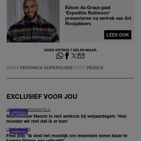
Edson da Graça gaat
'Expeditie Robinson'
presenteren na vertrek van Art
Rooijakkers
LEES OOK
GOED ARTIKEL? DELEN MAAR.
BRON
VERONICA SUPERGUIDE
FOTO
PEXELS
EXCLUSIEF VOOR JOU
LEKKER SAMENGESTELD
Stiefmoeder Naomi is niet welkom bij verjaardagen: 'Hun
moeder wil niet dat ik er ben'
LIEVE HELEEN
Fred (55): 'Ik vind het moeilijk om meerdere keren klaar te
komen tijdens een vrijpartij'