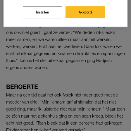
gedaan dat ik nu zo erg faal? Dat ik niet eens voor mijn
kinderen cadeaus kan kopen.”
Instellen
Akkoord
“Door de spanningen thuis en door de financiën ging het met
ons ook niet goed”, gaat ze verder. “We deden niks leuks
meer samen, en we waren alleen maar aan het werken,
werken, werken. Echt aan het overleven. Daardoor waren we
echt uit elkaar gegroeid en kwamen de irritaties en spanningen
thuis.” Toen is het stel uit elkaar gegaan en ging Radjesh
ergens anders wonen.
BEROERTE
Maar na een tijd gaat het ook fysiek niet meer goed met de
moeder van drie. “Mijn lichaam gaf al signalen dat het niet
goed ging, maar ik luisterde niet naar mijn lichaam.” Maar toen
ze tóch naar het ziekenhuis ging en een scan kreeg, bleek het
echt niet goed. “Toen bleek dat ik een beroerte had gekregen.
En daardoor ben ik half verlamd geraakt.”