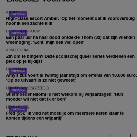
AMBER
High-class escort Amber: ‘Op het moment dat ik vooroverbuig
hoor ik een zachte klik’
BEDROGEN VROUW
Een paar uur na haar dood ontdekte Thom (32) dat zijn vriendin
vreemdging: 'Echt, mijn bek viel open'
ADVERTORIAL
Zin om te bingen? Déze (iconische) queer series verdienen een
plek op je kijklijst
DE ERFENIS
Amy’s zus voert al twintig jaar strijd om erfenis van 10.000 euro:
'Op de uitvaart is ze niet geweest'
LEKKER SAMENGESTELD
Stiefmoeder Naomi is niet welkom bij verjaardagen: 'Hun
moeder wil niet dat ik er ben'
LIEVE HELEEN
Fred (55): 'Ik vind het moeilijk om meerdere keren klaar te
komen tijdens een vrijpartij'