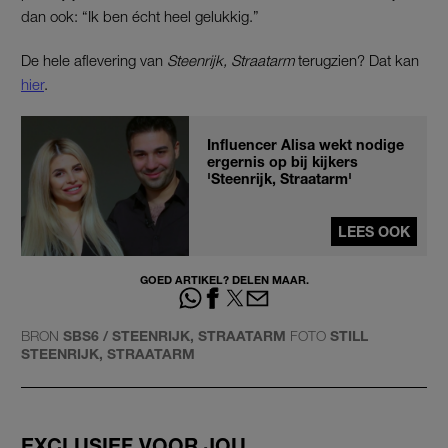
dan ook: “Ik ben écht heel gelukkig.”
De hele aflevering van
Steenrijk, Straatarm
terugzien? Dat kan
hier
.
Influencer Alisa wekt nodige
ergernis op bij kijkers
'Steenrijk, Straatarm'
LEES OOK
GOED ARTIKEL? DELEN MAAR.
BRON
SBS6 / STEENRIJK, STRAATARM
FOTO
STILL
STEENRIJK, STRAATARM
EXCLUSIEF VOOR JOU