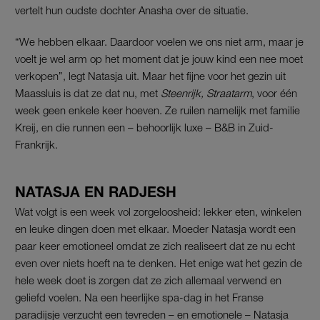
vertelt hun oudste dochter Anasha over de situatie.
“We hebben elkaar. Daardoor voelen we ons niet arm, maar je
voelt je wel arm op het moment dat je jouw kind een nee moet
verkopen”, legt Natasja uit. Maar het fijne voor het gezin uit
Maassluis is dat ze dat nu, met
Steenrijk, Straatarm
, voor één
week geen enkele keer hoeven. Ze ruilen namelijk met familie
Kreij, en die runnen een – behoorlijk luxe – B&B in Zuid-
Frankrijk.
NATASJA EN RADJESH
Wat volgt is een week vol zorgeloosheid: lekker eten, winkelen
en leuke dingen doen met elkaar. Moeder Natasja wordt een
paar keer emotioneel omdat ze zich realiseert dat ze nu echt
even over niets hoeft na te denken. Het enige wat het gezin de
hele week doet is zorgen dat ze zich allemaal verwend en
geliefd voelen. Na een heerlijke spa-dag in het Franse
paradijsje verzucht een tevreden – en emotionele – Natasja