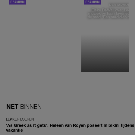
ACHTERGROND
DE STAD VAN
Elske DeWall over Leeu
muziek en haar favoriete p
de stad: 'Een stad die voelt 
NET
BINNEN
LEKKER LOEREN
'As Greek as it gets': Heleen van Royen poseert in bikini tijdens
vakantie