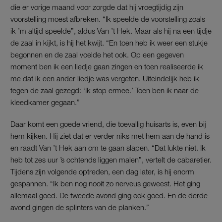
die er vorige maand voor zorgde dat hij vroegtijdig zijn
voorstelling moest afbreken. “Ik speelde de voorstelling zoals
ik ’m altijd speelde”, aldus Van ’t Hek. Maar als hij na een tijdje
de zaal in kijkt, is hij het kwijt. “En toen heb ik weer een stukje
begonnen en de zaal voelde het ook. Op een gegeven
moment ben ik een liedje gaan zingen en toen realiseerde ik
me dat ik een ander liedje was vergeten. Uiteindelijk heb ik
tegen de zaal gezegd: ‘Ik stop ermee.’ Toen ben ik naar de
kleedkamer gegaan.”
Daar komt een goede vriend, die toevallig huisarts is, even bij
hem kijken. Hij ziet dat er verder niks met hem aan de hand is
en raadt Van ’t Hek aan om te gaan slapen. “Dat lukte niet. Ik
heb tot zes uur ’s ochtends liggen malen”, vertelt de cabaretier.
Tijdens zijn volgende optreden, een dag later, is hij enorm
gespannen. “Ik ben nog nooit zo nerveus geweest. Het ging
allemaal goed. De tweede avond ging ook goed. En de derde
avond gingen de splinters van de planken.”