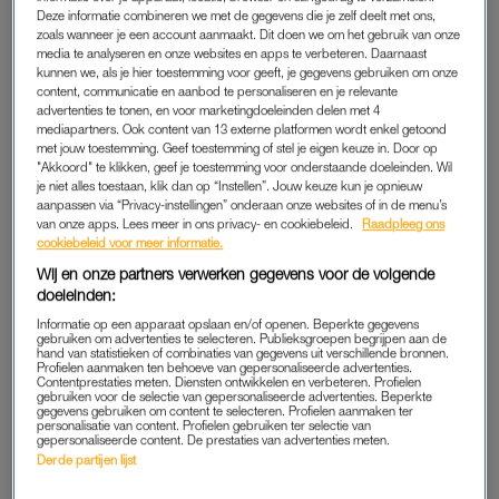
Deze informatie combineren we met de gegevens die je zelf deelt met ons,
zoals wanneer je een account aanmaakt. Dit doen we om het gebruik van onze
Van ’t Hek zingt het nummer regelmatig in zijn voorstellingen,
media te analyseren en onze websites en apps te verbeteren. Daarnaast
kunnen we, als je hier toestemming voor geeft, je gegevens gebruiken om onze
maar vanaf 2015 sluit hij er standaard mee af. “Ik lag op de
content, communicatie en aanbod te personaliseren en je relevante
operatietafel en overleefde dat. Toen dacht ik: ik ga het nu elke
advertenties te tonen, en voor marketingdoeleinden delen met 4
avond zingen.” De rood-wit gestreepte handdoek die de
mediapartners. Ook content van 13 externe platformen wordt enkel getoond
met jouw toestemming. Geef toestemming of stel je eigen keuze in. Door op
cabaretier altijd om heeft tijdens het nummer is ook nu weer
"Akkoord" te klikken, geef je toestemming voor onderstaande doeleinden. Wil
van de partij. “Officieel was hij helemaal rood-wit. Hij is een
je niet alles toestaan, klik dan op “Instellen”. Jouw keuze kun je opnieuw
aanpassen via “Privacy-instellingen” onderaan onze websites of in de menu’s
keer gejat in de Kleine Komedie, dit is een ander exemplaar.
van onze apps. Lees meer in ons privacy- en cookiebeleid.
Raadpleeg ons
Het is bijgeloof. Als de voorstelling afgelopen is en ik loop naar
cookiebeleid voor meer informatie.
de zijkant, staat Simon [van Willigen, red.] daar en die gooit die
Wij en onze partners verwerken gegevens voor de volgende
handdoek om m’n nek. Dan dan wil ik altijd even de
doeleinden:
voetbaluitslagen weten, die roept hij dan, en dan gaan we
Informatie op een apparaat opslaan en/of openen. Beperkte gegevens
gebruiken om advertenties te selecteren. Publieksgroepen begrijpen aan de
beginnen.”
hand van statistieken of combinaties van gegevens uit verschillende bronnen.
Profielen aanmaken ten behoeve van gepersonaliseerde advertenties.
Contentprestaties meten. Diensten ontwikkelen en verbeteren. Profielen
Tekst gaat verder onder de Instagrampost.
gebruiken voor de selectie van gepersonaliseerde advertenties. Beperkte
gegevens gebruiken om content te selecteren. Profielen aanmaken ter
personalisatie van content. Profielen gebruiken ter selectie van
gepersonaliseerde content. De prestaties van advertenties meten.
Derde partijen lijst