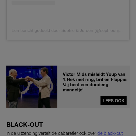
Een bericht gedeeld door Sophie & Jeroen (@sophieenjeroen)
Victor Mids misleidt Youp van
’t Hek met ring, bril én Flappie:
'Jij bent een doodeng
mannetje'
LEES OOK
BLACK-OUT
In de uitzending vertelt de cabaretier ook over
de black-out