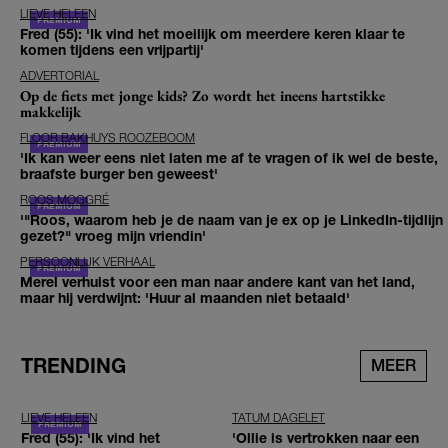
LIEVE HELEEN
Fred (55): 'Ik vind het moeilijk om meerdere keren klaar te
komen tijdens een vrijpartij'
ADVERTORIAL
Op de fiets met jonge kids? Zo wordt het ineens hartstikke
makkelijk
FLOOR BAKHUYS ROOZEBOOM
'Ik kan weer eens niet laten me af te vragen of ik wel de beste,
braafste burger ben geweest'
ROOS MOGGRÉ
'"Roos, waarom heb je de naam van je ex op je LinkedIn-tijdlijn
gezet?" vroeg mijn vriendin'
PERSOONLIJK VERHAAL
Merel verhuist voor een man naar andere kant van het land,
maar hij verdwijnt: 'Huur al maanden niet betaald'
TRENDING
MEER
LIEVE HELEEN
TATUM DAGELET
Fred (55): 'Ik vind het
'Ollie is vertrokken naar een