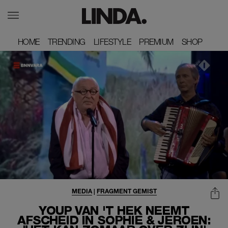
HOME
HOME
TRENDING
TRENDING
LIFESTYLE
LIFESTYLE
PREMIUM
PREMIUM
SHOP
SHOP
MEDIA
|
FRAGMENT GEMIST
YOUP VAN 'T HEK NEEMT
AFSCHEID IN SOPHIE & JEROEN: