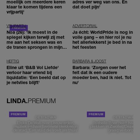
moeilijk om meerdere keren
adres ver weg van ons. En
klaar te komen tijdens een
dat doet pijn’
vrijpartij'
VRIJPARTIJ
ADVERTORIAL
Noa (26): 'Ik moest in de
Ja écht: WorldPride is nog in
spiegel kijken terwijl zij met
volle gang – en hier rol je nu
me aan het seksen was en
het allerlekkerst je bed in na
de tranen sprongen in mijn
het feesten
ogen'
HEFTIG
BARBARA & JOOST
Eline uit 'B&B Vol Liefde'
Barbara: 'Zorgen over het
verloor haar vriend bij
feit dat ik een oudere
liquidatie: 'Een beeld dat op
moeder ben, had ik niet. Tot
je netvlies blijft'
nu'
LINDA.
PREMIUM
DE STAD VAN
DE STAD VAN
Elske DeWall over Leeuwarden,
Isabelle Boer deelt haar f
muziek en haar favoriete plekken in
plekken in Zwolle: 'Deze pl
de stad: 'Een stad die voelt als thuis'
graag verborgen'