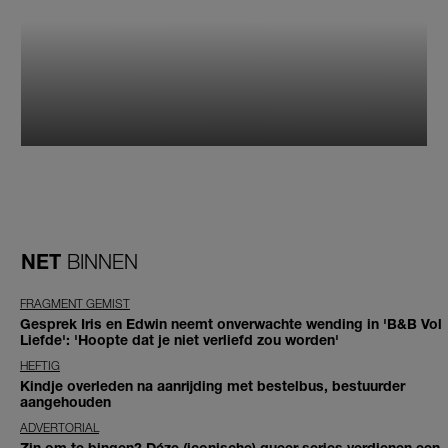
NET
BINNEN
FRAGMENT GEMIST
Gesprek Iris en Edwin neemt onverwachte wending in 'B&B Vol
Liefde': 'Hoopte dat je niet verliefd zou worden'
HEFTIG
Kindje overleden na aanrijding met bestelbus, bestuurder
aangehouden
ADVERTORIAL
Zin om te bingen? Déze (iconische) queer series verdienen een