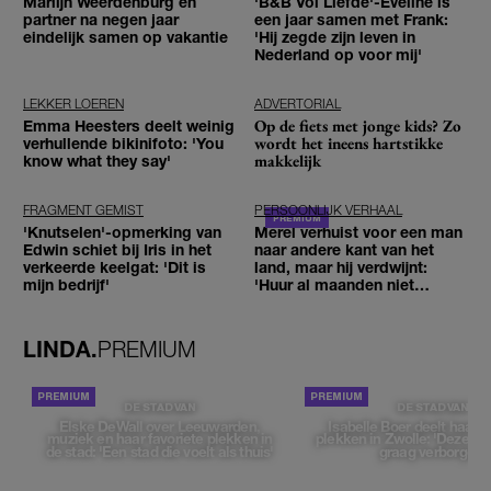
Marlijn Weerdenburg en
'B&B Vol Liefde'-Eveline is
partner na negen jaar
een jaar samen met Frank:
eindelijk samen op vakantie
'Hij zegde zijn leven in
Nederland op voor mij'
LEKKER LOEREN
ADVERTORIAL
Op de fiets met jonge kids? Zo
Emma Heesters deelt weinig
wordt het ineens hartstikke
verhullende bikinifoto: 'You
makkelijk
know what they say'
FRAGMENT GEMIST
PERSOONLIJK VERHAAL
'Knutselen'-opmerking van
Merel verhuist voor een man
Edwin schiet bij Iris in het
naar andere kant van het
verkeerde keelgat: 'Dit is
land, maar hij verdwijnt:
mijn bedrijf'
'Huur al maanden niet
betaald'
LINDA.
PREMIUM
DE STAD VAN
DE STAD VAN
Elske DeWall over Leeuwarden,
Isabelle Boer deelt haar f
muziek en haar favoriete plekken in
plekken in Zwolle: 'Deze pl
de stad: 'Een stad die voelt als thuis'
graag verborgen'