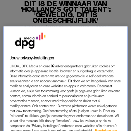
DIT IS DE WINNAAR VAN
'HOLLAND'S GOT TALENT':
'GEWELDIG, DIT IS
ONBESCHRIJFLIJK'
08-11-2024
|
MARTINE FINDHAMMER-SCHUT
Holland’s Got Talent
komt tot een prachtige apotheose
vanavond: de finale acts – flow artiest Michelle,
dansgroep World of Afro en The Diamond Baritones –
Jouw privacy-instellingen
zorgen voor een groot spektakel.
LINDA., DPG Media en onze
92
advertentiepartners gebruiken cookies om
informatie over je apparaat, locatie, browser en surfgedrag te verzamelen.
Maar wie van de drie wint uiteindelijk het veertiende seizoen?
Deze informatie combineren we met de gegevens die je zelf deelt met ons,
zoals wanneer je een account aanmaakt. Dit doen we om het gebruik van onze
Let op: dit artikel bevat spoilers.
media te analyseren en onze websites en apps te verbeteren. Daarnaast
kunnen we, als je hier toestemming voor geeft, je gegevens gebruiken om onze
content, communicatie en aanbod te personaliseren en je relevante
advertenties te tonen, en voor marketingdoeleinden delen met 4
DE TOP 3
mediapartners. Ook content van 13 externe platformen wordt enkel getoond
met jouw toestemming. Geef toestemming of stel je eigen keuze in. Door op
Behalve de winst en de eer, krijgt de winnaar ook 50.000 euro.
"Akkoord" te klikken, geef je toestemming voor onderstaande doeleinden. Wil
De top drie werd uit de tien acts in
de finale
gekozen door de
je niet alles toestaan, klik dan op “Instellen”. Jouw keuze kun je opnieuw
aanpassen via “Privacy-instellingen” onderaan onze websites of in de menu’s
jury, bestaande uit Chantal Janzen, Dan Karaty, Edson da
van onze apps. Lees meer in ons privacy- en cookiebeleid.
Raadpleeg ons