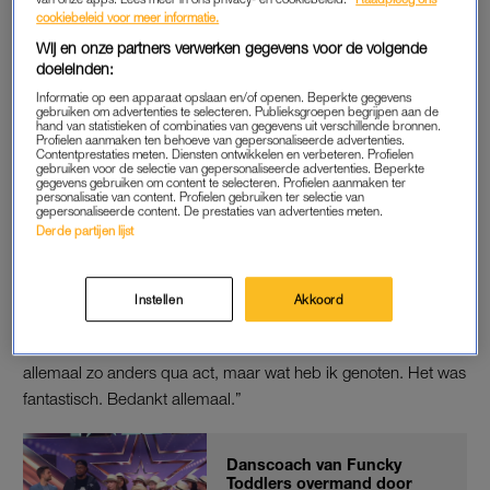
Graça en Marc-Marie Huijbregts.
cookiebeleid voor meer informatie.
Wij en onze partners verwerken gegevens voor de volgende
Zij kozen dus voor flow artiest Michelle, dansgroep World of
doeleinden:
Afro en
The Diamond Baritones
. Uiteindelijk heeft World of
Informatie op een apparaat opslaan en/of openen. Beperkte gegevens
gebruiken om advertenties te selecteren. Publieksgroepen begrijpen aan de
Afro
Holland’s Got Talent
gewonnen. Dat werd vrijdagavond
hand van statistieken of combinaties van gegevens uit verschillende bronnen.
bekendgemaakt tijdens de uitzending op RTL 4.
Profielen aanmaken ten behoeve van gepersonaliseerde advertenties.
Contentprestaties meten. Diensten ontwikkelen en verbeteren. Profielen
gebruiken voor de selectie van gepersonaliseerde advertenties. Beperkte
gegevens gebruiken om content te selecteren. Profielen aanmaken ter
personalisatie van content. Profielen gebruiken ter selectie van
DE WINNAAR
gepersonaliseerde content. De prestaties van advertenties meten.
Derde partijen lijst
“Wow, dit is echt geweldig. Ik vind dit echt onbeschrijflijk. We
hebben zo hard gevochten en zo hard ons best gedaan.
Bedankt iedereen voor het stemmen”, aldus de winnaars.
Instellen
Akkoord
Jurylid Karaty vond de finaleshow geweldig. “Jullie zijn
allemaal zo anders qua act, maar wat heb ik genoten. Het was
fantastisch. Bedankt allemaal.”
Danscoach van Funcky
Toddlers overmand door