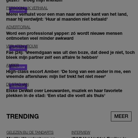
PERSOONLIJK VERHAAL
Merel verhuist voor een man naar andere kant van het land,
maar hij verdwijnt: 'Huur al maanden niet betaald'
ADVERTORIAL
Word een professional yapper: zó wordt nieuwe mensen
ontmoeten veel minder awkward
VERLATEN VROUW
Fae (24): 'Vreemdgaan was uit den boze, dat deed je niet, toch
bleek mijn partner zelf een affaire te hebben'
AMBER
High-class escort Amber: 'De tong van een ander in me, een
vreemde aftershave: mijn lief trekt het niet meer'
DE STAD VAN
Elske DeWall over Leeuwarden, muziek en haar favoriete
plekken in de stad: 'Een stad die voelt als thuis'
TRENDING
MEER
GELEZEN BIJ DE TANDARTS
INTERVIEW