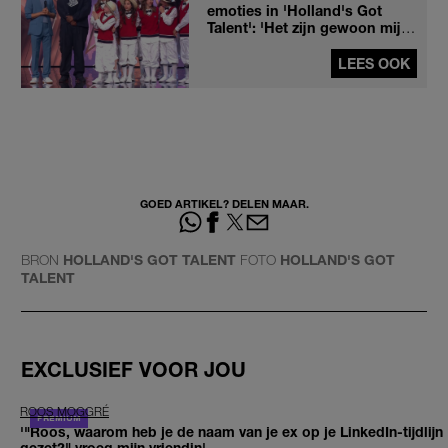
emoties in 'Holland's Got
Talent': 'Het zijn gewoon mijn
kinderen, man'
LEES OOK
GOED ARTIKEL? DELEN MAAR.
BRON
HOLLAND'S GOT TALENT
FOTO
HOLLAND'S GOT
TALENT
EXCLUSIEF VOOR JOU
ROOS MOGGRÉ
'"Roos, waarom heb je de naam van je ex op je LinkedIn-tijdlijn
gezet?" vroeg mijn vriendin'