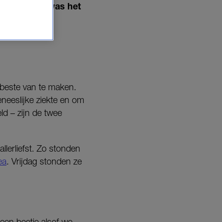
. Deze keer was het
 beste van te maken.
eeslijke ziekte en om
d – zijn de twee
lerliefst. Zo stonden
ea
. Vrijdag stonden ze
l een beetje alsof we