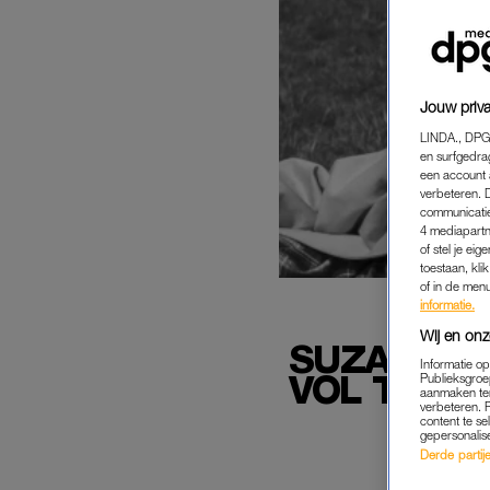
Jouw priva
LINDA., DPG
en surfgedra
een account 
verbeteren. 
communicatie
4 mediapartn
of stel je ei
toestaan, kli
of in de men
informatie.
Wij en onz
SUZAN EN
Informatie o
VOL TROTS
Publieksgroe
aanmaken ten
verbeteren. 
content te se
gepersonalis
Derde partijen