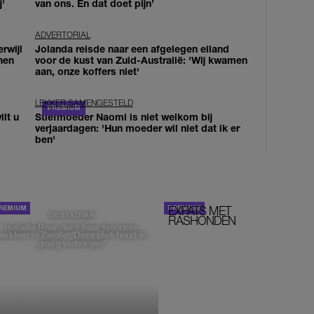
j'
van ons. En dat doet pijn’
ADVERTORIAL
erwijl
Jolanda reisde naar een afgelegen eiland
nen
voor de kust van Zuid-Australië: 'Wij kwamen
aan, onze koffers niet'
LEKKER SAMENGESTELD
lt u
Stiefmoeder Naomi is niet welkom bij
verjaardagen: 'Hun moeder wil niet dat ik er
ben'
EXPATS MET
STOM!
DE STAD VAN
RASHONDEN
Isabelle Boer deelt haar favoriete
plekken in Zwolle: 'Deze plek houd ik
graag verborgen'