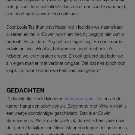
ook, je voelt toch hetzelfde? Dan zou er een soort kwaadheid,
een soort agressievere toon ontstaan.
Door Louis Tas (hun psychiater, red.) leerden we naar elkaar
luisteren en zei ik ‘Edwin hoort het niet, hij begrijpt niet wat ik
bedoel.’ Hij zei dan: ‘Zeg het dan tegen mij.’ En dan hoorde
Edwin het wel. Weet je, het was een soort driehoek. Zo
hebben we leren praten erover. En ook geleerd dat ieder op
z’n eigen manier met verdriet omgaat. Dat dat niet synchroon
loopt. Ja, daar hebben we heel veel aan gehad.”
GEDACHTEN
De laatste tijd denkt Monique
meer aan Nino
. “Bij ons in de
kamer hangt een soort vierluik. Beginnend met Nino, en dat is
een beetje doorzichtiger geschilderd. Dan is er Edwin,
Sammie en ik. Als ik op de bank zit, dan zit ik heel vaak naar
dat portret te kijken van Nino. Maar hoe langer het geleden is,
hoe meer ik hem mis eigenlijk. Voorheen was ik druk en bezig.