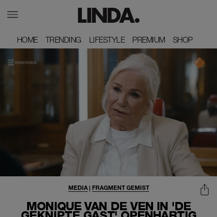
HOME
HOME
TRENDING
TRENDING
LIFESTYLE
LIFESTYLE
PREMIUM
PREMIUM
SHOP
SHOP
MEDIA
|
FRAGMENT GEMIST
MONIQUE VAN DE VEN IN 'DE
GEKNIPTE GAST' OPENHARTIG