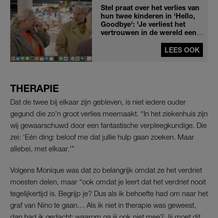
Stel praat over het verlies van
hun twee kinderen in 'Hello,
Goodbye': 'Je verliest het
vertrouwen in de wereld een
beetje'
LEES OOK
THERAPIE
Dat de twee bij elkaar zijn gebleven, is niet iedere ouder
gegund die zo’n groot verlies meemaakt. “In het ziekenhuis zijn
wij gewaarschuwd door een fantastische verpleegkundige. Die
zei: ‘Eén ding: beloof me dat jullie hulp gaan zoeken. Maar
allebei, met elkaar.'”
Volgens Monique was dat zo belangrijk omdat ze het verdriet
moesten delen, maar “ook omdat je leert dat het verdriet nooit
tegelijkertijd is. Begrijp je? Dus als ik behoefte had om naar het
graf van Nino te gaan… Als ik niet in therapie was geweest,
dan had ik gedacht: waarom ga jij ook niet mee? Jij moet dit