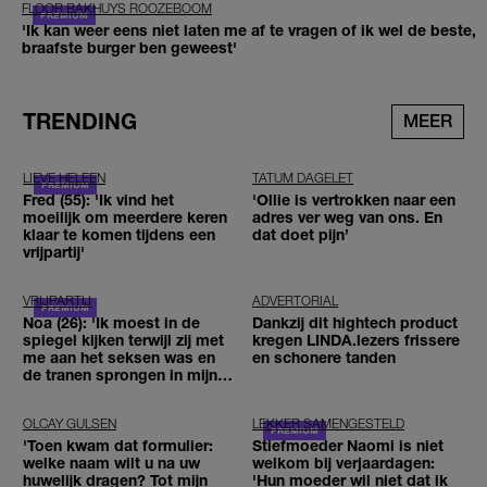
FLOOR BAKHUYS ROOZEBOOM
'Ik kan weer eens niet laten me af te vragen of ik wel de beste,
braafste burger ben geweest'
TRENDING
MEER
LIEVE HELEEN
TATUM DAGELET
Fred (55): 'Ik vind het
'Ollie is vertrokken naar een
moeilijk om meerdere keren
adres ver weg van ons. En
klaar te komen tijdens een
dat doet pijn’
vrijpartij'
VRIJPARTIJ
ADVERTORIAL
Noa (26): 'Ik moest in de
Dankzij dit hightech product
spiegel kijken terwijl zij met
kregen LINDA.lezers frissere
me aan het seksen was en
en schonere tanden
de tranen sprongen in mijn
ogen'
OLCAY GULSEN
LEKKER SAMENGESTELD
'Toen kwam dat formulier:
Stiefmoeder Naomi is niet
welke naam wilt u na uw
welkom bij verjaardagen:
huwelijk dragen? Tot mijn
'Hun moeder wil niet dat ik