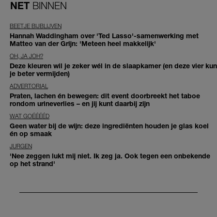
NET
BINNEN
BEETJE BIJBLIJVEN
Hannah Waddingham over 'Ted Lasso'-samenwerking met
Matteo van der Grijn: 'Meteen heel makkelijk'
OH, JA JOH?
Deze kleuren wil je zeker wél in de slaapkamer (en deze vier kun
je beter vermijden)
ADVERTORIAL
Praten, lachen én bewegen: dit event doorbreekt het taboe
rondom urineverlies – en jij kunt daarbij zijn
WAT GOÉÉÉÉD
Geen water bij de wijn: deze ingrediënten houden je glas koel
én op smaak
JURGEN
'Nee zeggen lukt mij niet. Ik zeg ja. Ook tegen een onbekende
op het strand'