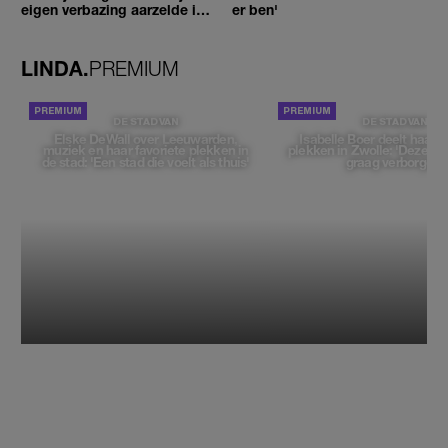
eigen verbazing aarzelde ik
er ben'
geen moment'
LINDA.
PREMIUM
DE STAD VAN
DE STAD VAN
Elske DeWall over Leeuwarden,
Isabelle Boer deelt haar f
muziek en haar favoriete plekken in
plekken in Zwolle: 'Deze pl
de stad: 'Een stad die voelt als thuis'
graag verborgen'