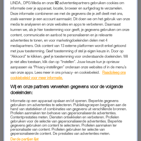
LINDA., DPG Media en onze
92
advertentiepartners gebruiken cookies om
Op een gegeven moment reden wij terug van het ziekenhuis
informatie over je apparaat, locatie, browser en surfgedrag te verzamelen.
Deze informatie combineren we met de gegevens die je zelf deelt met ons,
en hadden wij dus dertien, veertien dagen met hem in
zoals wanneer je een account aanmaakt. Dit doen we om het gebruik van onze
doodsangst geleefd. En toen ging hij dus ook écht dood. Toen
media te analyseren en onze websites en apps te verbeteren. Daarnaast
kunnen we, als je hier toestemming voor geeft, je gegevens gebruiken om onze
reden we terug in de auto, ik keek Edwin (de Vries, haar
content, communicatie en aanbod te personaliseren en je relevante
partner, red.) zo aan en toen dacht ik: bij jou blijf ik. Bij jou ga
advertenties te tonen, en voor marketingdoeleinden delen met 4
mediapartners. Ook content van 13 externe platformen wordt enkel getoond
ik nooit meer weg.”
met jouw toestemming. Geef toestemming of stel je eigen keuze in. Door op
"Akkoord" te klikken, geef je toestemming voor onderstaande doeleinden. Wil
je niet alles toestaan, klik dan op “Instellen”. Jouw keuze kun je opnieuw
aanpassen via “Privacy-instellingen” onderaan onze websites of in de menu’s
van onze apps. Lees meer in ons privacy- en cookiebeleid.
Raadpleeg ons
cookiebeleid voor meer informatie.
Wij en onze partners verwerken gegevens voor de volgende
doeleinden:
Informatie op een apparaat opslaan en/of openen. Beperkte gegevens
gebruiken om advertenties te selecteren. Publieksgroepen begrijpen aan de
hand van statistieken of combinaties van gegevens uit verschillende bronnen.
Profielen aanmaken ten behoeve van gepersonaliseerde advertenties.
Contentprestaties meten. Diensten ontwikkelen en verbeteren. Profielen
gebruiken voor de selectie van gepersonaliseerde advertenties. Beperkte
gegevens gebruiken om content te selecteren. Profielen aanmaken ter
personalisatie van content. Profielen gebruiken ter selectie van
gepersonaliseerde content. De prestaties van advertenties meten.
Derde partijen lijst