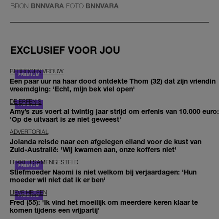
BRON
BNNVARA
FOTO
BNNVARA
EXCLUSIEF VOOR JOU
BEDROGEN VROUW
Een paar uur na haar dood ontdekte Thom (32) dat zijn vriendin
vreemdging: 'Echt, mijn bek viel open'
DE ERFENIS
Amy’s zus voert al twintig jaar strijd om erfenis van 10.000 euro:
'Op de uitvaart is ze niet geweest'
ADVERTORIAL
Jolanda reisde naar een afgelegen eiland voor de kust van
Zuid-Australië: 'Wij kwamen aan, onze koffers niet'
LEKKER SAMENGESTELD
Stiefmoeder Naomi is niet welkom bij verjaardagen: 'Hun
moeder wil niet dat ik er ben'
LIEVE HELEEN
Fred (55): 'Ik vind het moeilijk om meerdere keren klaar te
komen tijdens een vrijpartij'