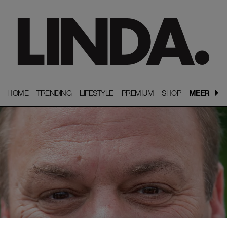
HOME
HOME
TRENDING
TRENDING
LIFESTYLE
LIFESTYLE
PREMIUM
PREMIUM
SHOP
SHOP
MEER