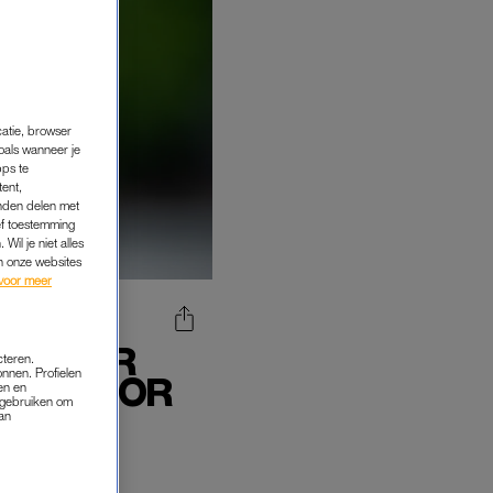
catie, browser
oals wanneer je
pps te
tent,
inden delen met
ef toestemming
Wil je niet alles
an onze websites
voor meer
D NAAR
cteren.
onnen. Profielen
TAP VOOR
en en
s gebruiken om
van