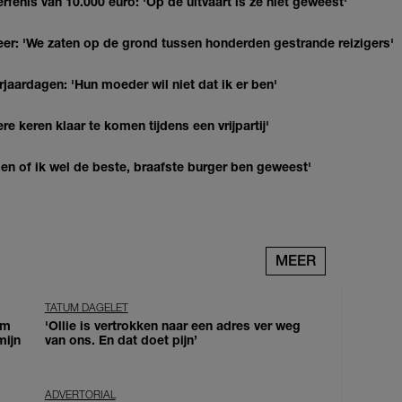
erfenis van 10.000 euro: 'Op de uitvaart is ze niet geweest'
r: 'We zaten op de grond tussen honderden gestrande reizigers'
jaardagen: 'Hun moeder wil niet dat ik er ben'
re keren klaar te komen tijdens een vrijpartij'
agen of ik wel de beste, braafste burger ben geweest'
MEER
TATUM DAGELET
om
'Ollie is vertrokken naar een adres ver weg
mijn
van ons. En dat doet pijn’
ADVERTORIAL