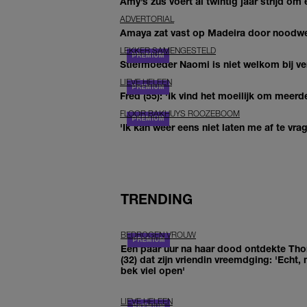
Amy’s zus voert al twintig jaar strijd om 
ADVERTORIAL
Amaya zat vast op Madeira door noodwee
LEKKER SAMENGESTELD
Stiefmoeder Naomi is niet welkom bij ver
LIEVE HELEEN
Fred (55): 'Ik vind het moeilijk om meerde
FLOOR BAKHUYS ROOZEBOOM
'Ik kan weer eens niet laten me af te vr
TRENDING
BEDROGEN VROUW
Een paar uur na haar dood ontdekte Th
(32) dat zijn vriendin vreemdging: 'Echt, 
bek viel open'
LIEVE HELEEN