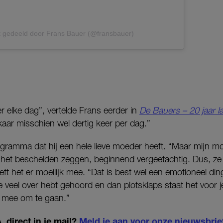
t gedeeld door Frans Bauer (@fransbauer)
 elke dag”, vertelde Frans eerder in
De Bauers – 20 jaar la
kaar misschien wel dertig keer per dag.”
rogramma dat hij een hele lieve moeder heeft. “Maar mijn mo
 het bescheiden zeggen, beginnend vergeetachtig. Dus, ze 
ft het er moeilijk mee. “Dat is best wel een emotioneel ding
je veel over hebt gehoord en dan plotsklaps staat het voor j
m mee om te gaan.”
 direct in je mail?
Meld je aan voor onze nieuwsbrie