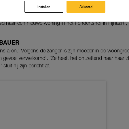
Bauer (51) is verhuisd naar een verzorgingshuis in F
Instellen
Akkoord
gram, met een foto van hemzelf en zijn moeder, Wies 
d naar een nieuwe woning in het Fendertshof in Fijnaart’, sc
 BAUER
ns allen.’ Volgens de zanger is zijn moeder in de woongroe
 gevoel verwelkomd’. ‘Ze heeft het ontzettend naar haar z
sluit hij zijn bericht af.