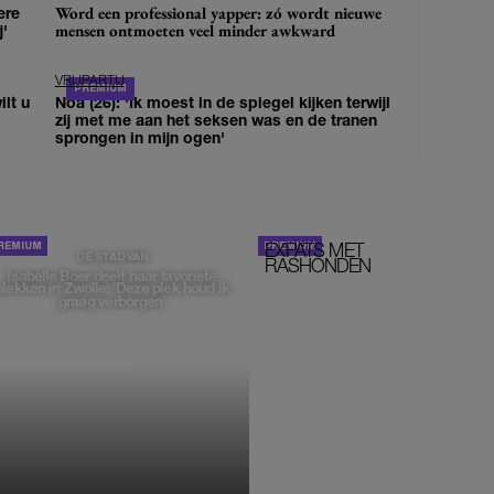
Word een professional yapper: zó wordt nieuwe
ere
mensen ontmoeten veel minder awkward
j'
VRIJPARTIJ
lt u
Noa (26): 'Ik moest in de spiegel kijken terwijl
zij met me aan het seksen was en de tranen
sprongen in mijn ogen'
EXPATS MET
STOM!
DE STAD VAN
RASHONDEN
Isabelle Boer deelt haar favoriete
plekken in Zwolle: 'Deze plek houd ik
graag verborgen'
MONIQUE KLEMANN