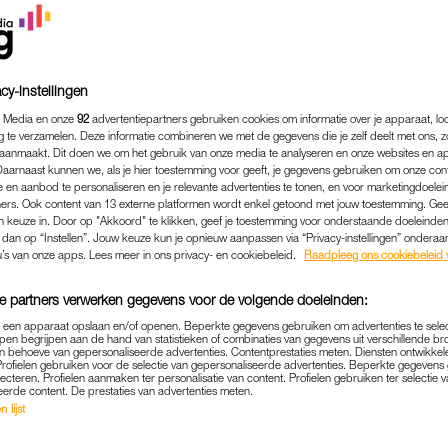
cy-instellingen
 Media en onze
92
advertentiepartners gebruiken cookies om informatie over je apparaat, lo
g te verzamelen. Deze informatie combineren we met de gegevens die je zelf deelt met ons, z
aanmaakt. Dit doen we om het gebruik van onze media te analyseren en onze websites en a
Daarnaast kunnen we, als je hier toestemming voor geeft, je gegevens gebruiken om onze con
 en aanbod te personaliseren en je relevante advertenties te tonen, en voor marketingdoele
ers. Ook content van 13 externe platformen wordt enkel getoond met jouw toestemming. Ge
gen keuze in. Door op "Akkoord" te klikken, geef je toestemming voor onderstaande doeleinden. 
k dan op “Instellen”. Jouw keuze kun je opnieuw aanpassen via “Privacy-instellingen” ondera
u’s van onze apps. Lees meer in ons privacy- en cookiebeleid.
Raadpleeg ons cookiebeleid 
MEDIA
|
BEKEND
e partners verwerken gegevens voor de volgende doeleinden:
R FRANS BAUER VERHUIS
p een apparaat opslaan en/of openen. Beperkte gegevens gebruiken om advertenties te sele
pen begrijpen aan de hand van statistieken of combinaties van gegevens uit verschillende br
INGSHUIS: 'EEN GROTE S
 behoeve van gepersonaliseerde advertenties. Contentprestaties meten. Diensten ontwikkel
Profielen gebruiken voor de selectie van gepersonaliseerde advertenties. Beperkte gegeven
ONS ALLEN'
lecteren. Profielen aanmaken ter personalisatie van content. Profielen gebruiken ter selectie 
eerde content. De prestaties van advertenties meten.
 lijst
08-06-2025
|
NIVINE DE JONG