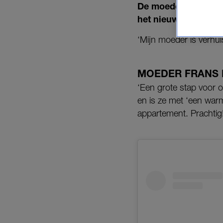
De moeder van Frans 
het nieuws op Insta
‘Mijn moeder is verhuis
MOEDER FRANS
‘Een grote stap voor o
en is ze met ‘een warm
appartement. Prachtig!’ 