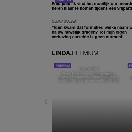
Fred (55): 'Ik vind het moeilijk om meerd
keren klaar te komen tijdens een vrijparti
OLCAY GULSEN
'Toen kwam dat formulier: welke naam wi
na uw huwelijk dragen? Tot mijn eigen
verbazing aarzelde ik geen moment'
LINDA.
PREMIUM
DE STAD VAN
Elske DeWall over Leeuwarden,
muziek en haar favoriete plekken in
de stad: 'Een stad die voelt als thuis'