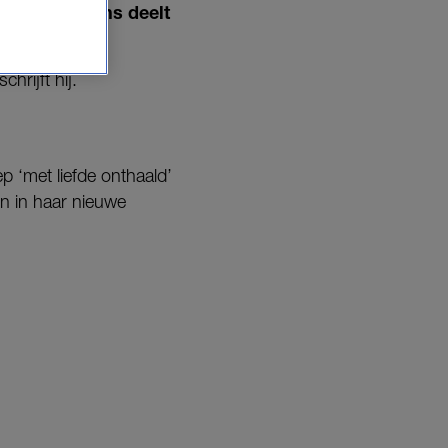
ijnaart. Frans deelt
(79).
hrijft hij.
p ‘met liefde onthaald’
in in haar nieuwe