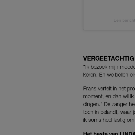
Een berich
VERGEETACHTIG
“Ik bezoek mijn moeder
keren. En we bellen el
Frans vertelt in het p
moment, en dan wil ik
dingen.” De zanger hee
toch in belandt, waar 
ik soms heel lastig o
Het beste van LINDA.