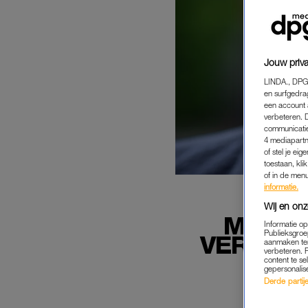
Jouw priva
LINDA., DPG
en surfgedra
een account 
verbeteren. 
communicatie
4 mediapartn
of stel je ei
toestaan, kli
of in de men
informatie.
Wij en onz
MOEDE
Informatie o
Publieksgroe
VERZORG
aanmaken ten
verbeteren. 
content te se
gepersonalis
Derde partijen