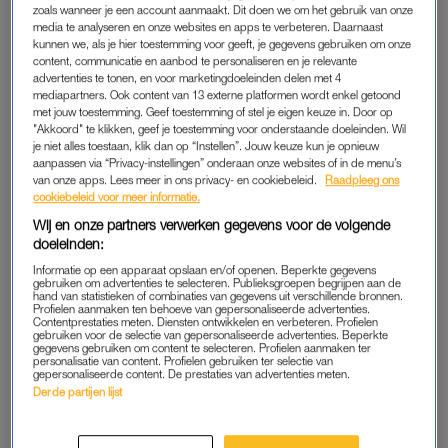
zoals wanneer je een account aanmaakt. Dit doen we om het gebruik van onze
overgehouden. Dat heb ik niet. Mijn beste vriendin die ik heb,
media te analyseren en onze websites en apps te verbeteren. Daarnaast
heb ik al vanaf mijn vijftiende maar die zat niet bij mij op
kunnen we, als je hier toestemming voor geeft, je gegevens gebruiken om onze
content, communicatie en aanbod te personaliseren en je relevante
school. Die was ook een paar jaar ouder. En eigenlijk pas
advertenties te tonen, en voor marketingdoeleinden delen met 4
nadat ze
het boek had gelezen van mijn moeder
wist ze wat er
mediapartners. Ook content van 13 externe platformen wordt enkel getoond
met jouw toestemming. Geef toestemming of stel je eigen keuze in. Door op
speelde. Ik had twee levens. Eentje thuis en eentje buitenhuis.”
"Akkoord" te klikken, geef je toestemming voor onderstaande doeleinden. Wil
je niet alles toestaan, klik dan op “Instellen”. Jouw keuze kun je opnieuw
aanpassen via “Privacy-instellingen” onderaan onze websites of in de menu’s
ASTRID HOLLEEDER
van onze apps. Lees meer in ons privacy- en cookiebeleid.
Raadpleeg ons
cookiebeleid voor meer informatie.
Miljuschka groeide op als dochter van Astrid Holleeder,
de zus
Wij en onze partners verwerken gegevens voor de volgende
van crimineel Willem Holleeder
. In 2015 legde Astrid een
doeleinden:
belastende verklaring tegen haar broer af. Willem is
Informatie op een apparaat opslaan en/of openen. Beperkte gegevens
veroordeeld tot een levenslange gevangenisstraf. Astrid is haar
gebruiken om advertenties te selecteren. Publieksgroepen begrijpen aan de
hand van statistieken of combinaties van gegevens uit verschillende bronnen.
leven niet zeker en leeft al geruime tijd ondergedoken.
Profielen aanmaken ten behoeve van gepersonaliseerde advertenties.
Contentprestaties meten. Diensten ontwikkelen en verbeteren. Profielen
gebruiken voor de selectie van gepersonaliseerde advertenties. Beperkte
“Ik spreek haar iedere dag”, vertelt Miljuschka. Ze bellen veel
gegevens gebruiken om content te selecteren. Profielen aanmaken ter
personalisatie van content. Profielen gebruiken ter selectie van
en spreken af en toe af op een geheime locatie. “Buiten op
gepersonaliseerde content. De prestaties van advertenties meten.
Derde partijen lijst
straat kan niks, dus spreken we meestal af in een auto ofzo.”
Op locaties waarvoor ze schuilnamen gebruiken zoals
’tompouce’ of ‘kaas’. “Ze hebben allemaal eetnamen”, lacht