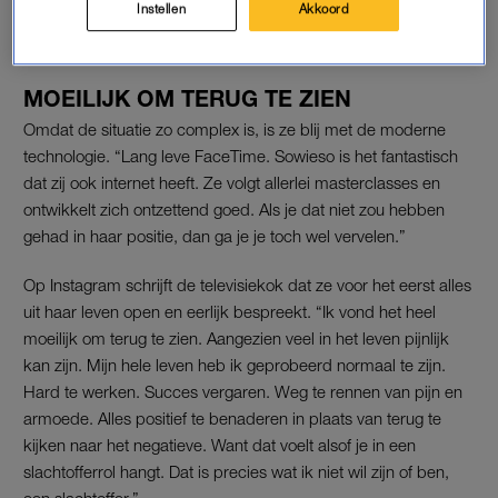
Instellen
Akkoord
ze.
MOEILIJK OM TERUG TE ZIEN
Omdat de situatie zo complex is, is ze blij met de moderne
technologie. “Lang leve FaceTime. Sowieso is het fantastisch
dat zij ook internet heeft. Ze volgt allerlei masterclasses en
ontwikkelt zich ontzettend goed. Als je dat niet zou hebben
gehad in haar positie, dan ga je je toch wel vervelen.”
Op Instagram schrijft de televisiekok dat ze voor het eerst alles
uit haar leven open en eerlijk bespreekt. “Ik vond het heel
moeilijk om terug te zien. Aangezien veel in het leven pijnlijk
kan zijn. Mijn hele leven heb ik geprobeerd normaal te zijn.
Hard te werken. Succes vergaren. Weg te rennen van pijn en
armoede. Alles positief te benaderen in plaats van terug te
kijken naar het negatieve. Want dat voelt alsof je in een
slachtofferrol hangt. Dat is precies wat ik niet wil zijn of ben,
een slachtoffer.”