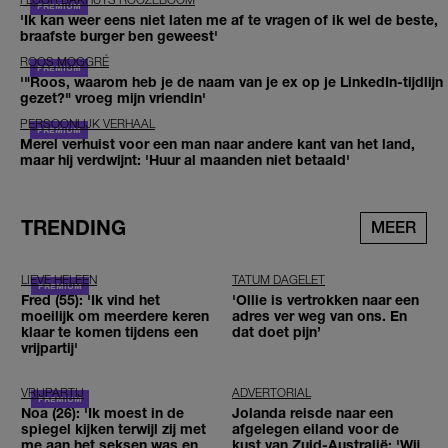
'Ik kan weer eens niet laten me af te vragen of ik wel de beste,
braafste burger ben geweest'
ROOS MOGGRÉ
'"Roos, waarom heb je de naam van je ex op je LinkedIn-tijdlijn
gezet?" vroeg mijn vriendin'
PERSOONLIJK VERHAAL
Merel verhuist voor een man naar andere kant van het land,
maar hij verdwijnt: 'Huur al maanden niet betaald'
TRENDING
MEER
LIEVE HELEEN
TATUM DAGELET
Fred (55): 'Ik vind het
'Ollie is vertrokken naar een
moeilijk om meerdere keren
adres ver weg van ons. En
klaar te komen tijdens een
dat doet pijn’
vrijpartij'
VRIJPARTIJ
ADVERTORIAL
Noa (26): 'Ik moest in de
Jolanda reisde naar een
spiegel kijken terwijl zij met
afgelegen eiland voor de
me aan het seksen was en
kust van Zuid-Australië: 'Wij