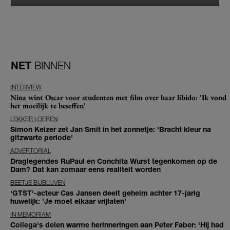
NET
BINNEN
INTERVIEW
Nina wint Oscar voor studenten met film over haar libido: 'Ik vond
het moeilijk te beseffen'
LEKKER LOEREN
Simon Keizer zet Jan Smit in het zonnetje: 'Bracht kleur na
gitzwarte periode'
ADVERTORIAL
Draglegendes RuPaul en Conchita Wurst tegenkomen op de
Dam? Dat kan zomaar eens realiteit worden
BEETJE BIJBLIJVEN
'GTST'-acteur Cas Jansen deelt geheim achter 17-jarig
huwelijk: 'Je moet elkaar vrijlaten'
IN MEMORIAM
Collega's delen warme herinneringen aan Peter Faber: 'Hij had