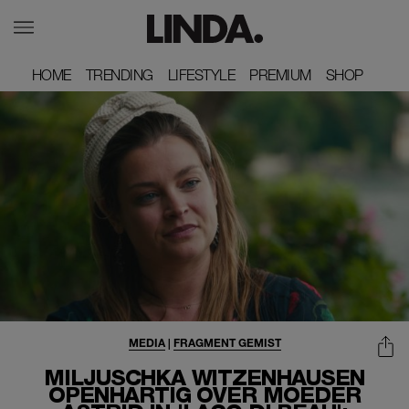
HOME
HOME
TRENDING
TRENDING
LIFESTYLE
LIFESTYLE
PREMIUM
PREMIUM
SHOP
SHOP
MEDIA
|
FRAGMENT GEMIST
MILJUSCHKA WITZENHAUSEN
OPENHARTIG OVER MOEDER