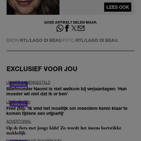
LEES OOK
GOED ARTIKEL? DELEN MAAR.
BRON
RTL/LAGO DI BEAU
FOTO
RTL/LAGO DI BEAU
EXCLUSIEF VOOR JOU
LEKKER SAMENGESTELD
Stiefmoeder Naomi is niet welkom bij verjaardagen: 'Hun
moeder wil niet dat ik er ben'
LIEVE HELEEN
Fred (55): 'Ik vind het moeilijk om meerdere keren klaar te
komen tijdens een vrijpartij'
ADVERTORIAL
Op de fiets met jonge kids? Zo wordt het ineens hartstikke
makkelijk
FLOOR BAKHUYS ROOZEBOOM