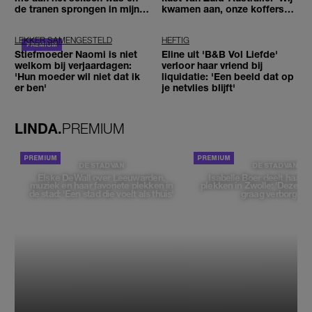
de tranen sprongen in mijn
kwamen aan, onze koffers
ogen'
niet'
LEKKER SAMENGESTELD
HEFTIG
Stiefmoeder Naomi is niet
Eline uit 'B&B Vol Liefde'
welkom bij verjaardagen:
verloor haar vriend bij
'Hun moeder wil niet dat ik
liquidatie: 'Een beeld dat op
er ben'
je netvlies blijft'
LINDA.
PREMIUM
DE STAD VAN
DE STAD VAN
Elske DeWall over Leeuwarden,
Isabelle Boer deelt haar f
muziek en haar favoriete plekken in
plekken in Zwolle: 'Deze pl
de stad: 'Een stad die voelt als thuis'
graag verborgen'