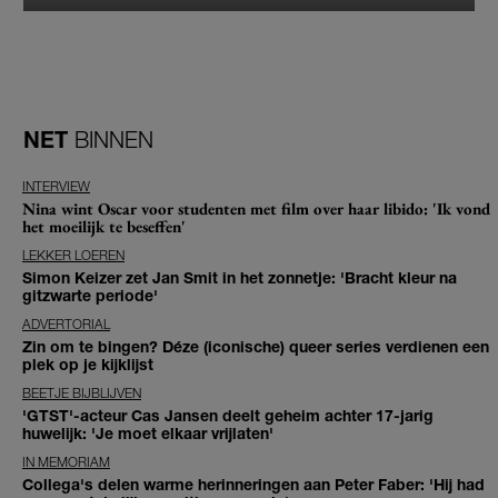
NET
BINNEN
INTERVIEW
Nina wint Oscar voor studenten met film over haar libido: 'Ik vond
het moeilijk te beseffen'
LEKKER LOEREN
Simon Keizer zet Jan Smit in het zonnetje: 'Bracht kleur na
gitzwarte periode'
ADVERTORIAL
Zin om te bingen? Déze (iconische) queer series verdienen een
plek op je kijklijst
BEETJE BIJBLIJVEN
'GTST'-acteur Cas Jansen deelt geheim achter 17-jarig
huwelijk: 'Je moet elkaar vrijlaten'
IN MEMORIAM
Collega's delen warme herinneringen aan Peter Faber: 'Hij had