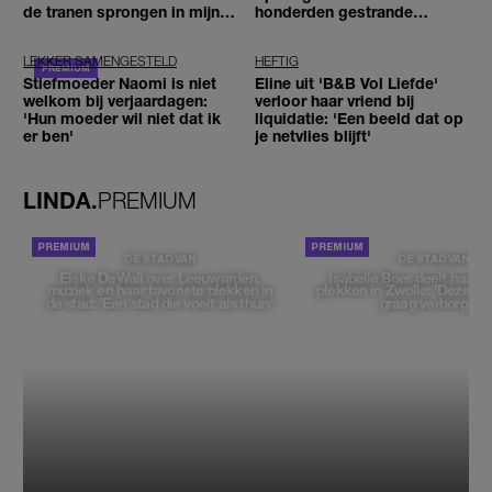
de tranen sprongen in mijn
honderden gestrande
ogen'
reizigers'
LEKKER SAMENGESTELD
HEFTIG
Stiefmoeder Naomi is niet
Eline uit 'B&B Vol Liefde'
welkom bij verjaardagen:
verloor haar vriend bij
'Hun moeder wil niet dat ik
liquidatie: 'Een beeld dat op
er ben'
je netvlies blijft'
LINDA.
PREMIUM
DE STAD VAN
DE STAD VAN
Elske DeWall over Leeuwarden,
Isabelle Boer deelt haar f
muziek en haar favoriete plekken in
plekken in Zwolle: 'Deze pl
de stad: 'Een stad die voelt als thuis'
graag verborgen'