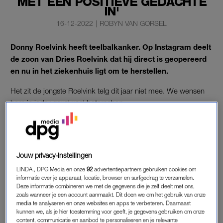
MET EEN POSITIEVE GEDACHTE
IN'
16-12-2022
|
ROBYN VAN GORSEL
Donny Roelvink heeft teelbalkanker. Op Instagram deelt
de zoon van Dries Roelvink dat hij direct is geopereerd
en nu in het ziekenhuis ligt om te herstellen.
Het zit de jongste Roelvink telg dit jaar niet mee. We wensen
hem in ieder geval veel beterschap.
DONNY ROELVINK
Donny Roelvink kreeg het slechte nieuws op donderdag te
Jouw privacy-instellingen
horen. “15 December, een dag die vol stond in het teken van
LINDA., DPG Media en onze
92
advertentiepartners gebruiken cookies om
positiviteit. De kerstboom optuigen, een leuke avond tegemoet
informatie over je apparaat, locatie, browser en surfgedrag te verzamelen.
met optredens van mijn vader en om de 5 minuten overspoeld
Deze informatie combineren we met de gegevens die je zelf deelt met ons,
zoals wanneer je een account aanmaakt. Dit doen we om het gebruik van onze
worden met honderden mooie berichten over aflevering 7 van
media te analyseren en onze websites en apps te verbeteren. Daarnaast
Special Forces. En dan hoor je opeens dat je teelbalkanker
kunnen we, als je hier toestemming voor geeft, je gegevens gebruiken om onze
hebt…”, begint de 24-jarige realityster zijn verhaal. Daarbij
content, communicatie en aanbod te personaliseren en je relevante