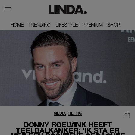
HOME
HOME
TRENDING
TRENDING
LIFESTYLE
LIFESTYLE
PREMIUM
PREMIUM
SHOP
SHOP
MEDIA
|
HEFTIG
DONNY ROELVINK HEEFT
TEELBALKANKER: 'IK STA ER