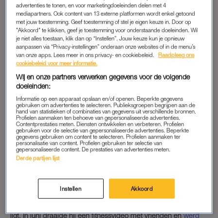
advertenties te tonen, en voor marketingdoeleinden delen met 4
deelt hij een aantal foto’s vanuit het ziekenhuis, onder meer
mediapartners. Ook content van 13 externe platformen wordt enkel getoond
met zijn broer Dave.
met jouw toestemming. Geef toestemming of stel je eigen keuze in. Door op
"Akkoord" te klikken, geef je toestemming voor onderstaande doeleinden. Wil
je niet alles toestaan, klik dan op “Instellen”. Jouw keuze kun je opnieuw
Binnen 24 uur werd er een plan van aanpak gemaakt. “Na het
aanpassen via “Privacy-instellingen” onderaan onze websites of in de menu’s
horen van een positieve CT-scan uitslag (waar gelukkig geen
van onze apps. Lees meer in ons privacy- en cookiebeleid.
Raadpleeg ons
cookiebeleid voor meer informatie.
verdere uitzaaiingen waren te zien) ben ik gelijk onder het mes
Wij en onze partners verwerken gegevens voor de volgende
gegaan”, aldus Roelvink, die ook schrijft dat de operatie goed
doeleinden:
is verlopen. Voor nu moet hij afwachten of er nog een
Informatie op een apparaat opslaan en/of openen. Beperkte gegevens
nabehandeling komt, “maar ook hier sta ik met een positieve
gebruiken om advertenties te selecteren. Publieksgroepen begrijpen aan de
hand van statistieken of combinaties van gegevens uit verschillende bronnen.
gedachte in”.
Profielen aanmaken ten behoeve van gepersonaliseerde advertenties.
Contentprestaties meten. Diensten ontwikkelen en verbeteren. Profielen
gebruiken voor de selectie van gepersonaliseerde advertenties. Beperkte
gegevens gebruiken om content te selecteren. Profielen aanmaken ter
ONGELUK
personalisatie van content. Profielen gebruiken ter selectie van
gepersonaliseerde content. De prestaties van advertenties meten.
Voor nu doet Roelvink geen verdere mededelingen. “Maar
Derde partijen lijst
zoals ik al eens in een eerder bericht heb laten weten:
It’s
about how hard you can get hit, and keep moving forward
.”
Instellen
Akkoord
Het is niet de eerste keer dit jaar dat Roelvink in het ziekenhuis
ligt. In juni draaide hij een fitnessvideo met vrienden en
werd