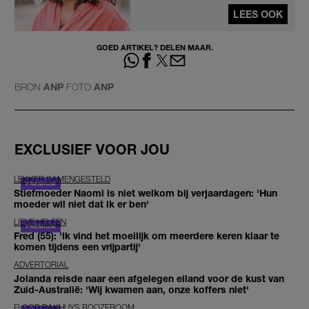
LEES OOK
GOED ARTIKEL? DELEN MAAR.
BRON
ANP
FOTO
ANP
EXCLUSIEF VOOR JOU
LEKKER SAMENGESTELD
Stiefmoeder Naomi is niet welkom bij verjaardagen: 'Hun
moeder wil niet dat ik er ben'
LIEVE HELEEN
Fred (55): 'Ik vind het moeilijk om meerdere keren klaar te
komen tijdens een vrijpartij'
ADVERTORIAL
Jolanda reisde naar een afgelegen eiland voor de kust van
Zuid-Australië: 'Wij kwamen aan, onze koffers niet'
FLOOR BAKHUYS ROOZEBOOM