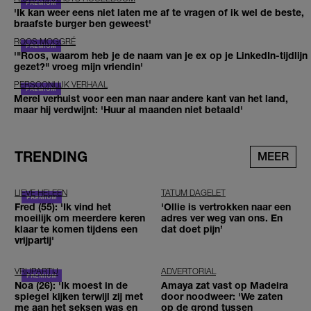
'Ik kan weer eens niet laten me af te vragen of ik wel de beste,
braafste burger ben geweest'
ROOS MOGGRÉ
'"Roos, waarom heb je de naam van je ex op je LinkedIn-tijdlijn
gezet?" vroeg mijn vriendin'
PERSOONLIJK VERHAAL
Merel verhuist voor een man naar andere kant van het land,
maar hij verdwijnt: 'Huur al maanden niet betaald'
TRENDING
MEER
LIEVE HELEEN
TATUM DAGELET
Fred (55): 'Ik vind het
'Ollie is vertrokken naar een
moeilijk om meerdere keren
adres ver weg van ons. En
klaar te komen tijdens een
dat doet pijn’
vrijpartij'
VRIJPARTIJ
ADVERTORIAL
Noa (26): 'Ik moest in de
Amaya zat vast op Madeira
spiegel kijken terwijl zij met
door noodweer: 'We zaten
me aan het seksen was en
op de grond tussen