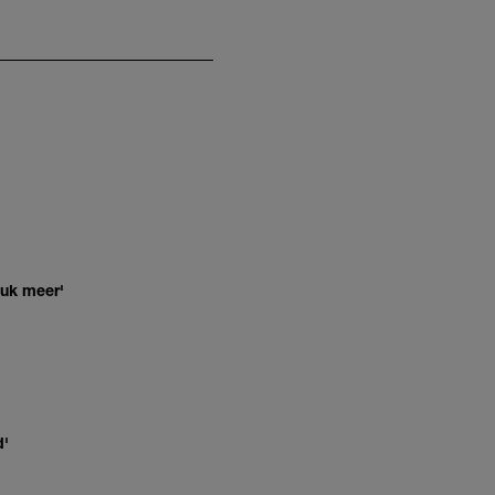
euk meer'
d'