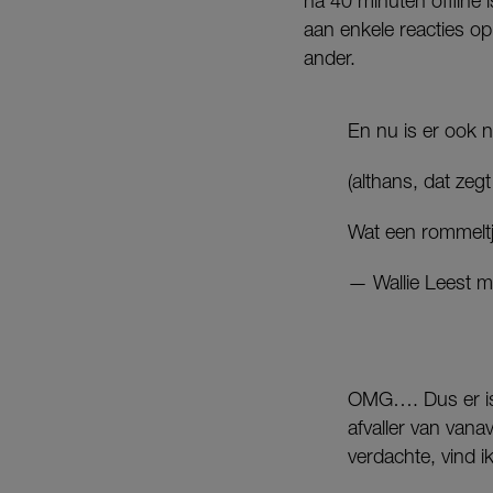
na 40 minuten offline 
aan enkele reacties op 
ander.
En nu is er ook n
(althans, dat zeg
Wat een rommeltje
— Wallie Leest m
OMG…. Dus er is 
afvaller van van
verdachte, vind i