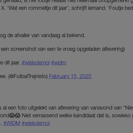
is gehaald, is het foutje helaas niet helemaal onopgemerkt g
X. ‘Wat een rommeltje dit jaar’, schrijft iemand. ‘Foutje bed
og de afvaller van vandaag al bekend.
t een screenshot van een te vroeg opgeladen aflevering)
 dit jaar.
#wieisdemol
#widm
ee. (@FutbalTrejnisto)
February 15, 2025
al een foto uitgelekt van aflevering van vanavond van “Ni
avond😱😱 Niet verrassend welke kandidaat dat is, sowieso
k.
#WIDM
#wieisdemol