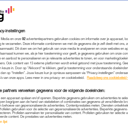
cy-instellingen
 Media en onze
92
advertentiepartners gebruiken cookies om informatie over je apparaat, lo
g te verzamelen. Deze informatie combineren we met de gegevens die je zelf deelt met ons, z
aanmaakt. Dit doen we om het gebruik van onze media te analyseren en onze websites en a
Daarnaast kunnen we, als je hier toestemming voor geeft, je gegevens gebruiken om onze con
 en aanbod te personaliseren en je relevante advertenties te tonen, en voor marketingdoele
ers. Ook content van 13 externe platformen wordt enkel getoond met jouw toestemming. Ge
gen keuze in. Door op "Akkoord" te klikken, geef je toestemming voor onderstaande doeleinden. 
k dan op “Instellen”. Jouw keuze kun je opnieuw aanpassen via “Privacy-instellingen” ondera
u’s van onze apps. Lees meer in ons privacy- en cookiebeleid.
Raadpleeg ons cookiebeleid 
MEDIA
|
FOUTJE BEDANKT
 'WIE IS DE MOL?' GELEK
e partners verwerken gegevens voor de volgende doeleinden:
VERING: 'WAT EEN ROMME
p een apparaat opslaan en/of openen. Beperkte gegevens gebruiken om advertenties te sele
pen begrijpen aan de hand van statistieken of combinaties van gegevens uit verschillende br
 behoeve van gepersonaliseerde advertenties. Contentprestaties meten. Diensten ontwikkel
Profielen gebruiken voor de selectie van gepersonaliseerde advertenties. Beperkte gegeven
16-02-2025
|
NIVINE DE JONG
lecteren. Profielen aanmaken ter personalisatie van content. Profielen gebruiken ter selectie 
eerde content. De prestaties van advertenties meten.
 lijst
rs van de
Wie is de Mol?
-app konden nog voor de af