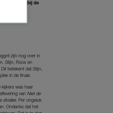
t langsgaat bij de
gré zijn nog over in
n. Stijn, Roos en
it betekent dat Stijn,
lek in de finale.
 kijkers was haar
aflevering van
Niet de
e afvaller. Per ongeluk
aan. Ondanks dat het