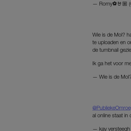
— Romy⚽️🤘🏼 
Wie is de Mol? h
te uploaden en o
de tumbnail gezi
Ik ga het voor me
— Wie is de Mol
@PubliekeOmroe
al online staat i
— kay versteegh