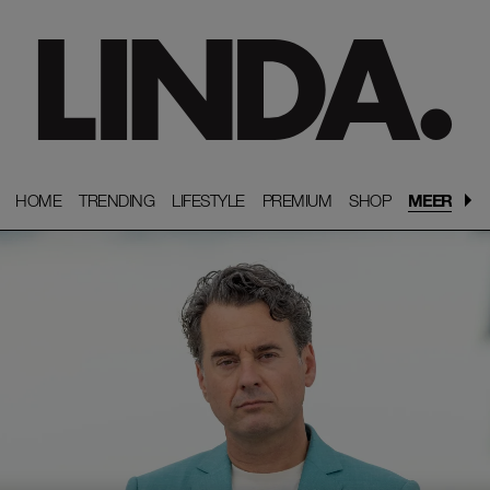
HOME
HOME
TRENDING
TRENDING
LIFESTYLE
LIFESTYLE
PREMIUM
PREMIUM
SHOP
SHOP
MEER