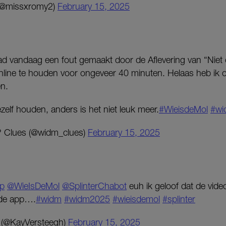
(@missxromy2)
February 15, 2025
ad vandaag een fout gemaakt door de Aflevering van “Niet
nline te houden voor ongeveer 40 minuten. Helaas heb ik oo
en.
zelf houden, anders is het niet leuk meer.
#WieisdeMol
#wi
? Clues (@widm_clues)
February 15, 2025
p
@WieIsDeMol
@SplinterChabot
euh ik geloof dat de video
n de app….
#widm
#widm2025
#wieisdemol
#splinter
 (@KayVersteegh)
February 15, 2025