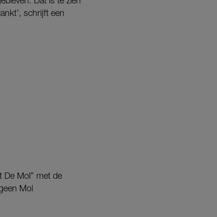
ebleven. Dat is te zien
ankt’, schrijft een
et De Mol” met de
 geen Mol