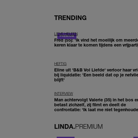
TRENDING
LIEVE HELEEN
Fred (55): 'Ik vind het moeilijk om meerd
keren klaar te komen tijdens een vrijparti
HEFTIG
Eline uit 'B&B Vol Liefde' verloor haar vr
bij liquidatie: 'Een beeld dat op je netvli
blijft'
INTERVIEW
Man achtervolgt Valerie (35) in het bos e
betast zichzelf, zij filmt en deelt de
confrontatie: 'Ik laat me niet tegenhoude
LINDA.
PREMIUM