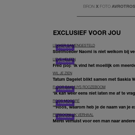
BRON
X
FOTO
AVROTROS
EXCLUSIEF VOOR JOU
LEKKER SAMENGESTELD
Stiefmoeder Naomi is niet welkom bij ver
LIEVE HELEEN
Fred (55): 'Ik vind het moeilijk om meerde
WIL JE ZIEN
Tatum Dagelet blikt samen met Saskia W
FLOOR BAKHUYS ROOZEBOOM
'Ik kan weer eens niet laten me af te vr
ROOS MOGGRÉ
'"Roos, waarom heb je de naam van je ex 
PERSOONLIJK VERHAAL
Merel verhuist voor een man naar andere 