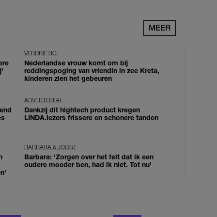
MEER
VERDRIETIG
ere
Nederlandse vrouw komt om bij
j'
reddingspoging van vriendin in zee Kreta,
kinderen zien het gebeuren
ADVERTORIAL
iend
Dankzij dit hightech product kregen
es
LINDA.lezers frissere en schonere tanden
BARBARA & JOOST
n
Barbara: 'Zorgen over het feit dat ik een
oudere moeder ben, had ik niet. Tot nu'
n'