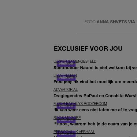
FOTO
ANNA SHVETS VIA
EXCLUSIEF VOOR JOU
LEKKER SAMENGESTELD
Stiefmoeder Naomi is niet welkom bij ver
LIEVE HELEEN
Fred (55): 'Ik vind het moeilijk om meerde
ADVERTORIAL
Draglegendes RuPaul en Conchita Wurst
FLOOR BAKHUYS ROOZEBOOM
'Ik kan weer eens niet laten me af te vr
ROOS MOGGRÉ
'"Roos, waarom heb je de naam van je ex 
PERSOONLIJK VERHAAL