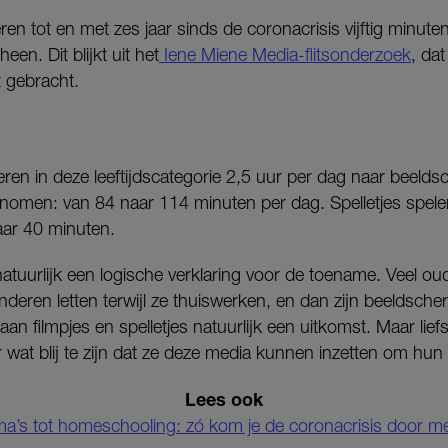
ren tot en met zes jaar sinds de coronacrisis vijftig minute
en. Dit blijkt uit het
Iene Miene Media-flitsonderzoek
, da
t gebracht.
ren in deze leeftijdscategorie 2,5 uur per dag naar beeld
egenomen: van 84 naar 114 minuten per dag. Spelletjes spel
aar 40 minuten.
s natuurlijk een logische verklaring voor de toename. Veel o
nderen letten terwijl ze thuiswerken, en dan zijn beeldsch
n filmpjes en spelletjes natuurlijk een uitkomst. Maar liefs
wat blij te zijn dat ze deze media kunnen inzetten om hun
Lees ook
a’s tot homeschooling: zó kom je de coronacrisis door me