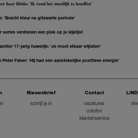
r haar libido: 'Ik vond het moeilijk te beseffen'
: 'Bracht kleur na gitzwarte periode'
series verdienen een plek op je kijklijst
hter 17-jarig huwelijk: 'Je moet elkaar vrijlaten'
Peter Faber: 'Hij had een aanstekelijke positieve energie'
n
Nieuwsbrief
Contact
LIND
en
schrijf je in
vacatures
st
colofon
klantenservice