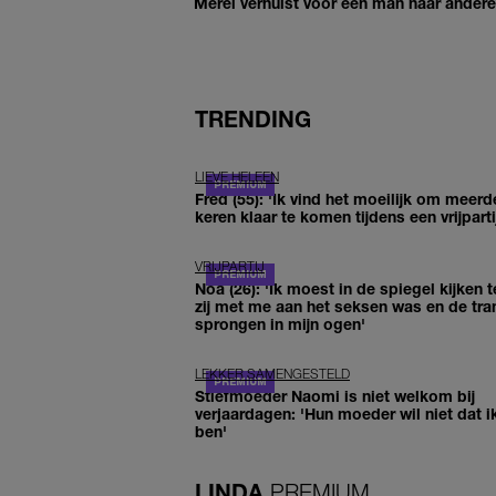
Merel verhuist voor een man naar andere 
TRENDING
LIEVE HELEEN
Fred (55): 'Ik vind het moeilijk om meerd
keren klaar te komen tijdens een vrijparti
VRIJPARTIJ
Noa (26): 'Ik moest in de spiegel kijken t
zij met me aan het seksen was en de tra
sprongen in mijn ogen'
LEKKER SAMENGESTELD
Stiefmoeder Naomi is niet welkom bij
verjaardagen: 'Hun moeder wil niet dat i
ben'
LINDA.
PREMIUM