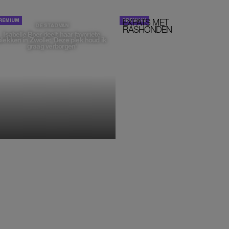
EXPATS MET
STOM!
DE STAD VAN
RASHONDEN
Isabelle Boer deelt haar favoriete
plekken in Zwolle: 'Deze plek houd ik
graag verborgen'
MONIQUE KLEMANN