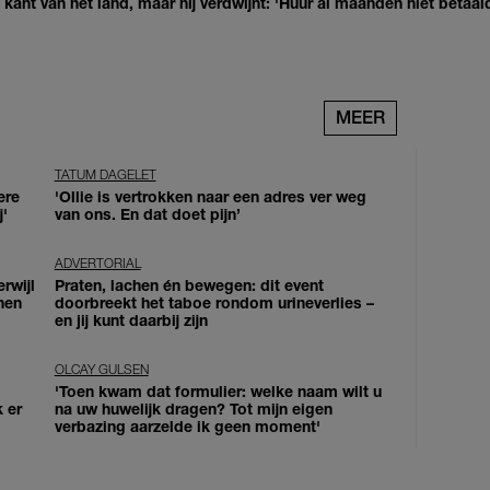
kant van het land, maar hij verdwijnt: 'Huur al maanden niet betaal
MEER
TATUM DAGELET
ere
'Ollie is vertrokken naar een adres ver weg
j'
van ons. En dat doet pijn’
ADVERTORIAL
erwijl
Praten, lachen én bewegen: dit event
nen
doorbreekt het taboe rondom urineverlies –
en jij kunt daarbij zijn
OLCAY GULSEN
'Toen kwam dat formulier: welke naam wilt u
k er
na uw huwelijk dragen? Tot mijn eigen
verbazing aarzelde ik geen moment'