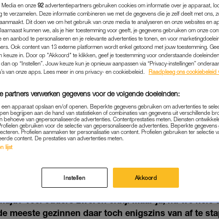
 Media en onze
92
advertentiepartners gebruiken cookies om informatie over je apparaat, lo
g te verzamelen. Deze informatie combineren we met de gegevens die je zelf deelt met ons, z
aanmaakt. Dit doen we om het gebruik van onze media te analyseren en onze websites en a
Daarnaast kunnen we, als je hier toestemming voor geeft, je gegevens gebruiken om onze con
 en aanbod te personaliseren en je relevante advertenties te tonen, en voor marketingdoele
ers. Ook content van 13 externe platformen wordt enkel getoond met jouw toestemming. Ge
gen keuze in. Door op "Akkoord" te klikken, geef je toestemming voor onderstaande doeleinden. 
k dan op “Instellen”. Jouw keuze kun je opnieuw aanpassen via “Privacy-instellingen” ondera
u’s van onze apps. Lees meer in ons privacy- en cookiebeleid.
Raadpleeg ons cookiebeleid 
e partners verwerken gegevens voor de volgende doeleinden:
p een apparaat opslaan en/of openen. Beperkte gegevens gebruiken om advertenties te sele
pen begrijpen aan de hand van statistieken of combinaties van gegevens uit verschillende br
 behoeve van gepersonaliseerde advertenties. Contentprestaties meten. Diensten ontwikkel
Profielen gebruiken voor de selectie van gepersonaliseerde advertenties. Beperkte gegeven
NIEUWS
|
LINDA.
lecteren. Profielen aanmaken ter personalisatie van content. Profielen gebruiken ter selectie 
eerde content. De prestaties van advertenties meten.
EN THUIS EN DAT BETEKE
 lijst
RMTIJD VOOR JONGE KIN
01-04-2020
|
MARLIE VAN ZOGGEL
Instellen
Akkoord
tijd? Veel ouders zweren erbij. Maar ja, nu we hele 
de meeste gezinnen daar toch enigszins van af te st