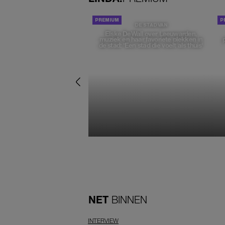
DE STAD VAN
Elske DeWall over Leeuwarden,
muziek en haar favoriete plekken in
de stad: 'Een stad die voelt als thuis'
NET
BINNEN
INTERVIEW