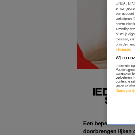
LINDA., DPG
en surfgedra
een account 
verbeteren. 
communicatie
4 mediapartn
of stel je ei
toestaan, kli
of in de men
informatie.
Wij en onz
Informatie o
Publieksgroe
aanmaken ten
verbeteren. 
content te se
gepersonalis
IEDERE
Derde partijen
SCHE
Een beperkte scherm
doorbrengen lijken 