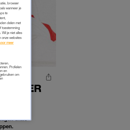
catie, browser
oals wanneer je
pps te
tent,
inden delen met
ef toestemming
Wil je niet alles
an onze websites
voor meer
cteren.
onnen. Profielen
en en
s gebruiken om
van
NT MEER
DEREN
dagen thuis
appen.