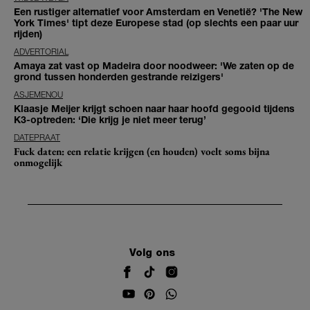
Een rustiger alternatief voor Amsterdam en Venetië? 'The New
York Times' tipt deze Europese stad (op slechts een paar uur
rijden)
ADVERTORIAL
Amaya zat vast op Madeira door noodweer: 'We zaten op de
grond tussen honderden gestrande reizigers'
ASJEMENOU
Klaasje Meijer krijgt schoen naar haar hoofd gegooid tijdens
K3-optreden: ‘Die krijg je niet meer terug’
DATEPRAAT
Fuck daten: een relatie krijgen (en houden) voelt soms bijna
onmogelijk
Volg ons