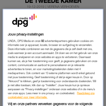
DE TWEEDE KAMER
19-12-2019
|
VERENA VERHOEVEN
Prinses Amalia (16) bracht donderdag een bezoekje aan
de Tweede Kamer. Ze werd samen met twee vrienden
op de publieke tribune gespot.
Jouw privacy-instellingen
NOS
meldt dat de prinses de Tweede Kamer niet in het kader
LINDA., DPG Media en onze
92
advertentiepartners gebruiken cookies om
van haar opleiding bezocht.
informatie over je apparaat, locatie, browser en surfgedrag te verzamelen.
Deze informatie combineren we met de gegevens die je zelf deelt met ons,
zoals wanneer je een account aanmaakt. Dit doen we om het gebruik van onze
Lees ook
media te analyseren en onze websites en apps te verbeteren. Daarnaast
Sweet sixteen: 16 x de jarige prinses Amalia door de jaren
kunnen we, als je hier toestemming voor geeft, je gegevens gebruiken om onze
content, communicatie en aanbod te personaliseren en je relevante
heen
advertenties te tonen, en voor marketingdoeleinden delen met 4
mediapartners. Ook content van 13 externe platformen wordt enkel getoond
met jouw toestemming. Geef toestemming of stel je eigen keuze in. Door op
AMALIA IN TWEEDE KAMER
"Akkoord" te klikken, geef je toestemming voor onderstaande doeleinden. Wil
je niet alles toestaan, klik dan op “Instellen”. Jouw keuze kun je opnieuw
De Rijksvoorlichtingsdienst laat de nieuwssite weten dat
aanpassen via “Privacy-instellingen” onderaan onze websites of in de menu’s
van onze apps. Lees meer in ons privacy- en cookiebeleid.
Raadpleeg ons
Amalia ‘uit interesse’ naar de Kamer was gekomen. De
cookiebeleid voor meer informatie.
prinses zou dit wel vaker doen. Toch levert het deze keer veel
Wij en onze partners verwerken gegevens voor de volgende
reacties op. ‘Zelden heb ik Amalia zo menselijk gezien’, schrijft