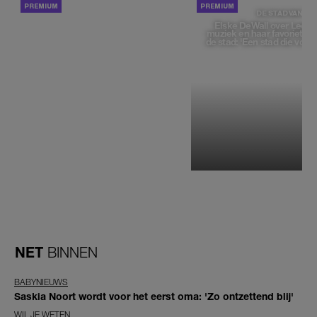
ACHTERGROND
DE STAD VAN
Elske DeWall over Leeu
muziek en haar favoriete p
de stad: 'Een stad die voelt 
NET
BINNEN
BABYNIEUWS
Saskia Noort wordt voor het eerst oma: 'Zo ontzettend blij'
WIL JE WETEN