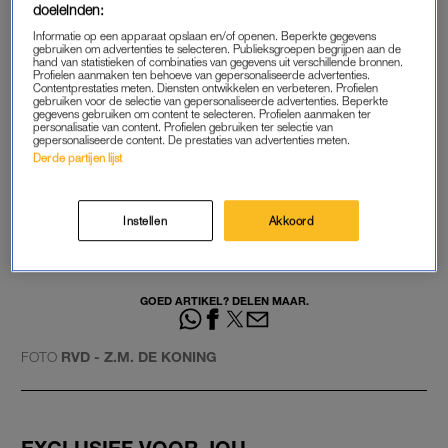
doeleinden:
een twitteraar. Anderen vinden dat de prinses niet
Informatie op een apparaat opslaan en/of openen. Beperkte gegevens
gefotografeerd zou moeten worden: ‘Laat dat kind gewoon
gebruiken om advertenties te selecteren. Publieksgroepen begrijpen aan de
hand van statistieken of combinaties van gegevens uit verschillende bronnen.
lekker met klasgenootjes een maatschappijleeropdracht
Profielen aanmaken ten behoeve van gepersonaliseerde advertenties.
Contentprestaties meten. Diensten ontwikkelen en verbeteren. Profielen
maken zonder dat jullie in haar nek zitten te hijgen joh.’
gebruiken voor de selectie van gepersonaliseerde advertenties. Beperkte
gegevens gebruiken om content te selecteren. Profielen aanmaken ter
personalisatie van content. Profielen gebruiken ter selectie van
gepersonaliseerde content. De prestaties van advertenties meten.
Prinses Amalia op de publieke tribune van de
Derde partijen lijst
Tweede Kamer
https://t.co/jORrRIOaPs
Instellen
Akkoord
— NOS (@NOS)
December 19, 2019
GOED ARTIKEL? DELEN MAAR.
FOTO
RVD - Z.M. DE KONING