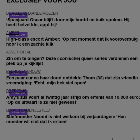
EXCLUSIEF VOOR JOU
DE ALLEENSTAANDE MOEDER
'Spanjaard Oscar blijft door mijn hoofd en buik spoken. Hij
heeft hetzelfde, appt hij'
AMBER
High-class escort Amber: ‘Op het moment dat ik vooroverbuig
hoor ik een zachte klik’
ADVERTORIAL
Zin om te bingen? Déze (iconische) queer series verdienen een
plek op je kijklijst
BEDROGEN VROUW
Een paar uur na haar dood ontdekte Thom (32) dat zijn vriendin
vreemdging: 'Echt, mijn bek viel open'
DE ERFENIS
Amy’s zus voert al twintig jaar strijd om erfenis van 10.000 euro:
'Op de uitvaart is ze niet geweest'
LEKKER SAMENGESTELD
Stiefmoeder Naomi is niet welkom bij verjaardagen: 'Hun
moeder wil niet dat ik er ben'