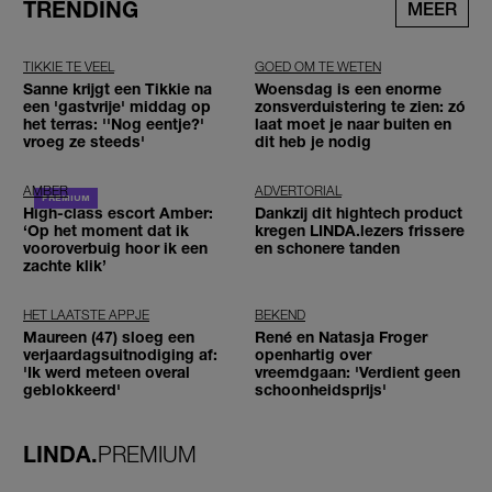
TRENDING
MEER
TIKKIE TE VEEL
GOED OM TE WETEN
Sanne krijgt een Tikkie na
Woensdag is een enorme
een 'gastvrije' middag op
zonsverduistering te zien: zó
het terras: ''Nog eentje?'
laat moet je naar buiten en
vroeg ze steeds'
dit heb je nodig
AMBER
ADVERTORIAL
High-class escort Amber:
Dankzij dit hightech product
‘Op het moment dat ik
kregen LINDA.lezers frissere
vooroverbuig hoor ik een
en schonere tanden
zachte klik’
HET LAATSTE APPJE
BEKEND
Maureen (47) sloeg een
René en Natasja Froger
verjaardagsuitnodiging af:
openhartig over
'Ik werd meteen overal
vreemdgaan: 'Verdient geen
geblokkeerd'
schoonheidsprijs'
LINDA.
PREMIUM