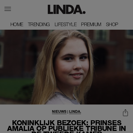
HOME
HOME
TRENDING
TRENDING
LIFESTYLE
LIFESTYLE
PREMIUM
PREMIUM
SHOP
SHOP
NIEUWS
|
LINDA.
KONINKLIJK BEZOEK: PRINSES
AMALIA OP PUBLIEKE TRIBUNE IN