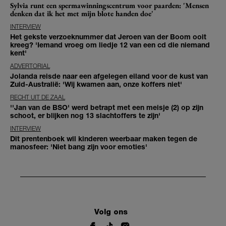
Sylvia runt een spermawinningscentrum voor paarden: 'Mensen
denken dat ik het met mijn blote handen doe'
INTERVIEW
Het gekste verzoeknummer dat Jeroen van der Boom ooit
kreeg? 'Iemand vroeg om liedje 12 van een cd die niemand
kent'
ADVERTORIAL
Jolanda reisde naar een afgelegen eiland voor de kust van
Zuid-Australië: 'Wij kwamen aan, onze koffers niet'
RECHT UIT DE ZAAL
''Jan van de BSO' werd betrapt met een meisje (2) op zijn
schoot, er blijken nog 13 slachtoffers te zijn'
INTERVIEW
Dit prentenboek wil kinderen weerbaar maken tegen de
manosfeer: 'Niet bang zijn voor emoties'
Volg ons