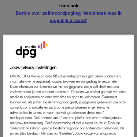
Lees ook
Barbie over zelfmoordpoging: ‘Vanbinnen was ik
eigenlijk al dood’
WACHTLIJST VOOR BEHANDELING VAN
PTSS
Jouw privacy-instellingen
Ximena leed aan posttraumatische stressstoornis als het
gevolg van seksueel misbruik in haar jeugd. Ze stond op de
LINDA., DPG Media en onze
92
advertentiepartners gebruiken cookies om
informatie over je apparaat, locatie, browser en surfgedrag te verzamelen.
wachtlijst voor een behandeling, maar moest hier nog een jaar
Deze informatie combineren we met de gegevens die je zelf deelt met ons,
op wachten.
zoals wanneer je een account aanmaakt. Dit doen we om het gebruik van onze
media te analyseren en onze websites en apps te verbeteren. Daarnaast
kunnen we, als je hier toestemming voor geeft, je gegevens gebruiken om onze
content, communicatie en aanbod te personaliseren en je relevante
‘ZELFMOORD HAD VOORKOMEN
advertenties te tonen, en voor marketingdoeleinden delen met 4
KUNNEN WORDEN’
mediapartners. Ook content van 13 externe platformen wordt enkel getoond
met jouw toestemming. Geef toestemming of stel je eigen keuze in. Door op
Haar ouders zagen de zelfmoord van hun dochter niet
"Akkoord" te klikken, geef je toestemming voor onderstaande doeleinden. Wil
je niet alles toestaan, klik dan op “Instellen”. Jouw keuze kun je opnieuw
aankomen, en zijn ervan overtuigd dat het voorkomen had