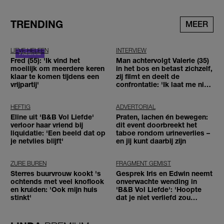
TRENDING
MEER
LIEVE HELEEN
INTERVIEW
Fred (55): 'Ik vind het
Man achtervolgt Valerie (35)
moeilijk om meerdere keren
in het bos en betast zichzelf,
klaar te komen tijdens een
zij filmt en deelt de
vrijpartij'
confrontatie: 'Ik laat me niet
tegenhouden'
HEFTIG
ADVERTORIAL
Eline uit 'B&B Vol Liefde'
Praten, lachen én bewegen:
verloor haar vriend bij
dit event doorbreekt het
liquidatie: 'Een beeld dat op
taboe rondom urineverlies –
je netvlies blijft'
en jij kunt daarbij zijn
ZURE BUREN
FRAGMENT GEMIST
Sterres buurvrouw kookt 's
Gesprek Iris en Edwin neemt
ochtends met veel knoflook
onverwachte wending in
en kruiden: 'Ook mijn huis
'B&B Vol Liefde': 'Hoopte
stinkt'
dat je niet verliefd zou
worden'