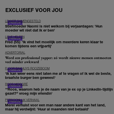
EXCLUSIEF VOOR JOU
LEKKER SAMENGESTELD
Stiefmoeder Naomi is niet welkom bij verjaardagen: 'Hun
moeder wil niet dat ik er ben'
LIEVE HELEEN
Fred (55): 'Ik vind het moeilijk om meerdere keren klaar te
komen tijdens een vrijpartij'
ADVERTORIAL
Word een professional yapper: zó wordt nieuwe mensen ontmoeten
veel minder awkward
FLOOR BAKHUYS ROOZEBOOM
'Ik kan weer eens niet laten me af te vragen of ik wel de beste,
braafste burger ben geweest'
ROOS MOGGRÉ
'"Roos, waarom heb je de naam van je ex op je LinkedIn-tijdlijn
gezet?" vroeg mijn vriendin'
PERSOONLIJK VERHAAL
Merel verhuist voor een man naar andere kant van het land,
maar hij verdwijnt: 'Huur al maanden niet betaald'