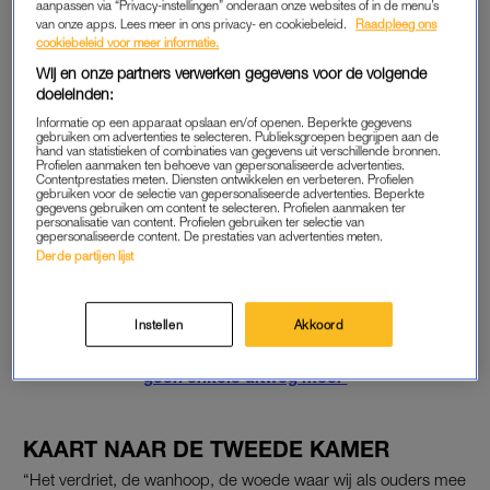
aanpassen via “Privacy-instellingen” onderaan onze websites of in de menu’s
kunnen worden. “Met adequate hulp én als het middel niet zo
van onze apps. Lees meer in ons privacy- en cookiebeleid.
Raadpleeg ons
gepropageerd was”, aldus vader Randy Knol.
cookiebeleid voor meer informatie.
Wij en onze partners verwerken gegevens voor de volgende
doeleinden:
HEEFT XIMENA GELEDEN?
Informatie op een apparaat opslaan en/of openen. Beperkte gegevens
gebruiken om advertenties te selecteren. Publieksgroepen begrijpen aan de
Ook de vraag of Ximena heeft geleden bij haar zelfmoord is
hand van statistieken of combinaties van gegevens uit verschillende bronnen.
Profielen aanmaken ten behoeve van gepersonaliseerde advertenties.
iets waar de ouders mee worstelen. Caroline Knol: “Als
Contentprestaties meten. Diensten ontwikkelen en verbeteren. Profielen
gebruiken voor de selectie van gepersonaliseerde advertenties. Beperkte
mensen spijt krijgen en te weinig van het poeder innemen is
gegevens gebruiken om content te selecteren. Profielen aanmaken ter
de strijd naar de dood, die onherroepelijk plaatsvindt, een hele
personalisatie van content. Profielen gebruiken ter selectie van
gepersonaliseerde content. De prestaties van advertenties meten.
lange lijdensweg. Wij weten niet hoe lang Ximena heeft
Derde partijen lijst
geleden en die gedachte is afschuwelijk.”
Lees ook
Instellen
Akkoord
Belinda over vriendin die zelfmoord pleegde: ‘Ze zag
geen enkele uitweg meer’
KAART NAAR DE TWEEDE KAMER
“Het verdriet, de wanhoop, de woede waar wij als ouders mee