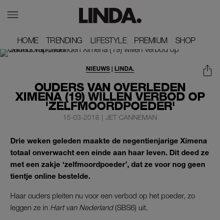
HOME
HOME
TRENDING
TRENDING
LIFESTYLE
LIFESTYLE
PREMIUM
PREMIUM
SHOP
SHOP
NIEUWS
|
LINDA.
OUDERS VAN OVERLEDEN
XIMENA (19) WILLEN VERBOD OP
'ZELFMOORDPOEDER'
15-03-2018
|
JET CANNEMAN
Drie weken geleden maakte de negentienjarige Ximena
totaal onverwacht een einde aan haar leven. Dit deed ze
met een zakje ‘zelfmoordpoeder’, dat ze voor nog geen
tientje online bestelde.
Haar ouders pleiten nu voor een verbod op het poeder, zo
leggen ze in
Hart van Nederland
(SBS6) uit.