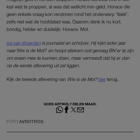
kist wist te proppen, al was dat wellicht min-geld. Horace die
geen enkele vraag kon verzinnen rond het onderwerp ‘Italië’,
zelfs niet wat de hoofdstad was. Daarom denk ik nu kort,
bondig, helder en duidelijk: Horace. Mol.
Ivo van Woerden
is journalist en schrijver. Hij kijkt ieder jaar
naar
Wie is de Mol?
en hoopt stiekem ooit genoeg BN’er te zijn
om eraan mee te kunnen doen, maar vermoedt dat hij er dan
na de eerste aflevering uit zal liggen.
Kijk de tweede aflevering van
Wie is de Mol?
hier
terug.
GOED ARTIKEL? DELEN MAAR.
FOTO
AVROTROS