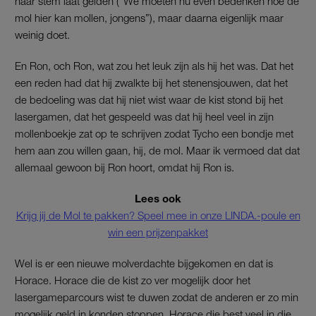
haar stem laat gelden (“We moeten nu even bedenken hoe de
mol hier kan mollen, jongens”), maar daarna eigenlijk maar
weinig doet.
En Ron, och Ron, wat zou het leuk zijn als hij het was. Dat het
een reden had dat hij zwalkte bij het stenensjouwen, dat het
de bedoeling was dat hij niet wist waar de kist stond bij het
lasergamen, dat het gespeeld was dat hij heel veel in zijn
mollenboekje zat op te schrijven zodat Tycho een bondje met
hem aan zou willen gaan, hij, de mol. Maar ik vermoed dat dat
allemaal gewoon bij Ron hoort, omdat hij Ron is.
Lees ook
Krijg jij de Mol te pakken? Speel mee in onze LINDA.-poule en
win een prijzenpakket
Wel is er een nieuwe molverdachte bijgekomen en dat is
Horace. Horace die de kist zo ver mogelijk door het
lasergameparcours wist te duwen zodat de anderen er zo min
mogelijk geld in konden stoppen. Horace die best veel in die