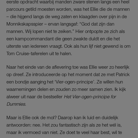
eerste opdracht waarbij manden zware stenen langs een heel
parcours getild moesten worden, was het Ellie die de mannen
– die hijgend langs de weg zaten en klaagden over pijn in de
Monnikskapsspier – ervan langsgaf: “God dat zijn dan
mannen. Wij lopen niet te zeiken.” Hier ontpopte ze zich als
een kampcommandant die geen zwakte duldt en die het
uiterste van iedereen vraagt. Ook als hun lijf niet gewend is om
Tom Cruise-taferelen uit te halen.
Naar het einde van de aflevering toe was Ellie weer zo heerlijk
op dreef. Ze introduceerde op het moment dat ze met Patrick
een bondje aanging het ‘Vier-ogen-principe’. Ze willen hun
waarnemingen delen en zouden zo meer samen zien. Ik kijk
alweer uit naar de bestseller
Het Vier-ogen-principe for
Dummies
.
Maar is Ellie ook de mol? Daarop kan ik luid en duidelijk
antwoorden: nee. Het zou fantastisch zijn als ze het wél is,
maar ik vermoed van niet. Ze doet te veel haar best, wil te