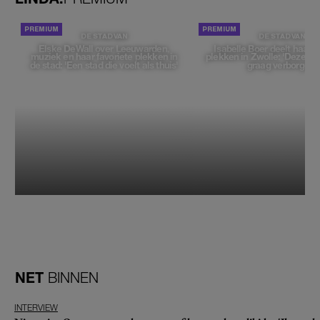
DE STAD VAN
DE STAD VAN
Elske DeWall over Leeuwarden,
Isabelle Boer deelt haar f
muziek en haar favoriete plekken in
plekken in Zwolle: 'Deze pl
de stad: 'Een stad die voelt als thuis'
graag verborgen'
NET
BINNEN
INTERVIEW