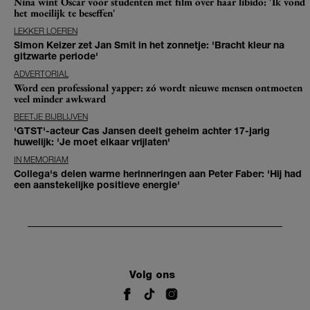
Nina wint Oscar voor studenten met film over haar libido: 'Ik vond
het moeilijk te beseffen'
LEKKER LOEREN
Simon Keizer zet Jan Smit in het zonnetje: 'Bracht kleur na
gitzwarte periode'
ADVERTORIAL
Word een professional yapper: zó wordt nieuwe mensen ontmoeten
veel minder awkward
BEETJE BIJBLIJVEN
'GTST'-acteur Cas Jansen deelt geheim achter 17-jarig
huwelijk: 'Je moet elkaar vrijlaten'
IN MEMORIAM
Collega's delen warme herinneringen aan Peter Faber: 'Hij had
een aanstekelijke positieve energie'
Volg ons