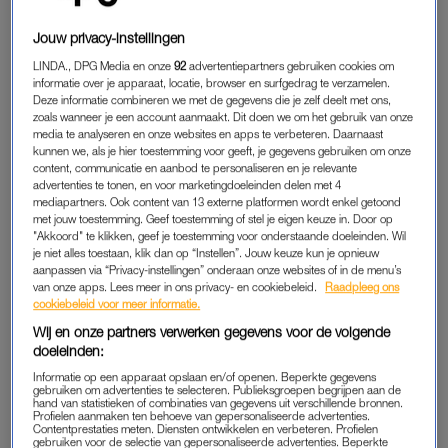
alle kijkers van
Wie is de Mol?
de rest van hun leven van pas
zullen komen. Als ik morgen naar de bakker ga, zal ik ze ook
Jouw privacy-instellingen
eens toe gaan passen: ‘Krentenbollen. Tien. Betalen.’ Dat zal
LINDA., DPG Media en onze
92
advertentiepartners gebruiken cookies om
me een hoop onduidelijkheid schelen. Dank je, Ellie!
informatie over je apparaat, locatie, browser en surfgedrag te verzamelen.
Deze informatie combineren we met de gegevens die je zelf deelt met ons,
zoals wanneer je een account aanmaakt. Dit doen we om het gebruik van onze
Lees ook
media te analyseren en onze websites en apps te verbeteren. Daarnaast
Molloot Ivo over start ‘Wie is de Mol? Renaissance’: ‘Ik vind
kunnen we, als je hier toestemming voor geeft, je gegevens gebruiken om onze
content, communicatie en aanbod te personaliseren en je relevante
Patrick extreem verdacht’
advertenties te tonen, en voor marketingdoeleinden delen met 4
mediapartners. Ook content van 13 externe platformen wordt enkel getoond
O en wat was het heerlijk om Ron en Nikkie daarna van start
met jouw toestemming. Geef toestemming of stel je eigen keuze in. Door op
"Akkoord" te klikken, geef je toestemming voor onderstaande doeleinden. Wil
te zien gaan. Als wandelende schietschijven die zo ongeveer
je niet alles toestaan, klik dan op “Instellen”. Jouw keuze kun je opnieuw
alles gingen doen wat Ellie net had geprobeerd eruit te
aanpassen via “Privacy-instellingen” onderaan onze websites of in de menu’s
van onze apps. Lees meer in ons privacy- en cookiebeleid.
Raadpleeg ons
rammen. Daar gingen ze, Snip en Snap in hun lichtgevende
cookiebeleid voor meer informatie.
vesten. Na wat gezellige theekrans-overlegjes en een
Wij en onze partners verwerken gegevens voor de volgende
ongelofelijk traag uitgevoerde draai van Ron, als een gestrande
doeleinden:
dolfijn die terug de zee in probeerde te rollen, waren ze allebei
Informatie op een apparaat opslaan en/of openen. Beperkte gegevens
af. En zo volgden er meer.
gebruiken om advertenties te selecteren. Publieksgroepen begrijpen aan de
hand van statistieken of combinaties van gegevens uit verschillende bronnen.
Profielen aanmaken ten behoeve van gepersonaliseerde advertenties.
Contentprestaties meten. Diensten ontwikkelen en verbeteren. Profielen
Horace wist de kist waarin geld en jokers gestopt moest
gebruiken voor de selectie van gepersonaliseerde advertenties. Beperkte