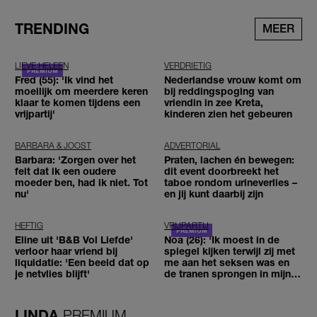
TRENDING
MEER
LIEVE HELEEN
VERDRIETIG
Fred (55): 'Ik vind het
Nederlandse vrouw komt om
moeilijk om meerdere keren
bij reddingspoging van
klaar te komen tijdens een
vriendin in zee Kreta,
vrijpartij'
kinderen zien het gebeuren
BARBARA & JOOST
ADVERTORIAL
Barbara: 'Zorgen over het
Praten, lachen én bewegen:
feit dat ik een oudere
dit event doorbreekt het
moeder ben, had ik niet. Tot
taboe rondom urineverlies –
nu'
en jij kunt daarbij zijn
HEFTIG
VRIJPARTIJ
Eline uit 'B&B Vol Liefde'
Noa (26): 'Ik moest in de
verloor haar vriend bij
spiegel kijken terwijl zij met
liquidatie: 'Een beeld dat op
me aan het seksen was en
je netvlies blijft'
de tranen sprongen in mijn
ogen'
LINDA.
PREMIUM