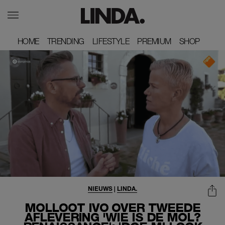
HOME
HOME
TRENDING
TRENDING
LIFESTYLE
LIFESTYLE
PREMIUM
PREMIUM
SHOP
SHOP
NIEUWS
|
LINDA.
MOLLOOT IVO OVER TWEEDE
AFLEVERING 'WIE IS DE MOL?