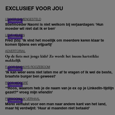
EXCLUSIEF VOOR JOU
LEKKER SAMENGESTELD
Stiefmoeder Naomi is niet welkom bij verjaardagen: 'Hun
moeder wil niet dat ik er ben'
LIEVE HELEEN
Fred (55): 'Ik vind het moeilijk om meerdere keren klaar te
komen tijdens een vrijpartij'
ADVERTORIAL
Op de fiets met jonge kids? Zo wordt het ineens hartstikke
makkelijk
FLOOR BAKHUYS ROOZEBOOM
'Ik kan weer eens niet laten me af te vragen of ik wel de beste,
braafste burger ben geweest'
ROOS MOGGRÉ
'"Roos, waarom heb je de naam van je ex op je LinkedIn-tijdlijn
gezet?" vroeg mijn vriendin'
PERSOONLIJK VERHAAL
Merel verhuist voor een man naar andere kant van het land,
maar hij verdwijnt: 'Huur al maanden niet betaald'