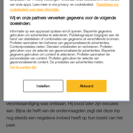
van onze apps. Lees meer in ons privacy- en cookiebeleid.
Raadpleeg ons
Ongeveer driekwart van het panel vindt het onterecht dat hij
cookiebeleid voor meer informatie.
tijdens de coronacrisis meer geld krijgt. Zijn toelage stijgt dit
Wij en onze partners verwerken gegevens voor de volgende
jaar met twee ton naar een miljoen euro aan inkomen, plus 5,1
doeleinden:
miljoen voor personeel en onkosten. “Corona maant de hele
Informatie op een apparaat opslaan en/of openen. Beperkte gegevens
samenleving tot soberheid”, zegt een deelnemer van het
gebruiken om advertenties te selecteren. Publieksgroepen begrijpen aan de
hand van statistieken of combinaties van gegevens uit verschillende bronnen.
onderzoek. “Dit is een heel verkeerd signaal van een koning
Profielen aanmaken ten behoeve van gepersonaliseerde advertenties.
Contentprestaties meten. Diensten ontwikkelen en verbeteren. Profielen
die dichtbij ons burgers wil staan.”
gebruiken voor de selectie van gepersonaliseerde advertenties. Beperkte
gegevens gebruiken om content te selecteren. Profielen aanmaken ter
personalisatie van content. Profielen gebruiken ter selectie van
Lees ook
gepersonaliseerde content. De prestaties van advertenties meten.
Derde partijen lijst
Máxima’s broekpakken: van een knalgele Zara tot rode
couture
Instellen
Akkoord
Het koninklijk gezin keerde in oktober
vroegtijdig terug uit
Griekenland
. De koning brak de vakantie af nadat publieke
verontwaardiging was ontstaan. Hij bood later zijn excuses
aan. Bijna de helft van de ondervraagden zegt dat deze trip
nog steeds een negatieve invloed heeft op hun beeld van het
paar.