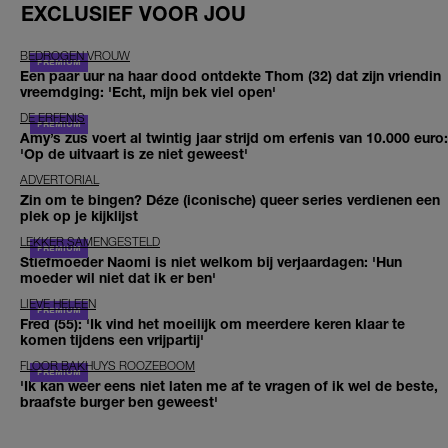
EXCLUSIEF VOOR JOU
BEDROGEN VROUW
Een paar uur na haar dood ontdekte Thom (32) dat zijn vriendin
vreemdging: 'Echt, mijn bek viel open'
DE ERFENIS
Amy’s zus voert al twintig jaar strijd om erfenis van 10.000 euro:
'Op de uitvaart is ze niet geweest'
ADVERTORIAL
Zin om te bingen? Déze (iconische) queer series verdienen een
plek op je kijklijst
LEKKER SAMENGESTELD
Stiefmoeder Naomi is niet welkom bij verjaardagen: 'Hun
moeder wil niet dat ik er ben'
LIEVE HELEEN
Fred (55): 'Ik vind het moeilijk om meerdere keren klaar te
komen tijdens een vrijpartij'
FLOOR BAKHUYS ROOZEBOOM
'Ik kan weer eens niet laten me af te vragen of ik wel de beste,
braafste burger ben geweest'