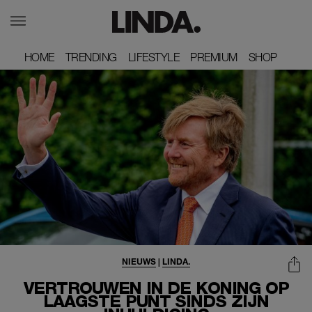
HOME
HOME
TRENDING
TRENDING
LIFESTYLE
LIFESTYLE
PREMIUM
PREMIUM
SHOP
SHOP
NIEUWS
|
LINDA.
VERTROUWEN IN DE KONING OP
LAAGSTE PUNT SINDS ZIJN