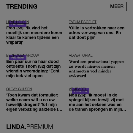
TRENDING
MEER
LIEVE HELEEN
TATUM DAGELET
Fred (55): 'Ik vind het
'Ollie is vertrokken naar een
moeilijk om meerdere keren
adres ver weg van ons. En
klaar te komen tijdens een
dat doet pijn’
vrijpartij'
BEDROGEN VROUW
ADVERTORIAL
Word een professional yapper:
Een paar uur na haar dood
zó wordt nieuwe mensen
ontdekte Thom (32) dat zijn
ontmoeten veel minder
vriendin vreemdging: 'Echt,
awkward
mijn bek viel open'
OLCAY GULSEN
VRIJPARTIJ
'Toen kwam dat formulier:
Noa (26): 'Ik moest in de
welke naam wilt u na uw
spiegel kijken terwijl zij met
huwelijk dragen? Tot mijn
me aan het seksen was en
eigen verbazing aarzelde ik
de tranen sprongen in mijn
geen moment'
ogen'
LINDA.
PREMIUM