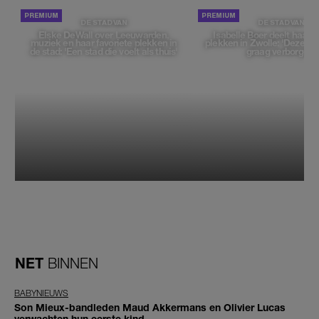
DE STAD VAN
DE STAD VAN
Elske DeWall over Leeuwarden,
Isabelle Boer deelt haar f
muziek en haar favoriete plekken in
plekken in Zwolle: 'Deze pl
de stad: 'Een stad die voelt als thuis'
graag verborgen'
NET
BINNEN
BABYNIEUWS
Son Mieux-bandleden Maud Akkermans en Olivier Lucas
verwachten hun eerste kind