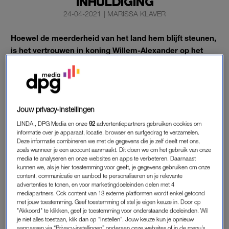
INHULDIGING
24-04-2021
|
MARISSA KLAVER
Hoewel de meerderheid van het land hem blijft steunen,
is het vertrouwen in koning Willem-Alexander op het
laagste punt sinds zijn inhuldiging in 2013.
De lage score heeft te maken met de omstreden vakantie naar
Griekenland en de verhoging van zijn toelage, meldt
EenVandaag
op basis van het jaarlijkse Koningsdagonderzoek
Jouw privacy-instellingen
onder ruim 28.000 leden van het Opiniepanel.
LINDA., DPG Media en onze
92
advertentiepartners gebruiken cookies om
informatie over je apparaat, locatie, browser en surfgedrag te verzamelen.
Deze informatie combineren we met de gegevens die je zelf deelt met ons,
zoals wanneer je een account aanmaakt. Dit doen we om het gebruik van onze
KONING WILLEM-ALEXANDER
media te analyseren en onze websites en apps te verbeteren. Daarnaast
In het onderzoek geeft ruim 63 procent van de deelnemers
kunnen we, als je hier toestemming voor geeft, je gegevens gebruiken om onze
content, communicatie en aanbod te personaliseren en je relevante
aan vertrouwen te hebben in de koning. Vorig jaar was dat nog
advertenties te tonen, en voor marketingdoeleinden delen met 4
74 procent. Ook de steun voor koningin Máxima daalt: van 78
mediapartners. Ook content van 13 externe platformen wordt enkel getoond
met jouw toestemming. Geef toestemming of stel je eigen keuze in. Door op
procent vorig jaar naar 69 procent nu.
"Akkoord" te klikken, geef je toestemming voor onderstaande doeleinden. Wil
je niet alles toestaan, klik dan op “Instellen”. Jouw keuze kun je opnieuw
De koning kreeg in 2020 een hogere toelage van de staat.
aanpassen via “Privacy-instellingen” onderaan onze websites of in de menu’s