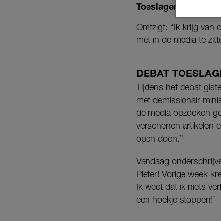
Toeslagenaffaire-ou
Omtzigt: “Ik krijg va
met in de media te zit
DEBAT TOESLAG
Tijdens het debat gist
met demissionair mini
de media opzoeken ge
verschenen artikelen e
open doen.”
Vandaag onderschrijve
Pieter! Vorige week kr
Ik weet dat ik niets v
een hoekje stoppen!’