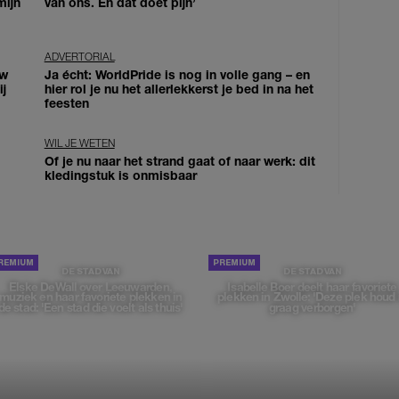
mijn
van ons. En dat doet pijn’
ADVERTORIAL
uw
Ja écht: WorldPride is nog in volle gang – en
j
hier rol je nu het allerlekkerst je bed in na het
feesten
WIL JE WETEN
Of je nu naar het strand gaat of naar werk: dit
kledingstuk is onmisbaar
DE STAD VAN
DE STAD VAN
Elske DeWall over Leeuwarden,
Isabelle Boer deelt haar favoriete
muziek en haar favoriete plekken in
plekken in Zwolle: 'Deze plek houd 
de stad: 'Een stad die voelt als thuis'
graag verborgen'