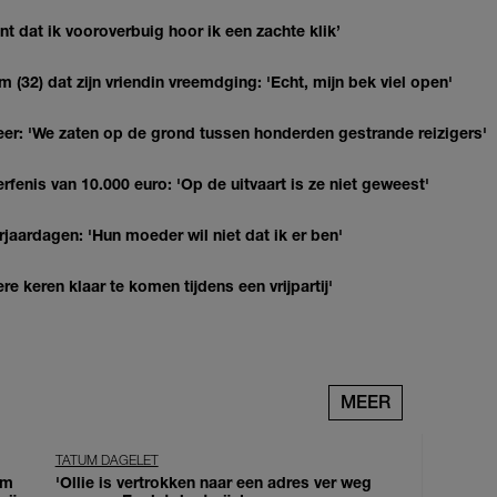
 dat ik vooroverbuig hoor ik een zachte klik’
(32) dat zijn vriendin vreemdging: 'Echt, mijn bek viel open'
r: 'We zaten op de grond tussen honderden gestrande reizigers'
erfenis van 10.000 euro: 'Op de uitvaart is ze niet geweest'
jaardagen: 'Hun moeder wil niet dat ik er ben'
re keren klaar te komen tijdens een vrijpartij'
MEER
TATUM DAGELET
om
'Ollie is vertrokken naar een adres ver weg