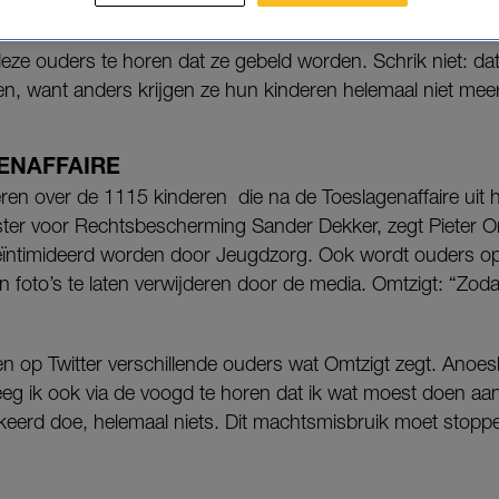
ders op social media zijn uitspraken.
n deze ouders te horen dat ze gebeld worden. Schrik niet: 
ten, want anders krijgen ze hun kinderen helemaal niet meer
ENAFFAIRE
eren over de 1115 kinderen die na de Toeslagenaffaire uit hu
ster voor Rechtsbescherming Sander Dekker, zegt Pieter O
ïntimideerd worden door Jeugdzorg. Ook wordt ouders o
n foto’s te laten verwijderen door de media. Omtzigt: “Zod
n op Twitter verschillende ouders wat Omtzigt zegt. Anoes
eeg ik ook via de voogd te horen dat ik wat moest doen aan
erkeerd doe, helemaal niets. Dit machtsmisbruik moet stoppen