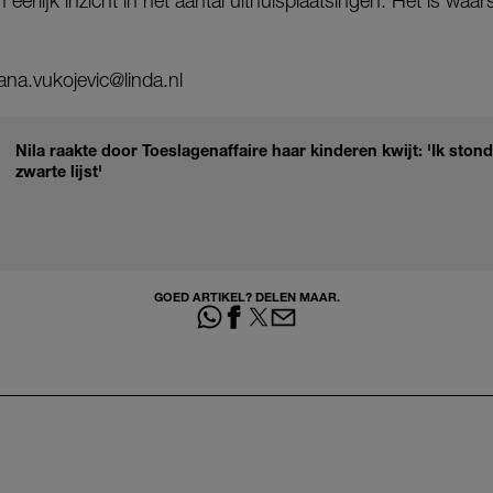
eerlijk inzicht in het aantal uithuisplaatsingen. Het is waars
ana.vukojevic@linda.nl
Nila raakte door Toeslagenaffaire haar kinderen kwijt: 'Ik sto
zwarte lijst'
GOED ARTIKEL? DELEN MAAR.