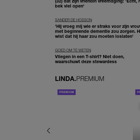
(32) dat zijn vriendin vreemdging: 'Echt, 
bek viel open'
SANDER DE HOSSON
'Hij vroeg mij wie er straks voor zijn vro
met beginnende dementie zou zorgen. Hi
wist dat hij haar zou moeten loslaten'
GOED OM TE WETEN
Vliegen in een T-shirt? Niet doen,
waarschuwt deze stewardess
LINDA.
PREMIUM
ACHTERGROND