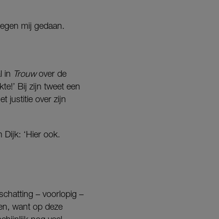
tegen mij gedaan.
l in
Trouw
over de
e!’ Bij zijn tweet een
 justitie over zijn
 Dijk: ‘Hier ook.
schatting – voorlopig –
en, want op deze