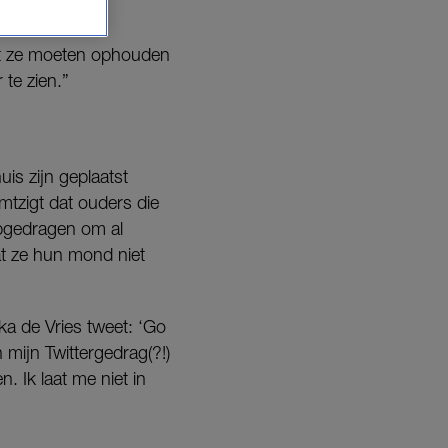
dat ze moeten ophouden
 te zien.”
is zijn geplaatst
mtzigt dat ouders die
pgedragen om al
at ze hun mond niet
ka de Vries tweet: ‘Go
 mijn Twittergedrag(?!)
. Ik laat me niet in