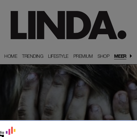
HOME
HOME
TRENDING
TRENDING
LIFESTYLE
LIFESTYLE
PREMIUM
PREMIUM
SHOP
SHOP
MEER