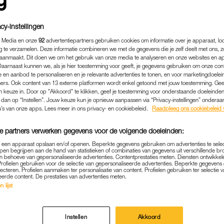
cy-instellingen
 Media en onze
92
advertentiepartners gebruiken cookies om informatie over je apparaat, lo
g te verzamelen. Deze informatie combineren we met de gegevens die je zelf deelt met ons, z
aanmaakt. Dit doen we om het gebruik van onze media te analyseren en onze websites en a
Daarnaast kunnen we, als je hier toestemming voor geeft, je gegevens gebruiken om onze con
 en aanbod te personaliseren en je relevante advertenties te tonen, en voor marketingdoele
ers. Ook content van 13 externe platformen wordt enkel getoond met jouw toestemming. Ge
gen keuze in. Door op "Akkoord" te klikken, geef je toestemming voor onderstaande doeleinden. 
k dan op “Instellen”. Jouw keuze kun je opnieuw aanpassen via “Privacy-instellingen” ondera
u’s van onze apps. Lees meer in ons privacy- en cookiebeleid.
Raadpleeg ons cookiebeleid 
e partners verwerken gegevens voor de volgende doeleinden:
NIEUWS
|
LINDA.
p een apparaat opslaan en/of openen. Beperkte gegevens gebruiken om advertenties te sele
DZORG WAARSCHUWT O
pen begrijpen aan de hand van statistieken of combinaties van gegevens uit verschillende br
 behoeve van gepersonaliseerde advertenties. Contentprestaties meten. Diensten ontwikkel
ESLAGENAFFAIRE: GEEN P
Profielen gebruiken voor de selectie van gepersonaliseerde advertenties. Beperkte gegeven
lecteren. Profielen aanmaken ter personalisatie van content. Profielen gebruiken ter selectie 
eerde content. De prestaties van advertenties meten.
02-11-2021
|
ZVEZDANA VUKOJEVIC
 lijst
ers die hun verhaal in de pers doen, daarmee te s
ren niet meer zien, zegt Pieter Omtzigt gisteren. Va
Instellen
Akkoord