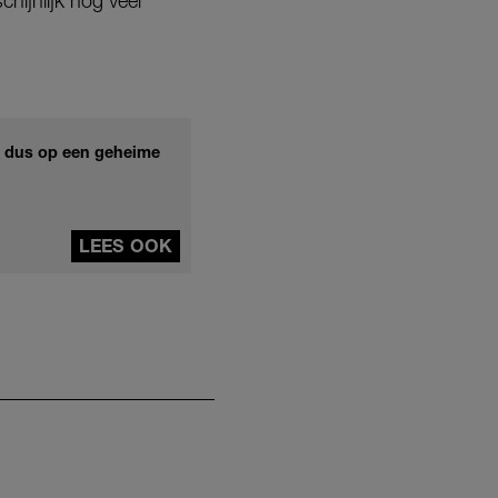
chijnlijk nog veel
nd dus op een geheime
LEES OOK