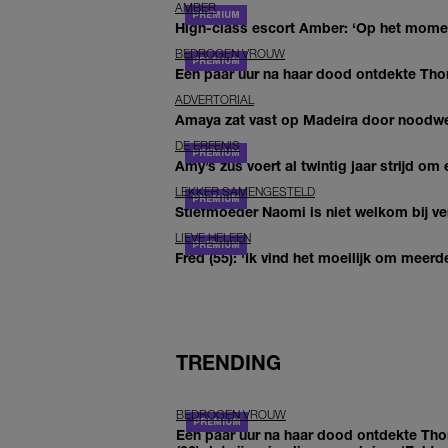
AMBER
High-class escort Amber: ‘Op het moment
BEDROGEN VROUW
Een paar uur na haar dood ontdekte Thom 
ADVERTORIAL
Amaya zat vast op Madeira door noodwee
DE ERFENIS
Amy’s zus voert al twintig jaar strijd om 
LEKKER SAMENGESTELD
Stiefmoeder Naomi is niet welkom bij ver
LIEVE HELEEN
Fred (55): 'Ik vind het moeilijk om meerde
TRENDING
BEDROGEN VROUW
Een paar uur na haar dood ontdekte Th