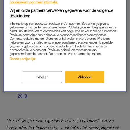
cookiebeleid voor meer informatie.
nieuwssite
RBTF
schrijft dat in sommige winkels schappen van
Wij en onze partners verwerken gegevens voor de volgende
meer dan driehonderd Nutella-potten binnen vijf minuten
doeleinden:
werden leeggehaald.
Informatie op een apparaat opslaan en/of openen. Beperkte gegevens
gebruiken om advertenties te selecteren. Publieksgroepen begrijpen aan de
Twitter
hand van statistieken of combinaties van gegevens uit verschillende bronnen.
Profielen aanmaken ten behoeve van gepersonaliseerde advertenties.
Niet alleen wij zijn verbaasd over de Nutella-gekte. Deze
Contentprestaties meten. Diensten ontwikkelen en verbeteren. Profielen
gebruiken voor de selectie van gepersonaliseerde advertenties. Beperkte
mensen op Twitter denken er ook het hunne van.
gegevens gebruiken om content te selecteren. Profielen aanmaken ter
personalisatie van content. Profielen gebruiken ter selectie van
gepersonaliseerde content. De prestaties van advertenties meten.
Derde partijen lijst
Le responsable du rayon
#Nutella
avant
l’arrivée des clients 😭
pic.twitter.com/iTXgRWTq2t
Instellen
Akkoord
— Julien Tellouck (@JulienTellouck)
January 26,
2018
‘Arm of rijk, je moet nog steeds dom zijn om jezelf in zulke
toestanden te plaatsen voor … Nutella. Het weerspiegelt het