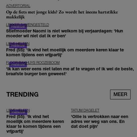
ADVERTORIAL
Op de fiets met jonge kids? Zo wordt het ineens hartstikke
makkelijk
LEKKER SAMENGESTELD
Stiefmoeder Naomi is niet welkom bij verjaardagen: 'Hun
moeder wil niet dat ik er ben'
LIEVE HELEEN
Fred (55): 'Ik vind het moeilijk om meerdere keren klaar te
komen tijdens een vrijpartij'
FLOOR BAKHUYS ROOZEBOOM
'Ik kan weer eens niet laten me af te vragen of ik wel de beste,
braafste burger ben geweest'
TRENDING
MEER
LIEVE HELEEN
TATUM DAGELET
Fred (55): 'Ik vind het
'Ollie is vertrokken naar een
moeilijk om meerdere keren
adres ver weg van ons. En
klaar te komen tijdens een
dat doet pijn’
vrijpartij'