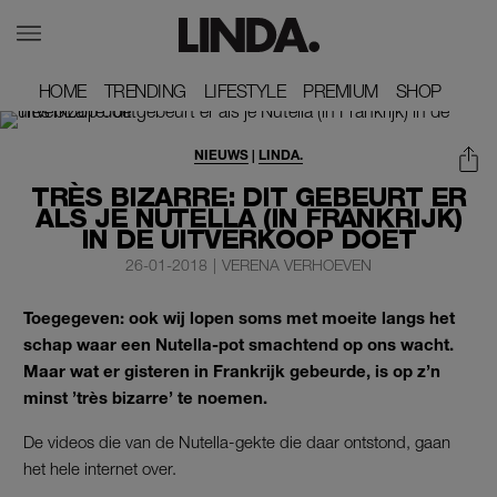
HOME
HOME
TRENDING
TRENDING
LIFESTYLE
LIFESTYLE
PREMIUM
PREMIUM
SHOP
SHOP
NIEUWS
|
LINDA.
TRÈS BIZARRE: DIT GEBEURT ER
ALS JE NUTELLA (IN FRANKRIJK)
IN DE UITVERKOOP DOET
26-01-2018
|
VERENA VERHOEVEN
Toegegeven: ook wij lopen soms met moeite langs het
schap waar een Nutella-pot smachtend op ons wacht.
Maar wat er gisteren in Frankrijk gebeurde, is op z’n
minst ’très bizarre’ te noemen.
De videos die van de Nutella-gekte die daar ontstond, gaan
het hele internet over.