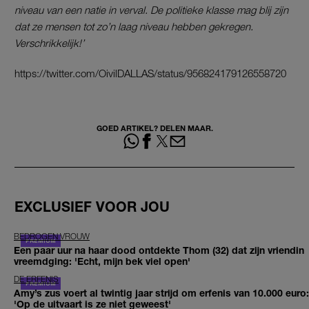
niveau van een natie in verval. De politieke klasse mag blij zijn
dat ze mensen tot zo’n laag niveau hebben gekregen.
Verschrikkelijk!’
https://twitter.com/OivilDALLAS/status/956824179126558720
GOED ARTIKEL? DELEN MAAR.
EXCLUSIEF VOOR JOU
BEDROGEN VROUW
Een paar uur na haar dood ontdekte Thom (32) dat zijn vriendin
vreemdging: 'Echt, mijn bek viel open'
DE ERFENIS
Amy’s zus voert al twintig jaar strijd om erfenis van 10.000 euro:
'Op de uitvaart is ze niet geweest'