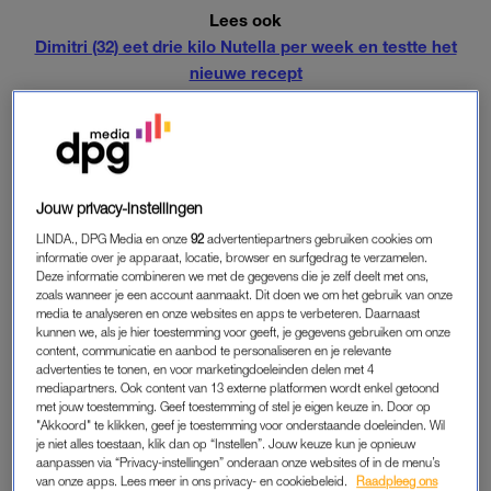
Lees ook
Dimitri (32) eet drie kilo Nutella per week en testte het
nieuwe recept
In de aanbieding
De supermarkten van Intermarché in Frankrijk verkopen
Nutella vanaf gisteren tot en met morgen niet voor €4,50, maar
voor €1,40. Een korting van zeventig procent dus. Dat hoef je
Jouw privacy-instellingen
de Fransen geen tweede keer te vertellen. In de beelden die
LINDA., DPG Media en onze
92
advertentiepartners gebruiken cookies om
gisteren op social media verschenen, is te zien dat er grote
informatie over je apparaat, locatie, browser en surfgedrag te verzamelen.
Deze informatie combineren we met de gegevens die je zelf deelt met ons,
chaos ontstaat rondom de schappen met Nutella.
zoals wanneer je een account aanmaakt. Dit doen we om het gebruik van onze
media te analyseren en onze websites en apps te verbeteren. Daarnaast
https://twitter.com/kennyLebon/status/956481551621066753
kunnen we, als je hier toestemming voor geeft, je gegevens gebruiken om onze
content, communicatie en aanbod te personaliseren en je relevante
advertenties te tonen, en voor marketingdoeleinden delen met 4
Duwen
mediapartners. Ook content van 13 externe platformen wordt enkel getoond
Zelfs voor de supermarktmedewerkers was het onmogelijk om
met jouw toestemming. Geef toestemming of stel je eigen keuze in. Door op
"Akkoord" te klikken, geef je toestemming voor onderstaande doeleinden. Wil
zich tussen de vechtende klanten te wurmen. “We probeerden
je niet alles toestaan, klik dan op “Instellen”. Jouw keuze kun je opnieuw
om tussen de klanten in te komen, maar ze duwden ons weg”,
aanpassen via “Privacy-instellingen” onderaan onze websites of in de menu’s
zegt een medewerker van een winkel in L’Horme. De
van onze apps. Lees meer in ons privacy- en cookiebeleid.
Raadpleeg ons