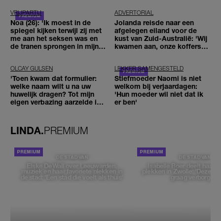
VRIJPARTIJ
ADVERTORIAL
Noa (26): 'Ik moest in de
Jolanda reisde naar een
spiegel kijken terwijl zij met
afgelegen eiland voor de
me aan het seksen was en
kust van Zuid-Australië: 'Wij
de tranen sprongen in mijn
kwamen aan, onze koffers
ogen'
niet'
OLCAY GULSEN
LEKKER SAMENGESTELD
'Toen kwam dat formulier:
Stiefmoeder Naomi is niet
welke naam wilt u na uw
welkom bij verjaardagen:
huwelijk dragen? Tot mijn
'Hun moeder wil niet dat ik
eigen verbazing aarzelde ik
er ben'
geen moment'
LINDA.
PREMIUM
DE STAD VAN
DE STAD VAN
Elske DeWall over Leeuwarden,
Isabelle Boer deelt haar f
muziek en haar favoriete plekken in
plekken in Zwolle: 'Deze pl
de stad: 'Een stad die voelt als thuis'
graag verborgen'