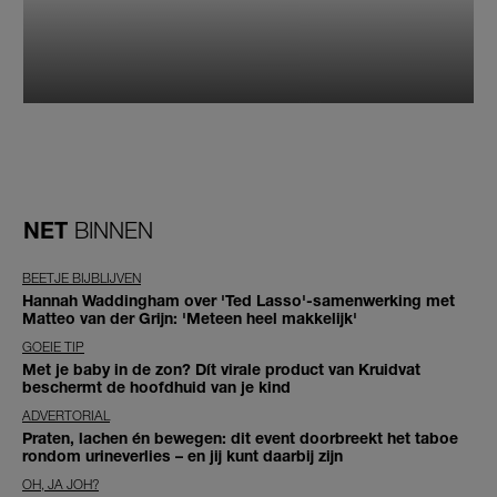
NET
BINNEN
BEETJE BIJBLIJVEN
Hannah Waddingham over 'Ted Lasso'-samenwerking met
Matteo van der Grijn: 'Meteen heel makkelijk'
GOEIE TIP
Met je baby in de zon? Dít virale product van Kruidvat
beschermt de hoofdhuid van je kind
ADVERTORIAL
Praten, lachen én bewegen: dit event doorbreekt het taboe
rondom urineverlies – en jij kunt daarbij zijn
OH, JA JOH?