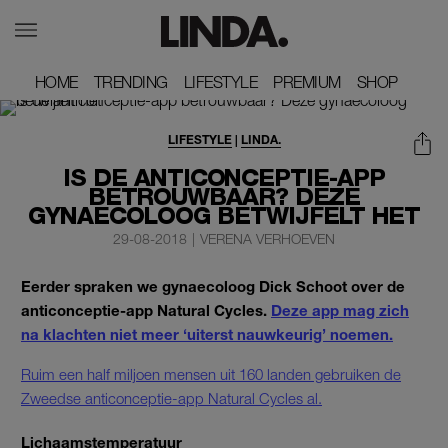
HOME
HOME
TRENDING
TRENDING
LIFESTYLE
LIFESTYLE
PREMIUM
PREMIUM
SHOP
SHOP
LIFESTYLE
|
LINDA.
IS DE ANTICONCEPTIE-APP
BETROUWBAAR? DEZE
GYNAECOLOOG BETWIJFELT HET
29-08-2018
|
VERENA VERHOEVEN
Eerder spraken we gynaecoloog Dick Schoot over de
anticonceptie-app Natural Cycles.
Deze app mag zich
na klachten niet meer ‘uiterst nauwkeurig’ noemen.
Ruim een half miljoen mensen uit 160 landen gebruiken de
Zweedse anticonceptie-app Natural Cycles al.
Lichaamstemperatuur