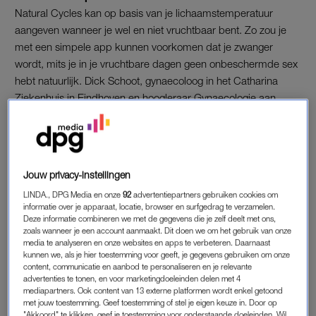
Natural Cycles kan op basis van je lichaamstemperatuur
aangeven wanneer je wel en niet vruchtbaar bent. Zo zou je
met een simpele app kunnen voorkomen dat je zwanger
wordt, mits je in je vruchtbare dagen geen onbeschermde sex
hebt natuurlijk. Dick Schoot, gynaecoloog in het Catharina
Ziekenhuis in Eindhoven en hoogleraar Gynaecologie aan
Universiteit Gent, heeft zo zijn twijfels over deze digitale
methode.
Nieuw jasje
Jouw privacy-instellingen
Schoot: “In de jaren vijftig dachten vrouwen aan de
LINDA., DPG Media en onze
92
advertentiepartners gebruiken cookies om
hoeveelheid slijm in hun vagina te kunnen aflezen of ze wel of
informatie over je apparaat, locatie, browser en surfgedrag te verzamelen.
niet vruchtbaar waren. Daarnaast was er de
Deze informatie combineren we met de gegevens die je zelf deelt met ons,
temperatuurmethode. Die methode is nu in een nieuw jasje
zoals wanneer je een account aanmaakt. Dit doen we om het gebruik van onze
media te analyseren en onze websites en apps te verbeteren. Daarnaast
gestoken, maar uit onderzoek is gebleken dat deze
kunnen we, als je hier toestemming voor geeft, je gegevens gebruiken om onze
ouderwetsemanier tien keer minder betrouwbaar is dan de pil.
content, communicatie en aanbod te personaliseren en je relevante
advertenties te tonen, en voor marketingdoeleinden delen met 4
”
mediapartners. Ook content van 13 externe platformen wordt enkel getoond
met jouw toestemming. Geef toestemming of stel je eigen keuze in. Door op
Twijfels
"Akkoord" te klikken, geef je toestemming voor onderstaande doeleinden. Wil