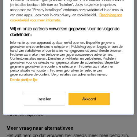
je niet alles toestaan, klik dan op “Instellen”. Jouw keuze kun je opnieuw
“Ze baseren alles op temperatuurmetingen, terwijl die heel
aanpassen via “Privacy-instellingen” onderaan onze websites of in de menu’s
onbetrouwbaar zijn wanneer ze niet elke keer op hetzelfde
van onze apps. Lees meer in ons privacy- en cookiebeleid.
Raadpleeg ons
moment van de dag, op dezelfde manier gedaan worden. Dat
cookiebeleid voor meer informatie.
is bijna onmogelijk met een onregelmatige cyclus of een
Wij en onze partners verwerken gegevens voor de volgende
doeleinden:
onregelmatig leven.” Vooral jonge vrouwen lopen zo het risico
niet goed beschermd te zijn. “Bij hen is de menstruatie vaak
Informatie op een apparaat opslaan en/of openen. Beperkte gegevens
gebruiken om advertenties te selecteren. Publieksgroepen begrijpen aan de
nog niet zo regelmatig, waardoor het al helemaal niet goed te
hand van statistieken of combinaties van gegevens uit verschillende bronnen.
Profielen aanmaken ten behoeve van gepersonaliseerde advertenties.
meten is wanneer ze vruchtbaar zijn.”
Contentprestaties meten. Diensten ontwikkelen en verbeteren. Profielen
gebruiken voor de selectie van gepersonaliseerde advertenties. Beperkte
gegevens gebruiken om content te selecteren. Profielen aanmaken ter
Vervanging voor de pil
personalisatie van content. Profielen gebruiken ter selectie van
gepersonaliseerde content. De prestaties van advertenties meten.
Wel snapt de gynaecoloog waarom vrouwen een alternatief
Derde partijen lijst
zoeken voor de pil. “
Ik heb wel eens vrouwelijke patiënten
die
een jaar of 27 zijn en zich veel beter voelen nadat ze gestopt
Instellen
Akkoord
zijn met de pil. Ze vragen zich af hoe ze zich als vrouw
ontwikkeld hadden wanneer ze de pil niet hadden geslikt
vanaf hun vijftiende.”
Meer vraag naar alternatieven
Het valt hem op dat vrouwen hier steeds meer mee bezig zijn.