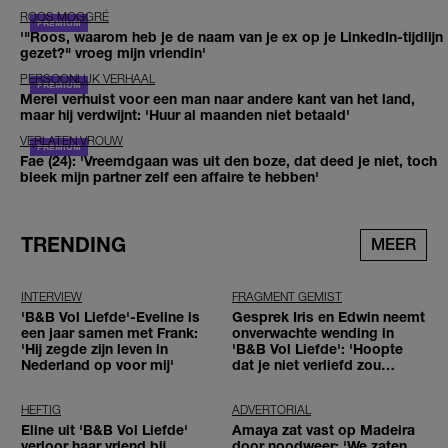
ROOS MOGGRÉ
'"Roos, waarom heb je de naam van je ex op je LinkedIn-tijdlijn
gezet?" vroeg mijn vriendin'
PERSOONLIJK VERHAAL
Merel verhuist voor een man naar andere kant van het land,
maar hij verdwijnt: 'Huur al maanden niet betaald'
VERLATEN VROUW
Fae (24): 'Vreemdgaan was uit den boze, dat deed je niet, toch
bleek mijn partner zelf een affaire te hebben'
TRENDING
MEER
INTERVIEW
FRAGMENT GEMIST
'B&B Vol Liefde'-Eveline is
Gesprek Iris en Edwin neemt
een jaar samen met Frank:
onverwachte wending in
'Hij zegde zijn leven in
'B&B Vol Liefde': 'Hoopte
Nederland op voor mij'
dat je niet verliefd zou
worden'
HEFTIG
ADVERTORIAL
Eline uit 'B&B Vol Liefde'
Amaya zat vast op Madeira
verloor haar vriend bij
door noodweer: 'We zaten