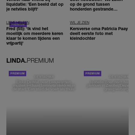
liquidatie: 'Een beeld dat op
op de grond tussen
je netvlies blijft'
honderden gestrande
reizigers'
LIEVE HELEEN
WIL JE ZIEN
Fred (55): 'Ik vind het
Kersverse oma Patricia Paay
moeilijk om meerdere keren
deelt eerste foto met
klaar te komen tijdens een
kleindochter
vrijpartij'
LINDA.
PREMIUM
DE STAD VAN
DE STAD VAN
Elske DeWall over Leeuwarden,
Isabelle Boer deelt haar f
muziek en haar favoriete plekken in
plekken in Zwolle: 'Deze pl
de stad: 'Een stad die voelt als thuis'
graag verborgen'