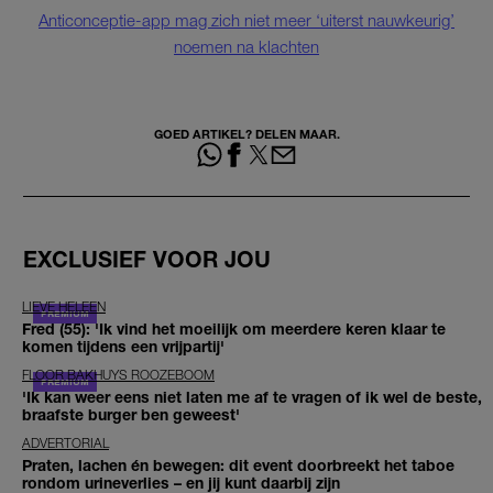
Anticonceptie-app mag zich niet meer ‘uiterst nauwkeurig’
noemen na klachten
GOED ARTIKEL? DELEN MAAR.
EXCLUSIEF VOOR JOU
LIEVE HELEEN
Fred (55): 'Ik vind het moeilijk om meerdere keren klaar te
komen tijdens een vrijpartij'
FLOOR BAKHUYS ROOZEBOOM
'Ik kan weer eens niet laten me af te vragen of ik wel de beste,
braafste burger ben geweest'
ADVERTORIAL
Praten, lachen én bewegen: dit event doorbreekt het taboe
rondom urineverlies – en jij kunt daarbij zijn