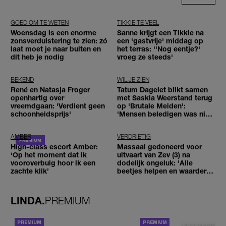
GOED OM TE WETEN
TIKKIE TE VEEL
Woensdag is een enorme
Sanne krijgt een Tikkie na
zonsverduistering te zien: zó
een 'gastvrije' middag op
laat moet je naar buiten en
het terras: ''Nog eentje?'
dit heb je nodig
vroeg ze steeds'
BEKEND
WIL JE ZIEN
René en Natasja Froger
Tatum Dagelet blikt samen
openhartig over
met Saskia Weerstand terug
vreemdgaan: 'Verdient geen
op 'Brutale Meiden':
schoonheidsprijs'
'Mensen beledigen was niet
leuk meer'
AMBER
VERDRIETIG
High-class escort Amber:
Massaal gedoneerd voor
‘Op het moment dat ik
uitvaart van Zev (3) na
vooroverbuig hoor ik een
dodelijk ongeluk: 'Alle
zachte klik’
beetjes helpen en waarderen
wij enorm'
LINDA.
PREMIUM
ACHTERGROND