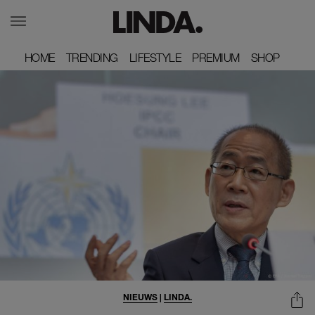
HOME
HOME
TRENDING
TRENDING
LIFESTYLE
LIFESTYLE
PREMIUM
PREMIUM
SHOP
SHOP
NIEUWS
|
LINDA.