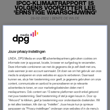
IPCC-KLIMAATRAPPORT IS
VOLGENS VOORZITTER LEE
'ERNSTIGE WAARSCHUWING'
28-02-2022
|
BENTE DE WILDE
‘Een ernstige waarschuwing’, zo noemt de voorzitter
van het VN-klimaatpanel IPCC Hoesung Lee het nieuwe
IPCC-rapport. Volgens hem laat het rapport zien wat de
gevolgen zijn als de wereld niets doet tegen
Jouw privacy-instellingen
klimaatverandering.
LINDA., DPG Media en onze
92
advertentiepartners gebruiken cookies om
informatie over je apparaat, locatie, browser en surfgedrag te verzamelen.
Deze informatie combineren we met de gegevens die je zelf deelt met ons,
“Onze acties van vandaag zullen bepalen hoe mensen zich
zoals wanneer je een account aanmaakt. Dit doen we om het gebruik van onze
aanpassen en hoe de natuur reageert op toenemende
media te analyseren en onze websites en apps te verbeteren. Daarnaast
klimaatrisico’s”, stelt de voorzitter.
kunnen we, als je hier toestemming voor geeft, je gegevens gebruiken om onze
content, communicatie en aanbod te personaliseren en je relevante
advertenties te tonen, en voor marketingdoeleinden delen met 4
mediapartners. Ook content van 13 externe platformen wordt enkel getoond
IPCC-KLIMAATRAPPORT
met jouw toestemming. Geef toestemming of stel je eigen keuze in. Door op
"Akkoord" te klikken, geef je toestemming voor onderstaande doeleinden. Wil
Het IPCC-rapport onderstreept opnieuw hoe belangrijk het is
je niet alles toestaan, klik dan op “Instellen”. Jouw keuze kun je opnieuw
om de opwarming van de aarde tot 1,5 graden Celsius te
aanpassen via “Privacy-instellingen” onderaan onze websites of in de menu’s