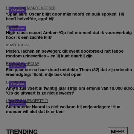
DE ALLEENSTAANDE MOEDER
'Spanjaard Oscar blijft door mijn hoofd en buik spoken. Hij
heeft hetzelfde, appt hij'
AMBER
High-class escort Amber: ‘Op het moment dat ik vooroverbuig
hoor ik een zachte klik’
ADVERTORIAL
Praten, lachen én bewegen: dit event doorbreekt het taboe
rondom urineverlies – en jij kunt daarbij zijn
BEDROGEN VROUW
Een paar uur na haar dood ontdekte Thom (32) dat zijn vriendin
vreemdging: 'Echt, mijn bek viel open'
DE ERFENIS
Amy’s zus voert al twintig jaar strijd om erfenis van 10.000 euro:
'Op de uitvaart is ze niet geweest'
LEKKER SAMENGESTELD
Stiefmoeder Naomi is niet welkom bij verjaardagen: 'Hun
moeder wil niet dat ik er ben'
TRENDING
MEER