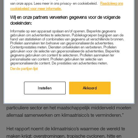
van onze apps. Lees meer in ons privacy- en cookiebeleid.
Raadpleeg ons
beperken. Zelfs als het opwarmingsniveau tijdelijk
cookiebeleid voor meer informatie.
overschreden wordt kan dit tot ernstige gevolgen leiden,
Wij en onze partners verwerken gegevens voor de volgende
“waarvan sommige onomkeerbaar zullen zijn”, aldus het
doeleinden:
panel.
Informatie op een apparaat opslaan en/of openen. Beperkte gegevens
gebruiken om advertenties te selecteren. Publieksgroepen begrijpen aan de
hand van statistieken of combinaties van gegevens uit verschillende bronnen.
“Klimaatverandering vormt een toenemende bedreiging voor
Profielen aanmaken ten behoeve van gepersonaliseerde advertenties.
Contentprestaties meten. Diensten ontwikkelen en verbeteren. Profielen
ons welzijn en gezonde planeet”, zegt voorzitter Lee. “Halve
gebruiken voor de selectie van gepersonaliseerde advertenties. Beperkte
gegevens gebruiken om content te selecteren. Profielen aanmaken ter
maatregelen zijn geen optie meer.”
personalisatie van content. Profielen gebruiken ter selectie van
gepersonaliseerde content. De prestaties van advertenties meten.
Derde partijen lijst
KLIMAATVERANDERING
Vicevoorzitter van de werkgroep die het rapport heeft
Instellen
Akkoord
geschreven, Debra Roberts, benadrukt dat iedereen nodig is
in de strijd tegen
klimaatverandering
. “Overheden, de
particuliere sector en het maatschappelijk middenveld moeten
allemaal samenwerken om klimaatrisico’s te verminderen.”
Het rapport noemt de klimaatrisico’s waarmee de wereld te
maken krijgt: overstromingen, tropische cyclonen, hitte en