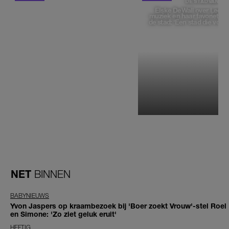
DE STAD VAN
Elske DeWall over Leeu
muziek en haar favoriete p
de stad: 'Een stad die voelt 
NET
BINNEN
BABYNIEUWS
Yvon Jaspers op kraambezoek bij 'Boer zoekt Vrouw'-stel Roel
en Simone: 'Zo ziet geluk eruit'
HEFTIG