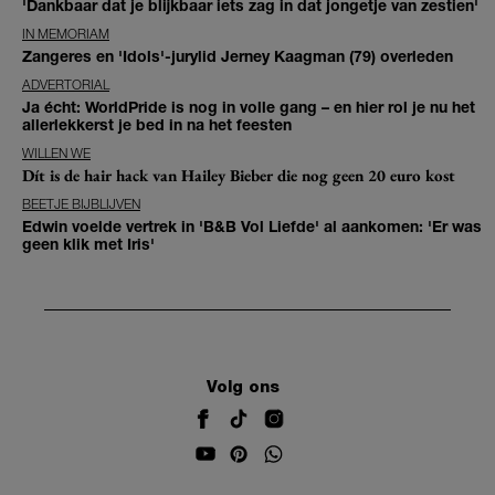
'Dankbaar dat je blijkbaar iets zag in dat jongetje van zestien'
IN MEMORIAM
Zangeres en 'Idols'-jurylid Jerney Kaagman (79) overleden
ADVERTORIAL
Ja écht: WorldPride is nog in volle gang – en hier rol je nu het
allerlekkerst je bed in na het feesten
WILLEN WE
Dít is de hair hack van Hailey Bieber die nog geen 20 euro kost
BEETJE BIJBLIJVEN
Edwin voelde vertrek in 'B&B Vol Liefde' al aankomen: 'Er was
geen klik met Iris'
Volg ons