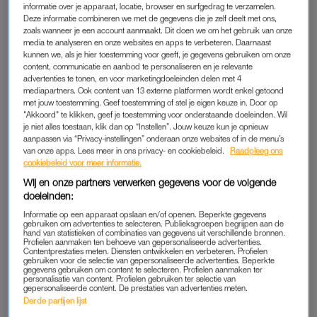
informatie over je apparaat, locatie, browser en surfgedrag te verzamelen.
altijd dichtbij.
Deze informatie combineren we met de gegevens die je zelf deelt met ons,
zoals wanneer je een account aanmaakt. Dit doen we om het gebruik van onze
media te analyseren en onze websites en apps te verbeteren. Daarnaast
Djenairo vertelt dat hij pas veel later begreep wat er echt met
kunnen we, als je hier toestemming voor geeft, je gegevens gebruiken om onze
zijn moeder was gebeurd. “Ik dacht dat ze in het ziekenhuis
content, communicatie en aanbod te personaliseren en je relevante
advertenties te tonen, en voor marketingdoeleinden delen met 4
was”, vertelt hij. Het besef dat zijn moeder daadwerkelijk in de
mediapartners. Ook content van 13 externe platformen wordt enkel getoond
gevangenis
zat kwam als een schok, toen hij op negenjarige
met jouw toestemming. Geef toestemming of stel je eigen keuze in. Door op
leeftijd door een buurvrouw werd ingelicht. “Ik ging dingen
"Akkoord" te klikken, geef je toestemming voor onderstaande doeleinden. Wil
je niet alles toestaan, klik dan op “Instellen”. Jouw keuze kun je opnieuw
opzoeken en dan kom je je erachter wat er echt gebeurd is.
aanpassen via “Privacy-instellingen” onderaan onze websites of in de menu’s
Dan voel je je wel voorgelogen.”
van onze apps. Lees meer in ons privacy- en cookiebeleid.
Raadpleeg ons
cookiebeleid voor meer informatie.
Deze ontdekking bracht veel verwarring en schaamte met zich
Wij en onze partners verwerken gegevens voor de volgende
doeleinden:
mee. “Dat zulke dingen zijn gevoerd vond ik heftig. Ik dacht
dat ze er nooit meer uit zou komen. Dat het nooit meer zou zijn
Informatie op een apparaat opslaan en/of openen. Beperkte gegevens
gebruiken om advertenties te selecteren. Publieksgroepen begrijpen aan de
zoals vroeger.” Op school zocht Djenairo steun bij een docent
hand van statistieken of combinaties van gegevens uit verschillende bronnen.
Profielen aanmaken ten behoeve van gepersonaliseerde advertenties.
die hem adviseerde om zijn verhaal te delen. Hij vertelt het aan
Contentprestaties meten. Diensten ontwikkelen en verbeteren. Profielen
gebruiken voor de selectie van gepersonaliseerde advertenties. Beperkte
Yassine, zijn beste vriend. “Hij veroordeelde me niet, alsof er
gegevens gebruiken om content te selecteren. Profielen aanmaken ter
personalisatie van content. Profielen gebruiken ter selectie van
niks is veranderd. Dat haalt veel druk van je af”, zegt hij.
gepersonaliseerde content. De prestaties van advertenties meten.
Derde partijen lijst