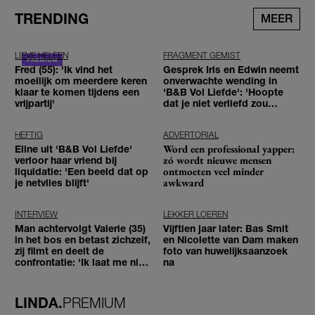
TRENDING
MEER
LIEVE HELEEN
FRAGMENT GEMIST
Fred (55): 'Ik vind het
Gesprek Iris en Edwin neemt
moeilijk om meerdere keren
onverwachte wending in
klaar te komen tijdens een
'B&B Vol Liefde': 'Hoopte
vrijpartij'
dat je niet verliefd zou
worden'
HEFTIG
ADVERTORIAL
Word een professional yapper:
Eline uit 'B&B Vol Liefde'
zó wordt nieuwe mensen
verloor haar vriend bij
ontmoeten veel minder
liquidatie: 'Een beeld dat op
awkward
je netvlies blijft'
INTERVIEW
LEKKER LOEREN
Man achtervolgt Valerie (35)
Vijftien jaar later: Bas Smit
in het bos en betast zichzelf,
en Nicolette van Dam maken
zij filmt en deelt de
foto van huwelijksaanzoek
confrontatie: 'Ik laat me niet
na
tegenhouden'
LINDA.
PREMIUM