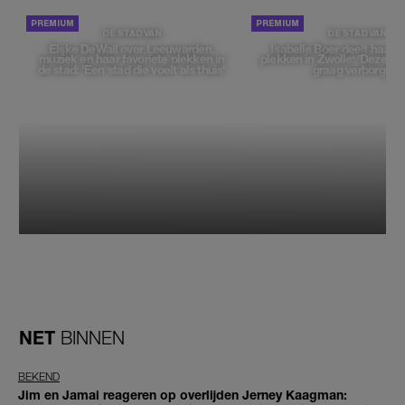
DE STAD VAN
DE STAD VAN
Elske DeWall over Leeuwarden,
Isabelle Boer deelt haar f
muziek en haar favoriete plekken in
plekken in Zwolle: 'Deze pl
de stad: 'Een stad die voelt als thuis'
graag verborgen'
NET
BINNEN
BEKEND
Jim en Jamai reageren op overlijden Jerney Kaagman: