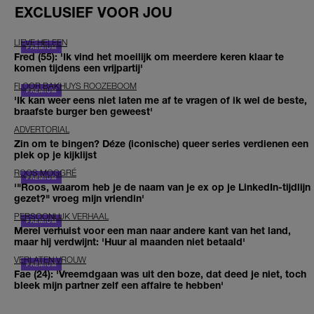
EXCLUSIEF VOOR JOU
LIEVE HELEEN
Fred (55): 'Ik vind het moeilijk om meerdere keren klaar te
komen tijdens een vrijpartij'
FLOOR BAKHUYS ROOZEBOOM
'Ik kan weer eens niet laten me af te vragen of ik wel de beste,
braafste burger ben geweest'
ADVERTORIAL
Zin om te bingen? Déze (iconische) queer series verdienen een
plek op je kijklijst
ROOS MOGGRÉ
'"Roos, waarom heb je de naam van je ex op je LinkedIn-tijdlijn
gezet?" vroeg mijn vriendin'
PERSOONLIJK VERHAAL
Merel verhuist voor een man naar andere kant van het land,
maar hij verdwijnt: 'Huur al maanden niet betaald'
VERLATEN VROUW
Fae (24): 'Vreemdgaan was uit den boze, dat deed je niet, toch
bleek mijn partner zelf een affaire te hebben'