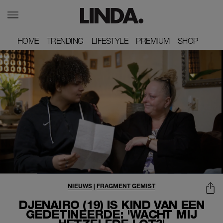
HOME
HOME
TRENDING
TRENDING
LIFESTYLE
LIFESTYLE
PREMIUM
PREMIUM
SHOP
SHOP
NIEUWS
|
FRAGMENT GEMIST
DJENAIRO (19) IS KIND VAN EEN
GEDETINEERDE: 'WACHT MIJ