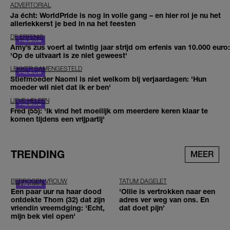
ADVERTORIAL
Ja écht: WorldPride is nog in volle gang – en hier rol je nu het
allerlekkerst je bed in na het feesten
DE ERFENIS
Amy’s zus voert al twintig jaar strijd om erfenis van 10.000 euro:
'Op de uitvaart is ze niet geweest'
LEKKER SAMENGESTELD
Stiefmoeder Naomi is niet welkom bij verjaardagen: 'Hun
moeder wil niet dat ik er ben'
LIEVE HELEEN
Fred (55): 'Ik vind het moeilijk om meerdere keren klaar te
komen tijdens een vrijpartij'
TRENDING
MEER
BEDROGEN VROUW
TATUM DAGELET
Een paar uur na haar dood
'Ollie is vertrokken naar een
ontdekte Thom (32) dat zijn
adres ver weg van ons. En
vriendin vreemdging: 'Echt,
dat doet pijn’
mijn bek viel open'