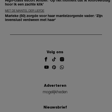
High-class escort Amber: ‘Op het moment dat ik vooroverbuig
hoor ik een zachte klik’
MET DE MANTEL DER LIEFDE
Marieke (50) zorgde voor haar mantelzorgende vader: 'Zijn
levenslust verdween met haar'
Volg ons
Adverteren
mogelijkheden
Nieuwsbrief