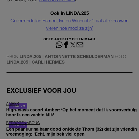
Ook in LINDA.205
Covermodellen Esmee, Isa en Winonah: ‘Laat alle vrouwen
vieren hoe mooi ze zijn’
GOED ARTIKEL? DELEN MAAR.
BRON
LINDA.205 | ANTOINNETTE SCHEULDERMAN
FOTO
LINDA.205 | CARLI HERMÈS
EXCLUSIEF VOOR JOU
AMBER
High-class escort Amber: ‘Op het moment dat ik vooroverbuig
hoor ik een zachte klik’
BEDROGEN VROUW
Een paar uur na haar dood ontdekte Thom (32) dat zijn vriendin
vreemdging: 'Echt, mijn bek viel open'