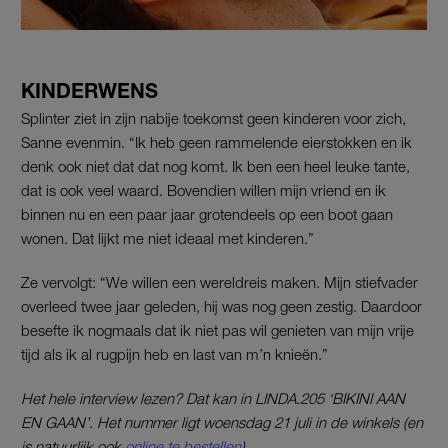
KINDERWENS
Splinter ziet in zijn nabije toekomst geen kinderen voor zich,
Sanne evenmin. “Ik heb geen rammelende eierstokken en ik
denk ook niet dat dat nog komt. Ik ben een heel leuke tante,
dat is ook veel waard. Bovendien willen mijn vriend en ik
binnen nu en een paar jaar grotendeels op een boot gaan
wonen. Dat lijkt me niet ideaal met kinderen.”
Ze vervolgt: “We willen een wereldreis maken. Mijn stiefvader
overleed twee jaar geleden, hij was nog geen zestig. Daardoor
besefte ik nogmaals dat ik niet pas wil genieten van mijn vrije
tijd als ik al rugpijn heb en last van m’n knieën.”
Het hele interview lezen? Dat kan in LINDA.205 ‘BIKINI AAN
EN GAAN’. Het nummer ligt woensdag 21 juli in de winkels (en
is natuurlijk ook
online te bestellen
).