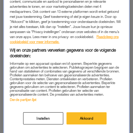
enorm. Omdat ik op zulke momenten weer even zelf het jochie
content, communicatie en aanbod te personaliseren en je relevante
advertenties te tonen, en voor marketingdoeleinden delen met 4
ben dat zo heeft geworsteld.”
mediapartners. Ook content van 13 externe platformen wordt enkel getoond
met jouw toestemming. Geef toestemming of stel je eigen keuze in. Door op
Sanne Hans herkent dit. Zij werd vroeger gepest met haar
"Akkoord" te klikken, geef je toestemming voor onderstaande doeleinden. Wil
je niet alles toestaan, klik dan op “Instellen”. Jouw keuze kun je opnieuw
gestotter en schreef daar als Miss Montreal een nummer over.
aanpassen via “Privacy-instellingen” onderaan onze websites of in de menu’s
“Als ik dat live speel voor vijftienjarigen is het alsof ik mezelf zie
van onze apps. Lees meer in ons privacy- en cookiebeleid.
Raadpleeg ons
staan – keer tienduizend. Meisjes die de tekst letterlijk
cookiebeleid voor meer informatie.
meezingen. Dat vind ik heel mooi aan ons werk: dat je mensen
Wij en onze partners verwerken gegevens voor de volgende
doeleinden:
kunt helpen met iets dat je maakt.”
Informatie op een apparaat opslaan en/of openen. Beperkte gegevens
gebruiken om advertenties te selecteren. Publieksgroepen begrijpen aan de
hand van statistieken of combinaties van gegevens uit verschillende bronnen.
TWEE TEGELIJK
Profielen aanmaken ten behoeve van gepersonaliseerde advertenties.
Contentprestaties meten. Diensten ontwikkelen en verbeteren. Profielen
gebruiken voor de selectie van gepersonaliseerde advertenties. Beperkte
Als het even later over de liefde gaat, vertelt Splinter dat hij
gegevens gebruiken om content te selecteren. Profielen aanmaken ter
nogal snel verliefd is. “Soms op meerdere jongens tegelijk. En
personalisatie van content. Profielen gebruiken ter selectie van
gepersonaliseerde content. De prestaties van advertenties meten.
ook regelmatig op eikels die zichzelf heel knap vinden. Ergens
Derde partijen lijst
vind ik dat dan toch prettig.” Maar hij zoekt vooral iemand die
hem een beetje op avontuur meeneemt. “Hij hoeft niet per se
Instellen
Akkoord
elke dag een boek te lezen, maar een brede algemene
interesse vind ik wel belangrijk.”