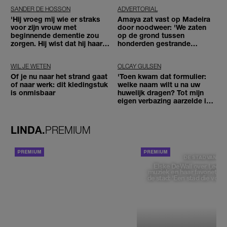
SANDER DE HOSSON
ADVERTORIAL
'Hij vroeg mij wie er straks
Amaya zat vast op Madeira
voor zijn vrouw met
door noodweer: 'We zaten
beginnende dementie zou
op de grond tussen
zorgen. Hij wist dat hij haar
honderden gestrande
zou moeten loslaten'
reizigers'
WIL JE WETEN
OLCAY GULSEN
Of je nu naar het strand gaat
'Toen kwam dat formulier:
of naar werk: dit kledingstuk
welke naam wilt u na uw
is onmisbaar
huwelijk dragen? Tot mijn
eigen verbazing aarzelde ik
geen moment'
LINDA.
PREMIUM
ACHTERGROND
DE STAD VAN
Elske DeWall over Leeu
muziek en haar favoriete p
de stad: 'Een stad die voelt 