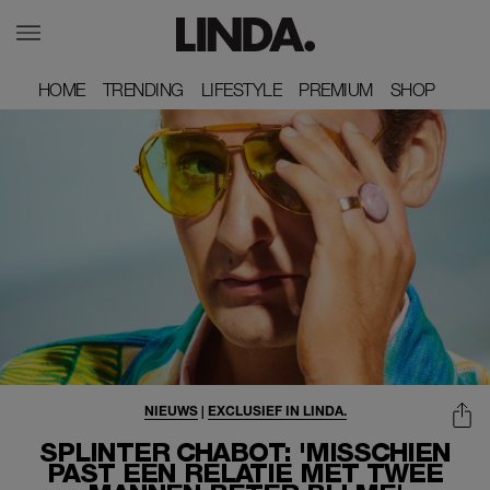
HOME
HOME
TRENDING
TRENDING
LIFESTYLE
LIFESTYLE
PREMIUM
PREMIUM
SHOP
SHOP
NIEUWS
|
EXCLUSIEF IN LINDA.
SPLINTER CHABOT: 'MISSCHIEN
PAST EEN RELATIE MET TWEE