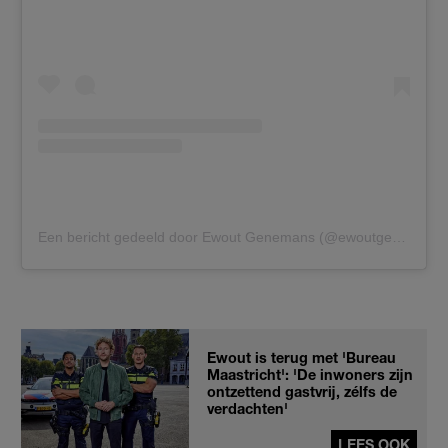
Een bericht gedeeld door Ewout Genemans (@ewoutgenemans)
Ewout is terug met 'Bureau
Maastricht': 'De inwoners zijn
ontzettend gastvrij, zélfs de
verdachten'
LEES OOK