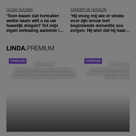
OLCAY GULSEN
SANDER DE HOSSON
'Toen kwam dat formulier:
'Hij vroeg mij wie er straks
welke naam wilt u na uw
voor zijn vrouw met
huwelijk dragen? Tot mijn
beginnende dementie zou
eigen verbazing aarzelde ik
zorgen. Hij wist dat hij haar
geen moment'
zou moeten loslaten'
LINDA.
PREMIUM
DE STAD VAN
DE STAD VAN
Elske DeWall over Leeuwarden,
Isabelle Boer deelt haar f
muziek en haar favoriete plekken in
plekken in Zwolle: 'Deze pl
de stad: 'Een stad die voelt als thuis'
graag verborgen'