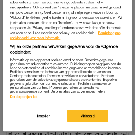
advertenties te tonen, en voor marketingdoeleinden delen met 4
seizoen zal ik meelopen met de agenten van de politie in
mediapartners. Ook content van 13 externe platformen wordt enkel getoond
met jouw toestemming. Geef toestemming of stel je eigen keuze in. Door op
Utrecht.’
"Akkoord" te klikken, geef je toestemming voor onderstaande doeleinden. Wil
je niet alles toestaan, klik dan op “Instellen”. Jouw keuze kun je opnieuw
De opnames starten in het voorjaar van 2025, en volgens
aanpassen via “Privacy-instellingen” onderaan onze websites of in de menu’s
van onze apps. Lees meer in ons privacy- en cookiebeleid.
Raadpleeg ons
Genemans wordt binnenkort bekend wanneer het nieuwe
cookiebeleid voor meer informatie.
seizoen te zien zal zijn.
Wij en onze partners verwerken gegevens voor de volgende
doeleinden:
REACTIES
Informatie op een apparaat opslaan en/of openen. Beperkte gegevens
gebruiken om advertenties te selecteren. Publieksgroepen begrijpen aan de
hand van statistieken of combinaties van gegevens uit verschillende bronnen.
De aankondiging zorgt voor een storm aan reacties. Fans van
Profielen aanmaken ten behoeve van gepersonaliseerde advertenties.
Contentprestaties meten. Diensten ontwikkelen en verbeteren. Profielen
het programma kunnen hun enthousiasme nauwelijks
gebruiken voor de selectie van gepersonaliseerde advertenties. Beperkte
bedwingen. ‘Mooiste stad van het land’, schrijft een volger,
gegevens gebruiken om content te selecteren. Profielen aanmaken ter
personalisatie van content. Profielen gebruiken ter selectie van
terwijl een ander toevoegt: ‘Zo leuk!’ Ook Jan-Willem, een
gepersonaliseerde content. De prestaties van advertenties meten.
Derde partijen lijst
bekende politievlogger uit
Utrecht
, liet van zich horen en
verwelkomt Ewout Genemans hartelijk in ‘zijn’ stad.
Instellen
Akkoord
De locatiekeuze kwam niet helemaal uit de lucht vallen. Vorige
week deelde de presentator al een veelzeggende selfie voor
het politiebureau in Utrecht, die hij later weer verwijderde. Toch