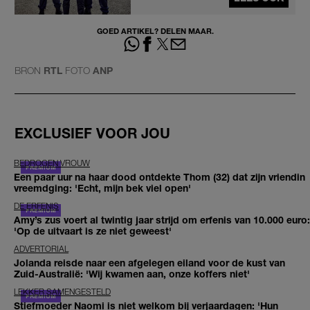
GOED ARTIKEL? DELEN MAAR.
BRON
RTL
FOTO
ANP
EXCLUSIEF VOOR JOU
BEDROGEN VROUW
Een paar uur na haar dood ontdekte Thom (32) dat zijn vriendin
vreemdging: 'Echt, mijn bek viel open'
DE ERFENIS
Amy’s zus voert al twintig jaar strijd om erfenis van 10.000 euro:
'Op de uitvaart is ze niet geweest'
ADVERTORIAL
Jolanda reisde naar een afgelegen eiland voor de kust van
Zuid-Australië: 'Wij kwamen aan, onze koffers niet'
LEKKER SAMENGESTELD
Stiefmoeder Naomi is niet welkom bij verjaardagen: 'Hun