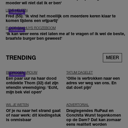
moeder wil niet dat ik er ben'
LIEVE HELEEN
Fred (55): 'Ik vind het moeilijk om meerdere keren klaar te
komen tijdens een vrijpartij'
FLOOR BAKHUYS ROOZEBOOM
'Ik kan weer eens niet laten me af te vragen of ik wel de beste,
braafste burger ben geweest'
TRENDING
MEER
BEDROGEN VROUW
TATUM DAGELET
Een paar uur na haar dood
'Ollie is vertrokken naar een
ontdekte Thom (32) dat zijn
adres ver weg van ons. En
vriendin vreemdging: 'Echt,
dat doet pijn’
mijn bek viel open'
WIL JE WETEN
ADVERTORIAL
Of je nu naar het strand gaat
Draglegendes RuPaul en
of naar werk: dit kledingstuk
Conchita Wurst tegenkomen
is onmisbaar
op de Dam? Dat kan zomaar
eens realiteit worden