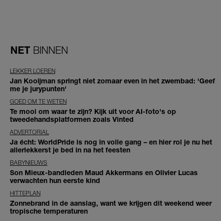
NET
BINNEN
LEKKER LOEREN
Jan Kooijman springt niet zomaar even in het zwembad: 'Geef
me je jurypunten'
GOED OM TE WETEN
Te mooi om waar te zijn? Kijk uit voor AI-foto's op
tweedehandsplatformen zoals Vinted
ADVERTORIAL
Ja écht: WorldPride is nog in volle gang – en hier rol je nu het
allerlekkerst je bed in na het feesten
BABYNIEUWS
Son Mieux-bandleden Maud Akkermans en Olivier Lucas
verwachten hun eerste kind
HITTEPLAN
Zonnebrand in de aanslag, want we krijgen dit weekend weer
tropische temperaturen