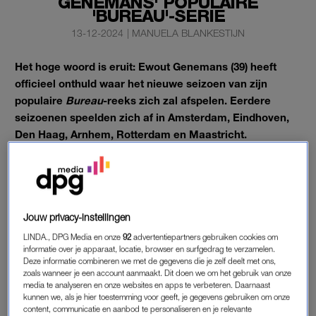
GENEMANS' POPULAIRE
'BUREAU'-SERIE
13-12-2024
|
MANUELA BLANKESTIJN
Het hoge woord is eruit: Ewout Genemans (39) heeft
officieel onthuld waar het nieuwe seizoen van zijn
populaire
Bureau
-reeks zich zal afspelen. Eerdere
seizoenen speelden zich af in Amsterdam, Eindhoven,
Den Haag, Arnhem, Rotterdam en Maastricht.
De presentator deelt op Instagram dat Utrecht het decor wordt
voor het zevende seizoen.
Jouw privacy-instellingen
‘BUREAU UTRECHT’
LINDA., DPG Media en onze
92
advertentiepartners gebruiken cookies om
In de
‘Bureau’-reeks
volgt Genemans agenten in verschillende
informatie over je apparaat, locatie, browser en surfgedrag te verzamelen.
steden tijdens hun dagelijkse werk. Op de aankondigingsfoto
Deze informatie combineren we met de gegevens die je zelf deelt met ons,
zoals wanneer je een account aanmaakt. Dit doen we om het gebruik van onze
van het nieuwe seizoen poseert de presentator voor een
media te analyseren en onze websites en apps te verbeteren. Daarnaast
politieauto met de iconische Domtoren op de achtergrond. Bij
kunnen we, als je hier toestemming voor geeft, je gegevens gebruiken om onze
content, communicatie en aanbod te personaliseren en je relevante
de foto schrijft hij enthousiast: ‘
Bureau Utrecht
! Volgend