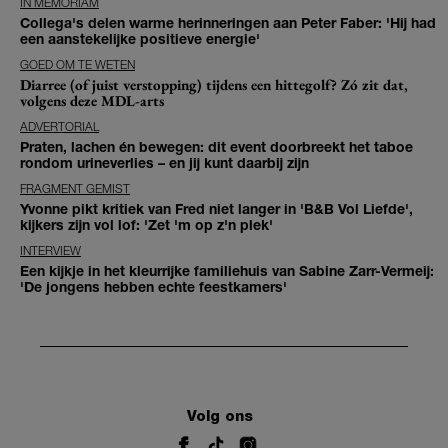
IN MEMORIAM
Collega's delen warme herinneringen aan Peter Faber: 'Hij had
een aanstekelijke positieve energie'
GOED OM TE WETEN
Diarree (of juist verstopping) tijdens een hittegolf? Zó zit dat,
volgens deze MDL-arts
ADVERTORIAL
Praten, lachen én bewegen: dit event doorbreekt het taboe
rondom urineverlies – en jij kunt daarbij zijn
FRAGMENT GEMIST
Yvonne pikt kritiek van Fred niet langer in 'B&B Vol Liefde',
kijkers zijn vol lof: 'Zet 'm op z'n plek'
INTERVIEW
Een kijkje in het kleurrijke familiehuis van Sabine Zarr-Vermeij:
'De jongens hebben echte feestkamers'
Volg ons