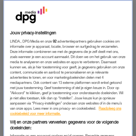
Ze verruilden de sneeuw voor de zon en vertrokken naar
Spanje om de serie op te nemen. Uiteraard zal ook
moeder
Monique
in de serie te zien zijn. Toch begonnen er plots
geruchten te circuleren dat de twee niet meer samen zouden
Jouw privacy-instellingen
zijn. Hoe zit dat nu precies?
LINDA., DPG Media en onze
92
advertentiepartners gebruiken cookies om
informatie over je apparaat, locatie, browser en surfgedrag te verzamelen.
Even een korte opfrisser hoe
Mike en Denise
de liefde tóch bij
Deze informatie combineren we met de gegevens die je zelf deelt met ons,
zoals wanneer je een account aanmaakt. Dit doen we om het gebruik van onze
elkaar vonden: Mike stuurde Denise in eerste instantie naar
media te analyseren en onze websites en apps te verbeteren. Daarnaast
huis en knoopte een relatie aan met
Antine
. Zij kwam er tijdens
kunnen we, als je hier toestemming voor geeft, je gegevens gebruiken om onze
content, communicatie en aanbod te personaliseren en je relevante
hun relatie achter dat Mike het contact met Denise weer
advertenties te tonen, en voor marketingdoeleinden delen met 4
oppakte, waarop zij de relatie besloot te verbreken.
mediapartners. Ook content van 13 externe platformen wordt enkel getoond
met jouw toestemming. Geef toestemming of stel je eigen keuze in. Door op
"Akkoord" te klikken, geef je toestemming voor onderstaande doeleinden. Wil
je niet alles toestaan, klik dan op “Instellen”. Jouw keuze kun je opnieuw
GERUCHTEN
aanpassen via “Privacy-instellingen” onderaan onze websites of in de menu’s
van onze apps. Lees meer in ons privacy- en cookiebeleid.
Raadpleeg ons
Moeder Monique speelde ook nog een rol in de
cookiebeleid voor meer informatie.
geruchtenmolen.
Denise bevestigde
in eerste instantie
Wij en onze partners verwerken gegevens voor de volgende
tegenover
RTL Boulevard
dat de twee samen waren, maar
doeleinden:
vervolgens beweerde Monique juist dat dit niet het geval was.
Informatie op een apparaat opslaan en/of openen. Beperkte gegevens