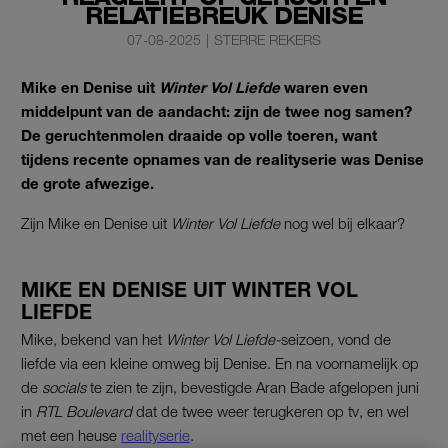
RELATIEBREUK DENISE
07-08-2025
|
STERRE REKERS
Mike en Denise uit
Winter Vol Liefde
waren even
middelpunt van de aandacht: zijn de twee nog samen?
De geruchtenmolen draaide op volle toeren, want
tijdens recente opnames van de realityserie was Denise
de grote afwezige.
Zijn Mike en Denise uit
Winter
Vol Liefde
nog wel bij elkaar?
MIKE EN DENISE UIT WINTER VOL
LIEFDE
Mike, bekend van het
Winter Vol Liefde-
seizoen, vond de
liefde via een kleine omweg bij Denise. En na voornamelijk op
de
socials
te zien te zijn, bevestigde Aran Bade afgelopen juni
in
RTL Boulevard
dat de twee weer terugkeren op tv, en wel
met een heuse
realityserie
.