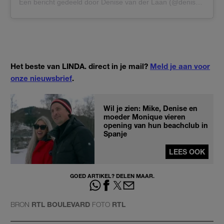
Een bericht gedeeld door Denise van der Laan (@denisevdlaanx)
Het beste van LINDA. direct in je mail?
Meld je aan voor
onze nieuwsbrief
.
Wil je zien: Mike, Denise en
moeder Monique vieren
opening van hun beachclub in
Spanje
LEES OOK
GOED ARTIKEL? DELEN MAAR.
BRON
RTL BOULEVARD
FOTO
RTL