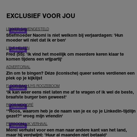
EXCLUSIEF VOOR JOU
LEKKER SAMENGESTELD
Stiefmoeder Naomi is niet welkom bij verjaardagen: 'Hun
moeder wil niet dat ik er ben'
LIEVE HELEEN
Fred (55): 'Ik vind het moeilijk om meerdere keren klaar te
komen tijdens een vrijpartij'
ADVERTORIAL
Zin om te bingen? Déze (iconische) queer series verdienen een
plek op je kijklijst
FLOOR BAKHUYS ROOZEBOOM
'Ik kan weer eens niet laten me af te vragen of ik wel de beste,
braafste burger ben geweest'
ROOS MOGGRÉ
'"Roos, waarom heb je de naam van je ex op je LinkedIn-tijdlijn
gezet?" vroeg mijn vriendin'
PERSOONLIJK VERHAAL
Merel verhuist voor een man naar andere kant van het land,
maar hij verdwijnt: 'Huur al maanden niet betaald'