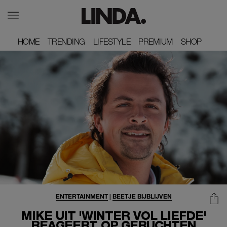
HOME
HOME
TRENDING
TRENDING
LIFESTYLE
LIFESTYLE
PREMIUM
PREMIUM
SHOP
SHOP
ENTERTAINMENT
|
BEETJE BIJBLIJVEN
MIKE UIT 'WINTER VOL LIEFDE'
REAGEERT OP GERUCHTEN