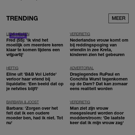
TRENDING
MEER
LIEVE HELEEN
VERDRIETIG
Fred (55): 'Ik vind het
Nederlandse vrouw komt om
moeilijk om meerdere keren
bij reddingspoging van
klaar te komen tijdens een
vriendin in zee Kreta,
vrijpartij'
kinderen zien het gebeuren
HEFTIG
ADVERTORIAL
Eline uit 'B&B Vol Liefde'
Draglegendes RuPaul en
verloor haar vriend bij
Conchita Wurst tegenkomen
liquidatie: 'Een beeld dat op
op de Dam? Dat kan zomaar
je netvlies blijft'
eens realiteit worden
BARBARA & JOOST
VERDRIETIG
Barbara: 'Zorgen over het
Man ziet zijn vrouw
feit dat ik een oudere
meegesleurd worden door
moeder ben, had ik niet. Tot
modderstroom: 'De laatste
nu'
keer dat ik mijn vrouw zag'