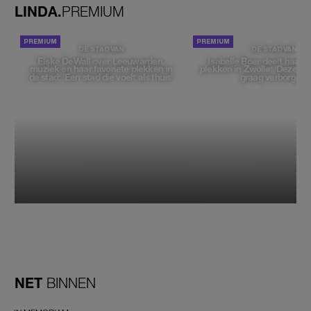
LINDA.
PREMIUM
DE STAD VAN
DE STAD VAN
Elske DeWall over Leeuwarden,
Isabelle Boer deelt haar f
muziek en haar favoriete plekken in
plekken in Zwolle: 'Deze pl
de stad: 'Een stad die voelt als thuis'
graag verborgen'
NET
BINNEN