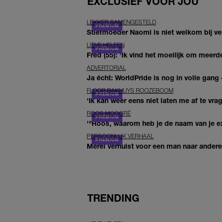
EXCLUSIEF VOOR JOU
LEKKER SAMENGESTELD
Stiefmoeder Naomi is niet welkom bij ver
LIEVE HELEEN
Fred (55): 'Ik vind het moeilijk om meerde
ADVERTORIAL
Ja écht: WorldPride is nog in volle gang –
FLOOR BAKHUYS ROOZEBOOM
'Ik kan weer eens niet laten me af te vr
ROOS MOGGRÉ
'"Roos, waarom heb je de naam van je ex 
PERSOONLIJK VERHAAL
Merel verhuist voor een man naar andere 
TRENDING