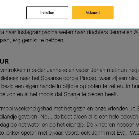
an ze te popelen om volgende week weer even voet 
Instellen
Akkoord
ia haar Instagrampagina weten haar dochters Jennie en Aid
gaan, erg gemist te hebben.
UUR
n vertrokken moeder Janneke en vader Johan met hun nege
Tollebeek naar het Spaanse dorpje Pinoso, waar zij een ni
 bezig een eigen handel in olijfolie op poten te zetten. In hu
de zon en al het moois dat Spanje te bieden heeft.
ooi weekend gehad met het gezin en onze vrienden uit Sp
ilandje gevaren. Nou, de boot alleen al is een hele beleven
dag op het water en op het eilandje. De kinderen hebben w
o lekker spelen met elkaar, vooral ook Johni met Eva. Waar