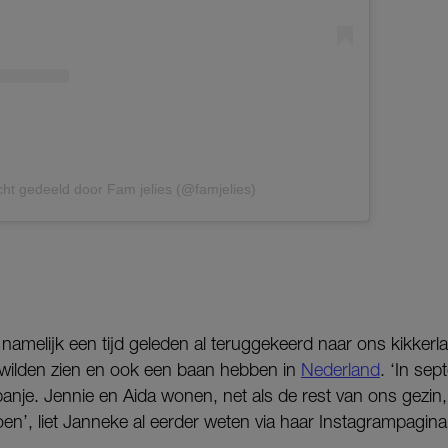
cht gedeeld door Fam jelies (@famjelies)
namelijk een tijd geleden al teruggekeerd naar ons kikkerl
wilden zien en ook een baan hebben in
Nederland
. ‘In se
Spanje. Jennie en Aida wonen, net als de rest van ons gezin
doen’, liet Janneke al eerder weten via haar Instagrampagina