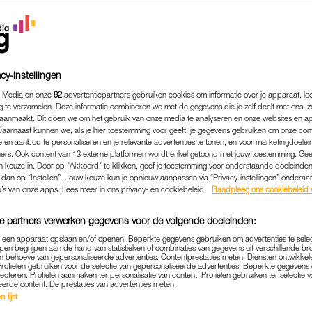
cy-instellingen
 Media en onze
92
advertentiepartners gebruiken cookies om informatie over je apparaat, lo
g te verzamelen. Deze informatie combineren we met de gegevens die je zelf deelt met ons, z
aanmaakt. Dit doen we om het gebruik van onze media te analyseren en onze websites en a
Daarnaast kunnen we, als je hier toestemming voor geeft, je gegevens gebruiken om onze con
 en aanbod te personaliseren en je relevante advertenties te tonen, en voor marketingdoele
ers. Ook content van 13 externe platformen wordt enkel getoond met jouw toestemming. Ge
gen keuze in. Door op "Akkoord" te klikken, geef je toestemming voor onderstaande doeleinden. 
k dan op “Instellen”. Jouw keuze kun je opnieuw aanpassen via “Privacy-instellingen” ondera
ENTERTAINMENT
|
BEETJE BIJBLIJVEN
u’s van onze apps. Lees meer in ons privacy- en cookiebeleid.
Raadpleeg ons cookiebeleid 
ELIES UIT 'EEN HUIS VOL 
e partners verwerken gegevens voor de volgende doeleinden:
NKORT HERENIGD MET DO
p een apparaat opslaan en/of openen. Beperkte gegevens gebruiken om advertenties te sele
JENNIE EN AIDA
pen begrijpen aan de hand van statistieken of combinaties van gegevens uit verschillende br
 behoeve van gepersonaliseerde advertenties. Contentprestaties meten. Diensten ontwikkel
Profielen gebruiken voor de selectie van gepersonaliseerde advertenties. Beperkte gegeven
19-06-2024
|
TOM STEVENS
lecteren. Profielen aanmaken ter personalisatie van content. Profielen gebruiken ter selectie 
eerde content. De prestaties van advertenties meten.
 lijst
Een Huis Vol
Emigreert
geniet nog altijd volop van 