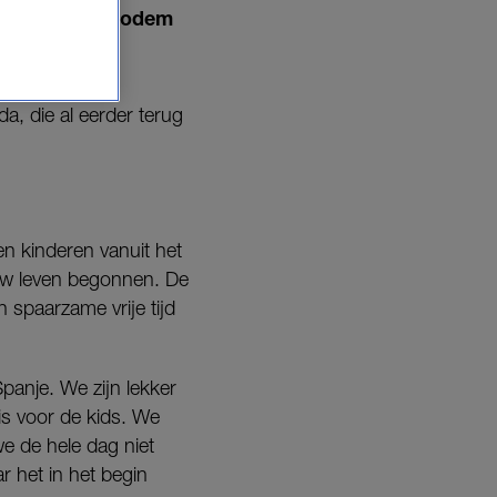
op Hollandse bodem
a, die al eerder terug
n kinderen vanuit het
euw leven begonnen. De
n spaarzame vrije tijd
anje. We zijn lekker
is voor de kids. We
e de hele dag niet
 het in het begin