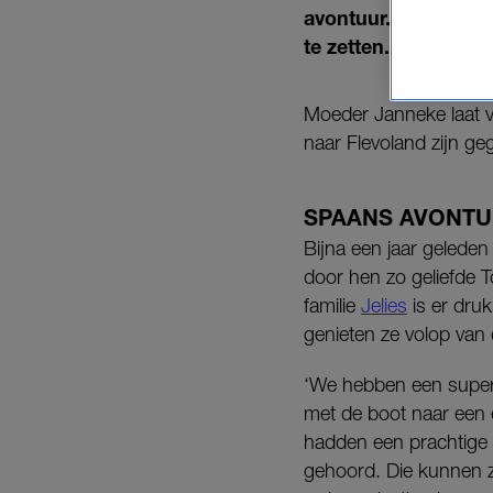
avontuur. Toch sta
te zetten.
Moeder Janneke laat v
naar Flevoland zijn ge
SPAANS AVONT
Bijna een jaar gelede
door hen zo geliefde 
familie
Jelies
is er druk
genieten ze volop van 
‘We hebben een superm
met de boot naar een e
hadden een prachtige 
gehoord. Die kunnen z