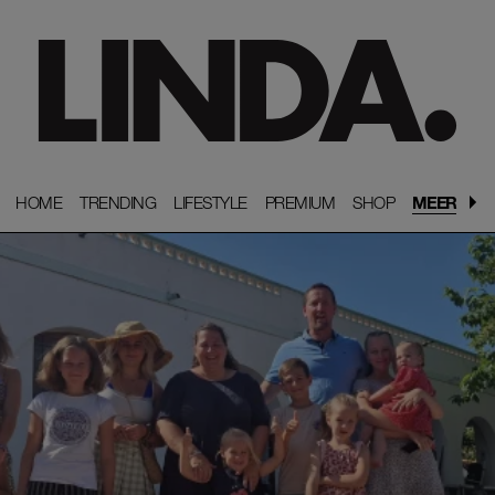
HOME
HOME
TRENDING
TRENDING
LIFESTYLE
LIFESTYLE
PREMIUM
PREMIUM
SHOP
SHOP
MEER