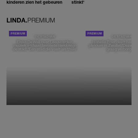
kinderen zien het gebeuren
stinkt'
LINDA.
PREMIUM
DE STAD VAN
DE STAD VAN
Elske DeWall over Leeuwarden,
Isabelle Boer deelt haar f
muziek en haar favoriete plekken in
plekken in Zwolle: 'Deze pl
de stad: 'Een stad die voelt als thuis'
graag verborgen'