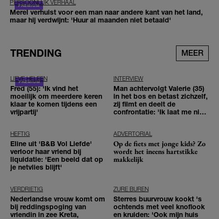
PERSOONLIJK VERHAAL
Merel verhuist voor een man naar andere kant van het land,
maar hij verdwijnt: 'Huur al maanden niet betaald'
TRENDING
MEER
LIEVE HELEEN
INTERVIEW
Fred (55): 'Ik vind het
Man achtervolgt Valerie (35)
moeilijk om meerdere keren
in het bos en betast zichzelf,
klaar te komen tijdens een
zij filmt en deelt de
vrijpartij'
confrontatie: 'Ik laat me niet
tegenhouden'
HEFTIG
ADVERTORIAL
Op de fiets met jonge kids? Zo
Eline uit 'B&B Vol Liefde'
wordt het ineens hartstikke
verloor haar vriend bij
makkelijk
liquidatie: 'Een beeld dat op
je netvlies blijft'
VERDRIETIG
ZURE BUREN
Nederlandse vrouw komt om
Sterres buurvrouw kookt 's
bij reddingspoging van
ochtends met veel knoflook
vriendin in zee Kreta,
en kruiden: 'Ook mijn huis