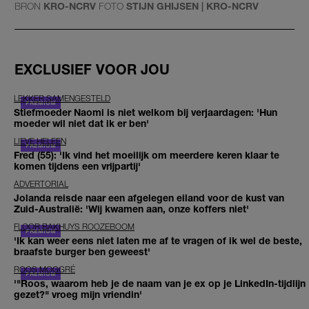
BRON
KRO-NCRV
FOTO
STIJN GHIJSEN | KRO-NCRV
EXCLUSIEF VOOR JOU
LEKKER SAMENGESTELD
Stiefmoeder Naomi is niet welkom bij verjaardagen: 'Hun
moeder wil niet dat ik er ben'
LIEVE HELEEN
Fred (55): 'Ik vind het moeilijk om meerdere keren klaar te
komen tijdens een vrijpartij'
ADVERTORIAL
Jolanda reisde naar een afgelegen eiland voor de kust van
Zuid-Australië: 'Wij kwamen aan, onze koffers niet'
FLOOR BAKHUYS ROOZEBOOM
'Ik kan weer eens niet laten me af te vragen of ik wel de beste,
braafste burger ben geweest'
ROOS MOGGRÉ
'"Roos, waarom heb je de naam van je ex op je LinkedIn-tijdlijn
gezet?" vroeg mijn vriendin'