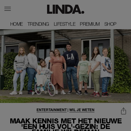
HOME
HOME
TRENDING
TRENDING
LIFESTYLE
LIFESTYLE
PREMIUM
PREMIUM
SHOP
SHOP
ENTERTAINMENT
|
WIL JE WETEN
MAAK KENNIS MET HET NIEUWE
'EEN HUIS VOL'-GEZIN: DE