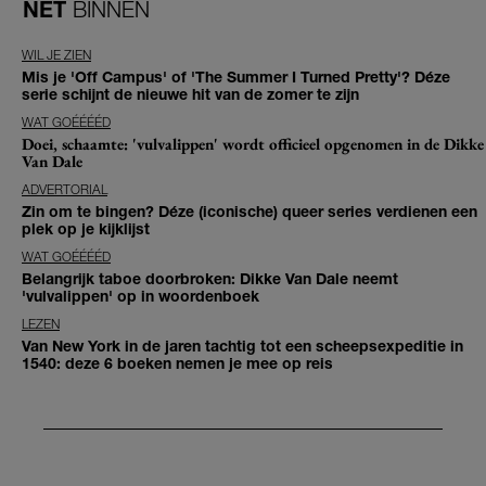
NET
BINNEN
WIL JE ZIEN
Mis je 'Off Campus' of 'The Summer I Turned Pretty'? Déze
serie schijnt de nieuwe hit van de zomer te zijn
WAT GOÉÉÉÉD
Doei, schaamte: 'vulvalippen' wordt officieel opgenomen in de Dikke
Van Dale
ADVERTORIAL
Zin om te bingen? Déze (iconische) queer series verdienen een
plek op je kijklijst
WAT GOÉÉÉÉD
Belangrijk taboe doorbroken: Dikke Van Dale neemt
'vulvalippen' op in woordenboek
LEZEN
Van New York in de jaren tachtig tot een scheepsexpeditie in
1540: deze 6 boeken nemen je mee op reis