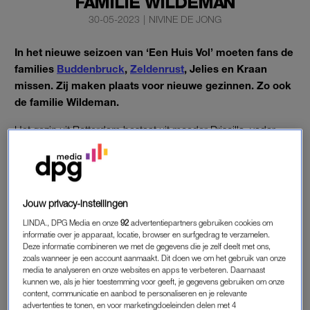
FAMILIE WILDEMAN
30-05-2023
|
NIVINE DE JONG
In het nieuwe seizoen van ‘Een Huis Vol’ moeten fans de
families
Buddenbruck
,
Zeldenrust
, Jelies en Kraan
missen. Zij maken plaats voor nieuwe gezinnen. Zo ook
de familie Wildeman.
Het gezin uit Rotterdam bestaat uit moeder Priscilla, vader
Lukas en zeven kinderen.
FAMILIE WILDEMAN
Jouw privacy-instellingen
Priscilla is moeder van alle koters, Lukas is vader van de
LINDA., DPG Media en onze
92
advertentiepartners gebruiken cookies om
laatste twee. Al zijn ze een samengesteld gezin; ze voelen zich
informatie over je apparaat, locatie, browser en surfgedrag te verzamelen.
één grote familie. Als het aan Priscilla en Lukas ligt, is de
Deze informatie combineren we met de gegevens die je zelf deelt met ons,
zoals wanneer je een account aanmaakt. Dit doen we om het gebruik van onze
familie nog niet compleet. Zij zouden dolgraag nog een achtste
media te analyseren en onze websites en apps te verbeteren. Daarnaast
kindje krijgen, vertellen ze aan KRO-NCRV. Hoe meer zielen,
kunnen we, als je hier toestemming voor geeft, je gegevens gebruiken om onze
hoe meer vreugd.
content, communicatie en aanbod te personaliseren en je relevante
advertenties te tonen, en voor marketingdoeleinden delen met 4