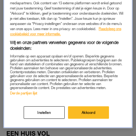
mediapartners. Ook content van 13 externe platformen wordt enkel getoond
Toen de familie Wildeman werd benaderd voor het
met jouw toestemming. Geef toestemming of stel je eigen keuze in. Door op
programma, moest Priscilla nog even nadenken. “Ik dacht
"Akkoord" te klikken, geef je toestemming voor onderstaande doeleinden. Wil
je niet alles toestaan, klik dan op “Instellen”. Jouw keuze kun je opnieuw
meteen van, nee, ik ga niet met mijn hoofd op televisie. Maar
aanpassen via “Privacy-instellingen” onderaan onze websites of in de menu’s
toen ik het hier thuis met Lukas en de kinderen deelde, was
van onze apps. Lees meer in ons privacy- en cookiebeleid.
Raadpleeg ons
cookiebeleid voor meer informatie.
iedereen gelijk enthousiast. Het is een kans die je niet vaak
Wij en onze partners verwerken gegevens voor de volgende
krijgt, om aan zoiets mee te mogen doen. Te mogen beleven
doeleinden:
hoe het is om door camera’s gevolgd te worden. Die
once-in-
Informatie op een apparaat opslaan en/of openen. Beperkte gegevens
a-lifetime-
kans, naast het feit dat de kinderen en Lukas vóór
gebruiken om advertenties te selecteren. Publieksgroepen begrijpen aan de
waren, gaf de doorslag om mee te doen.”
hand van statistieken of combinaties van gegevens uit verschillende bronnen.
Profielen aanmaken ten behoeve van gepersonaliseerde advertenties.
Contentprestaties meten. Diensten ontwikkelen en verbeteren. Profielen
gebruiken voor de selectie van gepersonaliseerde advertenties. Beperkte
gegevens gebruiken om content te selecteren. Profielen aanmaken ter
Familie Jelies uit 'Een Huis Vol'
personalisatie van content. Profielen gebruiken ter selectie van
verlaat de polder voor Spaanse
gepersonaliseerde content. De prestaties van advertenties meten.
costa: 'We zoeken meer rust'
Derde partijen lijst
LEES OOK
Instellen
Akkoord
EEN HUIS VOL