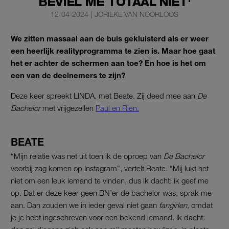
BEVIEL ME TOTAAL NIET'
12-04-2024
|
JORIEKE VAN NOORLOOS
We zitten massaal aan de buis gekluisterd als er weer
een heerlijk realityprogramma te zien is. Maar hoe gaat
het er achter de schermen aan toe? En hoe is het om
een van de deelnemers te zijn?
Deze keer spreekt LINDA. met Beate. Zij deed mee aan
De
Bachelor
met vrijgezellen
Paul en Rien.
BEATE
“Mijn relatie was net uit toen ik de oproep van
De Bachelor
voorbij zag komen op Instagram”, vertelt Beate. “Mij lukt het
niet om een leuk iemand te vinden, dus ik dacht: ik geef me
op. Dat er deze keer geen BN’er de bachelor was, sprak me
aan. Dan zouden we in ieder geval niet gaan
fangirlen
, omdat
je je hebt ingeschreven voor een bekend iemand. Ik dacht: