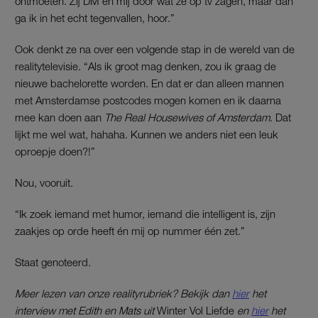
ontmoeten. Zij DM’en mij door wat ze op tv zagen, maar dan
ga ik in het echt tegenvallen, hoor.”
Ook denkt ze na over een volgende stap in de wereld van de
realitytelevisie. “Als ik groot mag denken, zou ik graag de
nieuwe bachelorette worden. En dat er dan alleen mannen
met Amsterdamse postcodes mogen komen en ik daarna
mee kan doen aan
The Real Housewives of Amsterdam
. Dat
lijkt me wel wat, hahaha. Kunnen we anders niet een leuk
oproepje doen?!”
Nou, vooruit.
“Ik zoek iemand met humor, iemand die intelligent is, zijn
zaakjes op orde heeft én mij op nummer één zet.”
Staat genoteerd.
Meer lezen van onze realityrubriek? Bekijk dan
hier
het
interview met Edith en Mats uit
Winter Vol Liefde
en
hier
het