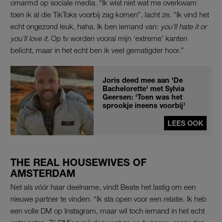
omarmd op sociale media. “Ik wist niet wat me overkwam
toen ik al die TikToks voorbij zag komen”, lacht ze. “Ik vind het
echt ongezond leuk, haha. Ik ben iemand van:
you’ll hate it or
you’ll love it
. Op tv worden vooral mijn ‘extreme’ kanten
belicht, maar in het echt ben ik veel gematigder hoor.”
Joris deed mee aan 'De
Bachelorette' met Sylvia
Geersen: 'Toen was het
sprookje ineens voorbij'
LEES OOK
THE REAL HOUSEWIVES OF
AMSTERDAM
Net als vóór haar deelname, vindt Beate het lastig om een
nieuwe partner te vinden. “Ik sta open voor een relatie. Ik heb
een volle DM op Instagram, maar wil toch iemand in het echt