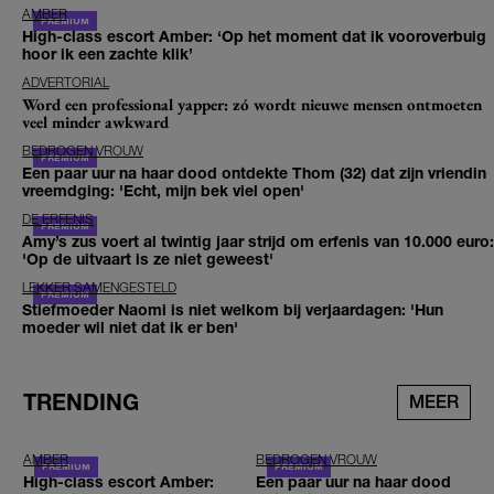
AMBER
High-class escort Amber: ‘Op het moment dat ik vooroverbuig
hoor ik een zachte klik’
ADVERTORIAL
Word een professional yapper: zó wordt nieuwe mensen ontmoeten
veel minder awkward
BEDROGEN VROUW
Een paar uur na haar dood ontdekte Thom (32) dat zijn vriendin
vreemdging: 'Echt, mijn bek viel open'
DE ERFENIS
Amy’s zus voert al twintig jaar strijd om erfenis van 10.000 euro:
'Op de uitvaart is ze niet geweest'
LEKKER SAMENGESTELD
Stiefmoeder Naomi is niet welkom bij verjaardagen: 'Hun
moeder wil niet dat ik er ben'
TRENDING
MEER
AMBER
BEDROGEN VROUW
High-class escort Amber:
Een paar uur na haar dood