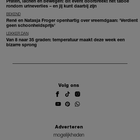
Praten, lachen én bewegen: dit event doorbreekt het taboe
rondom urineverlies – en jij kunt daarbij zijn
BEKEND
René en Natasja Froger openhartig over vreemdgaan: 'Verdient
geen schoonheidsprijs'
LEKKER DAN
Van 8 naar 35 graden: temperatuur maakt deze week een
bizarre sprong
Volg ons
Adverteren
mogelijkheden