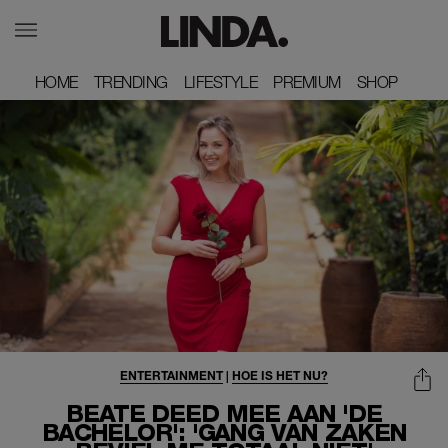
HOME
HOME
TRENDING
TRENDING
LIFESTYLE
LIFESTYLE
PREMIUM
PREMIUM
SHOP
SHOP
ENTERTAINMENT
|
HOE IS HET NU?
BEATE DEED MEE AAN 'DE
BACHELOR': 'GANG VAN ZAKEN