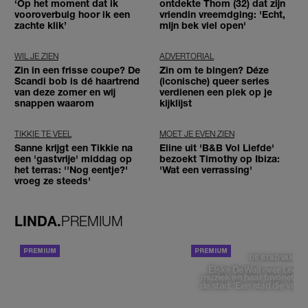
‘Op het moment dat ik
ontdekte Thom (32) dat zijn
vooroverbuig hoor ik een
vriendin vreemdging: 'Echt,
zachte klik’
mijn bek viel open'
WIL JE ZIEN
ADVERTORIAL
Zin in een frisse coupe? De
Zin om te bingen? Déze
Scandi bob is dé haartrend
(iconische) queer series
van deze zomer en wij
verdienen een plek op je
snappen waarom
kijklijst
TIKKIE TE VEEL
MOET JE EVEN ZIEN
Sanne krijgt een Tikkie na
Eline uit 'B&B Vol Liefde'
een 'gastvrije' middag op
bezoekt Timothy op Ibiza:
het terras: ''Nog eentje?'
'Wat een verrassing'
vroeg ze steeds'
LINDA.
PREMIUM
ACHTERGROND
DE STAD VAN
Elske DeWall over Leeu
muziek en haar favoriete p
de stad: 'Een stad die voelt 