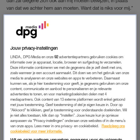
dan zal diegene zich ook aan mij moeten bewijzen, in plaats
van dat we achter hem aan moeten. Want dat is niks voor mij.”
De deelneemster vindt het moment dat ze voor het eerst de
villa instapt behoorlijk spannend. “Ik dacht dat er maar dertien
vrouwen zouden komen, maar
doordat we werden verrast met
nóg een bachelor
, waren er twee keer zoveel. En allemaal
Jouw privacy-instellingen
mooi, lief en succesvol. Met eigen bedrijven en zo. Ik kreeg
LINDA., DPG Media en onze
92
advertentiepartners gebruiken cookies om
een beetje last van het
imposter syndrome
, wat deed ik
informatie over je apparaat, locatie, browser en surfgedrag te verzamelen.
daartussen? Ik was echt onder de indruk van ze. Toen moest
Deze informatie combineren we met de gegevens die je zelf deelt met ons,
zoals wanneer je een account aanmaakt. Dit doen we om het gebruik van onze
ik wel schakelen.”
media te analyseren en onze websites en apps te verbeteren. Daarnaast
kunnen we, als je hier toestemming voor geeft, je gegevens gebruiken om onze
content, communicatie en aanbod te personaliseren en je relevante
Merel won 'De Bachelor' met
advertenties te tonen, en voor marketingdoeleinden delen met 4
Thomas: 'Nog geen officiële
mediapartners. Ook content van 13 externe platformen wordt enkel getoond
relatie'
met jouw toestemming. Geef toestemming of stel je eigen keuze in. Door op
"Akkoord" te klikken, geef je toestemming voor onderstaande doeleinden. Wil
je niet alles toestaan, klik dan op “Instellen”. Jouw keuze kun je opnieuw
LEES OOK
aanpassen via “Privacy-instellingen” onderaan onze websites of in de menu’s
van onze apps. Lees meer in ons privacy- en cookiebeleid.
Raadpleeg ons
cookiebeleid voor meer informatie.
Wij en onze partners verwerken gegevens voor de volgende