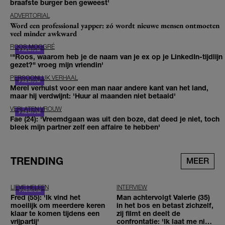
braafste burger ben geweest'
ADVERTORIAL
Word een professional yapper: zó wordt nieuwe mensen ontmoeten
veel minder awkward
ROOS MOGGRÉ
'"Roos, waarom heb je de naam van je ex op je LinkedIn-tijdlijn
gezet?" vroeg mijn vriendin'
PERSOONLIJK VERHAAL
Merel verhuist voor een man naar andere kant van het land,
maar hij verdwijnt: 'Huur al maanden niet betaald'
VERLATEN VROUW
Fae (24): 'Vreemdgaan was uit den boze, dat deed je niet, toch
bleek mijn partner zelf een affaire te hebben'
TRENDING
MEER
LIEVE HELEEN
INTERVIEW
Fred (55): 'Ik vind het
Man achtervolgt Valerie (35)
moeilijk om meerdere keren
in het bos en betast zichzelf,
klaar te komen tijdens een
zij filmt en deelt de
vrijpartij'
confrontatie: 'Ik laat me niet