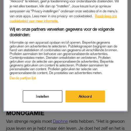
"Akkoord" te klikken, geef je toestemming voor onderstaande doeleinden. Wil
claimerig gedrag.”
je niet alles toestaan, klik dan op “Instellen”. Jouw keuze kun je opnieuw
aanpassen via “Privacy-instellingen” onderaan onze websites of in de menu’s
van onze apps. Lees meer in ons privacy- en cookiebeleid.
Raadpleeg ons
Raven
wil graag weten of Daphne en haar partner afspraken
cookiebeleid voor meer informatie.
hebben over seks met een ander. “Alles is bespreekbaar”,
Wij en onze partners verwerken gegevens voor de volgende
vertelt ze. “Ik denk dat als je wat ouder wordt en wat langer bij
doeleinden:
elkaar bent je dat weleens kan bespreken. Het leven leef je
Informatie op een apparaat opslaan en/of openen. Beperkte gegevens
maar één keer.”
gebruiken om advertenties te selecteren. Publieksgroepen begrijpen aan de
hand van statistieken of combinaties van gegevens uit verschillende bronnen.
Profielen aanmaken ten behoeve van gepersonaliseerde advertenties.
Contentprestaties meten. Diensten ontwikkelen en verbeteren. Profielen
gebruiken voor de selectie van gepersonaliseerde advertenties. Beperkte
Daphne Bunskoek heeft
gegevens gebruiken om content te selecteren. Profielen aanmaken ter
bewust geen kinderen: 'De
personalisatie van content. Profielen gebruiken ter selectie van
gepersonaliseerde content. De prestaties van advertenties meten.
regelmaat trek ik helemaal
Derde partijen lijst
niet'
LEES OOK
Instellen
Akkoord
MONOGAMIE
Van strenge regels moet
Daphne
niets hebben. “Het is gewoon
jouw leven en je hebt maar één leven. Je doet het zelf en het is