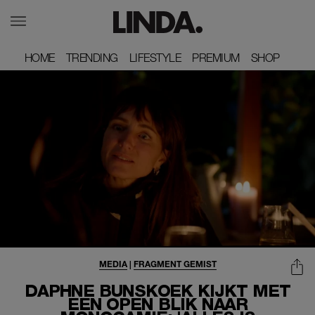
HOME
HOME
TRENDING
TRENDING
LIFESTYLE
LIFESTYLE
PREMIUM
PREMIUM
SHOP
SHOP
MEDIA
|
FRAGMENT GEMIST
DAPHNE BUNSKOEK KIJKT MET
EEN OPEN BLIK NAAR