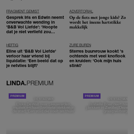
tegenhouden'
FRAGMENT GEMIST
ADVERTORIAL
Op de fiets met jonge kids? Zo
Gesprek Iris en Edwin neemt
wordt het ineens hartstikke
onverwachte wending in
makkelijk
'B&B Vol Liefde': 'Hoopte
dat je niet verliefd zou
worden'
HEFTIG
ZURE BUREN
Eline uit 'B&B Vol Liefde'
Sterres buurvrouw kookt 's
verloor haar vriend bij
ochtends met veel knoflook
liquidatie: 'Een beeld dat op
en kruiden: 'Ook mijn huis
je netvlies blijft'
stinkt'
LINDA.
PREMIUM
DE STAD VAN
DE STAD VAN
Elske DeWall over Leeuwarden,
Isabelle Boer deelt haar f
muziek en haar favoriete plekken in
plekken in Zwolle: 'Deze pl
de stad: 'Een stad die voelt als thuis'
graag verborgen'