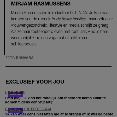
MIRJAM RASMUSSENS
Mirjam Rasmussens is redacteur bij LINDA. Je kan haar
kennen van de rubriek
In de beste families
, maar ook over
vrouwengezondheid, lifestyle en media schrijft ze graag.
Als ze haar toetsenbord even met rust laat, vind je haar
waarschijnlijk op een yogamat of achter een
schildersdoek.
FOTO
BNNVARA
EXCLUSIEF VOOR JOU
LIEVE HELEEN
Fred (55): 'Ik vind het moeilijk om meerdere keren klaar te
komen tijdens een vrijpartij'
FLOOR BAKHUYS ROOZEBOOM
'Ik kan weer eens niet laten me af te vragen of ik wel de beste,