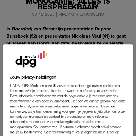
MONOGAMIE: 'ALLES IS
BESPREEKBAAR'
03-12-2025
|
MIRJAM RASMUSSENS
In
Boerderij van Dorst
zijn presentatrice Daphne
Bunskoek (52) en presentator Nicolaas Veul (41) te gast
bij Raven van Dorst. Aan tafel bespreken ze de relatie
van Daphne, die al meer dan twintig jaar samen is met
Wessel van Diepen.
“Hoe hou je het leuk?”, wil Raven graag weten.
Jouw privacy-instellingen
LINDA., DPG Media en onze
92
advertentiepartners gebruiken cookies om
DAPHNE BUNSKOEK
informatie over je apparaat, locatie, browser en surfgedrag te verzamelen.
Deze informatie combineren we met de gegevens die je zelf deelt met ons,
“Hoe is de seks?”, wil
Nicolaas
liever weten. “Wat leuk dat je
zoals wanneer je een account aanmaakt. Dit doen we om het gebruik van onze
het vraagt. Dat heb ik altijd al willen vertellen”, grapt Daphne
media te analyseren en onze websites en apps te verbeteren. Daarnaast
kunnen we, als je hier toestemming voor geeft, je gegevens gebruiken om onze
terug. Volgens Daphne schuilt het geheim van een lange relatie
content, communicatie en aanbod te personaliseren en je relevante
in elkaar vrijheid gunnen. “Zoals hoe wij vrij van elkaar wonen
advertenties te tonen, en voor marketingdoeleinden delen met 4
of elkaar niet meeslepen naar feestjes of partijen waar de
mediapartners. Ook content van 13 externe platformen wordt enkel getoond
met jouw toestemming. Geef toestemming of stel je eigen keuze in. Door op
ander helemaal geen zin in heeft. Er is nooit jaloezie of