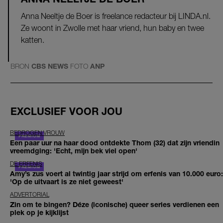
Anna Neeltje de Boer is freelance redacteur bij LINDA.nl.
Ze woont in Zwolle met haar vriend, hun baby en twee
katten.
BRON
CBS NEWS
FOTO
ANP
EXCLUSIEF VOOR JOU
BEDROGEN VROUW
Een paar uur na haar dood ontdekte Thom (32) dat zijn vriendin
vreemdging: 'Echt, mijn bek viel open'
DE ERFENIS
Amy’s zus voert al twintig jaar strijd om erfenis van 10.000 euro:
'Op de uitvaart is ze niet geweest'
ADVERTORIAL
Zin om te bingen? Déze (iconische) queer series verdienen een
plek op je kijklijst