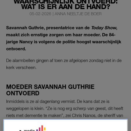
WAARSCHIJNLIJK ONTVOERD:
WAT IS ER AAN DE HAND?
05-02-2026
|
ANNA NEELTJE DE BOER
Savannah Guthrie, presentatrice van de
Today Show
,
maakt zich ernstige zorgen om haar moeder. De 84-
jarige Nancy is volgens de politie hoogst waarschijnlijk
ontvoerd.
De alarmbellen gingen af toen ze afgelopen zondag niet in de
kerk verscheen.
MOEDER SAVANNAH GUTHRIE
ONTVOERD
Inmiddels is ze al dagenlang vermist. De kans dat ze is
weggelopen is klein. “Ze is nog erg scherp van geest, dit heeft
niets met dementie te maken”, zei Chris Nanos, de sheriff van
Pima County eerder tegen meerdere Amerikaanse media.