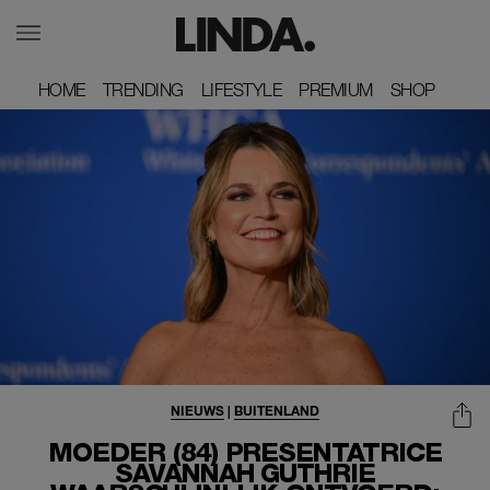
HOME
HOME
TRENDING
TRENDING
LIFESTYLE
LIFESTYLE
PREMIUM
PREMIUM
SHOP
SHOP
NIEUWS
|
BUITENLAND
MOEDER (84) PRESENTATRICE
SAVANNAH GUTHRIE