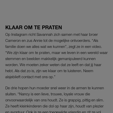
KLAAR OM TE PRATEN
Op Instagram richt Savannah zich samen met haar broer
Cameron en zus Annie tot de mogelijke ontvoerders. “Als
familie doen we alles wat we kunnen”, zegt ze in een video.
“We zijn klaar om te praten, maar we leven in een wereld waar
stemmen en beelden makkelijk gemanipuleerd kunnen
worden. We moeten zeker weten dat ze leeft en dat jij haar
hebt. Als dat zo is, zijn we klaar om te luisteren. Neem
alsjeblieft contact met ons op.”
De drie hopen hun moeder snel weer in de armen te kunnen
sluiten. “Nancy is een lieve, trouwe, loyale vrouw die
onvoorwaardelijk van ons houdt. Ze is grappig, pittig en slim.
Ze heeft kleinkinderen die dol op haar zijn, houdt van plezier
en avontuur. Ook is ze een toegewijde vriendin en zit ze vol