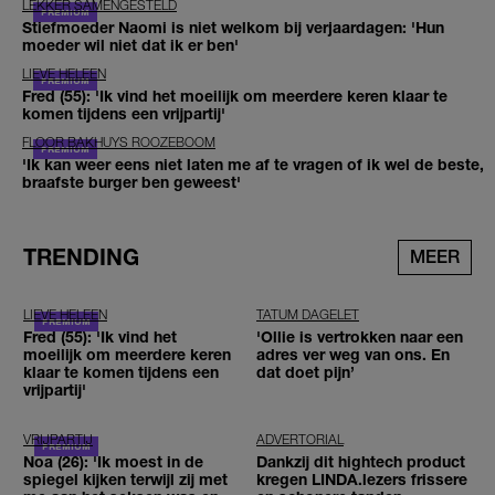
LEKKER SAMENGESTELD
Stiefmoeder Naomi is niet welkom bij verjaardagen: 'Hun
moeder wil niet dat ik er ben'
LIEVE HELEEN
Fred (55): 'Ik vind het moeilijk om meerdere keren klaar te
komen tijdens een vrijpartij'
FLOOR BAKHUYS ROOZEBOOM
'Ik kan weer eens niet laten me af te vragen of ik wel de beste,
braafste burger ben geweest'
TRENDING
MEER
LIEVE HELEEN
TATUM DAGELET
Fred (55): 'Ik vind het
'Ollie is vertrokken naar een
moeilijk om meerdere keren
adres ver weg van ons. En
klaar te komen tijdens een
dat doet pijn’
vrijpartij'
VRIJPARTIJ
ADVERTORIAL
Noa (26): 'Ik moest in de
Dankzij dit hightech product
spiegel kijken terwijl zij met
kregen LINDA.lezers frissere