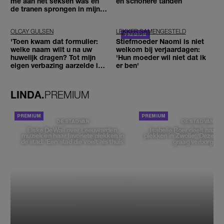
me aan het seksen was en
en schonere tanden
de tranen sprongen in mijn
ogen'
OLCAY GULSEN
LEKKER SAMENGESTELD
'Toen kwam dat formulier:
Stiefmoeder Naomi is niet
welke naam wilt u na uw
welkom bij verjaardagen:
huwelijk dragen? Tot mijn
'Hun moeder wil niet dat ik
eigen verbazing aarzelde ik
er ben'
geen moment'
LINDA.
PREMIUM
DE STAD VAN
DE STAD VAN
Elske DeWall over Leeuwarden,
Isabelle Boer deelt haar f
muziek en haar favoriete plekken in
plekken in Zwolle: 'Deze pl
de stad: 'Een stad die voelt als thuis'
graag verborgen'