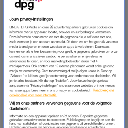
Ook is er sprake van verdachte omstandigheden. Zo is er
volgens CBS News bloed gevonden in haar huis en zou een
lokaal nieuwsstation in Arizona een losgeldbrief hebben
Jouw privacy-instellingen
ontvangen. Daarin zouden specifieke details staan over de
LINDA., DPG Media en onze
92
advertentiepartners gebruiken cookies om
ontvoering. Hoeveel geld er geëist zou worden, wil de politie
informatie over je apparaat, locatie, browser en surfgedrag te verzamelen.
Deze informatie combineren we met de gegevens die je zelf deelt met ons,
niet zeggen.
zoals wanneer je een account aanmaakt. Dit doen we om het gebruik van onze
media te analyseren en onze websites en apps te verbeteren. Daarnaast
President Trump
is van de vermissing op de hoogte en noemt
kunnen we, als je hier toestemming voor geeft, je gegevens gebruiken om onze
content, communicatie en aanbod te personaliseren en je relevante
het een verschrikkelijke situatie. Hij kan het naar eigen zeggen
advertenties te tonen, en voor marketingdoeleinden delen met 4
goed vinden met de presentatrice en liet dinsdag weten haar
mediapartners. Ook content van 13 externe platformen wordt enkel getoond
te bellen om te bespreken hoe hij haar zou kunnen helpen.
met jouw toestemming. Geef toestemming of stel je eigen keuze in. Door op
"Akkoord" te klikken, geef je toestemming voor onderstaande doeleinden. Wil
je niet alles toestaan, klik dan op “Instellen”. Jouw keuze kun je opnieuw
Tekst gaat verder onder de X-berichten.
aanpassen via “Privacy-instellingen” onderaan onze websites of in de menu’s
van onze apps. Lees meer in ons privacy- en cookiebeleid.
Raadpleeg ons
cookiebeleid voor meer informatie.
CALL FOR HELP: People with information about
Wij en onze partners verwerken gegevens voor de volgende
doeleinden:
Nancy Guthrie’s disappearance are asked to
contact 1-800-CALL-FBI
Informatie op een apparaat opslaan en/of openen. Beperkte gegevens
gebruiken om advertenties te selecteren. Publieksgroepen begrijpen aan de
pic.twitter.com/RJZm6VNjYi
hand van statistieken of combinaties van gegevens uit verschillende bronnen.
Profielen aanmaken ten behoeve van gepersonaliseerde advertenties.