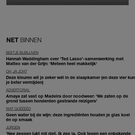
NET
BINNEN
BEETJE BIJBLIJVEN
Hannah Waddingham over 'Ted Lasso'-samenwerking met
Matteo van der Grijn: 'Meteen heel makkelijk'
OH, JA JOH?
Deze kleuren wil je zeker wél in de slaapkamer (en deze vier kun
je beter vermijden)
ADVERTORIAL
Amaya zat vast op Madeira door noodweer: 'We zaten op de
grond tussen honderden gestrande reizigers'
WAT GOÉÉÉÉD
Geen water bij de wijn: deze ingrediënten houden je glas koel
én op smaak
JURGEN
'Nee zeggen lukt mij niet. Ik zeg ja. Ook tegen een onbekende