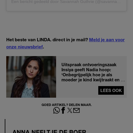
Een bericht gedeeld door Savannah Guthrie (@savannahguthrie)
Het beste van LINDA. direct in je mail?
Meld je aan voor
onze nieuwsbrief
.
Uitspraak ontvoeringszaak
Insiya geeft Nadia hoop:
‘Onbegrijpelijk hoe je als
moeder je kind kwijtraakt en er
niemand opstaat'
LEES OOK
GOED ARTIKEL? DELEN MAAR.
ANNA NEELTJE DE BOER