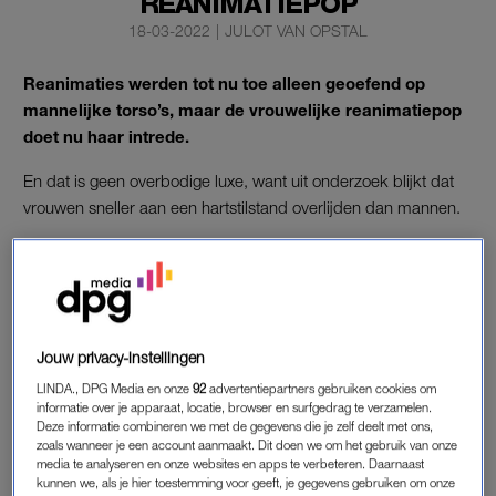
REANIMATIEPOP
18-03-2022
|
JULOT VAN OPSTAL
Reanimaties werden tot nu toe alleen geoefend op
mannelijke torso’s, maar de vrouwelijke reanimatiepop
doet nu haar intrede.
En dat is geen overbodige luxe, want uit onderzoek blijkt dat
vrouwen sneller aan een hartstilstand overlijden dan mannen.
LINDA.nl
spreekt Marjolijn Rodenburg, Excellent Partner Rode
Kruis EHBO en eigenaar van
Reanimeren kan je leren!,
waar
ze tal van EHBO- en AED-cursussen aanbiedt.
Jouw privacy-instellingen
VROUWELIJKE REANIMATIEPOP
LINDA., DPG Media en onze
92
advertentiepartners gebruiken cookies om
informatie over je apparaat, locatie, browser en surfgedrag te verzamelen.
“De hulp komt vaak te laat, omdat een hartstilstand niet wordt
Deze informatie combineren we met de gegevens die je zelf deelt met ons,
herkend”, vertelt Rodenburg over het feit dat vrouwen er
zoals wanneer je een account aanmaakt. Dit doen we om het gebruik van onze
sneller aan overlijden. “Veel mensen durven daarnaast ook
media te analyseren en onze websites en apps te verbeteren. Daarnaast
kunnen we, als je hier toestemming voor geeft, je gegevens gebruiken om onze
geen reanimatie te starten bij een vrouw.”