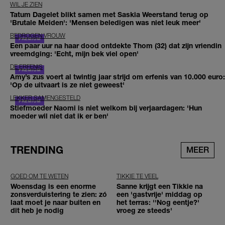
WIL JE ZIEN
Tatum Dagelet blikt samen met Saskia Weerstand terug op
'Brutale Meiden': 'Mensen beledigen was niet leuk meer'
BEDROGEN VROUW
Een paar uur na haar dood ontdekte Thom (32) dat zijn vriendin
vreemdging: 'Echt, mijn bek viel open'
DE ERFENIS
Amy’s zus voert al twintig jaar strijd om erfenis van 10.000 euro:
'Op de uitvaart is ze niet geweest'
LEKKER SAMENGESTELD
Stiefmoeder Naomi is niet welkom bij verjaardagen: 'Hun
moeder wil niet dat ik er ben'
TRENDING
MEER
GOED OM TE WETEN
TIKKIE TE VEEL
Woensdag is een enorme
Sanne krijgt een Tikkie na
zonsverduistering te zien: zó
een 'gastvrije' middag op
laat moet je naar buiten en
het terras: ''Nog eentje?'
dit heb je nodig
vroeg ze steeds'