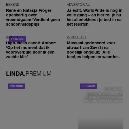
BEKEND
ADVERTORIAL
René en Natasja Froger
Ja écht: WorldPride is nog in
openhartig over
volle gang – en hier rol je nu
vreemdgaan: 'Verdient geen
het allerlekkerst je bed in na
schoonheidsprijs'
het feesten
AMBER
VERDRIETIG
High-class escort Amber:
Massaal gedoneerd voor
‘Op het moment dat ik
uitvaart van Zev (3) na
vooroverbuig hoor ik een
dodelijk ongeluk: 'Alle
zachte klik’
beetjes helpen en waarderen
wij enorm'
LINDA.
PREMIUM
ACHTERGROND
DE STAD VAN
Elske DeWall over Leeu
muziek en haar favoriete p
de stad: 'Een stad die voelt 