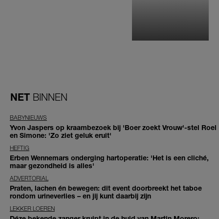
NET
BINNEN
BABYNIEUWS
Yvon Jaspers op kraambezoek bij 'Boer zoekt Vrouw'-stel Roel
en Simone: 'Zo ziet geluk eruit'
HEFTIG
Erben Wennemars onderging hartoperatie: 'Het is een cliché,
maar gezondheid is alles'
ADVERTORIAL
Praten, lachen én bewegen: dit event doorbreekt het taboe
rondom urineverlies – en jij kunt daarbij zijn
LEKKER LOEREN
Déze bekende zanger kruipt in de huid van Martin Morero: