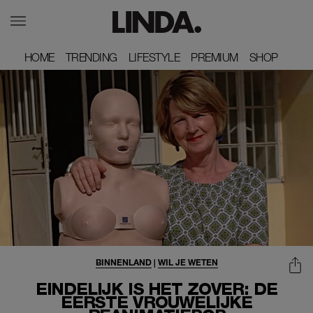
HOME
HOME
TRENDING
TRENDING
LIFESTYLE
LIFESTYLE
PREMIUM
PREMIUM
SHOP
SHOP
BINNENLAND
|
WIL JE WETEN
EINDELIJK IS HET ZOVER: DE
EERSTE VROUWELIJKE