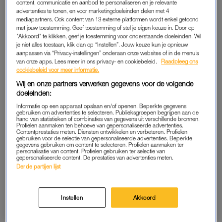
content, communicatie en aanbod te personaliseren en je relevante
advertenties te tonen, en voor marketingdoeleinden delen met 4
Bovendien hebben vrouwen vaker te maken met minder
mediapartners. Ook content van 13 externe platformen wordt enkel getoond
met jouw toestemming. Geef toestemming of stel je eigen keuze in. Door op
duidelijke signalen die duiden op een hartstilstand. Deze
"Akkoord" te klikken, geef je toestemming voor onderstaande doeleinden. Wil
signalen worden daarom sneller genegeerd. “Vaak wordt er
je niet alles toestaan, klik dan op “Instellen”. Jouw keuze kun je opnieuw
aanpassen via “Privacy-instellingen” onderaan onze websites of in de menu’s
zelfs gedacht dat vrouwen flauwvallen, waardoor de
van onze apps. Lees meer in ons privacy- en cookiebeleid.
Raadpleeg ons
reanimatie veel te laat wordt gestart.”
cookiebeleid voor meer informatie.
Wij en onze partners verwerken gegevens voor de volgende
doeleinden:
OVERLEVINGSKANS HARTSTILSTAND
Informatie op een apparaat opslaan en/of openen. Beperkte gegevens
gebruiken om advertenties te selecteren. Publieksgroepen begrijpen aan de
Onderzoek van de Hartstichting laat zien dat vrouwen
hand van statistieken of combinaties van gegevens uit verschillende bronnen.
inderdaad een lagere overlevingskans hebben dan mannen na
Profielen aanmaken ten behoeve van gepersonaliseerde advertenties.
Contentprestaties meten. Diensten ontwikkelen en verbeteren. Profielen
een hartstilstand. Ook start de reanimatie van een vrouw
gebruiken voor de selectie van gepersonaliseerde advertenties. Beperkte
gegevens gebruiken om content te selecteren. Profielen aanmaken ter
gemiddeld later dan een reanimatie van een man. De
personalisatie van content. Profielen gebruiken ter selectie van
gepersonaliseerde content. De prestaties van advertenties meten.
Hartstichting noemt de borsten als een mogelijk obstakel bij
Derde partijen lijst
de reanimatie.
Ook zit er een groot verschil in de hulpverlening. Vrouwen
Instellen
Akkoord
worden gemiddeld in 69,2 procent van de gevallen
gereanimeerd door een omstander, waar dit bij mannen