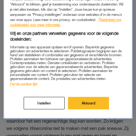
"Akkoord" te klikken, geef je toestemming voor onderstaande doeleinden. Wil
maakt daar kans op, in het zuiden zou het gaan om enkele
je niet alles toestaan, klik dan op “Instellen”. Jouw keuze kun je opnieuw
centimeters.
aanpassen via “Privacy-instellingen” onderaan onze websites of in de menu’s
van onze apps. Lees meer in ons privacy- en cookiebeleid.
Raadpleeg ons
cookiebeleid voor meer informatie.
Of het ook daadwerkelijk gaat gebeuren, moeten we nog wel
Wij en onze partners verwerken gegevens voor de volgende
even afwachten.
Weersmodellen
zijn niet altijd even
doeleinden:
nauwkeurig, met name als de voorspelde datum verder in de
Informatie op een apparaat opslaan en/of openen. Beperkte gegevens
toekomst ligt. Maar voor de sneeuwliefhebbers is er goede
gebruiken om advertenties te selecteren. Publieksgroepen begrijpen aan de
hand van statistieken of combinaties van gegevens uit verschillende bronnen.
hoop: volgens
Metro
behoort de supercomputer van het
Profielen aanmaken ten behoeve van gepersonaliseerde advertenties.
weercentrum tot een van de krachtigste ter wereld, waardoor
Contentprestaties meten. Diensten ontwikkelen en verbeteren. Profielen
gebruiken voor de selectie van gepersonaliseerde advertenties. Beperkte
de weersvoorspellingen vaak betrouwbaar blijken te zijn. ‘Als
gegevens gebruiken om content te selecteren. Profielen aanmaken ter
personalisatie van content. Profielen gebruiken ter selectie van
deze berekening uitkomt, ligt Nederland volgende week
gepersonaliseerde content. De prestaties van advertenties meten.
Derde partijen lijst
volledig plat’, schrijft meteoroloog Michael van der Poel op
X.
Instellen
Akkoord
WINTERSE BUIEN
Toch kan het ook zo zijn dat het weer compleet omslaat,
waardoor het een regenachtige dag kan worden. Zo krijgen
we volgens
Weeronline
niet te maken met een pak sneeuw. Zij
voorspellen vooral winterse buien met regen en hagel en