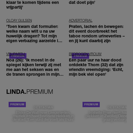
klaar te komen tijdens een
dat doet pijn’
vrijpartij'
OLCAY GULSEN
ADVERTORIAL
'Toen kwam dat formulier:
Praten, lachen én bewegen:
welke naam wilt u na uw
dit event doorbreekt het
huwelijk dragen? Tot mijn
taboe rondom urineverlies –
eigen verbazing aarzelde ik
en jij kunt daarbij zijn
geen moment'
VRIJPARTIJ
BEDROGEN VROUW
Noa (26): 'Ik moest in de
Een paar uur na haar dood
spiegel kijken terwijl zij met
ontdekte Thom (32) dat zijn
me aan het seksen was en
vriendin vreemdging: 'Echt,
de tranen sprongen in mijn
mijn bek viel open'
ogen'
LINDA.
PREMIUM
DE STAD VAN
DE STAD VAN
Elske DeWall over Leeuwarden,
Isabelle Boer deelt haar f
muziek en haar favoriete plekken in
plekken in Zwolle: 'Deze pl
de stad: 'Een stad die voelt als thuis'
graag verborgen'