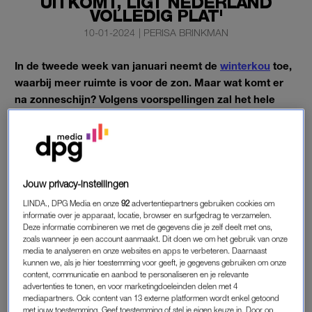
UITKOMT, LIGT NEDERLAND
VOLLEDIG PLAT'
10-01-2024
|
PERISA BRINKMAN
In de tweede week van januari neemt de
winterkou
toe,
waarbij meer ruimte is voor de zon. Maar wat komt er
na zonneschijn?
Volgens voorspellingen zal het hele
land bedekt worden onder een flinke laag sneeuw.
Op sommige plekken kan tot wel twintig centimeter sneeuw
vallen.
Jouw privacy-instellingen
SNEEUWSTORING
LINDA., DPG Media en onze
92
advertentiepartners gebruiken cookies om
informatie over je apparaat, locatie, browser en surfgedrag te verzamelen.
Verschillende weersvoorspellingsmodellen tonen aan dat
Deze informatie combineren we met de gegevens die je zelf deelt met ons,
zoals wanneer je een account aanmaakt. Dit doen we om het gebruik van onze
Nederland rond woensdag 17 januari wit kleurt door gevallen
media te analyseren en onze websites en apps te verbeteren. Daarnaast
sneeuw. Volgens de operationele run van het Europees
kunnen we, als je hier toestemming voor geeft, je gegevens gebruiken om onze
Centrum voor Weersverwachtingen op Middellange Termijn
content, communicatie en aanbod te personaliseren en je relevante
advertenties te tonen, en voor marketingdoeleinden delen met 4
(ECMWF) krijgt het land volgende week te maken met een
mediapartners. Ook content van 13 externe platformen wordt enkel getoond
forse sneeuwstoring. Met name het noorden van het land
met jouw toestemming. Geef toestemming of stel je eigen keuze in. Door op