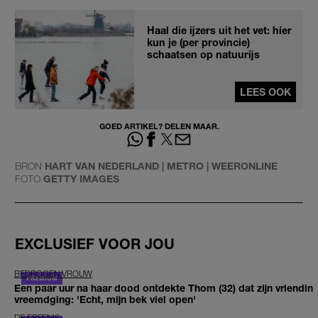
Haal die ijzers uit het vet: híer
kun je (per provincie)
schaatsen op natuurijs
LEES OOK
GOED ARTIKEL? DELEN MAAR.
BRON
HART VAN NEDERLAND | METRO | WEERONLINE
FOTO
GETTY IMAGES
EXCLUSIEF VOOR JOU
BEDROGEN VROUW
Een paar uur na haar dood ontdekte Thom (32) dat zijn vriendin
vreemdging: 'Echt, mijn bek viel open'
DE ERFENIS