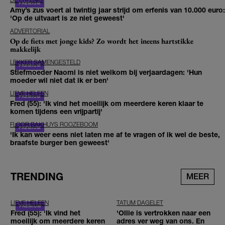
Amy’s zus voert al twintig jaar strijd om erfenis van 10.000 euro:
'Op de uitvaart is ze niet geweest'
ADVERTORIAL
Op de fiets met jonge kids? Zo wordt het ineens hartstikke
makkelijk
LEKKER SAMENGESTELD
Stiefmoeder Naomi is niet welkom bij verjaardagen: 'Hun
moeder wil niet dat ik er ben'
LIEVE HELEEN
Fred (55): 'Ik vind het moeilijk om meerdere keren klaar te
komen tijdens een vrijpartij'
FLOOR BAKHUYS ROOZEBOOM
'Ik kan weer eens niet laten me af te vragen of ik wel de beste,
braafste burger ben geweest'
TRENDING
MEER
LIEVE HELEEN
TATUM DAGELET
Fred (55): 'Ik vind het
'Ollie is vertrokken naar een
moeilijk om meerdere keren
adres ver weg van ons. En