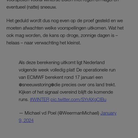
eventueel (natte) sneeuw.
Het geduld wordt dus nog even op de proef gesteld en we
moeten afwachten welke voorspellingen uitkomen. Wat het
ook mag worden, de kans op droge, zonnige dagen is –
helaas – naar verwachting het kleinst.
Als deze berekening uitkomt ligt Nederland
volgende week volledig plat! De operationele run
van ECMWF berekent rond 17 januari een
❄️sneeuwstoring❄️die precies over ons land trekt.
Kijken of het signaal overeind blijft de komende
runs.
#WINTER
pic.twitter.com/SYrAXgClBu
— Michael vd Poel (@WeermanMichael)
January
9, 2024