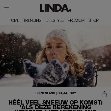
HOME
HOME
TRENDING
TRENDING
LIFESTYLE
LIFESTYLE
PREMIUM
PREMIUM
SHOP
SHOP
BINNENLAND
|
OH, JA JOH?
HÉÉL VEEL SNEEUW OP KOMST:
'ALS DEZE BEREKENING