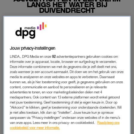
LANGS HET WATER BIJ
DUIVENDRECHT
20-08-2025
|
ANNA SCHAAFSMA
Een meisje uit Abcoude is afgelopen nacht overleden
door een misdrijf, meldt de politie. Ze werd dood
aangetroffen in een berm langs het water in
Jouw privacy-instellingen
Amsterdam-Duivendrecht.
LINDA., DPG Media en onze
92
advertentiepartners gebruiken cookies om
informatie over je apparaat, locatie, browser en surfgedrag te verzamelen.
Er is nog niemand aangehouden.
Deze informatie combineren we met de gegevens die je zelf deelt met ons,
zoals wanneer je een account aanmaakt. Dit doen we om het gebruik van onze
media te analyseren en onze websites en apps te verbeteren. Daarnaast
kunnen we, als je hier toestemming voor geeft, je gegevens gebruiken om onze
MEISJE OVERLEDEN
content, communicatie en aanbod te personaliseren en je relevante
advertenties te tonen, en voor marketingdoeleinden delen met 4
Het lichaam van het meisje werd iets na 04.00 uur vanochtend
mediapartners. Ook content van 13 externe platformen wordt enkel getoond
gevonden aan de Holterbergweg. In de omgeving van de
met jouw toestemming. Geef toestemming of stel je eigen keuze in. Door op
vindplaats is meteen gezocht naar een mogelijke verdachte.
"Akkoord" te klikken, geef je toestemming voor onderstaande doeleinden. Wil
je niet alles toestaan, klik dan op “Instellen”. Jouw keuze kun je opnieuw
Daarbij werd onder andere een politiehelikopter ingezet.
aanpassen via “Privacy-instellingen” onderaan onze websites of in de menu’s
van onze apps. Lees meer in ons privacy- en cookiebeleid.
Raadpleeg ons
De politie is begonnen met een groot onderzoek en daarom
cookiebeleid voor meer informatie.