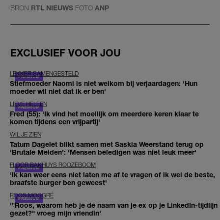
BRON
RTL NIEUWS
FOTO
ANP
EXCLUSIEF VOOR JOU
LEKKER SAMENGESTELD
Stiefmoeder Naomi is niet welkom bij verjaardagen: 'Hun
moeder wil niet dat ik er ben'
LIEVE HELEEN
Fred (55): 'Ik vind het moeilijk om meerdere keren klaar te
komen tijdens een vrijpartij'
WIL JE ZIEN
Tatum Dagelet blikt samen met Saskia Weerstand terug op
'Brutale Meiden': 'Mensen beledigen was niet leuk meer'
FLOOR BAKHUYS ROOZEBOOM
'Ik kan weer eens niet laten me af te vragen of ik wel de beste,
braafste burger ben geweest'
ROOS MOGGRÉ
'"Roos, waarom heb je de naam van je ex op je LinkedIn-tijdlijn
gezet?" vroeg mijn vriendin'