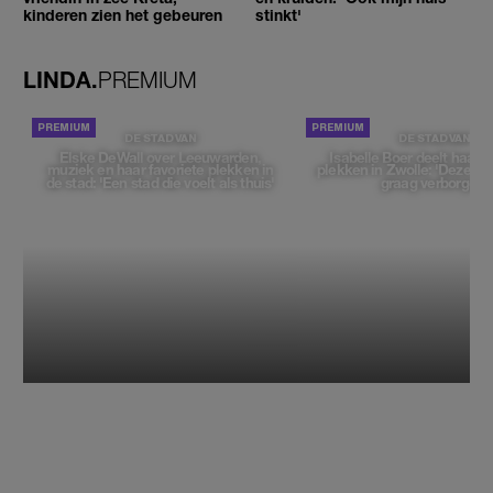
kinderen zien het gebeuren
stinkt'
LINDA.
PREMIUM
DE STAD VAN
DE STAD VAN
Elske DeWall over Leeuwarden,
Isabelle Boer deelt haar f
muziek en haar favoriete plekken in
plekken in Zwolle: 'Deze pl
de stad: 'Een stad die voelt als thuis'
graag verborgen'