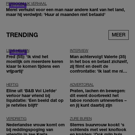
PERSOONLIJK VERHAAL
Merel verhuist voor een man naar andere kant van het land,
maar hij verdwijnt: 'Huur al maanden niet betaald'
TRENDING
MEER
LIEVE HELEEN
INTERVIEW
Fred (55): 'Ik vind het
Man achtervolgt Valerie (35)
moeilijk om meerdere keren
in het bos en betast zichzelf,
klaar te komen tijdens een
zij filmt en deelt de
vrijpartij'
confrontatie: 'Ik laat me niet
tegenhouden'
HEFTIG
ADVERTORIAL
Eline uit 'B&B Vol Liefde'
Praten, lachen én bewegen:
verloor haar vriend bij
dit event doorbreekt het
liquidatie: 'Een beeld dat op
taboe rondom urineverlies –
je netvlies blijft'
en jij kunt daarbij zijn
VERDRIETIG
ZURE BUREN
Nederlandse vrouw komt om
Sterres buurvrouw kookt 's
bij reddingspoging van
ochtends met veel knoflook
vriendin in zee Kreta,
en kruiden: 'Ook mijn huis