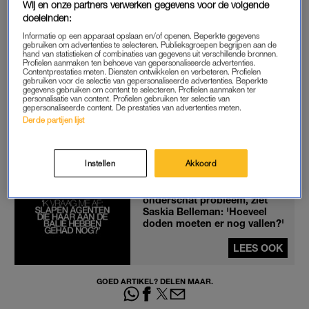
ook ‘dringend op zoek naar meer informatie’. “Wat het meisje
Wij en onze partners verwerken gegevens voor de volgende
doeleinden:
precies is overkomen, staat nog niet vast en het
onderzoeksteam houdt rekening met verschillende scenario’s”,
Informatie op een apparaat opslaan en/of openen. Beperkte gegevens
gebruiken om advertenties te selecteren. Publieksgroepen begrijpen aan de
meldt de politie.
hand van statistieken of combinaties van gegevens uit verschillende bronnen.
Profielen aanmaken ten behoeve van gepersonaliseerde advertenties.
Contentprestaties meten. Diensten ontwikkelen en verbeteren. Profielen
gebruiken voor de selectie van gepersonaliseerde advertenties. Beperkte
Mensen die iets hebben gezien of gehoord worden
gegevens gebruiken om content te selecteren. Profielen aanmaken ter
opgeroepen zich te melden bij de politie.
personalisatie van content. Profielen gebruiken ter selectie van
gepersonaliseerde content. De prestaties van advertenties meten.
Derde partijen lijst
Het beste van LINDA. direct in je mail?
Meld je aan voor
onze nieuwsbrief.
Instellen
Akkoord
Vrouwenmoord blijft een
onderschat probleem, ziet
Saskia Belleman: 'Hoeveel
doden moeten er nog vallen?'
LEES OOK
GOED ARTIKEL? DELEN MAAR.