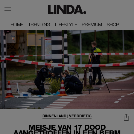
HOME
HOME
TRENDING
TRENDING
LIFESTYLE
LIFESTYLE
PREMIUM
PREMIUM
SHOP
SHOP
BINNENLAND
|
VERDRIETIG
MEISJE VAN 17 DOOD
AANGETROFFEN IN EEN BERM