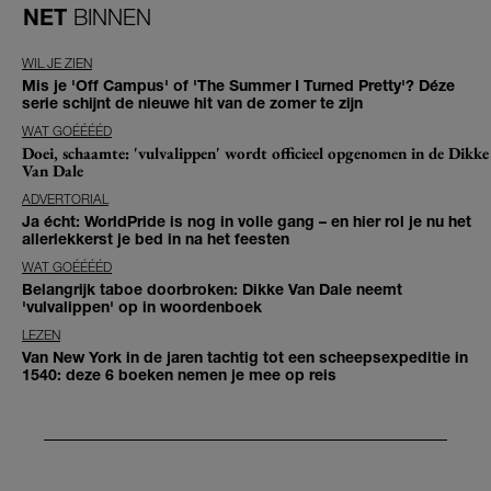
NET
BINNEN
WIL JE ZIEN
Mis je 'Off Campus' of 'The Summer I Turned Pretty'? Déze
serie schijnt de nieuwe hit van de zomer te zijn
WAT GOÉÉÉÉD
Doei, schaamte: 'vulvalippen' wordt officieel opgenomen in de Dikke
Van Dale
ADVERTORIAL
Ja écht: WorldPride is nog in volle gang – en hier rol je nu het
allerlekkerst je bed in na het feesten
WAT GOÉÉÉÉD
Belangrijk taboe doorbroken: Dikke Van Dale neemt
'vulvalippen' op in woordenboek
LEZEN
Van New York in de jaren tachtig tot een scheepsexpeditie in
1540: deze 6 boeken nemen je mee op reis