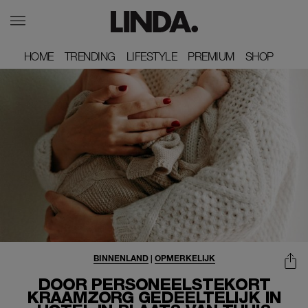
HOME
HOME
TRENDING
TRENDING
LIFESTYLE
LIFESTYLE
PREMIUM
PREMIUM
SHOP
SHOP
BINNENLAND
|
OPMERKELIJK
DOOR PERSONEELSTEKORT
KRAAMZORG GEDEELTELIJK IN