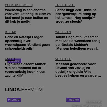
GOED OM TE WETEN
TIKKIE TE VEEL
Woensdag is een enorme
Sanne krijgt een Tikkie na
zonsverduistering te zien: zó
een 'gastvrije' middag op
laat moet je naar buiten en
het terras: ''Nog eentje?'
dit heb je nodig
vroeg ze steeds'
BEKEND
WIL JE ZIEN
René en Natasja Froger
Tatum Dagelet blikt samen
openhartig over
met Saskia Weerstand terug
vreemdgaan: 'Verdient geen
op 'Brutale Meiden':
schoonheidsprijs'
'Mensen beledigen was niet
leuk meer'
AMBER
VERDRIETIG
High-class escort Amber:
Massaal gedoneerd voor
‘Op het moment dat ik
uitvaart van Zev (3) na
vooroverbuig hoor ik een
dodelijk ongeluk: 'Alle
zachte klik’
beetjes helpen en waarderen
wij enorm'
LINDA.
PREMIUM
ACHTERGROND
DE STAD VAN
Elske DeWall over Leeu