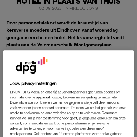
HOTEL IN PLAATS VAN THUIS
02-08-2022
|
NIVINE DE JONG
Door personeelstekort wordt de kraamtijd van
kersverse moeders uit Eindhoven vanaf woensdag
georganiseerd in een hotel. Het kraamzorghotel vindt
plaats aan de Veldmaarschalk Montgomerylaan.
Het gaat om hotel Holiday Inn, meldt
Omroep Brabant.
KRAAMTIJD
Jouw privacy-instellingen
Eindhovense moeders en hun pasgeboren baby’s kunnen
LINDA., DPG Media en onze
92
advertentiepartners gebruiken cookies om
twee maanden lang terecht in het kraamzorghotel. Door het
informatie over je apparaat, locatie, browser en surfgedrag te verzamelen.
personeelstekort is het lastig te garanderen thuis kraamzorg te
Deze informatie combineren we met de gegevens die je zelf deelt met ons,
bieden. De garantie op
kraamzorg
is er in het kraamzorghotel
zoals wanneer je een account aanmaakt. Dit doen we om het gebruik van onze
media te analyseren en onze websites en apps te verbeteren. Daarnaast
wel.
kunnen we, als je hier toestemming voor geeft, je gegevens gebruiken om onze
content, communicatie en aanbod te personaliseren en je relevante
“Natuurlijk wordt er altijd getracht aan de zorgplicht te
advertenties te tonen, en voor marketingdoeleinden delen met 4
mediapartners. Ook content van 13 externe platformen wordt enkel getoond
voldoen, ook als iemand weigert naar het hotel te gaan blijft de