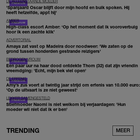
DE ALLEENSTAANDE MOEDER
'Spanjaard Oscar blijft door mijn hoofd en buik spoken. Hij
heeft hetzelfde, appt hij'
AMBER
High-class escort Amber: ‘Op het moment dat ik vooroverbuig
hoor ik een zachte klik’
ADVERTORIAL
Amaya zat vast op Madeira door noodweer: 'We zaten op de
grond tussen honderden gestrande reizigers'
BEDROGEN VROUW
Een paar uur na haar dood ontdekte Thom (32) dat zijn vriendin
vreemdging: 'Echt, mijn bek viel open'
DE ERFENIS
Amy’s zus voert al twintig jaar strijd om erfenis van 10.000 euro:
'Op de uitvaart is ze niet geweest'
LEKKER SAMENGESTELD
Stiefmoeder Naomi is niet welkom bij verjaardagen: 'Hun
moeder wil niet dat ik er ben'
TRENDING
MEER