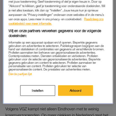
met jouw toestemming. Geef toestemming of stel je eigen keuze in. Door op
zorgplicht van kracht. Maar als we niet kunnen leveren,
"Akkoord" te klikken, geef je toestemming voor onderstaande doeleinden. Wil
je niet alles toestaan, klik dan op “Instellen”. Jouw keuze kun je opnieuw
kunnen we niet leveren”, zegt een woordvoerder van
aanpassen via “Privacy-instellingen” onderaan onze websites of in de menu’s
Coöperatie VGZ.
van onze apps. Lees meer in ons privacy- en cookiebeleid.
Raadpleeg ons
cookiebeleid voor meer informatie.
Wij en onze partners verwerken gegevens voor de volgende
KRAAMZORGORGANISATIES
doeleinden:
Dat de kraamtijd in het hotel kan plaatsvinden, komt voort uit
Informatie op een apparaat opslaan en/of openen. Beperkte gegevens
gebruiken om advertenties te selecteren. Publieksgroepen begrijpen aan de
een samenwerking tussen verschillende zorgverzekeraars. Het
hand van statistieken of combinaties van gegevens uit verschillende bronnen.
Profielen aanmaken ten behoeve van gepersonaliseerde advertenties.
gaat om Zilverenkruis, CZ, Menzis en Coöperatie VGZ. Ook de
Contentprestaties meten. Diensten ontwikkelen en verbeteren. Profielen
gebruiken voor de selectie van gepersonaliseerde advertenties. Beperkte
kraamzorgorganisaties Kraamzus, Kraamzorg VDA en
gegevens gebruiken om content te selecteren. Profielen aanmaken ter
personalisatie van content. Profielen gebruiken ter selectie van
Zorgmed zijn betrokken bij de samenwerking.
gepersonaliseerde content. De prestaties van advertenties meten.
Derde partijen lijst
Het kraamzorghotel is vooralsnog alleen voor de klanten van
die kraamzorgorganisaties, schrijft
Omroep Brabant.
Instellen
Akkoord
EINDHOVEN
Volgens VGZ kampt niet alleen Eindhoven met te weinig
kraamverzorgenden. Op meer plekken in Nederland gaat het