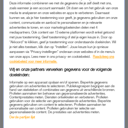
Deze informatie combineren we met de gegevens die je zelf deelt met ons,
maar claimt door deze samenwerking het beste met de aarde
zoals wanneer je een account aanmaakt. Dit doen we om het gebruik van onze
voor te hebben door bomen te planten. Deze samenwerking is
media te analyseren en onze websites en apps te verbeteren. Daarnaast
een marketingtruc, absoluut geen oplossing voor het
kunnen we, als je hier toestemming voor geeft, je gegevens gebruiken om onze
content, communicatie en aanbod te personaliseren en je relevante
probleem”, zegt campagneleider Diederick van den Ende van
advertenties te tonen, en voor marketingdoeleinden delen met 4
Greenpeace.
mediapartners. Ook content van 13 externe platformen wordt enkel getoond
met jouw toestemming. Geef toestemming of stel je eigen keuze in. Door op
"Akkoord" te klikken, geef je toestemming voor onderstaande doeleinden. Wil
Staatsbosbeheer laat weten nog steeds achter de
je niet alles toestaan, klik dan op “Instellen”. Jouw keuze kun je opnieuw
samenwerking met Shell te staan. “Door de sponsoring van
aanpassen via “Privacy-instellingen” onderaan onze websites of in de menu’s
van onze apps. Lees meer in ons privacy- en cookiebeleid.
Raadpleeg ons
Shell kunnen we in de Nederlandse gebieden die zijn getroffen
cookiebeleid voor meer informatie.
door essentaksterfte in zo’n tien jaar tijd ongeveer 5 miljoen
Wij en onze partners verwerken gegevens voor de volgende
bomen bij planten. Zonder deze samenwerking was dat niet
doeleinden:
gelukt, aangezien we hier geen geld voor kregen vanuit de
Informatie op een apparaat opslaan en/of openen. Beperkte gegevens
overheid”, vertelt de woordvoerder.
gebruiken om advertenties te selecteren. Publieksgroepen begrijpen aan de
hand van statistieken of combinaties van gegevens uit verschillende bronnen.
Profielen aanmaken ten behoeve van gepersonaliseerde advertenties.
Contentprestaties meten. Diensten ontwikkelen en verbeteren. Profielen
gebruiken voor de selectie van gepersonaliseerde advertenties. Beperkte
HERBEBOSSING
gegevens gebruiken om content te selecteren. Profielen aanmaken ter
personalisatie van content. Profielen gebruiken ter selectie van
Shell reageert dat kritiek krijgen onvermijdelijk is voor een
gepersonaliseerde content. De prestaties van advertenties meten.
Derde partijen lijst
groot bedrijf. “Maar wie is er nou tegen het planten van
bomen?”, aldus de woordvoerder. “Herbebossing is een