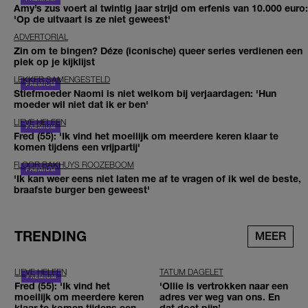
Amy’s zus voert al twintig jaar strijd om erfenis van 10.000 euro:
'Op de uitvaart is ze niet geweest'
ADVERTORIAL
Zin om te bingen? Déze (iconische) queer series verdienen een
plek op je kijklijst
LEKKER SAMENGESTELD
Stiefmoeder Naomi is niet welkom bij verjaardagen: 'Hun
moeder wil niet dat ik er ben'
LIEVE HELEEN
Fred (55): 'Ik vind het moeilijk om meerdere keren klaar te
komen tijdens een vrijpartij'
FLOOR BAKHUYS ROOZEBOOM
'Ik kan weer eens niet laten me af te vragen of ik wel de beste,
braafste burger ben geweest'
TRENDING
MEER
LIEVE HELEEN
TATUM DAGELET
Fred (55): 'Ik vind het
'Ollie is vertrokken naar een
moeilijk om meerdere keren
adres ver weg van ons. En
klaar te komen tijdens een
dat doet pijn’