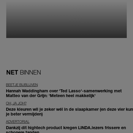
NET
BINNEN
BEETJE BIJBLIJVEN
Hannah Waddingham over 'Ted Lasso'-samenwerking met
Matteo van der Grijn: 'Meteen heel makkelijk'
OH, JA JOH?
Deze kleuren wil je zeker wél in de slaapkamer (en deze vier kun
je beter vermijden)
ADVERTORIAL
Dankzij dit hightech product kregen LINDA.lezers frissere en
schonere tanden