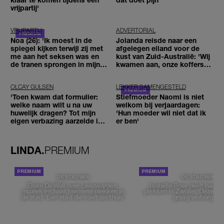
vrijpartij'
VRIJPARTIJ
ADVERTORIAL
Noa (26): 'Ik moest in de
Jolanda reisde naar een
spiegel kijken terwijl zij met
afgelegen eiland voor de
me aan het seksen was en
kust van Zuid-Australië: 'Wij
de tranen sprongen in mijn
kwamen aan, onze koffers
ogen'
niet'
OLCAY GULSEN
LEKKER SAMENGESTELD
'Toen kwam dat formulier:
Stiefmoeder Naomi is niet
welke naam wilt u na uw
welkom bij verjaardagen:
huwelijk dragen? Tot mijn
'Hun moeder wil niet dat ik
eigen verbazing aarzelde ik
er ben'
geen moment'
LINDA.
PREMIUM
DE STAD VAN
DE STAD VAN
Elske DeWall over Leeuwarden,
Isabelle Boer deelt haar f
muziek en haar favoriete plekken in
plekken in Zwolle: 'Deze pl
de stad: 'Een stad die voelt als thuis'
graag verborgen'