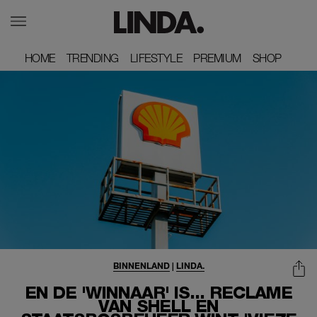
HOME
HOME
TRENDING
TRENDING
LIFESTYLE
LIFESTYLE
PREMIUM
PREMIUM
SHOP
SHOP
BINNENLAND
|
LINDA.
EN DE 'WINNAAR' IS... RECLAME
VAN SHELL EN