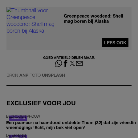
Greenpeace woedend: Shell
mag boren bij Alaska
LEES OOK
GOED ARTIKEL? DELEN MAAR.
BRON
ANP
FOTO
UNSPLASH
EXCLUSIEF VOOR JOU
BEDROGEN VROUW
Een paar uur na haar dood ontdekte Thom (32) dat zijn vriendin
vreemdging: 'Echt, mijn bek viel open'
DE ERFENIS