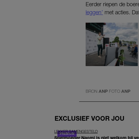
Eerder riepen de boe
leggen’
met acties. Dat
BRON
ANP
FOTO
ANP
EXCLUSIEF VOOR JOU
LEKKER SAMENGESTELD
Stiefmoeder Naomi is niet welkom bij ver