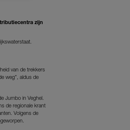
ributiecentra zijn
jkswaterstaat.
heid van de trekkers
p de weg”, aldus de
de Jumbo in Veghel.
ns de regionale krant
anten. Volgens de
opgeworpen.