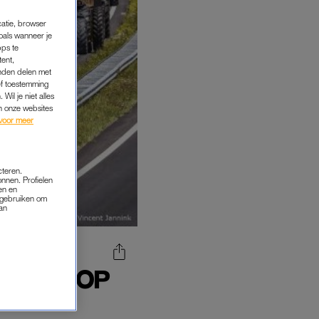
catie, browser
oals wanneer je
pps te
tent,
inden delen met
ef toestemming
Wil je niet alles
an onze websites
voor meer
cteren.
onnen. Profielen
en en
s gebruiken om
van
TOREN OP
BIJ