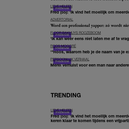
LIEVE HELEEN
Fred (55): 'Ik vind het moeilijk om meerde
ADVERTORIAL
Word een professional yapper: zó wordt n
FLOOR BAKHUYS ROOZEBOOM
'Ik kan weer eens niet laten me af te vr
ROOS MOGGRÉ
'"Roos, waarom heb je de naam van je ex 
PERSOONLIJK VERHAAL
Merel verhuist voor een man naar andere 
TRENDING
LIEVE HELEEN
Fred (55): 'Ik vind het moeilijk om meerd
keren klaar te komen tijdens een vrijparti