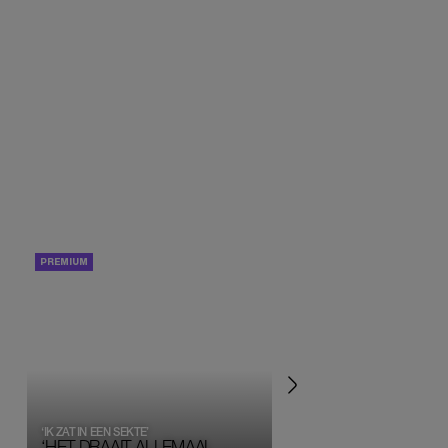
PORTRETTEN
PERSOONLIJK VERHA
‘IK ZAT IN EEN SEKTE’
‘HET DRAAIT ALLEMAAL