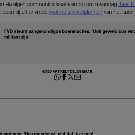
ren via eigen communicatiekanalen op om maandag
‘heel N
 doen zij uit onvrede
over de stikstofplannen
van het kabin
FVD steunt aangekondigde boerenacties: 'Ook geweldloos verz
militant zijn'
GOED ARTIKEL? DELEN MAAR.
jaardagen: 'Hun moeder wil niet dat ik er ben'