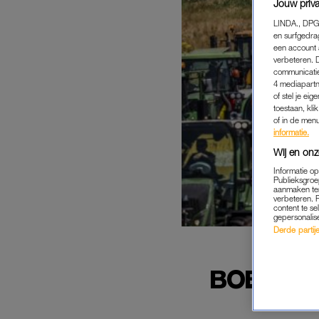
Jouw priva
LINDA., DPG
en surfgedra
een account 
verbeteren. 
communicatie
4 mediapartn
of stel je ei
toestaan, kli
of in de men
informatie.
Wij en onz
Informatie o
Publieksgroe
aanmaken ten
verbeteren. 
content te se
gepersonalis
Derde partijen
BOERENA
SN