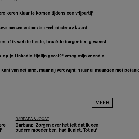
re keren klaar te komen tijdens een vrijpartij'
ieuwe mensen ontmoeten veel minder awkward
agen of ik wel de beste, braafste burger ben geweest'
op je LinkedIn-tijdlijn gezet?" vroeg mijn vriendin'
kant van het land, maar hij verdwijnt: 'Huur al maanden niet betaal
MEER
BARBARA & JOOST
ere
Barbara: 'Zorgen over het feit dat ik een
j'
oudere moeder ben, had ik niet. Tot nu'