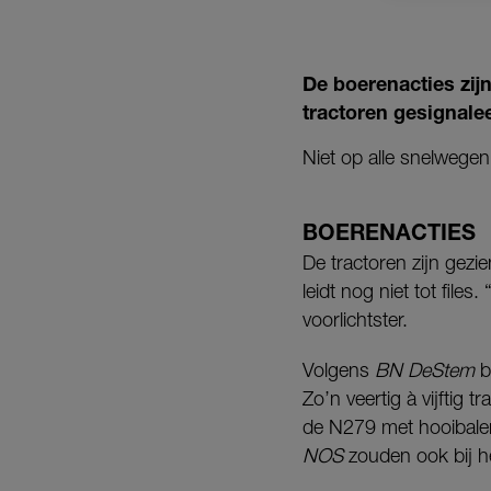
De boerenacties zij
tractoren gesignale
Niet op alle snelwege
BOERENACTIES
De tractoren zijn gezi
leidt nog niet tot file
voorlichtster.
Volgens
BN DeStem
b
Zo’n veertig à vijftig
de N279 met hooibalen
NOS
zouden ook bij he