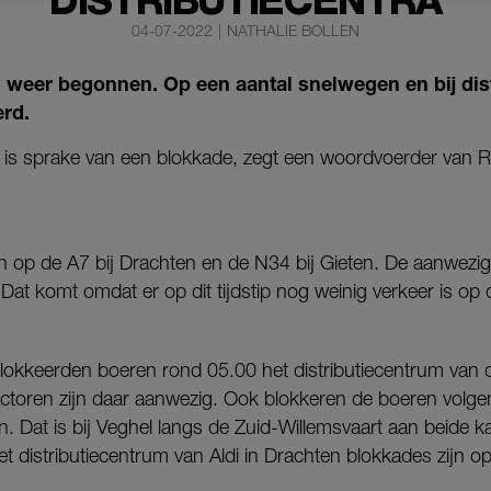
DISTRIBUTIECENTRA
04-07-2022
|
NATHALIE BOLLEN
n weer begonnen. Op een aantal snelwegen en bij dist
erd.
n is sprake van een blokkade, zegt een woordvoerder van Ri
en op de A7 bij Drachten en de N34 bij Gieten. De aanwezig
s. “Dat komt omdat er op dit tijdstip nog weinig verkeer is o
lokkeerden boeren rond 05.00 het distributiecentrum van 
 tractoren zijn daar aanwezig. Ook blokkeren de boeren volge
. Dat is bij Veghel langs de Zuid-Willemsvaart aan beide k
t distributiecentrum van Aldi in Drachten blokkades zijn 