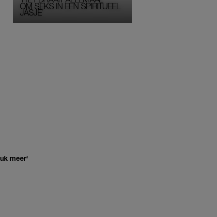
OM SEKS IN EEN SPIRITUEEL 
JASJE’
euk meer'