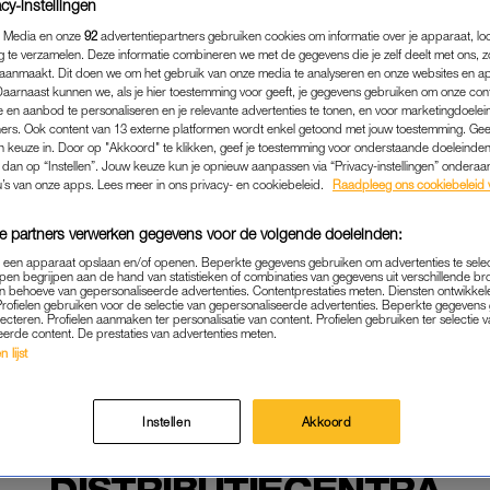
cy-instellingen
 Media en onze
92
advertentiepartners gebruiken cookies om informatie over je apparaat, lo
g te verzamelen. Deze informatie combineren we met de gegevens die je zelf deelt met ons, z
aanmaakt. Dit doen we om het gebruik van onze media te analyseren en onze websites en a
Daarnaast kunnen we, als je hier toestemming voor geeft, je gegevens gebruiken om onze con
 en aanbod te personaliseren en je relevante advertenties te tonen, en voor marketingdoele
ers. Ook content van 13 externe platformen wordt enkel getoond met jouw toestemming. Ge
gen keuze in. Door op "Akkoord" te klikken, geef je toestemming voor onderstaande doeleinden. 
k dan op “Instellen”. Jouw keuze kun je opnieuw aanpassen via “Privacy-instellingen” ondera
u’s van onze apps. Lees meer in ons privacy- en cookiebeleid.
Raadpleeg ons cookiebeleid 
e partners verwerken gegevens voor de volgende doeleinden:
p een apparaat opslaan en/of openen. Beperkte gegevens gebruiken om advertenties te sele
pen begrijpen aan de hand van statistieken of combinaties van gegevens uit verschillende br
 behoeve van gepersonaliseerde advertenties. Contentprestaties meten. Diensten ontwikkel
Profielen gebruiken voor de selectie van gepersonaliseerde advertenties. Beperkte gegeven
lecteren. Profielen aanmaken ter personalisatie van content. Profielen gebruiken ter selectie 
eerde content. De prestaties van advertenties meten.
 lijst
BINNENLAND
|
NIEUWS
CTIES VAN START: TRAC
Instellen
Akkoord
ELWEGEN EN BLOKKADES 