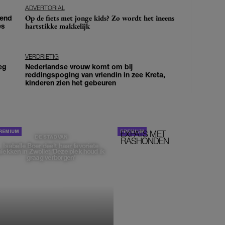
ADVERTORIAL
Op de fiets met jonge kids? Zo wordt het ineens
iend
hartstikke makkelijk
es
VERDRIETIG
eg
Nederlandse vrouw komt om bij
reddingspoging van vriendin in zee Kreta,
kinderen zien het gebeuren
EXPATS MET
STOM!
DE STAD VAN
RASHONDEN
Isabelle Boer deelt haar favoriete
plekken in Zwolle: 'Deze plek houd ik
graag verborgen'