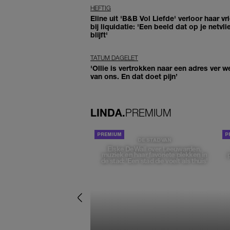
HEFTIG
Eline uit 'B&B Vol Liefde' verloor haar vr
bij liquidatie: 'Een beeld dat op je netvli
blijft'
TATUM DAGELET
'Ollie is vertrokken naar een adres ver w
van ons. En dat doet pijn’
LINDA.
PREMIUM
DE STAD VAN
Elske DeWall over Leeuwarden,
muziek en haar favoriete plekken in
de stad: 'Een stad die voelt als thuis'