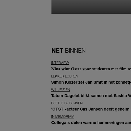
NET
BINNEN
INTERVIEW
Nina wint Oscar voor studenten met film ove
LEKKER LOEREN
Simon Keizer zet Jan Smit in het zonnetje
WIL JE ZIEN
Tatum Dagelet blikt samen met Saskia W
BEETJE BIJBLIJVEN
'GTST'-acteur Cas Jansen deelt geheim ac
IN MEMORIAM
Collega's delen warme herinneringen aan 