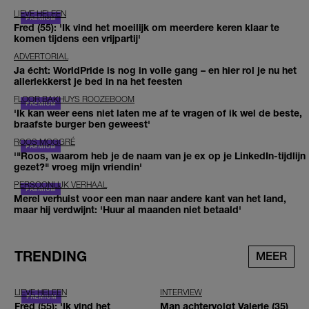
LIEVE HELEEN
Fred (55): 'Ik vind het moeilijk om meerdere keren klaar te
komen tijdens een vrijpartij'
ADVERTORIAL
Ja écht: WorldPride is nog in volle gang – en hier rol je nu het
allerlekkerst je bed in na het feesten
FLOOR BAKHUYS ROOZEBOOM
'Ik kan weer eens niet laten me af te vragen of ik wel de beste,
braafste burger ben geweest'
ROOS MOGGRÉ
'"Roos, waarom heb je de naam van je ex op je LinkedIn-tijdlijn
gezet?" vroeg mijn vriendin'
PERSOONLIJK VERHAAL
Merel verhuist voor een man naar andere kant van het land,
maar hij verdwijnt: 'Huur al maanden niet betaald'
TRENDING
MEER
LIEVE HELEEN
INTERVIEW
Fred (55): 'Ik vind het
Man achtervolgt Valerie (35)