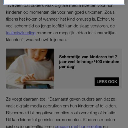
“We zien dat ouders vaak digitale media inzetten voor hun
kinderen op momenten die voor hen goed uitkomen. Zoals
tijdens het koken of wanneer het kind onrustig is. Echter, te
veel schermtijd op jonge leeftijd kan de slaap verstoren, de
taalontwikkeling
remmen en mogelijk leiden tot lichamelijke
klachten”, waarschuwt Tuijnman.
Schermtijd van kinderen tot 7
jaar veel te hoog: '100 minuten
per dag'
LEES OOK
Ze voegt daaraan toe: “Daarnaast geven ouders aan dat ze
vaak digitale media gebruiken om hun kinderen af te leiden.
Bijvoorbeeld bij negatieve emoties zoals verveling of irritatie.
Dit kan leiden tot gemiste leermomenten. Kinderen moeten
juist op jonge leeftijd leren
omgaan met hun emoties
en