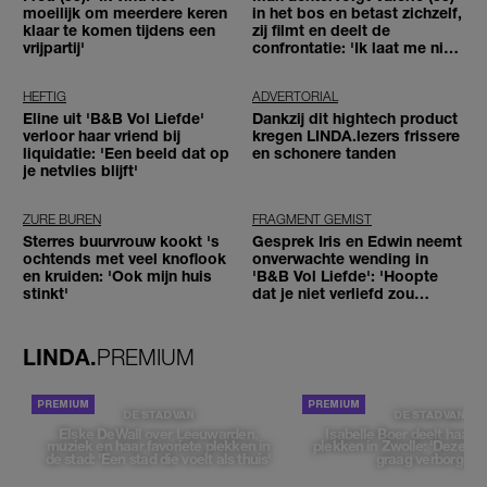
moeilijk om meerdere keren
in het bos en betast zichzelf,
klaar te komen tijdens een
zij filmt en deelt de
vrijpartij'
confrontatie: 'Ik laat me niet
tegenhouden'
HEFTIG
ADVERTORIAL
Eline uit 'B&B Vol Liefde'
Dankzij dit hightech product
verloor haar vriend bij
kregen LINDA.lezers frissere
liquidatie: 'Een beeld dat op
en schonere tanden
je netvlies blijft'
ZURE BUREN
FRAGMENT GEMIST
Sterres buurvrouw kookt 's
Gesprek Iris en Edwin neemt
ochtends met veel knoflook
onverwachte wending in
en kruiden: 'Ook mijn huis
'B&B Vol Liefde': 'Hoopte
stinkt'
dat je niet verliefd zou
worden'
LINDA.
PREMIUM
DE STAD VAN
DE STAD VAN
Elske DeWall over Leeuwarden,
Isabelle Boer deelt haar f
muziek en haar favoriete plekken in
plekken in Zwolle: 'Deze pl
de stad: 'Een stad die voelt als thuis'
graag verborgen'