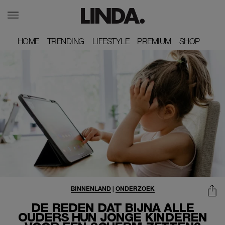
HOME
HOME
TRENDING
TRENDING
LIFESTYLE
LIFESTYLE
PREMIUM
PREMIUM
SHOP
SHOP
BINNENLAND
|
ONDERZOEK
DE REDEN DAT BIJNA ALLE
OUDERS HUN JONGE KINDEREN