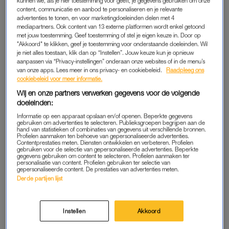
kunnen we, als je hier toestemming voor geeft, je gegevens gebruiken om onze
content, communicatie en aanbod te personaliseren en je relevante
advertenties te tonen, en voor marketingdoeleinden delen met 4
Opvallend is wel dat
activiteiten
zonder schermen, zoals
mediapartners. Ook content van 13 externe platformen wordt enkel getoond
spelen, lezen en sporten meestal wel samen met ouders
met jouw toestemming. Geef toestemming of stel je eigen keuze in. Door op
gebeuren. “Hoewel de beweegredenen van ouders te
"Akkoord" te klikken, geef je toestemming voor onderstaande doeleinden. Wil
je niet alles toestaan, klik dan op “Instellen”. Jouw keuze kun je opnieuw
begrijpen zijn, zijn zij zich mogelijk niet voldoende bewust van
aanpassen via “Privacy-instellingen” onderaan onze websites of in de menu’s
de behoeften van het kind en de potentiële negatieve
van onze apps. Lees meer in ons privacy- en cookiebeleid.
Raadpleeg ons
cookiebeleid voor meer informatie.
langetermijneffecten op zijn of haar ontwikkeling”, aldus Anouk
Wij en onze partners verwerken gegevens voor de volgende
Tuijnman, wetenschappelijk onderzoeker van het Trimbos-
doeleinden:
instituut.
Informatie op een apparaat opslaan en/of openen. Beperkte gegevens
gebruiken om advertenties te selecteren. Publieksgroepen begrijpen aan de
hand van statistieken of combinaties van gegevens uit verschillende bronnen.
Profielen aanmaken ten behoeve van gepersonaliseerde advertenties.
EIGENBELANG
Contentprestaties meten. Diensten ontwikkelen en verbeteren. Profielen
gebruiken voor de selectie van gepersonaliseerde advertenties. Beperkte
Vijftig procent van de ouders ziet daadwerkelijk dat hun kind
gegevens gebruiken om content te selecteren. Profielen aanmaken ter
personalisatie van content. Profielen gebruiken ter selectie van
zelf rustig wordt van het gebruik. Maar een groot gedeelte van
gepersonaliseerde content. De prestaties van advertenties meten.
de ouders zet digitale media bij hun kinderen vooral in uit
Derde partijen lijst
eigenbelang. Zij vinden digitale media handig. Het geeft hen
de gelegenheid om iets voor zichzelf te doen of om even tot
Instellen
Akkoord
rust te komen.