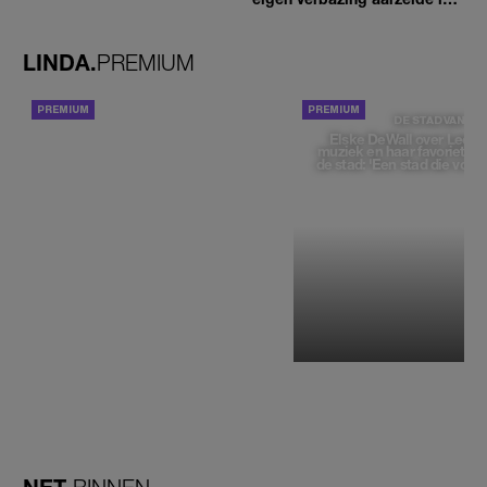
geen moment'
LINDA.
PREMIUM
ACHTERGROND
DE STAD VAN
Elske DeWall over Leeu
muziek en haar favoriete p
de stad: 'Een stad die voelt 