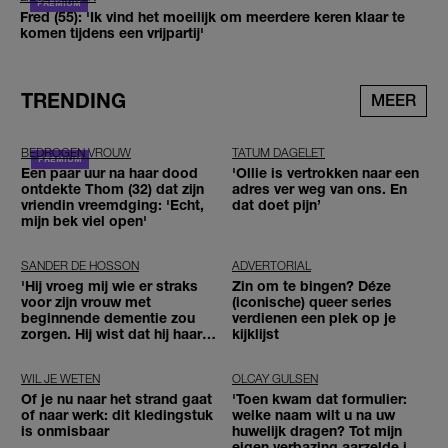
Fred (55): 'Ik vind het moeilijk om meerdere keren klaar te
komen tijdens een vrijpartij'
TRENDING
MEER
BEDROGEN VROUW
TATUM DAGELET
Een paar uur na haar dood
'Ollie is vertrokken naar een
ontdekte Thom (32) dat zijn
adres ver weg van ons. En
vriendin vreemdging: 'Echt,
dat doet pijn’
mijn bek viel open'
SANDER DE HOSSON
ADVERTORIAL
'Hij vroeg mij wie er straks
Zin om te bingen? Déze
voor zijn vrouw met
(iconische) queer series
beginnende dementie zou
verdienen een plek op je
zorgen. Hij wist dat hij haar
kijklijst
zou moeten loslaten'
WIL JE WETEN
OLCAY GULSEN
Of je nu naar het strand gaat
'Toen kwam dat formulier:
of naar werk: dit kledingstuk
welke naam wilt u na uw
is onmisbaar
huwelijk dragen? Tot mijn
eigen verbazing aarzelde ik