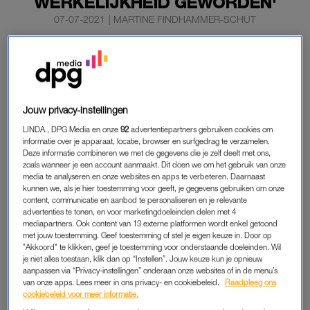
WERKELIJKHEID GEWORDEN'
07-07-2021
|
MARTINE FINDHAMMER-SCHUT
De grootste nachtmerrie is werkelijkheid geworden voor
de familie van Peter R. de Vries. Dat laat zoon Royce
weten via social media. Volgens hem is op dit moment
nog veel onzeker.
Jouw privacy-instellingen
‘Wij als familie omringen Peter met liefde en hoop in deze
LINDA., DPG Media en onze
92
advertentiepartners gebruiken cookies om
informatie over je apparaat, locatie, browser en surfgedrag te verzamelen.
moeilijke fase.’
Deze informatie combineren we met de gegevens die je zelf deelt met ons,
zoals wanneer je een account aanmaakt. Dit doen we om het gebruik van onze
media te analyseren en onze websites en apps te verbeteren. Daarnaast
kunnen we, als je hier toestemming voor geeft, je gegevens gebruiken om onze
PETER R. DE VRIES
content, communicatie en aanbod te personaliseren en je relevante
Hij vervolgt: ‘Maar wat vaststaat, is dat alle steunbetuigingen
advertenties te tonen, en voor marketingdoeleinden delen met 4
mediapartners. Ook content van 13 externe platformen wordt enkel getoond
uit het hele land nu enorm veel steun bieden.’
met jouw toestemming. Geef toestemming of stel je eigen keuze in. Door op
"Akkoord" te klikken, geef je toestemming voor onderstaande doeleinden. Wil
je niet alles toestaan, klik dan op “Instellen”. Jouw keuze kun je opnieuw
Gisteren is onze grootste nachtmerrie
aanpassen via “Privacy-instellingen” onderaan onze websites of in de menu’s
van onze apps. Lees meer in ons privacy- en cookiebeleid.
Raadpleeg ons
werkelijkheid geworden. Wij als familie omringen
cookiebeleid voor meer informatie.
Peter met liefde en hoop in deze moeilijke fase.