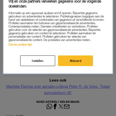
Wij en onze partners verwerken gegevens voor de volgende
Veel is nog onzeker, maar wat vaststaat is dat alle
doeleinden:
steunbetuigingen uit het hele land nu enorm veel
Informatie op een apparaat opslaan en/of openen. Beperkte gegevens
steun bieden. De familie
gebruiken om advertenties te selecteren. Publieksgroepen begrijpen aan de
hand van statistieken of combinaties van gegevens uit verschillende bronnen.
Profielen aanmaken ten behoeve van gepersonaliseerde advertenties.
Contentprestaties meten. Diensten ontwikkelen en verbeteren. Profielen
— Royce de Vries (@Roycedevries01)
July 7, 2021
gebruiken voor de selectie van gepersonaliseerde advertenties. Beperkte
gegevens gebruiken om content te selecteren. Profielen aanmaken ter
personalisatie van content. Profielen gebruiken ter selectie van
gepersonaliseerde content. De prestaties van advertenties meten.
Derde partijen lijst
De misdaadverslaggever werd dinsdagavond neergeschoten
in het centrum van Amsterdam. Hij vecht in het ziekenhuis
Instellen
Akkoord
voor zijn leven.
Twee verdachten zitten vast en worden vrijdag
voorgeleid
. Een derde is weer vrijgelaten.
Lees ook
Marieke Elsinga over aanslag collega Peter R. de Vries: ‘Totaal
surrealistisch dit’
GOED ARTIKEL? DELEN MAAR.