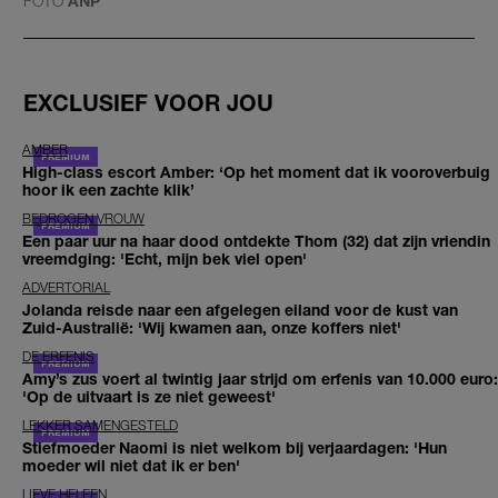
FOTO
ANP
EXCLUSIEF VOOR JOU
AMBER
High-class escort Amber: ‘Op het moment dat ik vooroverbuig
hoor ik een zachte klik’
BEDROGEN VROUW
Een paar uur na haar dood ontdekte Thom (32) dat zijn vriendin
vreemdging: 'Echt, mijn bek viel open'
ADVERTORIAL
Jolanda reisde naar een afgelegen eiland voor de kust van
Zuid-Australië: 'Wij kwamen aan, onze koffers niet'
DE ERFENIS
Amy’s zus voert al twintig jaar strijd om erfenis van 10.000 euro:
'Op de uitvaart is ze niet geweest'
LEKKER SAMENGESTELD
Stiefmoeder Naomi is niet welkom bij verjaardagen: 'Hun
moeder wil niet dat ik er ben'
LIEVE HELEEN