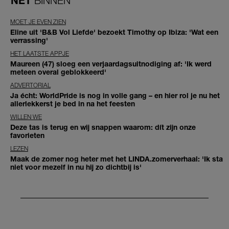
NET
BINNEN
MOET JE EVEN ZIEN
Eline uit 'B&B Vol Liefde' bezoekt Timothy op Ibiza: 'Wat een
verrassing'
HET LAATSTE APPJE
Maureen (47) sloeg een verjaardagsuitnodiging af: 'Ik werd
meteen overal geblokkeerd'
ADVERTORIAL
Ja écht: WorldPride is nog in volle gang – en hier rol je nu het
allerlekkerst je bed in na het feesten
WILLEN WE
Deze tas is terug en wij snappen waarom: dít zijn onze
favorieten
LEZEN
Maak de zomer nog heter met het LINDA.zomerverhaal: 'Ik sta
niet voor mezelf in nu hij zo dichtbij is'