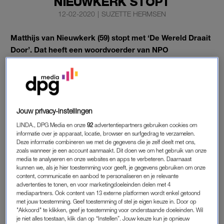
NIEUWKERK STOPT
12-02-2020
|
SUZETTE HERMSEN
Matthijs van Nieuwkerk (59) stopt met ‘De Wereld Draait
Door’. Dat heeft een woordvoerder van NPO
woensdagochtend bevestigd.
Van Nieuwkerk maakt dit tv-seizoen nog wel af en blijft daarna
bij de publieke omroep.
Jouw privacy-instellingen
MOOIE TIJD
LINDA., DPG Media en onze
92
advertentiepartners gebruiken cookies om
informatie over je apparaat, locatie, browser en surfgedrag te verzamelen.
Het vertrek van Van Nieuwkerk komt niet onverwacht. De
Deze informatie combineren we met de gegevens die je zelf deelt met ons,
zoals wanneer je een account aanmaakt. Dit doen we om het gebruik van onze
presentator
hintte
er de afgelopen tijd al meerdere keren op.
media te analyseren en onze websites en apps te verbeteren. Daarnaast
Zo zei de presentator vorig jaar zomer in LINDA.182
kunnen we, als je hier toestemming voor geeft, je gegevens gebruiken om onze
‘MENINGMAKERS’: “Ik heb het idee dat zoals er destijds een
content, communicatie en aanbod te personaliseren en je relevante
advertenties te tonen, en voor marketingdoeleinden delen met 4
aantal redenen waren om bij
DWDD
te blijven, er nu een aantal
mediapartners. Ook content van 13 externe platformen wordt enkel getoond
redenen zijn om er in het voorjaar mee te stoppen.”
met jouw toestemming. Geef toestemming of stel je eigen keuze in. Door op
"Akkoord" te klikken, geef je toestemming voor onderstaande doeleinden. Wil
je niet alles toestaan, klik dan op “Instellen”. Jouw keuze kun je opnieuw
Van Nieuwkerk zit nu vijftien jaar bij het programma. “Dat is