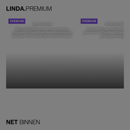
LINDA.
PREMIUM
DE STAD VAN
DE STAD VAN
Elske DeWall over Leeuwarden,
Isabelle Boer deelt haar f
muziek en haar favoriete plekken in
plekken in Zwolle: 'Deze pl
de stad: 'Een stad die voelt als thuis'
graag verborgen'
NET
BINNEN