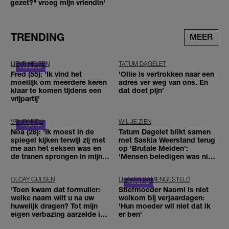
gezet?" vroeg mijn vriendin'
TRENDING
MEER
LIEVE HELEEN
TATUM DAGELET
Fred (55): 'Ik vind het
'Ollie is vertrokken naar een
moeilijk om meerdere keren
adres ver weg van ons. En
klaar te komen tijdens een
dat doet pijn’
vrijpartij'
VRIJPARTIJ
WIL JE ZIEN
Noa (26): 'Ik moest in de
Tatum Dagelet blikt samen
spiegel kijken terwijl zij met
met Saskia Weerstand terug
me aan het seksen was en
op 'Brutale Meiden':
de tranen sprongen in mijn
'Mensen beledigen was niet
ogen'
leuk meer'
OLCAY GULSEN
LEKKER SAMENGESTELD
'Toen kwam dat formulier:
Stiefmoeder Naomi is niet
welke naam wilt u na uw
welkom bij verjaardagen:
huwelijk dragen? Tot mijn
'Hun moeder wil niet dat ik
eigen verbazing aarzelde ik
er ben'
geen moment'