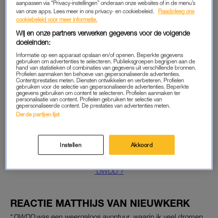
aanpassen via “Privacy-instellingen” onderaan onze websites of in de menu’s
ook een mooie tijd, niet? Maar het belangrijkste is dat ik straks
van onze apps. Lees meer in ons privacy- en cookiebeleid.
Raadpleeg ons
cookiebeleid voor meer informatie.
nog iets anders wil in mijn leven.”
Wij en onze partners verwerken gegevens voor de volgende
doeleinden:
TOEKOMST
Informatie op een apparaat opslaan en/of openen. Beperkte gegevens
gebruiken om advertenties te selecteren. Publieksgroepen begrijpen aan de
De laatste aflevering van
DWDD
wordt op 27 maart
hand van statistieken of combinaties van gegevens uit verschillende bronnen.
Profielen aanmaken ten behoeve van gepersonaliseerde advertenties.
uitgezonden, maar Van Nieuwkerk gaat daarna duidelijk niet
Contentprestaties meten. Diensten ontwikkelen en verbeteren. Profielen
gebruiken voor de selectie van gepersonaliseerde advertenties. Beperkte
stil zitten. Vanaf begin volgend jaar maakt de presentator een
gegevens gebruiken om content te selecteren. Profielen aanmaken ter
personalisatie van content. Profielen gebruiken ter selectie van
lange reeks zaterdagavondprogramma’s. BNNVARA is bezig
gepersonaliseerde content. De prestaties van advertenties meten.
met de ontwikkeling van een nieuw programma op de
Derde partijen lijst
vooravond van NPO 1 dat in plaats van
DWDD
zal komen.
Instellen
Akkoord
Lees ook
Twitteraars in verwarring: stopt óók Matthijs van Nieuwkerk bij
‘DWDD’?
REACTIE MATTHIJS VAN NIEUWKERK
“
DWDD
was een weergaloos avontuur, waarin ik veel dromen