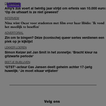
DE ERFENIS
Amy’s zus voert al twintig jaar strijd om erfenis van 10.000 euro:
'Op de uitvaart is ze niet geweest'
INTERVIEW
Nina wint Oscar voor studenten met film over haar libido: 'Ik vond
het moeilijk te beseffen'
ADVERTORIAL
Zin om te bingen? Déze (iconische) queer series verdienen een
plek op je kijklijst
LEKKER LOEREN
Simon Keizer zet Jan Smit in het zonnetje: 'Bracht kleur na
gitzwarte periode'
BEETJE BIJBLIJVEN
'GTST'-acteur Cas Jansen deelt geheim achter 17-jarig
huwelijk: 'Je moet elkaar vrijlaten'
Volg ons