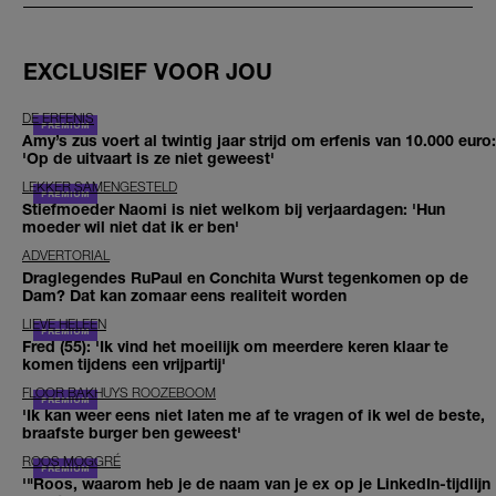
EXCLUSIEF VOOR JOU
DE ERFENIS
Amy’s zus voert al twintig jaar strijd om erfenis van 10.000 euro:
'Op de uitvaart is ze niet geweest'
LEKKER SAMENGESTELD
Stiefmoeder Naomi is niet welkom bij verjaardagen: 'Hun
moeder wil niet dat ik er ben'
ADVERTORIAL
Draglegendes RuPaul en Conchita Wurst tegenkomen op de
Dam? Dat kan zomaar eens realiteit worden
LIEVE HELEEN
Fred (55): 'Ik vind het moeilijk om meerdere keren klaar te
komen tijdens een vrijpartij'
FLOOR BAKHUYS ROOZEBOOM
'Ik kan weer eens niet laten me af te vragen of ik wel de beste,
braafste burger ben geweest'
ROOS MOGGRÉ
'"Roos, waarom heb je de naam van je ex op je LinkedIn-tijdlijn