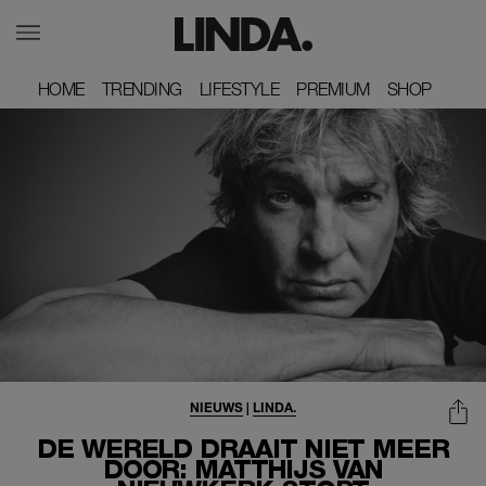
HOME
HOME
TRENDING
TRENDING
LIFESTYLE
LIFESTYLE
PREMIUM
PREMIUM
SHOP
SHOP
NIEUWS
|
LINDA.
DE WERELD DRAAIT NIET MEER
DOOR: MATTHIJS VAN