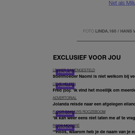
Net als Mil
FOTO
LINDA.160 / HANS
EXCLUSIEF VOOR JOU
LEKKER SAMENGESTELD
Stiefmoeder Naomi is niet welkom bij ver
LIEVE HELEEN
Fred (55): 'Ik vind het moeilijk om meerde
ADVERTORIAL
Jolanda reisde naar een afgelegen eiland
FLOOR BAKHUYS ROOZEBOOM
'Ik kan weer eens niet laten me af te vr
ROOS MOGGRÉ
'"Roos, waarom heb je de naam van je ex 