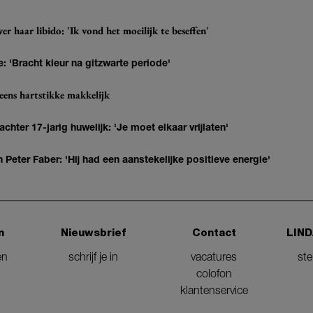
r haar libido: 'Ik vond het moeilijk te beseffen'
: 'Bracht kleur na gitzwarte periode'
eens hartstikke makkelijk
hter 17-jarig huwelijk: 'Je moet elkaar vrijlaten'
Peter Faber: 'Hij had een aanstekelijke positieve energie'
n
Nieuwsbrief
Contact
LIND
en
schrijf je in
vacatures
st
colofon
klantenservice