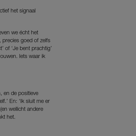
tief het signaal
even we écht het
 precies goed of zelfs
t’ of ‘Je bent prachtig’
vrouwen. Iets waar ik
, en de positieve
lf.’ En: ‘Ik sluit me er
(en wellicht andere
kt het.