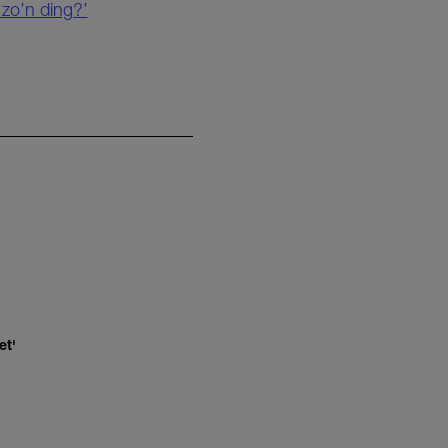
 zo’n ding?’
et'