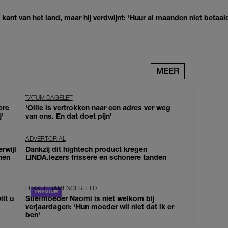
kant van het land, maar hij verdwijnt: 'Huur al maanden niet betaal
MEER
TATUM DAGELET
ere
'Ollie is vertrokken naar een adres ver weg
j'
van ons. En dat doet pijn’
ADVERTORIAL
erwijl
Dankzij dit hightech product kregen
nen
LINDA.lezers frissere en schonere tanden
LEKKER SAMENGESTELD
lt u
Stiefmoeder Naomi is niet welkom bij
verjaardagen: 'Hun moeder wil niet dat ik er
ben'