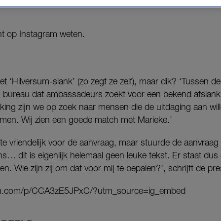
een aanvraag van een afslankmerk dat op de digitale 
cht op Instagram weten.
iet ‘Hilversum-slank’ (zo zegt ze zelf), maar dik? ‘Tussen d
 bureau dat ambassadeurs zoekt voor een bekend afslankm
ng zijn we op zoek naar mensen die de uitdaging aan wi
komen. Wij zien een goede match met Marieke.’
 vriendelijk voor de aanvraag, maar stuurde de aanvraag 
… dit is eigenlijk helemaal geen leuke tekst. Er staat dus d
en. Wie zijn zij om dat voor mij te bepalen?’, schrijft de pre
ram.com/p/CCA3zE5JPxC/?utm_source=ig_embed