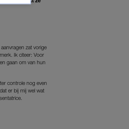
mat viel maakt ze
e aanvragen zat vorige
erk. Ik citeer: Voor
llen gaan om van hun
ter controle nog even
at er bij mij wel wat
sentatrice.