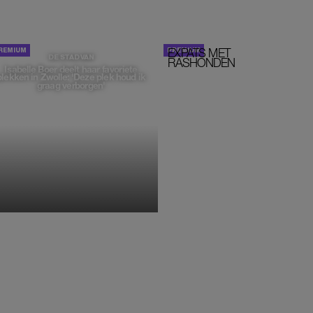
EXPATS MET
STOM!
DE STAD VAN
RASHONDEN
Isabelle Boer deelt haar favoriete
plekken in Zwolle: 'Deze plek houd ik
graag verborgen'
MONIQUE KLEMANN