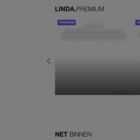
LINDA.
PREMIUM
DE STAD VAN
Elske DeWall over Leeuwarden,
muziek en haar favoriete plekken in
de stad: 'Een stad die voelt als thuis'
NET
BINNEN