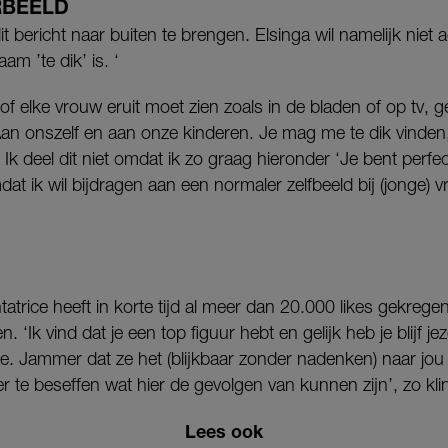
RBEELD
bericht naar buiten te brengen. Elsinga wil namelijk niet ac
am ’te dik’ is. ‘
of elke vrouw eruit moet zien zoals in de bladen of op tv, g
Aan onszelf en aan onze kinderen. Je mag me te dik vinden,
 Ik deel dit niet omdat ik zo graag hieronder ‘Je bent perfec
omdat ik wil bijdragen aan een normaler zelfbeeld bij (jonge) 
atrice heeft in korte tijd al meer dan 20.000 likes gekregen
 ‘Ik vind dat je een top figuur hebt en gelijk heb je blijf jeze
eke. Jammer dat ze het (blijkbaar zonder nadenken) naar jou 
 te beseffen wat hier de gevolgen van kunnen zijn’, zo klin
Lees ook