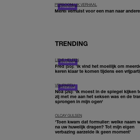
PERSOONLIJK VERHAAL
Merel verhuist voor een man naar andere 
TRENDING
LIEVE HELEEN
Fred (55): 'Ik vind het moeilijk om meerd
keren klaar te komen tijdens een vrijparti
VRIJPARTIJ
Noa (26): 'Ik moest in de spiegel kijken t
zij met me aan het seksen was en de tra
sprongen in mijn ogen'
OLCAY GULSEN
'Toen kwam dat formulier: welke naam wi
na uw huwelijk dragen? Tot mijn eigen
verbazing aarzelde ik geen moment'