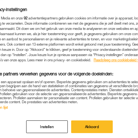
cy-instellingen
 Media en onze
92
advertentiepartners gebruiken cookies om informatie over je apparaat, lo
g te verzamelen. Deze informatie combineren we met de gegevens die je zelf deelt met ons, z
aanmaakt. Dit doen we om het gebruik van onze media te analyseren en onze websites en a
Daarnaast kunnen we, als je hier toestemming voor geeft, je gegevens gebruiken om onze con
 en aanbod te personaliseren en je relevante advertenties te tonen, en voor marketingdoele
ers. Ook content van 13 externe platformen wordt enkel getoond met jouw toestemming. Ge
gen keuze in. Door op "Akkoord" te klikken, geef je toestemming voor onderstaande doeleinden. 
k dan op “Instellen”. Jouw keuze kun je opnieuw aanpassen via “Privacy-instellingen” ondera
u’s van onze apps. Lees meer in ons privacy- en cookiebeleid.
Raadpleeg ons cookiebeleid 
e partners verwerken gegevens voor de volgende doeleinden:
NIEUWS
|
GOEIE ACTIE
p een apparaat opslaan en/of openen. Beperkte gegevens gebruiken om advertenties te sele
KE ELSINGA GEÏRRITEER
pen begrijpen aan de hand van statistieken of combinaties van gegevens uit verschillende br
 behoeve van gepersonaliseerde advertenties. Contentprestaties meten. Diensten ontwikkel
Profielen gebruiken voor de selectie van gepersonaliseerde advertenties. Beperkte gegeven
AFSLANKMERK: 'WIE ZIJN 
lecteren. Profielen aanmaken ter personalisatie van content. Profielen gebruiken ter selectie 
eerde content. De prestaties van advertenties meten.
PALEN DAT IK 'TE DIK' BE
 lijst
29-06-2020
|
MARTINE FINDHAMMER-SCHUT
Instellen
Akkoord
t naar eigen zeggen stevig in de schoenen en deelt h