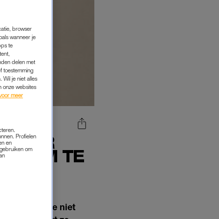
catie, browser
oals wanneer je
pps te
tent,
inden delen met
ef toestemming
Wil je niet alles
an onze websites
voor meer
cteren.
D DOOR
onnen. Profielen
en en
s gebruiken om
ZIJ OM TE
van
N?'
aar frustratie niet