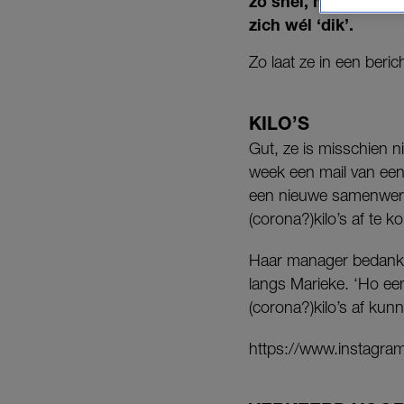
zo snel, maar over 
zich wél ‘dik’.
Zo laat ze in een beri
KILO’S
Gut, ze is misschien n
week een mail van een
een nieuwe samenwerki
(corona?)kilo’s af te 
Haar manager bedankte
langs Marieke. ‘Ho eens
(corona?)kilo’s af kunn
https://www.instag