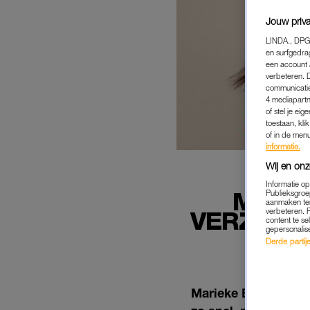
Jouw priva
LINDA., DPG
en surfgedra
een account 
verbeteren. 
communicatie
4 mediapartn
of stel je ei
toestaan, kli
of in de men
informatie.
Wij en onz
Informatie o
MARIE
Publieksgroe
aanmaken ten
verbeteren. 
VERZOEK 
content te se
gepersonalis
BE
Derde partijen
Marieke Elsinga staa