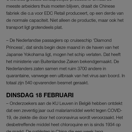
meeste arbeiders thuis moeten blijven, draait de Chinese
fabriek die o.a voor EDC Retail produceert, op een derde van
de normale capaciteit. Niet alleen de productie, maar ook het
transport ligt grotendeels plat.
– De Nederlandse passagiers op cruiseschip ‘Diamond
Princess’, dat sinds begin deze maand in de haven van het
Japanse Yokohama ligt, mogen het schip verlaten. Dat heeft
het ministerie van Buitenlandse Zaken bekendgemaakt. De
Nederlanders zaten samen met ruim 3700 andere in
quarantaine, vanwege een uitbraak van het virus aan boord. In
totaal zijn 540 opvarenden besmet geraakt.
DINSDAG 18 FEBRUARI
– Onderzoekers aan de KU Leuven in België hebben ontdekt
dat een zeventig jaar oud malariamiddel werkt tegen COVID-
19, de ziekte die door het coronavirus wordt veroorzaakt. Het
desbetreffende middel heet chloroquine en is sinds 1934 op
de markt. De patiënten in China die een week lang