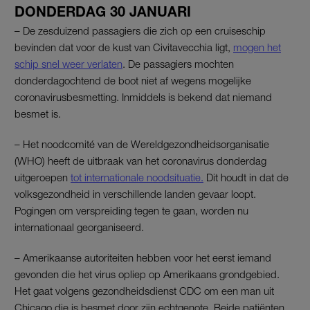
DONDERDAG 30 JANUARI
– De zesduizend passagiers die zich op een cruiseschip
bevinden dat voor de kust van Civitavecchia ligt,
mogen het
schip snel weer verlaten
. De passagiers mochten
donderdagochtend de boot niet af wegens mogelijke
coronavirusbesmetting. Inmiddels is bekend dat niemand
besmet is.
– Het noodcomité van de Wereldgezondheidsorganisatie
(WHO) heeft de uitbraak van het coronavirus donderdag
uitgeroepen
tot internationale noodsituatie.
Dit houdt in dat de
volksgezondheid in verschillende landen gevaar loopt.
Pogingen om verspreiding tegen te gaan, worden nu
internationaal georganiseerd.
– Amerikaanse autoriteiten hebben voor het eerst iemand
gevonden die het virus opliep op Amerikaans grondgebied.
Het gaat volgens gezondheidsdienst CDC om een man uit
Chicago die is besmet door zijn echtgenote. Beide patiënten