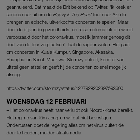
geannuleerd. Dat maakt de Brit bekend op Twitter. ‘Ik keek er
serieus naar uit om de
Heavy Is The Head
-tour naar Azië te
brengen en epische, uitverkochte concerten te spelen. Maar
door de blijvende gezondheids- en reisproblematiek die wordt
veroorzaakt door het coronavirus, moet ik jammer genoeg dit
deel van de tour verplaatsen’, laat de rapper weten. Het gaat
om concerten in Kuala Kumpur, Singapore, Akasaka,
Shanghai en Seoul. Maar wat Stormzy betreft, komt er van
uitstel geen afstel en geeft hij de concerten zo snel mogelijk
alsnog.
https://twitter.com/stormzy/status/1227928202397593600
WOENSDAG 12 FEBRUARI
– Het coronavirus heeft naar verluidt ook Noord-Korea bereikt.
Het regime van Kim Jong-un wil dat niet bevestigen.
Ondertussen doet de regering alles om het virus buiten de
deur te houden, melden staatsmedia.