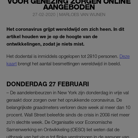
VOOR GENEZING ZORGEN ONLINE
AANGEBODEN
27-02-2020
|
MARLOES VAN WIJNEN
Het coronavirus grijpt wereldwijd om zich heen. In dit
artikel houden we je op de hoogte van de
ontwikkelingen, zodat je niets mist.
Het dodental is inmiddels opgelopen tot 2810 personen.
Deze
kaart
brengt het aantal besmettingen wereldwijd in beeld.
DONDERDAG 27 FEBRUARI
– De aandelenbeurzen in New York zijn donderdag in vrije val
geraakt door zorgen over het oprukkende coronavirus. De
belangrijkste graadmeters verloren deze week al meer dan 10
procent. Wall Street beleefde sinds de crisis in 2008 niet meer
zo’n slechte week. De Organisatie voor Economische
Samenwerking en Ontwikkeling (OESO) liet weten dat de
uitbraak van het virus tot flinke verstoringen in de aanvoer van