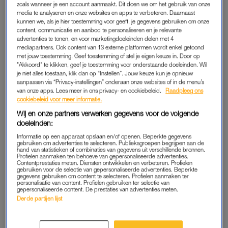
zoals wanneer je een account aanmaakt. Dit doen we om het gebruik van onze
zijn in de provincie Hubei, waar het virus in december opdook.
media te analyseren en onze websites en apps te verbeteren. Daarnaast
De Chinese autoriteiten maakten dinsdag ook melding van 406
kunnen we, als je hier toestemming voor geeft, je gegevens gebruiken om onze
nieuwe besmettingen, wat er voor het eerst minder zijn dan in
content, communicatie en aanbod te personaliseren en je relevante
advertenties te tonen, en voor marketingdoeleinden delen met 4
de rest van de wereld (437).
mediapartners. Ook content van 13 externe platformen wordt enkel getoond
met jouw toestemming. Geef toestemming of stel je eigen keuze in. Door op
"Akkoord" te klikken, geef je toestemming voor onderstaande doeleinden. Wil
je niet alles toestaan, klik dan op “Instellen”. Jouw keuze kun je opnieuw
DINSDAG 25 FEBRUARI
aanpassen via “Privacy-instellingen” onderaan onze websites of in de menu’s
– De Iraanse onderminister Iraj Hairirchi van Volksgezondheid
van onze apps. Lees meer in ons privacy- en cookiebeleid.
Raadpleeg ons
cookiebeleid voor meer informatie.
heeft het coronavirus onder de leden. In een videoboodschap
Wij en onze partners verwerken gegevens voor de volgende
zei hij dat hij “sinds gisteren ook een ‘coroner’ is”. Op het
doeleinden:
internet verschenen al beelden van een hevig zwetende
Informatie op een apparaat opslaan en/of openen. Beperkte gegevens
Hairirchi tijdens een bijeenkomst. In Iran is de ziekte tot nu toe
gebruiken om advertenties te selecteren. Publieksgroepen begrijpen aan de
hand van statistieken of combinaties van gegevens uit verschillende bronnen.
bij 95 mensen vastgesteld. Zestien van hen zijn aan de
Profielen aanmaken ten behoeve van gepersonaliseerde advertenties.
Contentprestaties meten. Diensten ontwikkelen en verbeteren. Profielen
gevolgen overleden.
gebruiken voor de selectie van gepersonaliseerde advertenties. Beperkte
gegevens gebruiken om content te selecteren. Profielen aanmaken ter
personalisatie van content. Profielen gebruiken ter selectie van
gepersonaliseerde content. De prestaties van advertenties meten.
MAANDAG 24 FEBRUARI
Derde partijen lijst
– Een bus uit Italië wordt maandag op een station in de Franse
stad Lyon vastgehouden omdat een passagier mogelijk