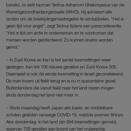
bereikt, zo stelt topman Tedros Adhanom Ghebreyesus van de
Wereldgezondheidsorganisatie (WHO). Hij adviseert alle
landen om de bestrijdingsmaatregelen te verdubbelen. “Het is
geen tijd voor angst”, zegt Tedros tijdens een persconferentie.
“Het is tijd om actie te ondernemen en te voorkomen dat
mensen worden geïnfecteerd. Zo kunnen levens worden
gered.”
– In Zuid-Korea en Iran is het aantal besmettingen weer
gestegen. Iran telt 106 nieuwe gevallen en Zuid-Korea 505.
Daarnaast is ook de eerste besmetting in Israël geconstateerd.
De man kwam uit Italië terug en is nu in quarantaine gezet.
Buitenlanders die vanuit Italië naar het land reizen mogen
sinds donderdag het land niet meer in.
– Sinds maandag heeft Japan alle basis- en middelbare
scholen gesloten vanwege COVID-19, meldde premier Shinzo
Abe donderdag. In het land zijn 894 besmettingen gemeld,
waarvan 705 gevallen aan boord van het cruiseschip