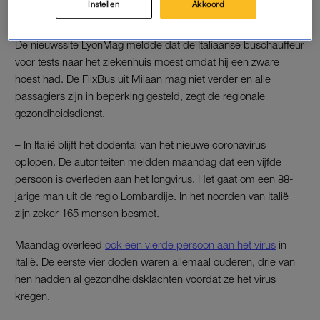
Instellen
Akkoord
besmet is met het coronavirus.
De nieuwssite LyonMag meldde dat de Italiaanse buschauffeur
voor tests naar het ziekenhuis moest omdat hij een zware
hoest had. De FlixBus uit Milaan mag niet verder en alle
passagiers zijn in beperking gesteld, zegt de regionale
gezondheidsdienst.
– In Italië blijft het dodental van het nieuwe coronavirus
oplopen. De autoriteiten meldden maandag dat een vijfde
persoon is overleden aan het longvirus. Het gaat om een 88-
jarige man uit de regio Lombardije. In het noorden van Italië
zijn zeker 165 mensen besmet.
Maandag overleed
ook een vierde persoon aan het virus
in
Italië. De eerste vier doden waren allemaal ouderen, drie van
hen hadden al gezondheidsklachten voordat ze het virus
kregen.