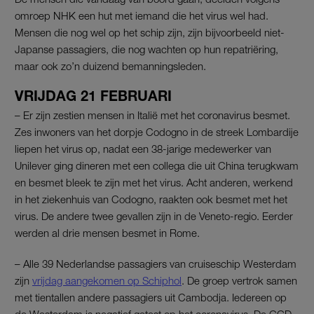
omroep NHK een hut met iemand die het virus wel had.
Mensen die nog wel op het schip zijn, zijn bijvoorbeeld niet-
Japanse passagiers, die nog wachten op hun repatriëring,
maar ook zo’n duizend bemanningsleden.
VRIJDAG 21 FEBRUARI
– Er zijn zestien mensen in Italië met het coronavirus besmet.
Zes inwoners van het dorpje Codogno in de streek Lombardije
liepen het virus op, nadat een 38-jarige medewerker van
Unilever ging dineren met een collega die uit China terugkwam
en besmet bleek te zijn met het virus. Acht anderen, werkend
in het ziekenhuis van Codogno, raakten ook besmet met het
virus. De andere twee gevallen zijn in de Veneto-regio. Eerder
werden al drie mensen besmet in Rome.
– Alle 39 Nederlandse passagiers van cruiseschip Westerdam
zijn
vrijdag aangekomen op Schiphol
. De groep vertrok samen
met tientallen andere passagiers uit Cambodja. Iedereen op
de Westerdam is negatief getest op het coronavirus. De GGD