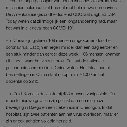
– Een 83-jarige passagier van het cruiseschip Westerdam was
misschien helemaal niet besmet met het nieuwe coronavirus.
De Amerikaanse gezondheidsdienst CDC laat dagblad USA
Today weten dat zij ‘mogelijk een longaandoening had, maar
het was in elk geval geen COVID-19′.
– In China zijn gisteren 109 mensen omgekomen door het
coronavirus. Dat zijn er negen minder dan een dag eerder en
een stuk minder dan eerder deze week. 106 mensen kwamen
uit Hubei, waar het virus uitbrak. Dat laat de nationale
gezondheidscommissie in China weten. Het totaal aantal
besmettingen in China staat nu op ruim 76.000 en het
dodental op 2345.
– In Zuid-Korea is de ziekte bij 433 mensen vastgesteld. De
meeste nieuwe gevallen zijn gelinkt aan een religieuze
beweging in Daegu en een ziekenhuis in Cheongdo. In dat
hospitaal zijn twee patiënten aan het virus overleden, maar er
zijn er ook achttien volledig hersteld.