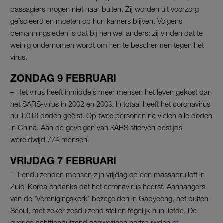
passagiers mogen niet naar buiten. Zij worden uit voorzorg
geïsoleerd en moeten op hun kamers blijven. Volgens
bemanningsleden is dat bij hen wel anders: zij vinden dat te
weinig ondernomen wordt om hen te beschermen tegen het
virus.
ZONDAG 9 FEBRUARI
– Het virus heeft inmiddels meer mensen het leven gekost dan
het SARS-virus in 2002 en 2003. In totaal heeft het coronavirus
nu 1.018 doden geëist. Op twee personen na vielen alle doden
in China. Aan de gevolgen van SARS stierven destijds
wereldwijd 774 mensen.
VRIJDAG 7 FEBRUARI
– Tienduizenden mensen zijn vrijdag op een massabruiloft in
Zuid-Korea ondanks dat het coronavirus heerst. Aanhangers
van de ‘Verenigingskerk’ bezegelden in Gapyeong, net buiten
Seoul, met zeker zesduizend stellen tegelijk hun liefde. De
overige achttienduizend aanwezigen hertrouwden
of