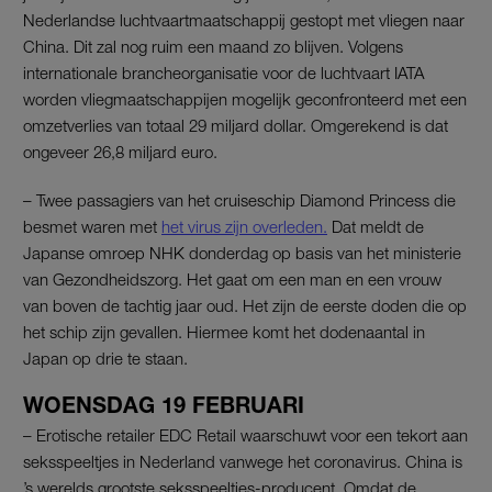
Nederlandse luchtvaartmaatschappij gestopt met vliegen naar
China. Dit zal nog ruim een maand zo blijven. Volgens
internationale brancheorganisatie voor de luchtvaart IATA
worden vliegmaatschappijen mogelijk geconfronteerd met een
omzetverlies van totaal 29 miljard dollar. Omgerekend is dat
ongeveer 26,8 miljard euro.
– Twee passagiers van het cruiseschip Diamond Princess die
besmet waren met
het virus zijn overleden.
Dat meldt de
Japanse omroep NHK donderdag op basis van het ministerie
van Gezondheidszorg. Het gaat om een man en een vrouw
van boven de tachtig jaar oud. Het zijn de eerste doden die op
het schip zijn gevallen. Hiermee komt het dodenaantal in
Japan op drie te staan.
WOENSDAG 19 FEBRUARI
– Erotische retailer EDC Retail waarschuwt voor een tekort aan
seksspeeltjes in Nederland vanwege het coronavirus. China is
’s werelds grootste seksspeeltjes-producent. Omdat de