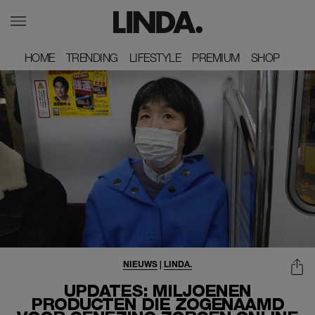
HOME
HOME
TRENDING
TRENDING
LIFESTYLE
LIFESTYLE
PREMIUM
PREMIUM
SHOP
SHOP
NIEUWS
|
LINDA.
UPDATES: MILJOENEN
PRODUCTEN DIE ZOGENAAMD