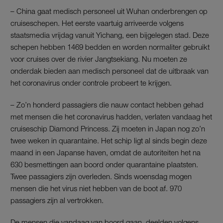
– China gaat medisch personeel uit Wuhan onderbrengen op
cruiseschepen. Het eerste vaartuig arriveerde volgens
staatsmedia vrijdag vanuit Yichang, een bijgelegen stad. Deze
schepen hebben 1469 bedden en worden normaliter gebruikt
voor cruises over de rivier Jangtsekiang. Nu moeten ze
onderdak bieden aan medisch personeel dat de uitbraak van
het coronavirus onder controle probeert te krijgen.
– Zo’n honderd passagiers die nauw contact hebben gehad
met mensen die het coronavirus hadden, verlaten vandaag het
cruiseschip Diamond Princess. Zij moeten in Japan nog zo’n
twee weken in quarantaine. Het schip ligt al sinds begin deze
maand in een Japanse haven, omdat de autoriteiten het na
630 besmettingen aan boord onder quarantaine plaatsten.
Twee passagiers zijn overleden. Sinds woensdag mogen
mensen die het virus niet hebben van de boot af. 970
passagiers zijn al vertrokken.
De mensen die vandaag van boord gaan, deelden volgens