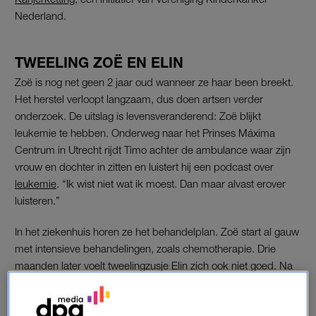
Nederland.
TWEELING ZOË EN ELIN
Zoë is nog net geen 2 jaar oud wanneer ze haar been breekt.
Het herstel verloopt langzaam, dus doen artsen verder
onderzoek. De uitslag is levensveranderend: Zoë blijkt
leukemie te hebben. Onderweg naar het Prinses Máxima
Centrum in Utrecht rijdt Timo achter de ambulance waar zijn
vrouw en dochter in zitten en luistert hij een podcast over
leukemie
. “Ik wist niet wat ik moest. Dan maar alvast erover
luisteren.”
In het ziekenhuis horen ze het behandelplan. Zoë start al gauw
met intensieve behandelingen, zoals chemotherapie. Drie
maanden later voelt tweelingzusje Elin zich ook niet goed. Na
onderzoek in het ziekenhuis hoort het gezin het ondenkbare:
net als Zoë heeft Elin acute lymfatische leukemie. “Dan zit je
opeens met twee kindjes in het ziekenhuis. Je hebt geen idee