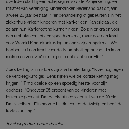
overlijden start hij een
actiepagina
voor de Kanjerketting, een
initiatief van Vereniging Kinderkanker Nederland dat dit jaar
alweer 20 jaar bestaat. “Per behandeling of gebeurtenis in het
ziekenhuis krijgen kinderen met kanker een Kanjerkraal, die
ze aan hun Kanjerketting kunnen rijgen. Zo zijn er kralen voor
een ambulancerit of een spoedopname, maar ook een kraal
voor
Wereld Kinderkankerdag
en een verjaardagskraal. We
hebben zelf een kraal voor de traumahelikopter van Elin laten
maken en voor Zoë een engeltje dat staat voor Elin.”
Zoë’s ketting is inmiddels bijna vijf meter lang. “Ik zei nog tegen
de verpleegkundige: ‘Eens kijken wie de kortste ketting mag
krijgen.'” Timo doelde op een spoedig herstel voor zijn
dochters. “Ongeveer 95 procent van de kinderen met
leukemie geneest. Dat betekent nog steeds 1 van de 20 niet.
Dat is keihard. Elin hoorde bij die ene op de twintig en heeft de
kortste ketting.”
Tekst loopt door onder de foto.