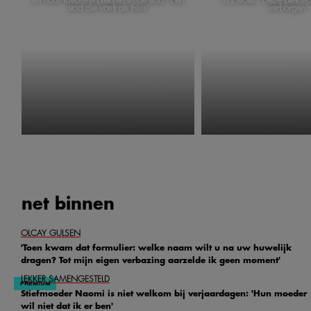
en haar favoriete plekken in de stad: 'Een
in Zwolle: 'Deze plek h
stad die voelt als thuis'
verborgen'
net
binnen
OLCAY GULSEN
'Toen kwam dat formulier: welke naam wilt u na uw huwelijk
dragen? Tot mijn eigen verbazing aarzelde ik geen moment'
LEKKER SAMENGESTELD
Stiefmoeder Naomi is niet welkom bij verjaardagen: 'Hun moeder
wil niet dat ik er ben'