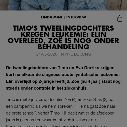
LINDA.MINI
|
INTERVIEW
TIMO'S TWEELINGDOCHTERS
KREGEN LEUKEMIE: ELIN
OVERLEED, ZOË IS NOG ONDER
BEHANDELING
21-05-2026
|
NIVINE DE JONG
De tweelingdochters van Timo en Eva Derriks krijgen
kort na elkaar de diagnose acute lymfatische leukemie.
Elin overlijdt op 2-jarige leeftijd. Zoë (nu 4 jaar) staat nog
steeds onder controle in het ziekenhuis.
Timo is met zijn vrouw, dochter Zoë (4) en zoon Silas (2) op
een campertrip als we hem spreken. “Hierna gaat Zoë naar
de grote school”, vertelt Timo. Hij deelt wat er de afgelopen
jaren is gebeurd en waarom hij zich inzet voor de
Kanjerketting
, een initiatief van Vereniging Kinderkanker