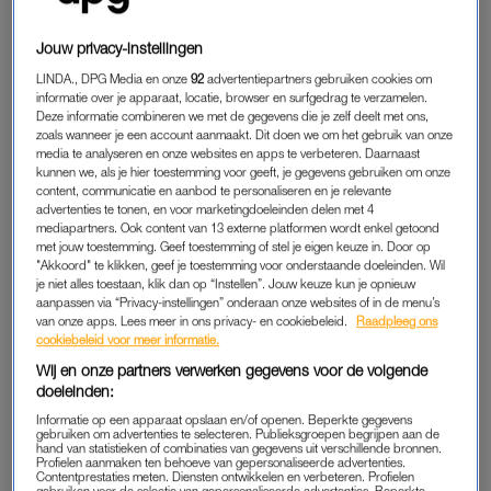
wat je overkomt. Je staat erbij en kijkt ernaar.”
Jouw privacy-instellingen
Tekst gaat verder onder de foto.
LINDA., DPG Media en onze
92
advertentiepartners gebruiken cookies om
informatie over je apparaat, locatie, browser en surfgedrag te verzamelen.
Deze informatie combineren we met de gegevens die je zelf deelt met ons,
zoals wanneer je een account aanmaakt. Dit doen we om het gebruik van onze
media te analyseren en onze websites en apps te verbeteren. Daarnaast
kunnen we, als je hier toestemming voor geeft, je gegevens gebruiken om onze
content, communicatie en aanbod te personaliseren en je relevante
advertenties te tonen, en voor marketingdoeleinden delen met 4
mediapartners. Ook content van 13 externe platformen wordt enkel getoond
met jouw toestemming. Geef toestemming of stel je eigen keuze in. Door op
"Akkoord" te klikken, geef je toestemming voor onderstaande doeleinden. Wil
je niet alles toestaan, klik dan op “Instellen”. Jouw keuze kun je opnieuw
aanpassen via “Privacy-instellingen” onderaan onze websites of in de menu’s
van onze apps. Lees meer in ons privacy- en cookiebeleid.
Raadpleeg ons
cookiebeleid voor meer informatie.
Wij en onze partners verwerken gegevens voor de volgende
doeleinden:
Informatie op een apparaat opslaan en/of openen. Beperkte gegevens
gebruiken om advertenties te selecteren. Publieksgroepen begrijpen aan de
hand van statistieken of combinaties van gegevens uit verschillende bronnen.
Profielen aanmaken ten behoeve van gepersonaliseerde advertenties.
Contentprestaties meten. Diensten ontwikkelen en verbeteren. Profielen
gebruiken voor de selectie van gepersonaliseerde advertenties. Beperkte