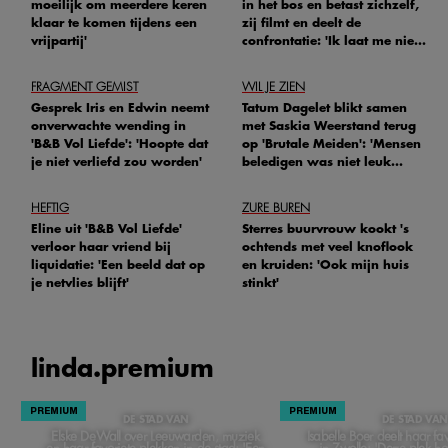
moeilijk om meerdere keren
in het bos en betast zichzelf,
klaar te komen tijdens een
zij filmt en deelt de
vrijpartij'
confrontatie: 'Ik laat me niet
tegenhouden'
FRAGMENT GEMIST
WIL JE ZIEN
Gesprek Iris en Edwin neemt
Tatum Dagelet blikt samen
onverwachte wending in
met Saskia Weerstand terug
'B&B Vol Liefde': 'Hoopte dat
op 'Brutale Meiden': 'Mensen
je niet verliefd zou worden'
beledigen was niet leuk
meer'
HEFTIG
ZURE BUREN
Eline uit 'B&B Vol Liefde'
Sterres buurvrouw kookt 's
verloor haar vriend bij
ochtends met veel knoflook
liquidatie: 'Een beeld dat op
en kruiden: 'Ook mijn huis
je netvlies blijft'
stinkt'
linda.
premium
DE STAD VAN
DE STAD VAN
Elske DeWall over Leeuwarden, muziek
Isabelle Boer deelt haar fa