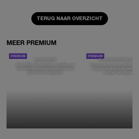
TERUG NAAR OVERZICHT
MEER PREMIUM
LIEVE HELEEN
FLOOR BAKHUYS ROOZE
Fred (55): 'Ik vind het moeilijk om
'Ik kan weer eens niet late
meerdere keren klaar te komen
vragen of ik wel de beste, 
tijdens een vrijpartij'
burger ben geweest