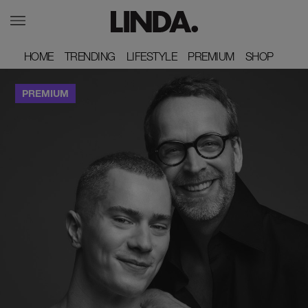
HOME
HOME
TRENDING
TRENDING
LIFESTYLE
LIFESTYLE
PREMIUM
PREMIUM
SHOP
SHOP