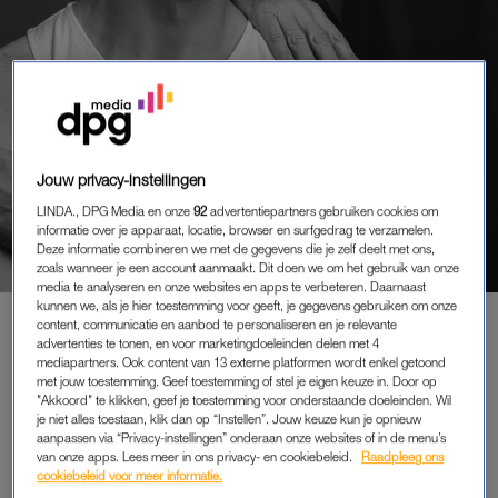
Jouw privacy-instellingen
EDITORIAL
‘HET IS TE GEK OM WEER EEN
LINDA., DPG Media en onze
92
advertentiepartners gebruiken cookies om
L’HOMO. TE MAKEN, MAAR OOK
informatie over je apparaat, locatie, browser en surfgedrag te verzamelen.
PIJNLIJK EN CONFRONTEREND’
Deze informatie combineren we met de gegevens die je zelf deelt met ons,
zoals wanneer je een account aanmaakt. Dit doen we om het gebruik van onze
media te analyseren en onze websites en apps te verbeteren. Daarnaast
door
Stijn de Vries en Iebele van der Meulen
kunnen we, als je hier toestemming voor geeft, je gegevens gebruiken om onze
content, communicatie en aanbod te personaliseren en je relevante
advertenties te tonen, en voor marketingdoeleinden delen met 4
mediapartners. Ook content van 13 externe platformen wordt enkel getoond
met jouw toestemming. Geef toestemming of stel je eigen keuze in. Door op
PREMIUM
"Akkoord" te klikken, geef je toestemming voor onderstaande doeleinden. Wil
LEES VERDER MET
je niet alles toestaan, klik dan op “Instellen”. Jouw keuze kun je opnieuw
aanpassen via “Privacy-instellingen” onderaan onze websites of in de menu’s
PREMIUM
van onze apps. Lees meer in ons privacy- en cookiebeleid.
Raadpleeg ons
cookiebeleid voor meer informatie.