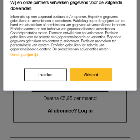
Wij en onze partners verwerken gegevens voor de volgende
doeleinden:
Krijg onbeperkt toegang tot alle
Informatie op een apparaat opslaan en/of openen. Beperkte gegevens
artikelen
gebruiken om advertenties te selecteren. Publieksgroepen begrijpen aan de
hand van statistieken of combinaties van gegevens uit verschillende bronnen.
Profielen aanmaken ten behoeve van gepersonaliseerde advertenties.
Lees LINDA.magazine online
Contentprestaties meten. Diensten ontwikkelen en verbeteren. Profielen
gebruiken voor de selectie van gepersonaliseerde advertenties. Beperkte
gegevens gebruiken om content te selecteren. Profielen aanmaken ter
Geniet van te gekke winacties en
personalisatie van content. Profielen gebruiken ter selectie van
gepersonaliseerde content. De prestaties van advertenties meten.
lekkere puzzels
Derde partijen lijst
Maandelijks opzegbaar
Instellen
Akkoord
START GRATIS MAAND
Daarna €5,95 per maand
Al abonnee? Log in