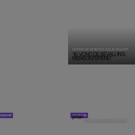
GOOISCHE MOEDER LESLIE KEIJZER
‘IK VOND DE BEVALLING
MENSONTEREND’
ROB KAMPHEUS
AMBER
johan
COLUMN
‘ik heb vooral mezelf vervloekt’