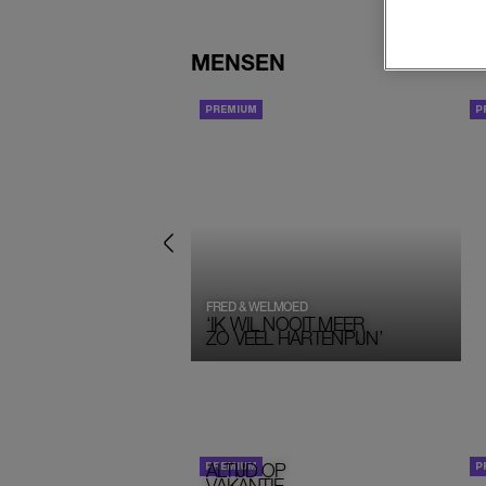
MENSEN
INTERVIEW
FRED & WELMOED
‘IK WIL NOOIT MEER
ZO VEEL HARTENPIJN’
ALTIJD OP
PORTRETTEN
VAKANTIE