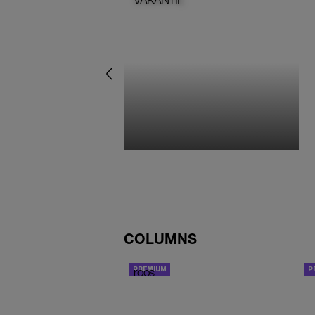
COLUMNS
roos
COLUMN
‘ik kan helaas geen koffers inpakken.’