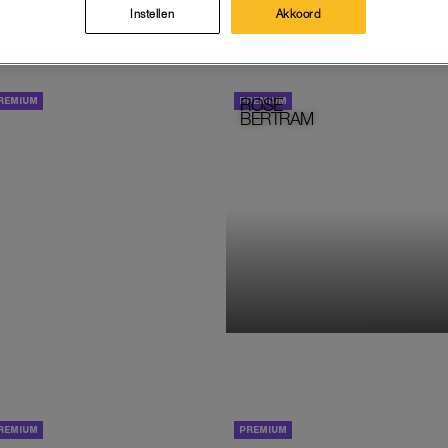
Instellen
Akkoord
VERLATEN VROUW
ROSE
MODE
BERTRAM
AFSCHEID
INTERVIEW