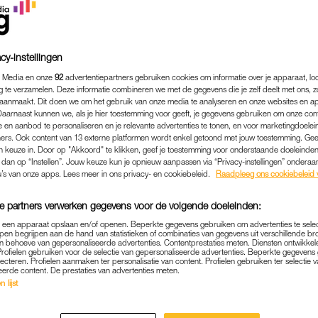
RED & WELMOED
IK WIL NOOIT MEER
O VEEL HARTENPIJN’
cy-instellingen
 Media en onze
92
advertentiepartners gebruiken cookies om informatie over je apparaat, lo
g te verzamelen. Deze informatie combineren we met de gegevens die je zelf deelt met ons, z
aanmaakt. Dit doen we om het gebruik van onze media te analyseren en onze websites en a
Daarnaast kunnen we, als je hier toestemming voor geeft, je gegevens gebruiken om onze con
 en aanbod te personaliseren en je relevante advertenties te tonen, en voor marketingdoele
ers. Ook content van 13 externe platformen wordt enkel getoond met jouw toestemming. Ge
gen keuze in. Door op "Akkoord" te klikken, geef je toestemming voor onderstaande doeleinden. 
k dan op “Instellen”. Jouw keuze kun je opnieuw aanpassen via “Privacy-instellingen” ondera
u’s van onze apps. Lees meer in ons privacy- en cookiebeleid.
Raadpleeg ons cookiebeleid 
e partners verwerken gegevens voor de volgende doeleinden:
p een apparaat opslaan en/of openen. Beperkte gegevens gebruiken om advertenties te sele
pen begrijpen aan de hand van statistieken of combinaties van gegevens uit verschillende br
 behoeve van gepersonaliseerde advertenties. Contentprestaties meten. Diensten ontwikkel
Profielen gebruiken voor de selectie van gepersonaliseerde advertenties. Beperkte gegeven
lecteren. Profielen aanmaken ter personalisatie van content. Profielen gebruiken ter selectie 
eerde content. De prestaties van advertenties meten.
 lijst