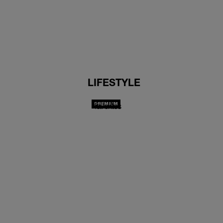
LIFESTYLE
favorites
ZIJN WE DOL OP