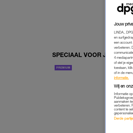
F
‘
Z
Jouw priva
LINDA., DPG
en surfgedra
een account 
verbeteren. 
communicatie
SPECIAAL VOOR JOU
4 mediapartn
of stel je ei
toestaan, kli
BESTEL 'M NU
of in de men
informatie.
Wij en onz
Informatie o
Publieksgroe
aanmaken ten
verbeteren. 
content te se
gepersonalis
Derde partijen