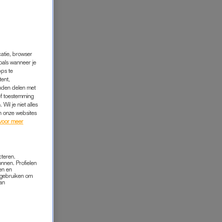
FRESIA COUSIÑO ARIAS
‘EINDELIJK
BEN IK HIP’
catie, browser
oals wanneer je
pps te
tent,
inden delen met
ef toestemming
Wil je niet alles
an onze websites
voor meer
cteren.
onnen. Profielen
en en
s gebruiken om
van