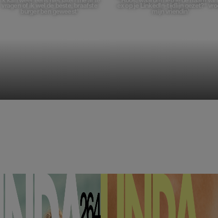
'Ik kan weer eens niet laten me af te
'"Roos, waarom heb je de naam van
vragen of ik wel de beste, braafste
ex op je LinkedIn-tijdlijn gezet?" vr
burger ben geweest'
mijn vriendin'