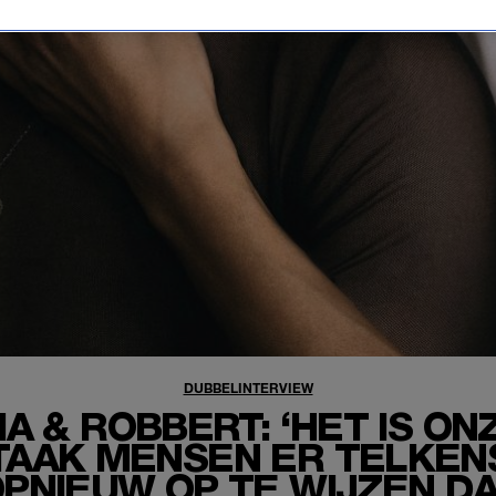
DUBBELINTERVIEW
IA & ROBBERT: ‘HET IS ON
TAAK MENSEN ER TELKEN
PNIEUW OP TE WIJZEN D