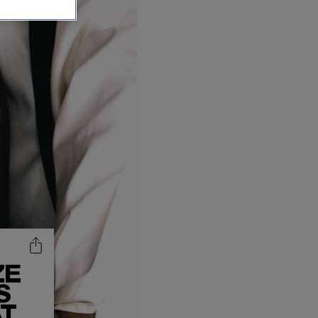
ZE
S
AT