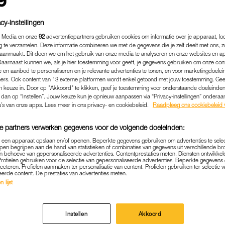
cy-instellingen
 Media en onze
92
advertentiepartners gebruiken cookies om informatie over je apparaat, lo
g te verzamelen. Deze informatie combineren we met de gegevens die je zelf deelt met ons, z
aanmaakt. Dit doen we om het gebruik van onze media te analyseren en onze websites en a
Daarnaast kunnen we, als je hier toestemming voor geeft, je gegevens gebruiken om onze con
 en aanbod te personaliseren en je relevante advertenties te tonen, en voor marketingdoele
ers. Ook content van 13 externe platformen wordt enkel getoond met jouw toestemming. Ge
gen keuze in. Door op "Akkoord" te klikken, geef je toestemming voor onderstaande doeleinden. 
k dan op “Instellen”. Jouw keuze kun je opnieuw aanpassen via “Privacy-instellingen” ondera
u’s van onze apps. Lees meer in ons privacy- en cookiebeleid.
Raadpleeg ons cookiebeleid 
e partners verwerken gegevens voor de volgende doeleinden:
p een apparaat opslaan en/of openen. Beperkte gegevens gebruiken om advertenties te sele
pen begrijpen aan de hand van statistieken of combinaties van gegevens uit verschillende br
 behoeve van gepersonaliseerde advertenties. Contentprestaties meten. Diensten ontwikkel
Profielen gebruiken voor de selectie van gepersonaliseerde advertenties. Beperkte gegeven
lecteren. Profielen aanmaken ter personalisatie van content. Profielen gebruiken ter selectie 
eerde content. De prestaties van advertenties meten.
 lijst
Instellen
Akkoord