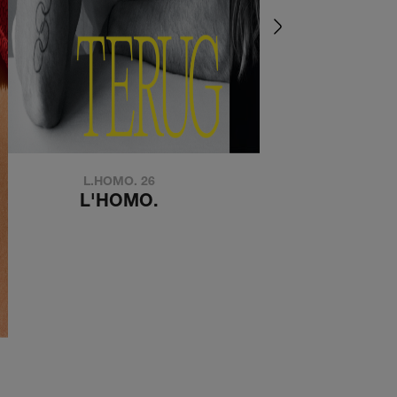
L.HOMO. 26
de kouwe kant
L'HOMO.
DE KOUWE KA