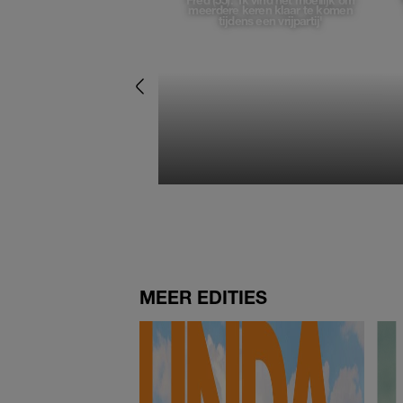
Fred (55): 'Ik vind het moeilijk om
meerdere keren klaar te komen
tijdens een vrijpartij'
MEER EDITIES