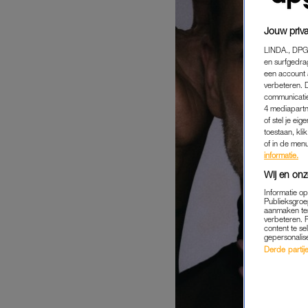
Jouw priva
LINDA., DPG
en surfgedra
een account 
verbeteren. 
communicatie
4 mediapartn
of stel je ei
toestaan, kli
of in de men
informatie.
Wij en onz
Informatie o
Publieksgroe
aanmaken ten
verbeteren. 
content te se
gepersonalis
Derde partijen