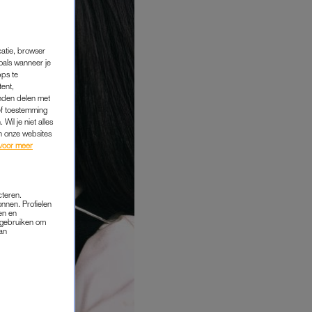
catie, browser
oals wanneer je
pps te
tent,
inden delen met
ef toestemming
Wil je niet alles
an onze websites
voor meer
cteren.
onnen. Profielen
en en
s gebruiken om
van