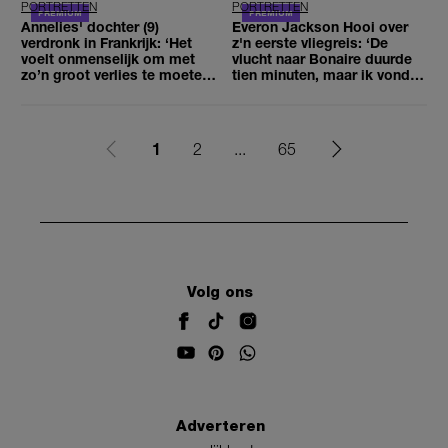
PORTRETTEN
PORTRETTEN
Annelies' dochter (9)
Everon Jackson Hooi over
verdronk in Frankrijk: ‘Het
z'n eerste vliegreis: ‘De
voelt onmenselijk om met
vlucht naar Bonaire duurde
zo’n groot verlies te moeten
tien minuten, maar ik vond
leven’
het magisch’
1
2
...
65
Volg ons
Adverteren