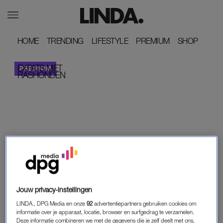
HOME
HOME
TRENDING
TRENDING
LIFESTYLE
LIFESTYLE
PREMIUM
PREMIUM
SHOP
SHOP
EXPATS MET
STOM!
RASHONDEN
MONIQUE KLEMANN
Jouw privacy-instellingen
LINDA., DPG Media en onze
92
advertentiepartners gebruiken cookies om
informatie over je apparaat, locatie, browser en surfgedrag te verzamelen.
Deze informatie combineren we met de gegevens die je zelf deelt met ons,