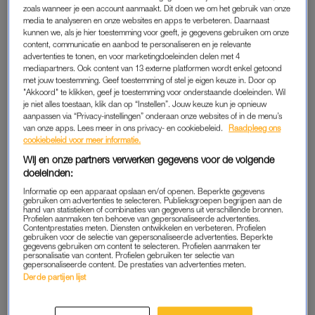
zoals wanneer je een account aanmaakt. Dit doen we om het gebruik van onze
media te analyseren en onze websites en apps te verbeteren. Daarnaast
kunnen we, als je hier toestemming voor geeft, je gegevens gebruiken om onze
PORTRETTEN
PERSOONLIJK VERHAAL
content, communicatie en aanbod te personaliseren en je relevante
Inge zat bij een Tantraclub:
Dominique (56): ‘Al voor
advertenties te tonen, en voor marketingdoeleinden delen met 4
‘Ik ben bijna gescheiden
onze eerste kus had ik
mediapartners. Ook content van 13 externe platformen wordt enkel getoond
omdat ik door die club
erotische fantasieën over de
met jouw toestemming. Geef toestemming of stel je eigen keuze in. Door op
geloofde dat de energie met
minderjarige Tom’
"Akkoord" te klikken, geef je toestemming voor onderstaande doeleinden. Wil
mijn man niet meer matchte’
je niet alles toestaan, klik dan op “Instellen”. Jouw keuze kun je opnieuw
aanpassen via “Privacy-instellingen” onderaan onze websites of in de menu’s
ADVERTORIAL
DUBBELINTERVIEW
van onze apps. Lees meer in ons privacy- en cookiebeleid.
Raadpleeg ons
Amaya zat vast op Madeira
Roeland & Loes:
cookiebeleid voor meer informatie.
door noodweer: 'We zaten
‘Relatietherapie is echt een
op de grond tussen
aanrader, het maakt je als
Wij en onze partners verwerken gegevens voor de volgende
honderden gestrande
koppel sterker’
doeleinden:
reizigers'
Informatie op een apparaat opslaan en/of openen. Beperkte gegevens
gebruiken om advertenties te selecteren. Publieksgroepen begrijpen aan de
hand van statistieken of combinaties van gegevens uit verschillende bronnen.
INTERVIEW
INTERVIEW
Profielen aanmaken ten behoeve van gepersonaliseerde advertenties.
Delilah Warcup-van Eyck:
Marlijn Weerdenburg: ‘Lekker
Contentprestaties meten. Diensten ontwikkelen en verbeteren. Profielen
‘Als ik niet weet wat ik moet
met elkaar kneuteren op een
gebruiken voor de selectie van gepersonaliseerde advertenties. Beperkte
gegevens gebruiken om content te selecteren. Profielen aanmaken ter
aantrekken, ga ik voor een
camping, dat is toch
personalisatie van content. Profielen gebruiken ter selectie van
wit overhemd en loafers’
eigenlijk het hoogst
gepersonaliseerde content. De prestaties van advertenties meten.
haalbare’
Derde partijen lijst
ADVERTORIAL
BINNENKIJKEN BIJ
Zin om te bingen? Déze
Horecaondernemer Kim Vink